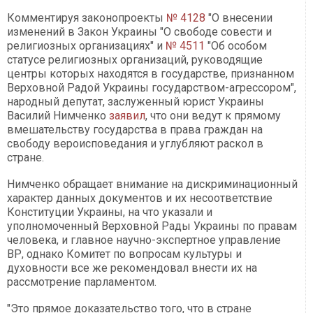
Комментируя законопроекты
№ 4128
"О внесении
изменений в Закон Украины "О свободе совести и
религиозных организациях" и
№ 4511
"Об особом
статусе религиозных организаций, руководящие
центры которых находятся в государстве, признанном
Верховной Радой Украины государством-агрессором",
народный депутат, заслуженный юрист Украины
Василий Нимченко
заявил
, что они ведут к прямому
вмешательству государства в права граждан на
свободу вероисповедания и углубляют раскол в
стране.
Нимченко обращает внимание на дискриминационный
характер данных документов и их несоответствие
Конституции Украины, на что указали и
уполномоченный Верховной Рады Украины по правам
человека, и главное научно-экспертное управление
ВР, однако Комитет по вопросам культуры и
духовности все же рекомендовал внести их на
рассмотрение парламентом.
"Это прямое доказательство того, что в стране