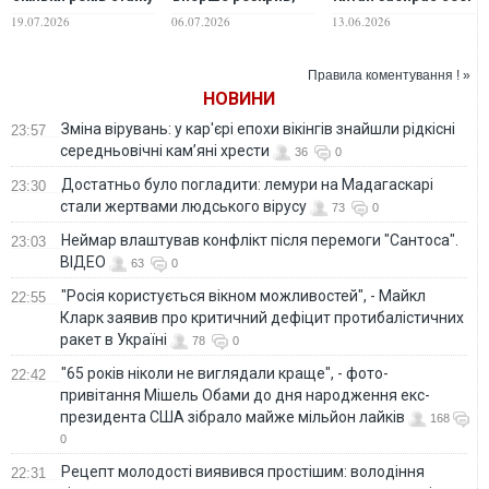
знадобиться
скільки Польща
Далекий Схід без
19.07.2026
06.07.2026
13.06.2026
українцям у 2026–
витратила на
бою, - The Hill
2027 роках
військову
допомогу Україні
Правила коментування ! »
НОВИНИ
Зміна вірувань: у кар'єрі епохи вікінгів знайшли рідкісні
23:57
середньовічні кам’яні хрести
36
0
Достатньо було погладити: лемури на Мадагаскарі
23:30
стали жертвами людського вірусу
73
0
Неймар влаштував конфлікт після перемоги "Сантоса".
23:03
ВІДЕО
63
0
"Росія користується вікном можливостей", - Майкл
22:55
Кларк заявив про критичний дефіцит протибалістичних
ракет в Україні
78
0
"65 років ніколи не виглядали краще", - фото-
22:42
привітання Мішель Обами до дня народження екс-
президента США зібрало майже мільйон лайків
168
0
Рецепт молодості виявився простішим: володіння
22:31