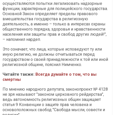
осуществляются попытки легализовать надзорные
функции, характерные для полицейского государства.
Основной Закон определяет пределы правового
вмешательства государства в религиозную
деятельность, а именно – только в интересах охраны
общественного порядка, здоровья и нравственности
населения или защиты прав и свобод других людей!",
– напомнил нардеп.
Это означает, что лица, которые исповедуют ту или
иную религию, не должны отчитываться перед
государством о своей принадлежности к той или иной
религиозной общине, пояснил Нимченко.
Читайте также:
Всегда думайте о том, что вы
смертны
По мнению народного депутата, законопроект № 4128
не зря называют "законом церковного рейдерства",
ведь автономность религиозных общин защищает
статья 9 Конвенции о защите прав человека и
основоположных свобод "Свобода мысли, совести и
религии".