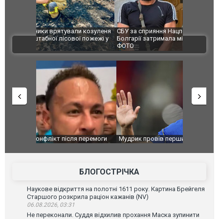
и козуленя
СБУ за сприяння Нацполіції та правоохоронців
Росіяни ат
ї пожежі у
Болгарії затримала міжнародного наркобарона.
одна людин
ВІДЕО
ФОТО
перемоги
Мудрик провів перший матч за "Челсі" після
Українські
допінгової дискваліфікації. ВІДЕО
під час лік
Франції
БЛОГОСТРІЧКА
Наукове відкриття на полотні 1611 року. Картина Брейгеля
Старшого розкрила раціон кажанів (NV)
06.08.2026, 03:31
Не переконали. Суддя відхилив прохання Маска зупинити