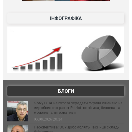
ІНФОГРАФІКА
БЛОГИ
Чому США не готові передати Україні ліцензію на
виробництво ракет Patriot: політика, безпека та
можливі альтернативи
03.08.2026 20:24
Перспектива: ЗСУ добомблять і всі інші склади
Wildberries