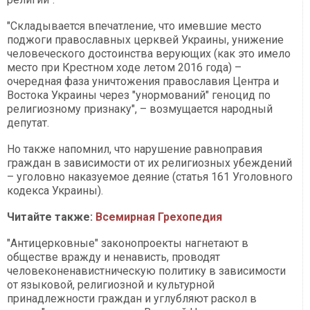
"Складывается впечатление, что имевшие место
поджоги православных церквей Украины, унижение
человеческого достоинства верующих (как это имело
место при Крестном ходе летом 2016 года) –
очередная фаза уничтожения православия Центра и
Востока Украины через "унормований" геноцид по
религиозному признаку", – возмущается народный
депутат.
Но также напомнил, что нарушение равноправия
граждан в зависимости от их религиозных убеждений
– уголовно наказуемое деяние (статья 161 Уголовного
кодекса Украины).
Читайте также:
Всемирная Грехопедия
"Антицерковные" законопроекты нагнетают в
обществе вражду и ненависть, проводят
человеконенавистническую политику в зависимости
от языковой, религиозной и культурной
принадлежности граждан и углубляют раскол в