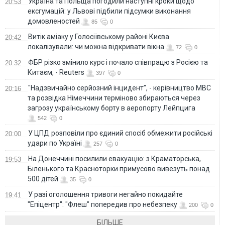
Україна та Польща погодили наступні кроки щодо
20:53
ексгумацій: у Львові підбили підсумки виконання
домовленостей
85
0
Витік аміаку у Голосіївському районі Києва
20:42
локалізували: чи можна відкривати вікна
72
0
ФБР різко змінило курс і почало співпрацю з Росією та
20:32
Китаєм, - Reuters
397
0
"Надзвичайно серйозний інцидент", - керівництво МВС
20:16
та розвідка Німеччини терміново збираються через
загрозу українському борту в аеропорту Лейпцига
542
0
У ЦПД розповіли про єдиний спосіб обмежити російські
20:00
удари по Україні
257
0
На Донеччині посилили евакуацію: з Краматорська,
19:53
Біленького та Красноторки примусово вивезуть понад
500 дітей
35
0
У разі оголошення тривоги негайно покидайте
19:41
"Епіцентр": "Флеш" попередив про небезпеку
200
0
БІЛЬШЕ