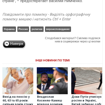
стране", – предостерегает Василий Нимченко.
Повідомити про помилку - Виділіть орфографічну
помилку мишею і натисніть Ctrl + Enter
Украина
Россия
религия
вероисповедание
Сподобався матеріал? Сміливо поділися
ним в соцмережах через ці кнопки
ІНШІ НОВИНИ ПО ТЕМІ
Вихід на пенсію у
Владислав
Доки Путін утилізує
60, 63 та 65 років:
Косиняк-Камиш
росіян в Україні,
скільки років стажу
вперше розкрив,
Китай забирає собі