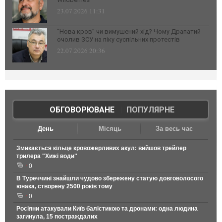
23.07.2026 11:31
“Нова кров” чи вимушений хід? Чому Драпатий
очолив ЗСУ на піку суспільних протестів
22.07.2026 20:36
ОБГОВОРЮВАНЕ
|
ПОПУЛЯРНЕ
День
Місяць
За весь час
Змикається кільце кровожерливих акул: вийшов трейлер
трилера "Хижі води"
0
В Туреччині знайшли чудово збережену статую довговолосого
юнака, створену 2500 років тому
0
Росіяни атакували Київ балістикою та дронами: одна людина
загинула, 15 постраждалих