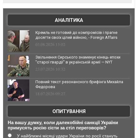
АНАЛІТИКА
Кремль не готовий до компромісів і прагне
досягти своїх цілей війною, - Foreign Affairs
03.08.2026 13:02
Звільнення Сирського знаменує кінець епохи
"старої гвардії" в українській армії — NYT
23.07.2026 10:32
Повний текст резонансного брифінга Михайла
Федорова
18.07.2026 09:27
ОПИТУВАННЯ
На вашу думку, коли далекобійні санкції України
примусять росію сісти за стіл переговорів?
У найближчі місяці удари України по росії стануть