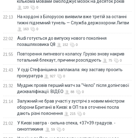
кількома мовами омолоджує мозок на десяток років
120
0
На кордоні з Білоруссю виявили вже третій за останні
22:13
тижні підземний тунель — Служба держохорони Литви
163
0
Audi готується до випуску нового покоління
22:02
позашляховика Q8
152
0
Повторення липневого колапсу: Грузію знову накрив
21:55
тотальний блекаут, причини розслідують
75
0
У суді Стефанішина заплакала: яку заставу просить
21:43
прокуратура
927
0
Мудрик провів перший матч за "Челсі" після допінгової
21:32
дискваліфікації. ВІДЕО
88
0
Залужний не брав участі у зустрічі з новим міністром
21:14
оборони Британії в Києві: в ОП та в оточенні посла
дають різні пояснення
215
0
У Києві завтра - сильна спека, +37+39 градусів. -
21:02
синоптикиня
59
0