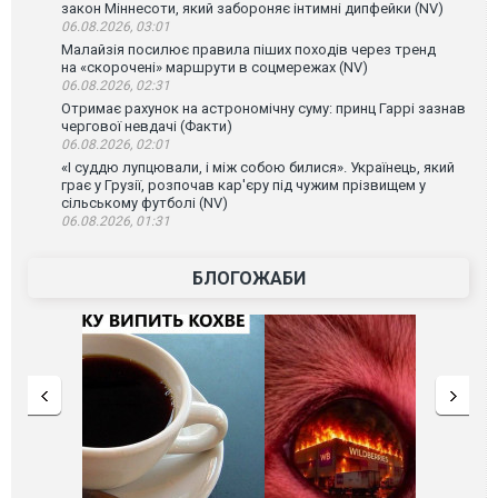
закон Міннесоти, який забороняє інтимні дипфейки (NV)
06.08.2026, 03:01
Малайзія посилює правила піших походів через тренд
на «скорочені» маршрути в соцмережах (NV)
06.08.2026, 02:31
Отримає рахунок на астрономічну суму: принц Гаррі зазнав
чергової невдачі (Факти)
06.08.2026, 02:01
«І суддю лупцювали, і між собою билися». Українець, який
грає у Грузії, розпочав кар'єру під чужим прізвищем у
сільському футболі (NV)
06.08.2026, 01:31
БЛОГОЖАБИ