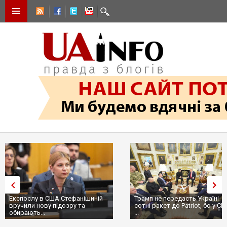
Експослу в США Стефанішиній
Трамп не передасть Україні
вручили нову підозру та
сотні ракет до Patriot, бо у С
обирають...
...