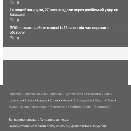
0
14 людей загинули, 27 постраждали через російський удар по
Київщині
0
ППО не змогла збити жодної із 28 ракет під час ворожого
обстрілу
0
Головна
•
Головні новини
•
Політика
•
Суспільство
•
Економіка
беспроводной
•
Світ
•
Культура
•
Наука
•
Історія
•
Освіта
•
Авто
•
IT
•
Здоров'я
интернет
•
Спорт
•
Фото
•
Відео
•
Огляд блогосфери
•
Блоголента
•
Рейтинг блогів
киев
•
Блогожаби
и
Всі новини належать їх правовласникам.
область
Використання матеріалів сайту
uainfo.org
дозволяється за умови
wimax