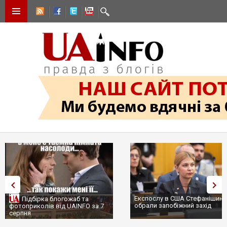
Експослу в США Стефанішині
Підбірка блогожаб та
обрали запобіжний захід
фотоприколів від UAINFO за 7
серпня