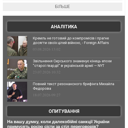
БІЛЬШЕ
АНАЛІТИКА
Кремль не готовий до компромісів і прагне
досягти своїх цілей війною, - Foreign Affairs
03.08.2026 13:02
Звільнення Сирського знаменує кінець епохи
"старої гвардії" в українській армії — NYT
23.07.2026 10:32
Повний текст резонансного брифінга Михайла
Федорова
18.07.2026 09:27
ОПИТУВАННЯ
На вашу думку, коли далекобійні санкції України
примусять росію сісти за стіл переговорів?