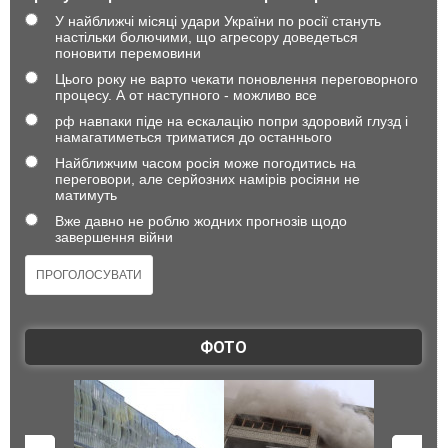
У найближчі місяці удари України по росії стануть
настільки болючими, що агресору доведеться
поновити перемовини
Цього року не варто чекати поновлення переговорного
процесу. А от наступного - можливо все
рф навпаки піде на ескалацію попри здоровий глузд і
намагатиметься триматися до останнього
Найближчим часом росія може погодитись на
переговори, але серйозних намірів росіяни не
матимуть
Вже давно не роблю жодних прогнозів щодо
завершення війни
ФОТО