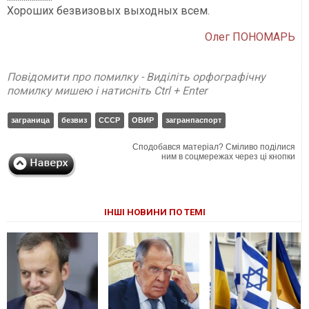
Хороших безвизовых выходных всем.
Олег ПОНОМАРЬ
Повідомити про помилку - Виділіть орфографічну
помилку мишею і натисніть Ctrl + Enter
заграница
безвиз
СССР
ОВИР
загранпаспорт
Сподобався матеріал? Сміливо поділися
ним в соцмережах через ці кнопки
ІНШІ НОВИНИ ПО ТЕМІ