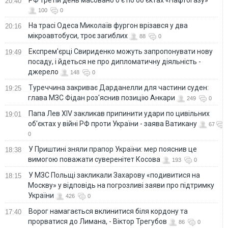
20:40
100
0
На трасі Одеса Миколаїв фургон врізався у два
20:16
мікроавтобуси, троє загиблих
88
0
Експрем'єрці Свириденко можуть запропонувати нову
19:49
посаду, і йдеться не про дипломатичну діяльність -
джерело
148
0
Туреччина закриває Дарданелли для частини суден:
19:25
глава МЗС Фідан роз'яснив позицію Анкари
249
0
Папа Лев XIV закликав припинити удари по цивільних
19:01
об'єктах у війні РФ проти України - заява Ватикану
67
0
У Приштині зняли прапор України: мер пояснив це
18:38
вимогою поважати суверенітет Косова
193
0
У МЗС Польщі закликали Захарову «подивитися на
18:15
Москву» у відповідь на погрозливі заяви про підтримку
України
426
0
Ворог намагається вклинитися біля кордону та
17:40
прорватися до Лимана, - Віктор Трегубов
86
0