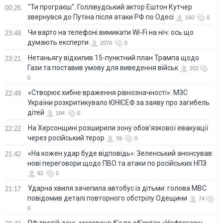
"Ти програєш". Голлівудський актор Ештон Кутчер
00:26
звернувся до Путіна після атаки РФ по Одесі
160
0
Чи варто на телефонi вимикати Wi-Fi на ніч: ось що
23:48
думають експерти
2070
0
Нетаньягу відхилив 15-пунктний план Трампа щодо
23:21
Гази та поставив умову для виведення військ
202
0
«Створює хибне враження рівнозначності»: МЗС
22:49
України розкритикувало ЮНІСЕФ за заяву про загибель
дітей
184
0
На Херсонщині розширили зону обов’язкової евакуації
22:22
через російський терор
39
0
«На кожен удар буде відповідь»: Зеленський анонсував
21:42
нові переговори щодо ПВО та атаки по російських НПЗ
62
0
Ударна хвиля зачепила автобус із дітьми: голова МВС
21:17
повідомив деталі повторного обстрілу Одещини
74
0
РФ третій день масовано б'є по об'єктах «Нафтогазу»