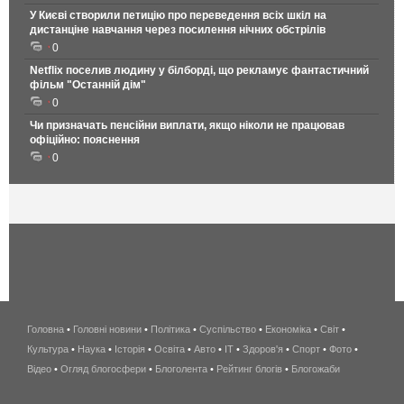
У Києві створили петицію про переведення всіх шкіл на
дистанціне навчання через посилення нічних обстрілів
0
Netflix поселив людину у білборді, що рекламує фантастичний
фільм "Останній дім"
0
Чи призначать пенсійни виплати, якщо ніколи не працював
офіційно: пояснення
0
Головна
•
Головні новини
•
Політика
•
Суспільство
•
Економіка
беспроводной
•
Світ
•
Культура
•
Наука
•
Історія
•
Освіта
•
Авто
•
IT
•
Здоров'я
интернет
•
Спорт
•
Фото
•
Відео
•
Огляд блогосфери
•
Блоголента
•
Рейтинг блогів
киев
•
Блогожаби
и