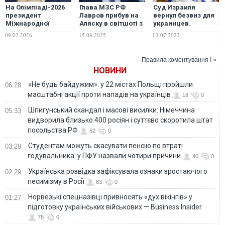
На Олімпіаді-2026
Глава МЗС РФ
Суд Израиля
президент
Лавров прибув на
вернул безвиз для
Міжнародної
Аляску в світшоті з
украинцев.
федерації шахів
величезним
Зеленский
09.02.2026
15.08.2025
03.07.2022
вдяг светр із
написом СССР.
отреагировал
написом «СССР»
ВІДЕО
Правила коментування ! »
НОВИНИ
«Не будь байдужим»: у 22 містах Польщі пройшли
06:28
масштабні акції проти нападів на українців
18
0
Шпигунський скандал і масові висилки: Німеччина
05:33
видворила близько 400 росіян і суттєво скоротила штат
посольства РФ
62
0
Студентам можуть скасувати пенсію по втраті
03:28
годувальника: у ПФУ назвали чотири причини
40
0
Українська розвідка зафіксувала ознаки зростаючого
02:29
песимізму в Росії
83
0
Норвезькі спецназівці привносять «дух вікінгів» у
01:27
підготовку українських військових — Business Insider
78
0