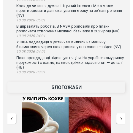
Крок до читання думок. Штучний інтелект Meta може
перетворювати дані сканування мозку на зв’язні речення
(NV)
10.08.2026, 05:01
Відправлять роботів. В NASA розповіли про плани
розпочати створення місячної бази вже в 2029 році (NV)
10.08.2026, 04:31
У США ведмедиця з дитинчам вилізли на машину
й намагались через люк проникнути в салон — відео (NV)
10.08.2026, 04:01
Поки орендодавці підвищують ціни. На українському ринку
нерухомості є житло, на яке стрімко падає попит — деталі
(НВ)
10.08.2026, 03:31
БЛОГОЖАБИ