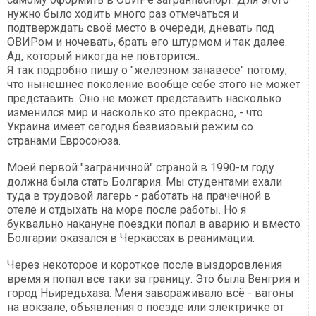
нужно было ходить много раз отмечаться и
подтверждать своё место в очереди, дневать под
ОВИРом и ночевать, брать его штурмом и так далее.
Ад, который никогда не повторится..
Я так подробно пишу о "железном занавесе" потому,
что нынешнее поколение вообще себе этого не может
представить. Оно не может представить насколько
изменился мир и насколько это прекрасно, - что
Украина имеет сегодня безвизовый режим со
странами Евросоюза.
Моей первой "заграничной" страной в 1990-м году
должна была стать Болгария. Мы студентами ехали
туда в трудовой лагерь - работать на прачечной в
отеле и отдыхать на море после работы. Но я
буквально накануне поездки попал в аварию и вместо
Болгарии оказался в Черкассах в реанимации.
Через некоторое и короткое после выздоровления
время я попал все таки за границу. Это была Венгрия и
город Ньиредьхаза. Меня завораживало всё - вагоны
на вокзале, объявления о поезде или электричке от