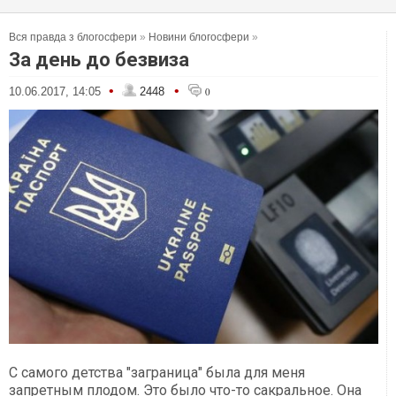
Вся правда з блогосфери
»
Новини блогосфери
»
За день до безвиза
•
•
10.06.2017, 14:05
2448
0
С самого детства "заграница" была для меня
запретным плодом. Это было что-то сакральное. Она