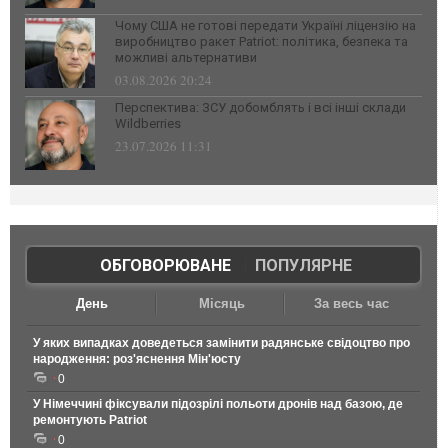
Чому США не готові передати Україні ліцензію на
виробництво ракет Patriot: політика, безпека та
можливі альтернативи
03.08.2026 20:24
Перспектива: ЗСУ добомблять і всі інші склади
Wildberries
23.07.2026 11:31
ОБГОВОРЮВАНЕ
|
ПОПУЛЯРНЕ
День
Місяць
За весь час
У яких випадках доведеться замінити радянське свідоцтво про
народження: роз'яснення Мін'юсту
0
У Німеччині фіксували підозрілі польоти дронів над базою, де
ремонтують Patriot
0