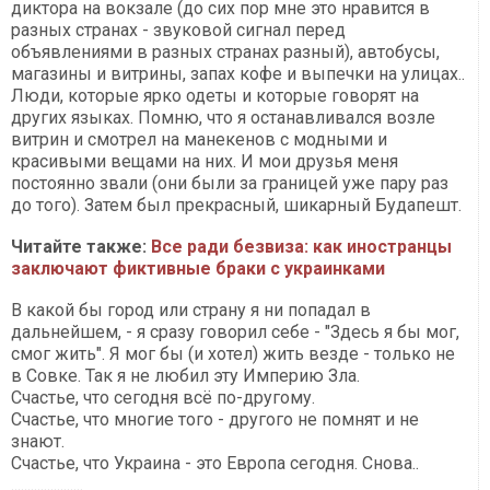
диктора на вокзале (до сих пор мне это нравится в
разных странах - звуковой сигнал перед
объявлениями в разных странах разный), автобусы,
магазины и витрины, запах кофе и выпечки на улицах..
Люди, которые ярко одеты и которые говорят на
других языках. Помню, что я останавливался возле
витрин и смотрел на манекенов с модными и
красивыми вещами на них. И мои друзья меня
постоянно звали (они были за границей уже пару раз
до того). Затем был прекрасный, шикарный Будапешт.
Читайте также:
Все ради безвиза: как иностранцы
заключают фиктивные браки с украинками
В какой бы город или страну я ни попадал в
дальнейшем, - я сразу говорил себе - "Здесь я бы мог,
смог жить". Я мог бы (и хотел) жить везде - только не
в Совке. Так я не любил эту Империю Зла.
Счастье, что сегодня всё по-другому.
Счастье, что многие того - другого не помнят и не
знают.
Счастье, что Украина - это Европа сегодня. Снова..
......................