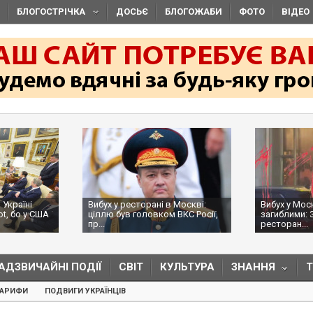
БЛОГОСТРІЧКА
ДОСЬЄ
БЛОГОЖАБИ
ФОТО
ВІДЕО
 Україні
Вибух у ресторані в Москві:
Вибух у Мос
ot, бо у США
ціллю був головком ВКС Росії,
загиблими: 
пр...
ресторан...
АДЗВИЧАЙНІ ПОДІЇ
СВІТ
КУЛЬТУРА
ЗНАННЯ
ТАРИФИ
ПОДВИГИ УКРАЇНЦІВ