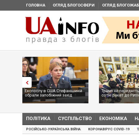
ГОЛОВНА
ОГЛЯД БЛОГОСФЕРИ
ОГЛЯД БЛОГОЖАБ
Експослу в США Стефанішиній
Трамп не передасть
обрали запобіжний захід
сотні ракет до Patri
...
ПОЛІТИКА
СУСПІЛЬСТВО
ЕКОНОМІКА
Н
РОСІЙСЬКО-УКРАЇНСЬКА ВІЙНА
КОРОНАВІРУС COVID-19