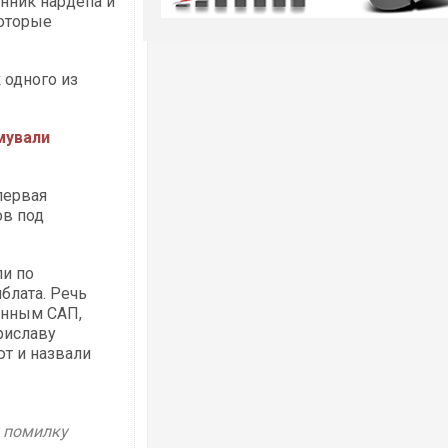
нник нардепа и
которые
 одного из
мували
первая
ов под
ли по
блата. Речь
данным САП,
риславу
ют и назвали
у помилку