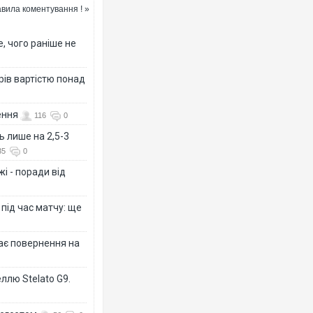
вила коментування ! »
, чого раніше не
рів вартістю понад
ення
116
0
ь лише на 2,5-3
35
0
і - поради від
 під час матчу: ще
дає повернення на
ллю Stelato G9.