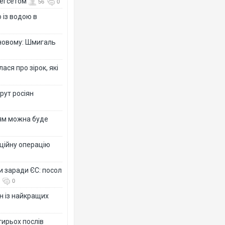
Гегсетом
56
0
 із водою в
-новому: Шмигаль
ся про зірок, які
рут росіян
рям можна буде
ційну операцію
и заради ЄС: посол
0
н із найкращих
тирьох послів