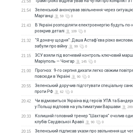
Трамп різко відреагував на чутки про конфлікт з 
21:58
Зеленський анонсував звільнення через ситуацію
21:54
Марганці
59
0
В Україні розподіляти електроенергію будуть по
21:43
розкрив деталі
109
0
"Я доначу щодня": Даша Астаф'єва різко висловила
21:32
забули про війну
99
0
ЗСУ взяли під вогневий контроль ключовий марш
21:15
Маріуполь — Чонгар
145
0
Прогноз: 9-го серпня дихати легко свіжим повіт
21:00
повсюди в Україні
90
0
Зеленський доручив підготувати спеціальну санк
20:55
проти РФ
62
0
Чи відмовиться Україна від героїв УПА та Бандер
20:42
у Польщі відповів на ультиматуми Варшави
289
Колишній головний тренер "Шахтаря" очолив оди
20:33
клубів Саудівської Аравії
90
0
Зеленський підписав укази про звільнення ще чо
20:15