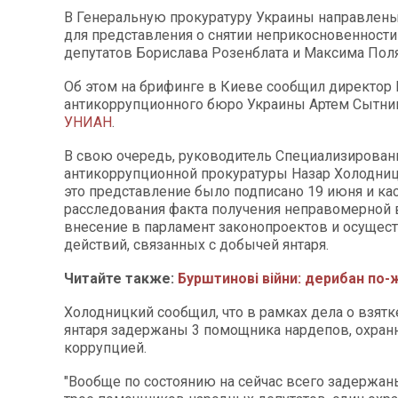
В Генеральную прокуратуру Украины направлен
для представления о снятии неприкосновенности
депутатов Борислава Розенблата и Максима Пол
Об этом на брифинге в Киеве сообщил директор
антикоррупционного бюро Украины Артем Сытник
УНИАН
.
В свою очередь, руководитель Специализирован
антикоррупционной прокуратуры Назар Холодницк
это представление было подписано 19 июня и ка
расследования факта получения неправомерной
внесение в парламент законопроектов и осущес
действий, связанных с добычей янтаря.
Читайте также:
Бурштинові війни: дерибан по
Холодницкий сообщил, что в рамках дела о взятк
янтаря задержаны 3 помощника нардепов, охранни
коррупцией.
"Вообще по состоянию на сейчас всего задержаны