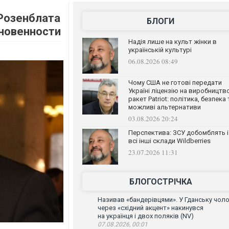
 Розенблата
БЛОГИ
сновенности
Надія лише на культ жінки в
українській культурі
06.08.2026 08:49
Чому США не готові передати
Україні ліцензію на виробництв
ракет Patriot: політика, безпека 
можливі альтернативи
03.08.2026 20:24
Перспектива: ЗСУ добомблять і
всі інші склади Wildberries
23.07.2026 11:31
БЛОГОСТРІЧКА
Називав «бандерівцями». У Гданську чоло
через «східний акцент» накинувся
на українця і двох поляків (NV)
07.08.2026, 00:01