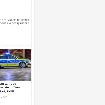
ал? Сміливо поділися
режах через ці кнопки
Росія атакувала Суми КАБами:
торговельний центр, будинки, є
ФОТО
ольщі троє
овіків побили
яка, який
Топпосадовцю Повітряних Сил 
тупився за
7.2026
підозру
аїнця: він частково
атив пам’ять