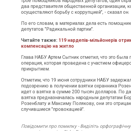
трое помощников народных депутатов, один охра
два представителя общественной организации, 
осуществляют борьбу с коррупцией", - сказал он.
По его словам, в материалах дела есть помощник
депутатов "Радикальной партии".
Читайте также:
119 нардепів-мільйонерів отри
компенсацію на житло
Глава НАБУ Артем Сытник отметил, что это была 
операция, которая проведена с участием офицер
прикрытием.
Отметим, что 19 июня сотрудники НАБУ задержа
подозрению в получении взятки охранника Розен
идет о взятке в сумме 200 тысяч долларов. По 
взятка предназначалась народным депутатам Бо
Розенблату и Максиму Полякову, они это отрица
случившиеся "провокацией".
Повідомити про помилку - Виділіть орфографічн