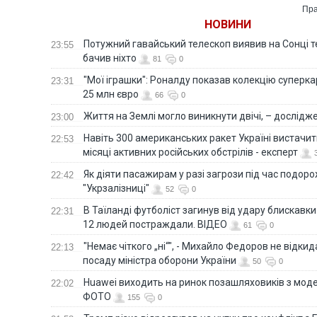
Пра
НОВИНИ
Потужний гавайський телескоп виявив на Сонці те
23:55
бачив ніхто
81
0
"Мої іграшки": Роналду показав колекцію суперка
23:31
25 млн євро
66
0
Життя на Землі могло виникнути двічі, – дослідж
23:00
Навіть 300 американських ракет Україні вистачит
22:53
місяці активних російських обстрілів - експерт
Як діяти пасажирам у разі загрози під час подорож
22:42
"Укрзалізниці"
52
0
В Таїланді футболіст загинув від удару блискавки
22:31
12 людей постраждали. ВІДЕО
61
0
"Немає чіткого „ні“", - Михайло Федоров не відки
22:13
посаду міністра оборони України
50
0
Huawei виходить на ринок позашляховиків з моде
22:02
ФОТО
155
0