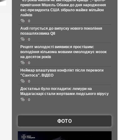
"65 років ніколи не виглядали краще", - фото-
привітання Мішель Обами до дня народження
екс-президента США зібрало майже мільйон
лайків
0
Audi готується до випуску нового покоління
позашляховика Q8
0
Рецепт молодості виявився простішим:
володіння кількома мовами омолоджує мозок
на десяток років
0
Неймар влаштував конфлікт після перемоги
"Сантоса". ВІДЕО
0
Достатньо було погладити: лемури на
Мадагаскарі стали жертвами людського вірусу
0
ФОТО