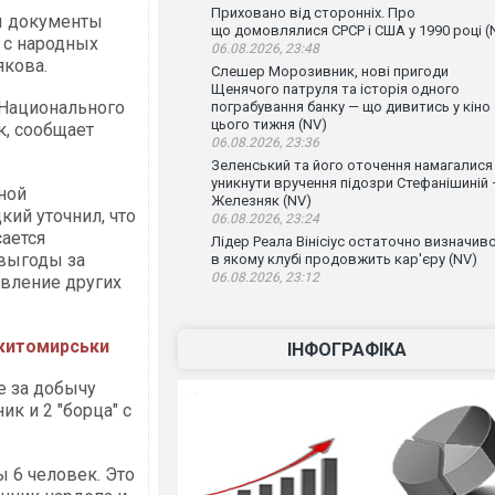
Приховано від сторонніх. Про
ы документы
що домовлялися СРСР і США у 1990 році (
 с народных
06.08.2026, 23:48
якова.
Слешер Морозивник, нові пригоди
Щенячого патруля та історія одного
 Национального
пограбування банку — що дивитись у кіно
цього тижня (NV)
, сообщает
06.08.2026, 23:36
Зеленський та його оточення намагалися
уникнути вручення підозри Стефанішиній
ной
Железняк (NV)
ий уточнил, что
06.08.2026, 23:24
сается
Лідер Реала Вінісіус остаточно визначивс
 выгоды за
в якому клубі продовжить кар'єру (NV)
06.08.2026, 23:12
твление других
-житомирськи
ІНФОГРАФІКА
е за добычу
к и 2 "борца" с
 6 человек. Это