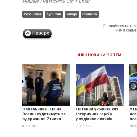
мишею і натисніть Ctrl + Enter
Розенблат
бурштин
хабарі
Поляков
Сподобався матері
ним в соцме
ІНШІ НОВИНИ ПО ТЕМІ
Начальника ТЦК на
Питання українських
У П
Волині судитимуть за
історичних героїв
чол
одержання 7 тисяч
розділило поляків
пол
доларів за фіктивний
навпіл: результати
зас
03.08.2026
23.07.2026
20.0
висновок ВЛК
соцопитування
укр
втр