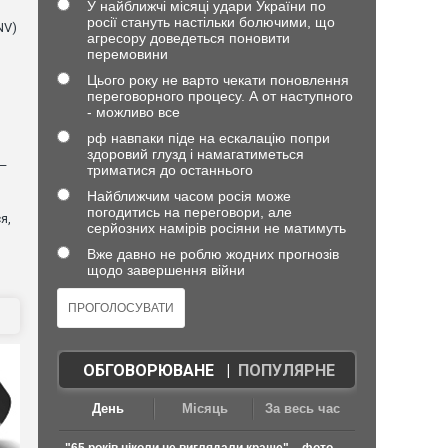
У найближчі місяці удари України по
росії стануть настільки болючими, що
NV)
агресору доведеться поновити
перемовини
Цього року не варто чекати поновлення
переговорного процесу. А от наступного
- можливо все
рф навпаки піде на ескалацію попри
здоровий глузд і намагатиметься
 —
триматися до останнього
Найближчим часом росія може
погодитись на переговори, але
я,
серйозних намірів росіяни не матимуть
Вже давно не роблю жодних прогнозів
щодо завершення війни
ОБГОВОРЮВАНЕ
|
ПОПУЛЯРНЕ
День
Місяць
За весь час