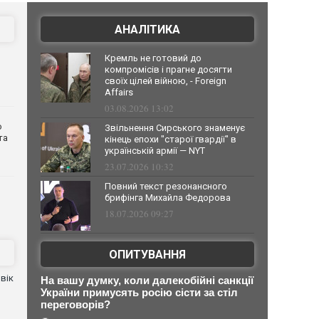
АНАЛІТИКА
Кремль не готовий до
компромісів і прагне досягти
своїх цілей війною, - Foreign
Affairs
03.08.2026 13:02
о
Звільнення Сирського знаменує
та
кінець епохи "старої гвардії" в
українській армії — NYT
23.07.2026 10:32
Повний текст резонансного
брифінга Михайла Федорова
18.07.2026 09:27
ОПИТУВАННЯ
вік
На вашу думку, коли далекобійні санкції
України примусять росію сісти за стіл
переговорів?