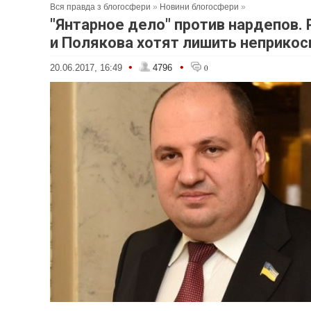
Вся правда з блогосфери
»
Новини блогосфери
»
"Янтарное дело" против нардепов.
и Полякова хотят лишить неприко
•
•
20.06.2017, 16:49
4796
0