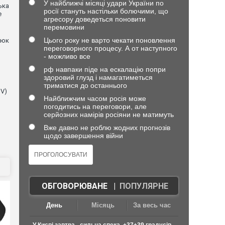
У найближчі місяці удари України по
ька
росії стануть настільки болючими, що
е
агресору доведеться поновити
перемовини
Цього року не варто чекати поновлення
нюк
переговорного процесу. А от наступного
- можливо все
рф навпаки піде на ескалацію попри
здоровий глузд і намагатиметься
триматися до останнього
NV)
Найближчим часом росія може
погодитись на переговори, але
серйозних намірів росіяни не матимуть
Вже давно не роблю жодних прогнозів
щодо завершення війни
ОБГОВОРЮВАНЕ
|
ПОПУЛЯРНЕ
День
Місяць
За весь час