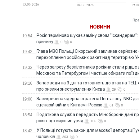
Ареною": гратиме
про
13.06.2026
04.06.2026
19.0
"справжній донецький
"Шахтар"
Пра
НОВИНИ
Росія терміново шукає заміну своїм "Іскандерам":
19:54
причину
0
0
Глава МЗС Польщі Сікорський закликав серйозно
19:42
перехоплення російських ракет над територією У
Через загрозу безпілотників росіяни стали рідше 
19:32
Москвою та Петербургом і частіше обирати поїзд
Запас води на 3 дні та готовність до атак на ТЕЦ:
19:16
про ризики знеструмлення Києва
29
0
Засекречена ядерна стратегія Пентагону: NBC д
19:00
сценарій війни з Китаєм і Росією
61
0
Податкова служба передасть Міноборони дані пр
18:54
років: що вирішив уряд
106
0
У Польщі готують закон для масової депортації у
18:42
чоловіків
803
0