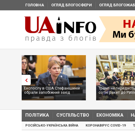
ГОЛОВНА
ОГЛЯД БЛОГОСФЕРИ
ОГЛЯД БЛОГОЖАБ
Експослу в США Стефанішиній
Трамп не передасть
обрали запобіжний захід
сотні ракет до Patri
...
ПОЛІТИКА
СУСПІЛЬСТВО
ЕКОНОМІКА
Н
РОСІЙСЬКО-УКРАЇНСЬКА ВІЙНА
КОРОНАВІРУС COVID-19