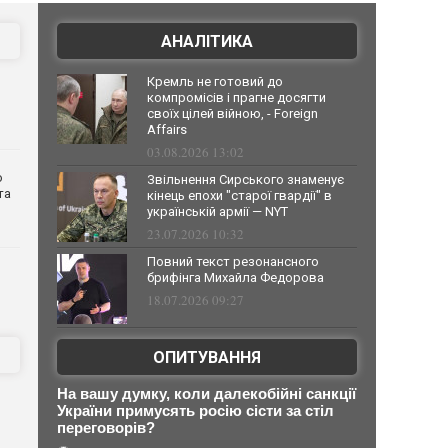
АНАЛІТИКА
Кремль не готовий до
компромісів і прагне досягти
своїх цілей війною, - Foreign
Affairs
03.08.2026 13:02
о
Звільнення Сирського знаменує
та
кінець епохи "старої гвардії" в
українській армії — NYT
23.07.2026 10:32
Повний текст резонансного
брифінга Михайла Федорова
18.07.2026 09:27
ОПИТУВАННЯ
На вашу думку, коли далекобійні санкції
України примусять росію сісти за стіл
переговорів?