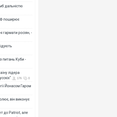
омб дальністю
 РФ поширює
 гармати росіян, -
лідують
з питань Куби -
аїну лідера
усскіх"
176
0
гії Йонасом Гаром
олює, він виконує
 до Patriot, але