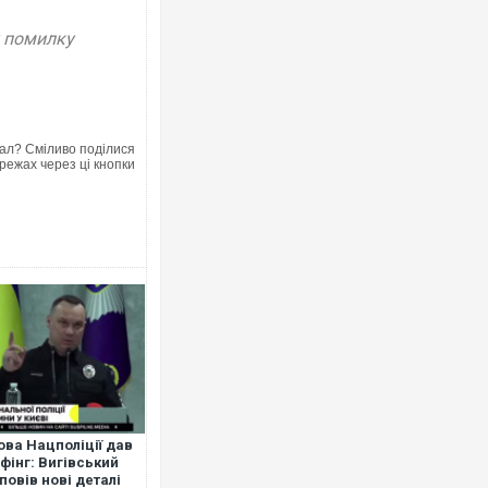
у помилку
ал? Сміливо поділися
режах через ці кнопки
ова Нацполіції дав
фінг: Вигівський
повів нові деталі