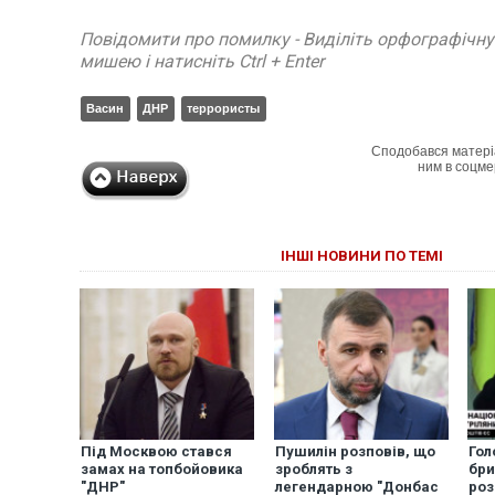
Повідомити про помилку - Виділіть орфографічн
мишею і натисніть Ctrl + Enter
Васин
ДНР
террористы
Сподобався матері
ним в соцме
ІНШІ НОВИНИ ПО ТЕМІ
Під Москвою стався
Пушилін розповів, що
Гол
замах на топбойовика
зроблять з
бри
"ДНР"
легендарною "Донбас
роз