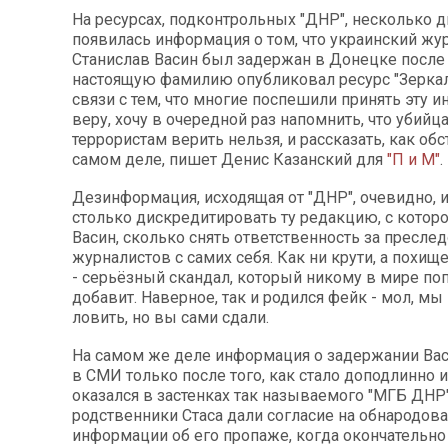
На ресурсах, подконтрольных "ДНР", несколько д
появилась информация о том, что украинский жу
Станислав Васин был задержан в Донецке после т
настоящую фамилию опубликовал ресурс "Зеркал
связи с тем, что многие поспешили принять эту 
веру, хочу в очередной раз напомнить, что убийц
террористам верить нельзя, и рассказать, как обс
самом деле, пишет Денис Казанский для
"П и М"
.
Дезинформация, исходящая от "ДНР", очевидно, 
столько дискредитировать ту редакцию, с котор
Васин, сколько снять ответственность за пресле
журналистов с самих себя. Как ни крути, а похищ
- серьёзный скандал, который никому в мире по
добавит. Наверное, так и родился фейк - мол, мы
ловить, но вы сами сдали.
На самом же деле информация о задержании Вас
в СМИ только после того, как стало доподлинно и
оказался в застенках так называемого "МГБ ДНР"
родственники Стаса дали согласие на обнародов
информации об его пропаже, когда окончательно