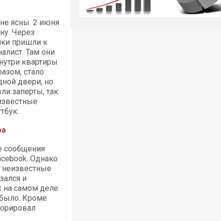
не ясны. 2 июня
ну. Через
ики пришли к
алист. Там они
внутри квартиры
азом, стало
дной двери, но
ли заперты, так
еизвестные
тбук.
ра
е сообщения
acebook. Однако
, неизвестные
зался и
к на самом деле
 было. Кроме
норировал