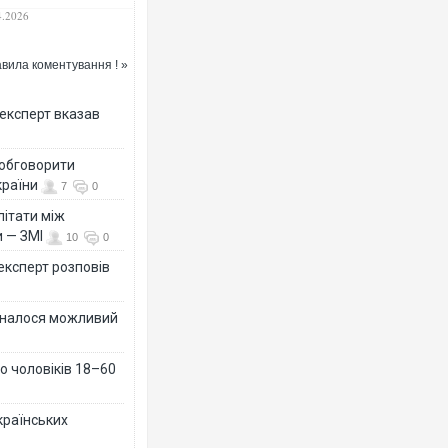
 київського стрілка
4.2026
вила коментування ! »
 експерт вказав
 обговорити
країни
7
0
літати між
и — ЗМІ
10
0
 експерт розповів
ізналося можливий
о чоловіків 18–60
країнських