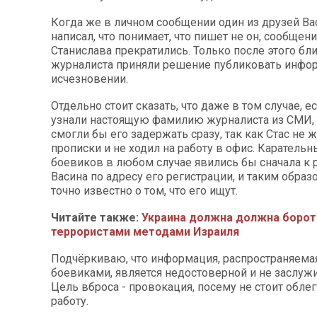
Когда же в личном сообщении один из друзей Ва
написал, что понимает, что пишет не он, сообщен
Станислава прекратились. Только после этого бл
журналиста приняли решение публиковать инфо
исчезновении.
Отдельно стоит сказать, что даже в том случае, 
узнали настоящую фамилию журналиста из СМИ, 
смогли бы его задержать сразу, так как Стас не 
прописки и не ходил на работу в офис. Каратель
боевиков в любом случае явились бы сначала к
Васина по адресу его регистрации, и таким образ
точно известно о том, что его ищут.
Читайте также:
Украина должна должна борот
террористами методами Израиля
Подчёркиваю, что информация, распространяем
боевиками, является недостоверной и не заслуж
Цель вброса - провокация, посему не стоит облег
работу.