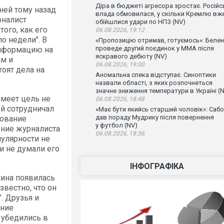
Діра в бюджеті агресора зростає. Російс
ней тому назад
влада обмовилася, у скільки Кремлю вж
рналист
обійшлися удари по НПЗ (NV)
ого, как его
06.08.2026, 19:12
о недели". В
«Пропозицію отримав, готуємось»: Беле
проведе другий поєдинок у ММА після
информацию на
яскравого дебюту (NV)
ам и
06.08.2026, 19:00
тоят дела на
Аномальна спека відступає. Синоптики
назвали області, з яких розпочнеться
значне зниження температури в Україні (
имеет цель не
06.08.2026, 18:48
ой сотрудничал
«Має бути якийсь старший чоловік»: Сабо
дав пораду Мудрику після повернення
дование
у футбол (NV)
ение журналиста
06.08.2026, 18:36
пулярности не
 и не думали его
ІНФОГРАФІКА
ина появилась
звестно, что он
. Друзья и
ание
 убедились в