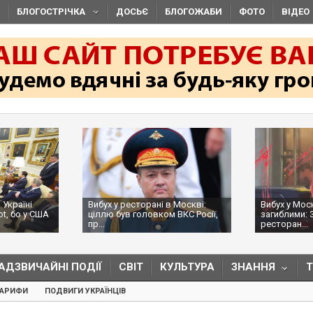
БЛОГОСТРІЧКА
ДОСЬЄ
БЛОГОЖАБИ
ФОТО
ВІДЕО
 Україні
Вибух у ресторані в Москві:
Вибух у Мос
ot, бо у США
ціллю був головком ВКС Росії,
загиблими: 
пр...
ресторан...
АДЗВИЧАЙНІ ПОДІЇ
СВІТ
КУЛЬТУРА
ЗНАННЯ
ТАРИФИ
ПОДВИГИ УКРАЇНЦІВ