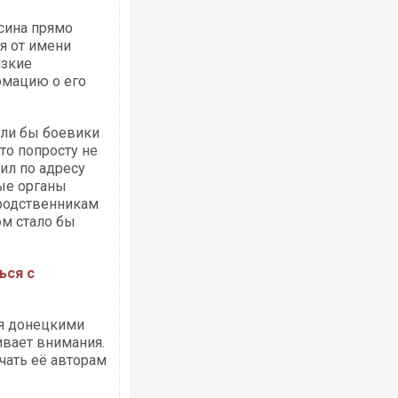
сина прямо
ия от имени
изкие
рмацию о его
Росія атакувала Суми КАБами: пошко
торговельний центр, будинки, є постр
ФОТО
если бы боевики
то попросту не
жил по адресу
ные органы
 родственникам
ом стало бы
ься с
ая донецкими
Топпосадовцю Повітряних Сил вручил
підозру
ивает внимания.
чать её авторам