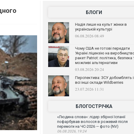
дного
БЛОГИ
Надія лише на культ жінки в
українській культурі
06.08.2026 08:49
Чому США не готові передати
Україні ліцензію на виробництв
ракет Patriot: політика, безпека 
можливі альтернативи
03.08.2026 20:24
Перспектива: ЗСУ добомблять і
всі інші склади Wildberries
23.07.2026 11:31
БЛОГОСТРІЧКА
«Людина слова»: лідер збірної Іспанії
пофарбував волосся в рожевий після
перемоги на ЧС-2026 — фото (NV)
06.08.2026, 19:24