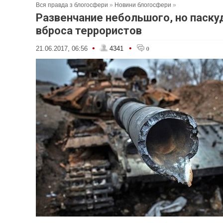
Вся правда з блогосфери
»
Новини блогосфери
»
Развенчание небольшого, но паску
вброса террористов
•
•
21.06.2017, 06:56
4341
0