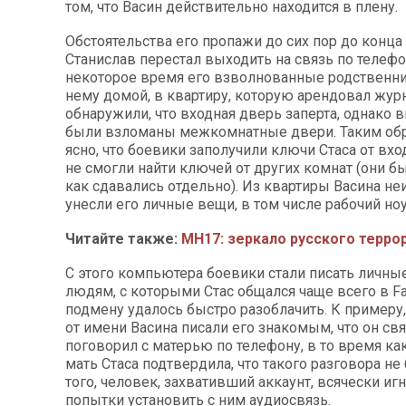
том, что Васин действительно находится в плену.
Обстоятельства его пропажи до сих пор до конца 
Станислав перестал выходить на связь по телефо
некоторое время его взволнованные родственн
нему домой, в квартиру, которую арендовал журн
обнаружили, что входная дверь заперта, однако 
были взломаны межкомнатные двери. Таким обр
ясно, что боевики заполучили ключи Стаса от вхо
не смогли найти ключей от других комнат (они бы
как сдавались отдельно). Из квартиры Васина н
унесли его личные вещи, в том числе рабочий ноу
Читайте также:
МН17: зеркало русского терро
С этого компьютера боевики стали писать личны
людям, с которыми Стас общался чаще всего в F
подмену удалось быстро разоблачить. К примеру
от имени Васина писали его знакомым, что он свя
поговорил с матерью по телефону, в то время ка
мать Стаса подтвердила, что такого разговора не
того, человек, захвативший аккаунт, всячески иг
попытки установить с ним аудиосвязь.