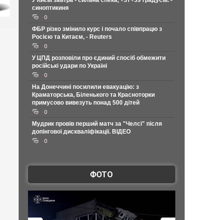
У Києві завтра - сильна спека, +37+39 градусів. -
синоптикиня
0
ФБР різко змінило курс і почало співпрацю з
Росією та Китаєм, - Reuters
0
У ЦПД розповіли про єдиний спосіб обмежити
російські удари по Україні
0
На Донеччині посилили евакуацію: з
Краматорська, Біленького та Красноторки
примусово вивезуть понад 500 дітей
0
Мудрик провів перший матч за "Челсі" після
допінгової дискваліфікації. ВІДЕО
0
ФОТО