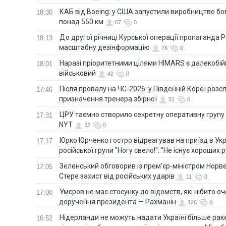
КАБ від Boeing: у США запустили виробництво б
18:30
понад 550 км
67
0
До другої річниці Курської операції пропаганда
18:13
масштабну дезінформацію
76
0
Наразі пріоритетними цілями HIMARS є далекобійні
18:01
військовий
42
0
Після провалу на ЧС-2026: у Південній Кореї розс
17:46
призначення тренера збірної
51
0
ЦРУ таємно створило секретну оперативну групу 
17:31
NYT
32
0
Юрко Юрченко гостро відреагував на приїзд в Укр
17:17
російської групи "Ногу свело!": "Не існує хороших р
Зеленський обговорив із прем’єр-міністром Норве
17:05
Стере захист від російських ударів
11
0
Умєров не має стосунку до відомств, які нібито оч
17:00
доручення президента — Рахманін
126
0
Нідерланди не можуть надати Україні більше ракет
16:52