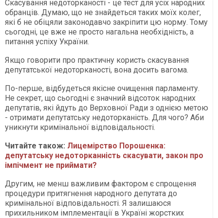
Скасування недоторканості - це тест для усіх народних
обранців. Думаю, що не знайдеться таких моїх колег,
які б не обіцяли законодавчо закріпити цю норму. Тому
сьогодні, це вже не просто нагальна необхідність, а
питання успіху України.
Якщо говорити про практичну користь скасування
депутатської недоторканості, вона досить вагома.
По-перше, відбудеться якісне очищення парламенту.
Не секрет, що сьогодні є значний відсоток народних
депутатів, які йдуть до Верховної Ради з однією метою
- отримати депутатську недоторканість. Для чого? Аби
уникнути кримінальної відповідальності.
Читайте також:
Лицемірство Порошенка:
депутатську недоторканність скасувати, закон про
імпічмент не приймати?
Другим, не менш важливим фактором є спрощення
процедури притягнення народного депутата до
кримінальної відповідальності. Я залишаюся
прихильником імплементації в Україні жорстких