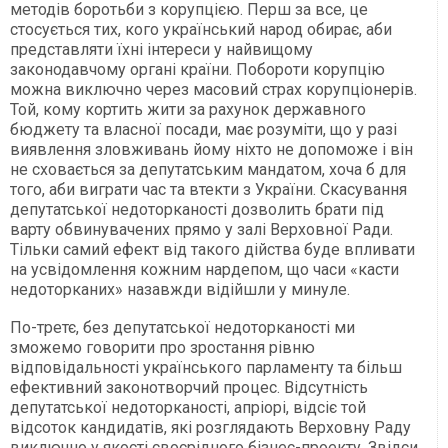
методів боротьби з корупцією. Перш за все, це
стосується тих, кого український народ обирає, аби
представляти їхні інтереси у найвищому
законодавчому органі країни. Побороти корупцію
можна виключно через масовий страх корупціонерів.
Той, кому кортить жити за рахунок державного
бюджету та власної посади, має розуміти, що у разі
виявлення зловживань йому ніхто не допоможе і він
не сховається за депутатським мандатом, хоча б для
того, аби виграти час та втекти з України. Скасування
депутатської недоторканості дозволить брати під
варту обвинувачених прямо у залі Верховної Ради.
Тільки самий ефект від такого дійства буде впливати
на усвідомлення кожним нардепом, що часи «касти
недоторканих» назавжди відійшли у минуле.
По-третє, без депутатської недоторканості ми
зможемо говорити про зростання рівню
відповідальності українського парламенту та більш
ефективний законотворчий процес. Відсутність
депутатської недоторканості, апріорі, відсіє той
відсоток кандидатів, які розглядають Верховну Раду
виключно у якості своєрідного бізнес-проекту. Звідси