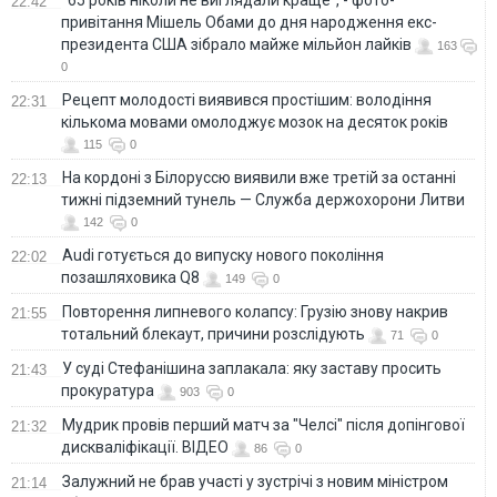
22:42
привітання Мішель Обами до дня народження екс-
президента США зібрало майже мільйон лайків
163
0
Рецепт молодості виявився простішим: володіння
22:31
кількома мовами омолоджує мозок на десяток років
115
0
На кордоні з Білоруссю виявили вже третій за останні
22:13
тижні підземний тунель — Служба держохорони Литви
142
0
Audi готується до випуску нового покоління
22:02
позашляховика Q8
149
0
Повторення липневого колапсу: Грузію знову накрив
21:55
тотальний блекаут, причини розслідують
71
0
У суді Стефанішина заплакала: яку заставу просить
21:43
прокуратура
903
0
Мудрик провів перший матч за "Челсі" після допінгової
21:32
дискваліфікації. ВІДЕО
86
0
Залужний не брав участі у зустрічі з новим міністром
21:14