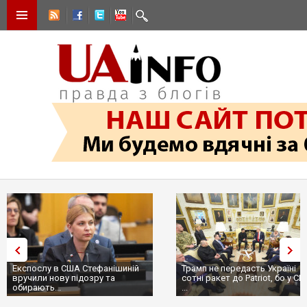
Експослу в США Стефанішиній
Трамп не передасть Україні
вручили нову підозру та
сотні ракет до Patriot, бо у С
обирають...
...