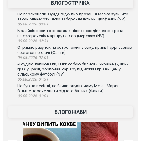
БЛОГОСТРІЧКА
Не переконали. Суддя відхилив прохання Маска зупинити
закон Міннесоти, який забороняє інтимні дипфейки (NV)
06.08.2026, 03:01
Малайзія посилює правила піших походів через тренд
на «скорочені» маршрути в соцмережах (NV)
06.08.2026, 02:31
Отримає рахунок на астрономічну суму: принц Гаррі зазнав
чергової невдачі (Факти)
06.08.2026, 02:01
«І суддю лупцювали, і між собою билися». Українець, який
грає у Грузії, розпочав кар'єру під чужим прізвищем у
сільському футболі (NV)
06.08.2026, 01:31
Не був на весіллі, не бачив онуків: чому Меган Маркл
більше не хоче знати рідного батька (Факти)
06.08.2026, 01:01
БЛОГОЖАБИ