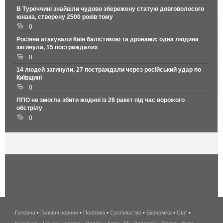
В Туреччині знайшли чудово збережену статую довговолосого
юнака, створену 2500 років тому
0
Росіяни атакували Київ балістикою та дронами: одна людина
загинула, 15 постраждалих
0
14 людей загинули, 27 постраждали через російський удар по
Київщині
0
ППО не змогла збити жодної із 28 ракет під час ворожого
обстрілу
0
Головна
•
Головні новини
•
Політика
•
Суспільство
•
Економіка
беспроводной
•
Світ
•