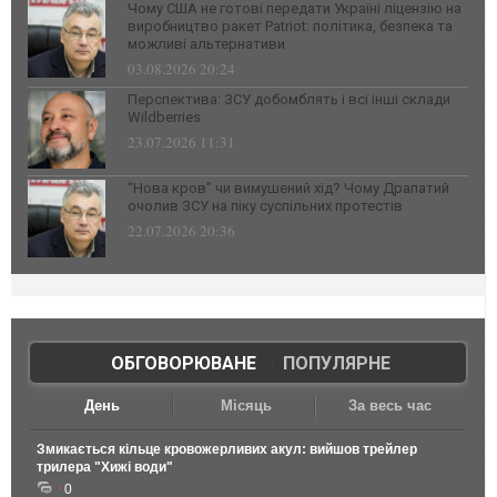
Чому США не готові передати Україні ліцензію на
виробництво ракет Patriot: політика, безпека та
можливі альтернативи
03.08.2026 20:24
Перспектива: ЗСУ добомблять і всі інші склади
Wildberries
23.07.2026 11:31
“Нова кров” чи вимушений хід? Чому Драпатий
очолив ЗСУ на піку суспільних протестів
22.07.2026 20:36
ОБГОВОРЮВАНЕ
|
ПОПУЛЯРНЕ
День
Місяць
За весь час
Змикається кільце кровожерливих акул: вийшов трейлер
трилера "Хижі води"
0