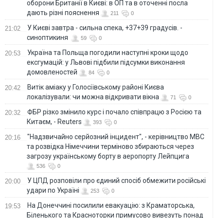
оборони Британії в Києві: в ОП та в оточенні посла
дають різні пояснення
211
0
У Києві завтра - сильна спека, +37+39 градусів. -
21:02
синоптикиня
59
0
Україна та Польща погодили наступні кроки щодо
20:53
ексгумацій: у Львові підбили підсумки виконання
домовленостей
84
0
Витік аміаку у Голосіївському районі Києва
20:42
локалізували: чи можна відкривати вікна
71
0
ФБР різко змінило курс і почало співпрацю з Росією та
20:32
Китаєм, - Reuters
393
0
"Надзвичайно серйозний інцидент", - керівництво МВС
20:16
та розвідка Німеччини терміново збираються через
загрозу українському борту в аеропорту Лейпцига
536
0
У ЦПД розповіли про єдиний спосіб обмежити російські
20:00
удари по Україні
253
0
На Донеччині посилили евакуацію: з Краматорська,
19:53
Біленького та Красноторки примусово вивезуть понад