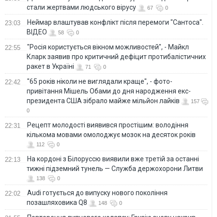
стали жертвами людського вірусу
67
0
Неймар влаштував конфлікт після перемоги "Сантоса".
23:03
ВІДЕО
58
0
"Росія користується вікном можливостей", - Майкл
22:55
Кларк заявив про критичний дефіцит протибалістичних
ракет в Україні
71
0
"65 років ніколи не виглядали краще", - фото-
22:42
привітання Мішель Обами до дня народження екс-
президента США зібрало майже мільйон лайків
157
0
Рецепт молодості виявився простішим: володіння
22:31
кількома мовами омолоджує мозок на десяток років
112
0
На кордоні з Білоруссю виявили вже третій за останні
22:13
тижні підземний тунель — Служба держохорони Литви
138
0
Audi готується до випуску нового покоління
22:02
позашляховика Q8
148
0