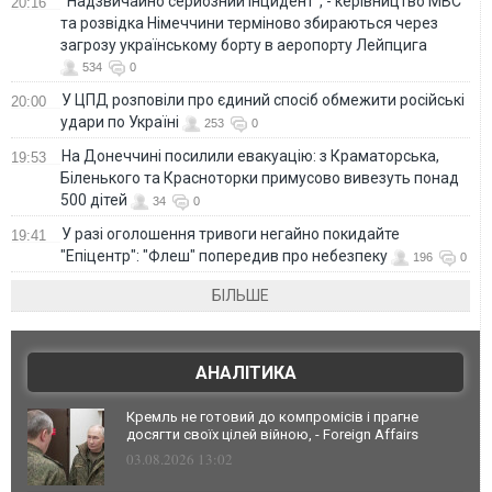
"Надзвичайно серйозний інцидент", - керівництво МВС
20:16
та розвідка Німеччини терміново збираються через
загрозу українському борту в аеропорту Лейпцига
534
0
У ЦПД розповіли про єдиний спосіб обмежити російські
20:00
удари по Україні
253
0
На Донеччині посилили евакуацію: з Краматорська,
19:53
Біленького та Красноторки примусово вивезуть понад
500 дітей
34
0
У разі оголошення тривоги негайно покидайте
19:41
"Епіцентр": "Флеш" попередив про небезпеку
196
0
БІЛЬШЕ
АНАЛІТИКА
Кремль не готовий до компромісів і прагне
досягти своїх цілей війною, - Foreign Affairs
03.08.2026 13:02