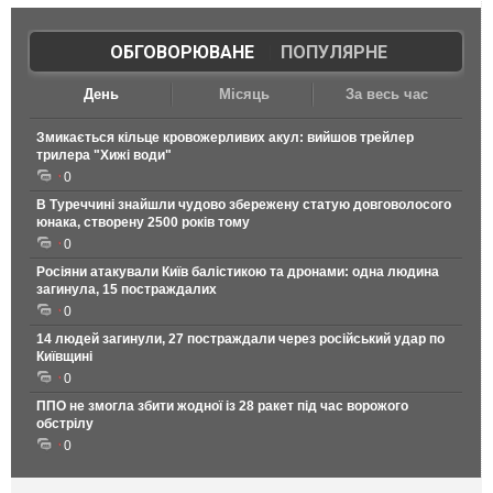
ОБГОВОРЮВАНЕ
|
ПОПУЛЯРНЕ
День
Місяць
За весь час
Змикається кільце кровожерливих акул: вийшов трейлер
трилера "Хижі води"
0
В Туреччині знайшли чудово збережену статую довговолосого
юнака, створену 2500 років тому
0
Росіяни атакували Київ балістикою та дронами: одна людина
загинула, 15 постраждалих
0
14 людей загинули, 27 постраждали через російський удар по
Київщині
0
ППО не змогла збити жодної із 28 ракет під час ворожого
обстрілу
0