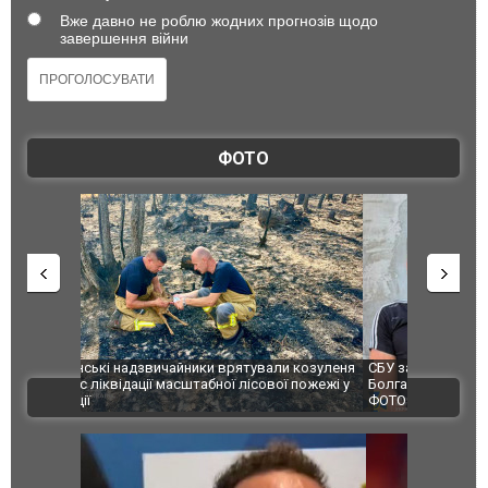
Вже давно не роблю жодних прогнозів щодо
завершення війни
ФОТО
и козуленя
СБУ за сприяння Нацполіції та правоохоронців
Росіяни ат
ї пожежі у
Болгарії затримала міжнародного наркобарона.
одна людин
ВІДЕО
ФОТО