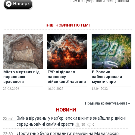
ним в соцмережах через ці кнопки
ІНШІ НОВИНИ ПО ТЕМІ
Місто мертвих під
ГУР підірвало
В России
парковкою:
парковку
заблокировали
археологи
військової частини
мультик про
з'ясували, що
у Владивостоці:
субмарину
25.03.2026
16.09.2025
18.04.2022
приховує античний
серед окупантів
"Нептун" и
некрополь у
155-ї бригади є
фашистский
хорватському
загиблі й поранені
эсминец с буквой
Правила коментування ! »
Задарі
Z. ВИДЕО
НОВИНИ
Зміна вірувань: у кар'єрі епохи вікінгів знайшли рідкісні
23:57
середньовічні кам’яні хрести
30
0
Достатньо було погладити: лемури на Мадагаскарі
23:30