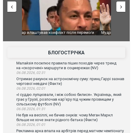
перемоги
Мудрик провів перший матч за "Челсі" після
Українські
допінгової дискваліфікації. ВІДЕО
під час лік
Франції
БЛОГОСТРІЧКА
Малайзія посилює правила піших походів через тренд
на «скорочені» маршрути в соцмережах (NV)
06.08.2026, 02:31
Отримає рахунок на астрономічну суму: принц Гаррі зазнав
чергової невдачі (Факти)
06.08.2026, 02:01
«І суддю лупцювали, і між собою билися». Українець, який
грає у Грузії, розпочав кар'єру під чужим прізвищем у
сільському футболі (NV)
06.08.2026, 01:31
Не був на весіллі, не бачив онуків: чому Меган Маркл
більше не хоче знати рідного батька (Факти)
06.08.2026, 01:01
Рекламна арка впала на арбітрів перед матчем чемпіонату