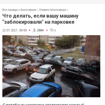
Вся правда з блогосфери
»
Новини блогосфери
»
Что делать, если вашу машину
"заблокировали" на парковке
•
•
12.07.2017, 09:00
2884
0
С подобным наверняка сталкивался каждый