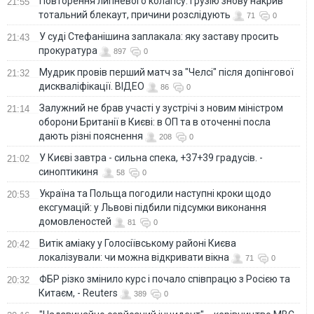
Повторення липневого колапсу: Грузію знову накрив
21:55
тотальний блекаут, причини розслідують
71
0
У суді Стефанішина заплакала: яку заставу просить
21:43
прокуратура
897
0
Мудрик провів перший матч за "Челсі" після допінгової
21:32
дискваліфікації. ВІДЕО
86
0
Залужний не брав участі у зустрічі з новим міністром
21:14
оборони Британії в Києві: в ОП та в оточенні посла
дають різні пояснення
208
0
У Києві завтра - сильна спека, +37+39 градусів. -
21:02
синоптикиня
58
0
Україна та Польща погодили наступні кроки щодо
20:53
ексгумацій: у Львові підбили підсумки виконання
домовленостей
81
0
Витік аміаку у Голосіївському районі Києва
20:42
локалізували: чи можна відкривати вікна
71
0
ФБР різко змінило курс і почало співпрацю з Росією та
20:32
Китаєм, - Reuters
389
0