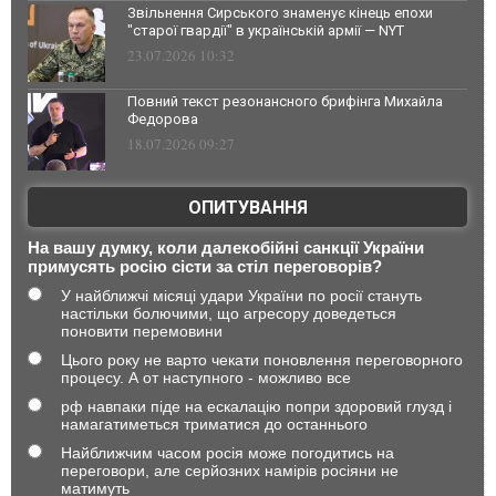
Звільнення Сирського знаменує кінець епохи
"старої гвардії" в українській армії — NYT
23.07.2026 10:32
Повний текст резонансного брифінга Михайла
Федорова
18.07.2026 09:27
ОПИТУВАННЯ
На вашу думку, коли далекобійні санкції України
примусять росію сісти за стіл переговорів?
У найближчі місяці удари України по росії стануть
настільки болючими, що агресору доведеться
поновити перемовини
Цього року не варто чекати поновлення переговорного
процесу. А от наступного - можливо все
рф навпаки піде на ескалацію попри здоровий глузд і
намагатиметься триматися до останнього
Найближчим часом росія може погодитись на
переговори, але серйозних намірів росіяни не
матимуть