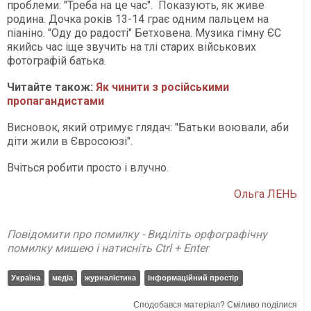
проблеми: "Треба на це час". Показують, як живе
родина. Дочка років 13-14 грає одним пальцем на
піаніно. "Оду до радості" Бетховена. Музика гімну ЄС
якийсь час іще звучить на тлі старих військових
фотографій батька.
Читайте також:
Як чинити з російськими
пропагандистами
Висновок, який отримує глядач: "Батьки воювали, аби
діти жили в Євросоюзі".
Вчіться робити просто і влучно.
Ольга ЛЕНЬ
Повідомити про помилку - Виділіть орфографічну
помилку мишею і натисніть Ctrl + Enter
Україна
медіа
журналістика
інформаційний простір
Сподобався матеріал? Сміливо поділися