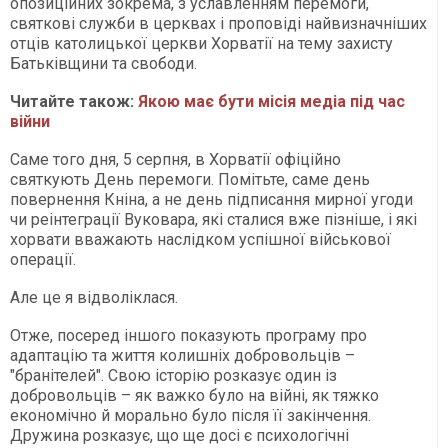
опозиційних зокрема, з уславленням перемоги,
святкові служби в церквах і проповіді найвизначніших
отців католицької церкви Хорватії на тему захисту
Батьківщини та свободи.
Читайте також:
Якою має бути місія медіа під час
війни
Саме того дня, 5 серпня, в Хорватії офіційно
святкують День перемоги. Помітьте, саме день
повернення Кніна, а не день підписання мирної угоди
чи реінтеграції Вуковара, які сталися вже пізніше, і які
хорвати вважають наслідком успішної військової
операції.
Але це я відволіклася.
Отже, посеред іншого показують програму про
адаптацію та життя колишніх добровольців –
"бранітелей". Свою історію розказує один із
добровольців – як важко було на війні, як тяжко
економічно й морально було після її закінчення.
Дружина розказує, що ще досі є психологічні