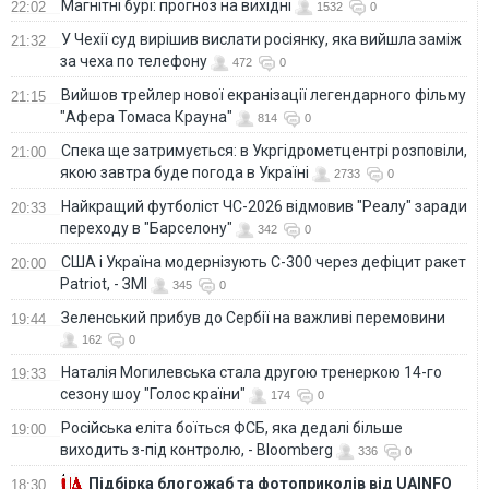
Магнітні бурі: прогноз на вихідні
22:02
1532
0
У Чехії суд вирішив вислати росіянку, яка вийшла заміж
21:32
за чеха по телефону
472
0
Вийшов трейлер нової екранізації легендарного фільму
21:15
"Афера Томаса Крауна"
814
0
Спека ще затримується: в Укргідрометцентрі розповіли,
21:00
якою завтра буде погода в Україні
2733
0
Найкращий футболіст ЧС-2026 відмовив "Реалу" заради
20:33
переходу в "Барселону"
342
0
США і Україна модернізують С-300 через дефіцит ракет
20:00
Patriot, - ЗМІ
345
0
Зеленський прибув до Сербії на важливі перемовини
19:44
162
0
Наталія Могилевська стала другою тренеркою 14-го
19:33
сезону шоу "Голос країни"
174
0
Російська еліта боїться ФСБ, яка дедалі більше
19:00
виходить з-під контролю, - Bloomberg
336
0
Підбірка блогожаб та фотоприколів від UAINFO
18:30