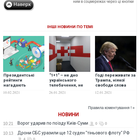
ним в соцмережах через ці кнопки
ІНШІ НОВИНИ ПО ТЕМІ
Президентські
"1+1" – не дно
Годі переживати за
рейтинги
українського
Трампа, ніякої
нагадають
телебачення, не
свободи слова
мексиканський
варто ліпити з
насправді не існує
10.02.2021
26.01.2021
12.01.2021
серіал, який
нього цілковите зло
– журналіст
маніпулятивно
– журналіст
тлумачать –
Правила коментування ! »
журналіст
НОВИНИ
Ворог ударив по поїзду Київ-Суми
10:21
0
0
Дрони СБС уразили ще 12 суден "тіньового флоту" РФ
10:13
4
0