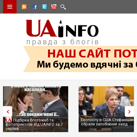
Експослу в США Стефанішині
Підбірка блогожаб та
обрали запобіжний захід
фотоприколів від UAINFO за 7
серпня