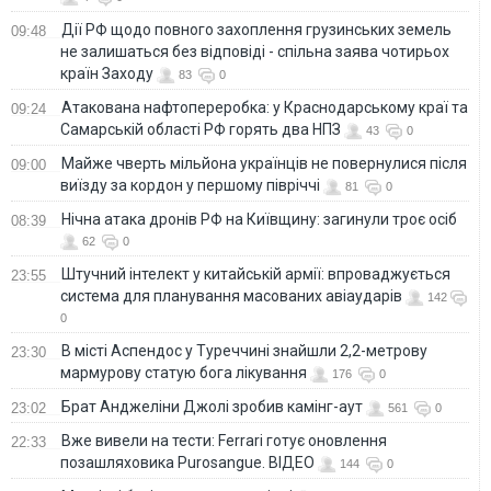
Дії РФ щодо повного захоплення грузинських земель
09:48
не залишаться без відповіді - спільна заява чотирьох
країн Заходу
83
0
Атакована нафтопереробка: у Краснодарському краї та
09:24
Самарській області РФ горять два НПЗ
43
0
Майже чверть мільйона українців не повернулися після
09:00
виїзду за кордон у першому півріччі
81
0
Нічна атака дронів РФ на Київщину: загинули троє осіб
08:39
62
0
Штучний інтелект у китайській армії: впроваджується
23:55
система для планування масованих авіаударів
142
0
В місті Аспендос у Туреччині знайшли 2,2-метрову
23:30
мармурову статую бога лікування
176
0
Брат Анджеліни Джолі зробив камінг-аут
23:02
561
0
Вже вивели на тести: Ferrari готує оновлення
22:33
позашляховика Purosangue. ВІДЕО
144
0