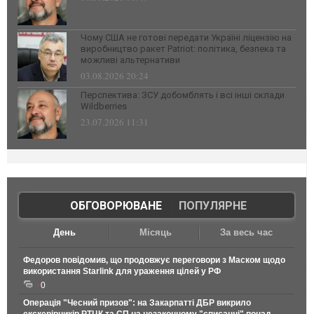
Чому США не готові передати Україні ліцензію на
виробництво ракет Patriot: політика, безпека та
можливі альтернативи
03.08.2026 20:24
Перспектива: ЗСУ добомблять і всі інші склади
Wildberries
23.07.2026 11:31
ОБГОВОРЮВАНЕ
|
ПОПУЛЯРНЕ
День
Місяць
За весь час
Федоров повідомив, що продовжує переговори з Маском щодо
використання Starlink для ураження цілей у РФ
0
Операція "Чесний призов": на Закарпатті ДБР викрило