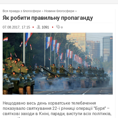
Вся правда з блогосфери
»
Новини блогосфери
»
Як робити правильну пропаганду
•
•
07.08.2017, 17:15
1091
0
Нещодавно весь день хорватське телебачення
показувало святкування 22-ї річниці операції "Буря" –
святкові заходи в Кніні, паради, виступи всіх політиків,