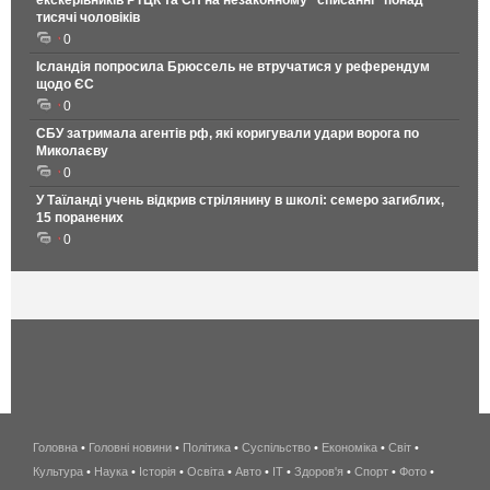
екскерівників РТЦК та СП на незаконному "списанні" понад
тисячі чоловіків
0
Ісландія попросила Брюссель не втручатися у референдум
щодо ЄС
0
СБУ затримала агентів рф, які коригували удари ворога по
Миколаєву
0
У Таїланді учень відкрив стрілянину в школі: семеро загиблих,
15 поранених
0
Головна
•
Головні новини
•
Політика
•
Суспільство
•
Економіка
беспроводной
•
Світ
•
Культура
•
Наука
•
Історія
•
Освіта
•
Авто
•
IT
•
Здоров'я
интернет
•
Спорт
•
Фото
•