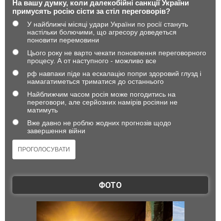
На вашу думку, коли далекобійні санкції України
примусять росію сісти за стіл переговорів?
У найближчі місяці удари України по росії стануть
настільки болючими, що агресору доведеться
поновити перемовини
Цього року не варто чекати поновлення переговорного
процесу. А от наступного - можливо все
рф навпаки піде на ескалацію попри здоровий глузд і
намагатиметься триматися до останнього
Найближчим часом росія може погодитись на
переговори, але серйозних намірів росіяни не
матимуть
Вже давно не роблю жодних прогнозів щодо
завершення війни
ФОТО