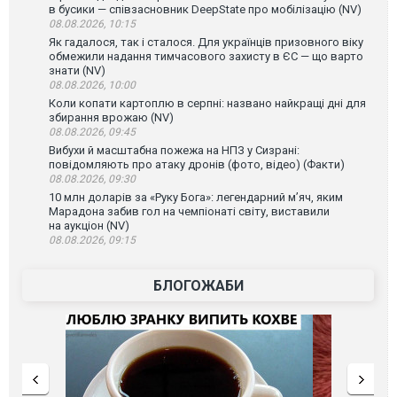
в бусики — співзасновник DeepState про мобілізацію (NV)
08.08.2026, 10:15
Як гадалося, так і сталося. Для українців призовного віку
обмежили надання тимчасового захисту в ЄС — що варто
знати (NV)
08.08.2026, 10:00
Коли копати картоплю в серпні: названо найкращі дні для
збирання врожаю (NV)
08.08.2026, 09:45
Вибухи й масштабна пожежа на НПЗ у Сизрані:
повідомляють про атаку дронів (фото, відео) (Факти)
08.08.2026, 09:30
10 млн доларів за «Руку Бога»: легендарний м’яч, яким
Марадона забив гол на чемпіонаті світу, виставили
на аукціон (NV)
08.08.2026, 09:15
БЛОГОЖАБИ