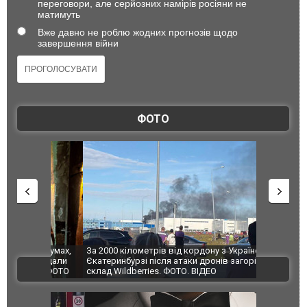
переговори, але серйозних намірів росіяни не
матимуть
Вже давно не роблю жодних прогнозів щодо
завершення війни
ФОТО
по Сумах,
За 2000 кілометрів від кордону з Україною: в
"Мої іграш
траждали
Єкатеринбурзі після атаки дронів загорівся
суперкарів
ВІДЕО
ині. ФОТО
склад Wildberries. ФОТО. ВІДЕО