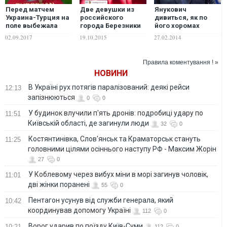
Перед матчем
Две девушки из
Янукович
Украина-Турция на
российского
дивиться, як по
поле выбежала
города Березники
його хоромах
девушка с голой
полностью
прогулюються
02.09.2017
19.10.2015
27.02.2014
грудью. ВИДЕО
разделись за
люди. Важко
"Айфон". ВИДЕО 18+
уявити, що у нього
в голові - блогер
Правила коментування ! »
НОВИНИ
В Україні рух потягів паралізований: деякі рейси
12:13
запізнюються
0
0
У будинок влучили п'ять дронів: подробиці удару по
11:51
Київській області, де загинули люди
32
0
Костянтинівка, Слов'янськ та Краматорськ стануть
11:25
головними цілями осіннього наступу РФ - Максим Жорін
27
0
У Коблевому через вибух міни в морі загинув чоловік,
11:01
дві жінки поранені
55
0
Пентагон усунув від служби генерала, який
10:42
координував допомогу Україні
112
0
Ворог ударив по поїзду Київ-Суми
10:21
112
0