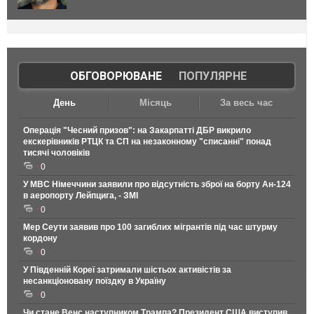
ОБГОВОРЮВАНЕ
|
ПОПУЛЯРНЕ
День
Місяць
За весь час
Операція "Чесний призов": на Закарпатті ДБР викрило
екскерівників РТЦК та СП на незаконному "списанні" понад
тисячі чоловіків
0
У МВС Німеччини заявили про відсутність зброї на борту Ан-124
в аеропорту Лейпцига, - ЗМІ
0
Мер Сеути заявив про 100 загиблих мігрантів під час штурму
кордону
0
У Південній Кореї затримали шістьох активістів за
несанкціоновану поїздку в Україну
0
Чи стане Венс наступником Трампа? Президент США виступив