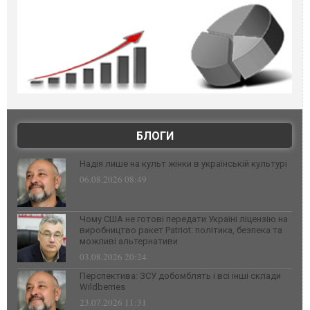
БЛОГИ
Надія лише на культ жінки в українській культурі
06.08.2026 08:49
Чому США не готові передати Україні ліцензію на
виробництво ракет Patriot: політика, безпека та
можливі альтернативи
03.08.2026 20:24
Перспектива: ЗСУ добомблять і всі інші склади
Wildberries
23.07.2026 11:31