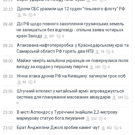
Дрони СБС уразили ще 12 суден "тіньового флоту" РФ
10:13
70
0
Дії РФ щодо повного захоплення грузинських земель
09:48
не залишаться без відповіді - спільна заява чотирьох
країн Заходу
597
0
Атакована нафтопереробка: у Краснодарському краї та
09:24
Самарській області РФ горять два НПЗ
76
0
Майже чверть мільйона українців не повернулися після
09:00
виїзду за кордон у першому півріччі
160
0
Нічна атака дронів РФ на Київщину: загинули троє осіб
08:39
92
0
Штучний інтелект у китайській армії: впроваджується
23:55
система для планування масованих авіаударів
184
0
В місті Аспендос у Туреччині знайшли 2,2-метрову
23:30
мармурову статую бога лікування
212
0
Брат Анджеліни Джолі зробив камінг-аут
23:02
652
0