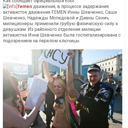
Как сообщает официальный блог
femen
движения, в процессе задержания
активисток движения FEMEN Инны Шевченко, Саши
Шевченко, Надежды Мопедовой и Дианы Сенич,
милиционеры применили грубую физическую силу к
девушкам. Из районного отделения милиции
активистка Инна Шевченко была госпитализирована с
подозрением на перелом ключицы.