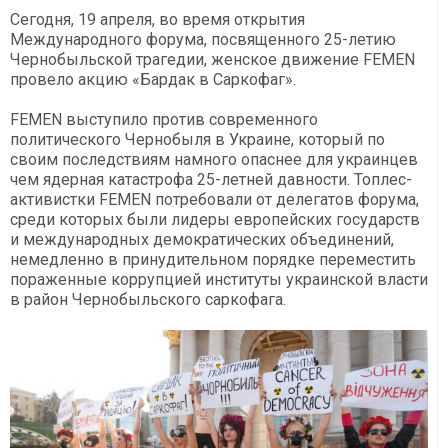
Сегодня, 19 апреля, во время открытия
Международного форума, посвященного 25-летию
Чернобыльской трагедии, женское движение FEMEN
провело акцию «Бардак в Саркофаг».
FEMEN выступило против современного
политического Чернобыля в Украине, который по
своим последствиям намного опаснее для украинцев
чем ядерная катастрофа 25-летней давности. Топлес-
активистки FEMEN потребовали от делегатов форума,
среди которых были лидеры европейских государств
и международных демократических объединений,
немедленно в принудительном порядке переместить
пораженные коррупцией институты украинской власти
в район Чернобыльского саркофага.