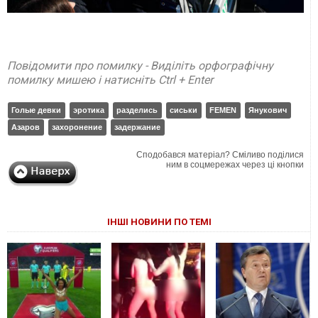
Повідомити про помилку - Виділіть орфографічну
помилку мишею і натисніть Ctrl + Enter
Голые девки
эротика
разделись
сиськи
FEMEN
Янукович
Азаров
захоронение
задержание
Сподобався матеріал? Сміливо поділися
ним в соцмережах через ці кнопки
ІНШІ НОВИНИ ПО ТЕМІ