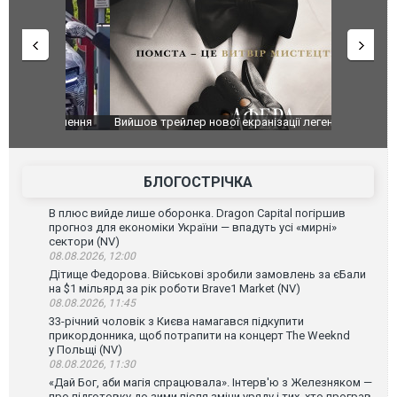
оновлення
Вийшов трейлер нової екранізації легендарного
Зеленський
фільму "Афера Томаса Крауна"
перемовин
БЛОГОСТРІЧКА
В плюс вийде лише оборонка. Dragon Capital погіршив
прогноз для економіки України — впадуть усі «мирні»
сектори (NV)
08.08.2026, 12:00
Дітище Федорова. Військові зробили замовлень за єБали
на $1 мільярд за рік роботи Brave1 Market (NV)
08.08.2026, 11:45
33-річний чоловік з Києва намагався підкупити
прикордонника, щоб потрапити на концерт The Weeknd
у Польщі (NV)
08.08.2026, 11:30
«Дай Бог, аби магія спрацювала». Інтерв'ю з Железняком —
про підготовку до зими після зміни уряду і тих, хто програв