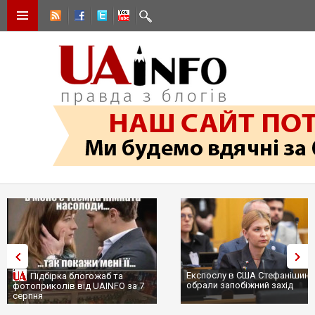
Експослу в США Стефанішиній
Трамп не передасть Україні
обрали запобіжний захід
сотні ракет до Patriot, бо у С
...