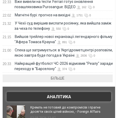
Вже вивели на тести: Ferrari готує оновлення
22:33
позашляховика Purosangue. ВІДЕО
162
0
Магнітні бурі: прогноз на вихідні
22:02
1751
0
У Чехії суд вирішив вислати росіянку, яка вийшла заміж
21:32
за чеха по телефону
550
0
Вийшов трейлер нової екранізації легендарного фільму
21:15
"Афера Томаса Крауна"
891
0
Спека ще затримується: в Укргідрометцентрі розповіли,
21:00
якою завтра буде погода в Україні
2836
0
Найкращий футболіст ЧС-2026 відмовив "Реалу" заради
20:33
переходу в "Барселону"
374
0
БІЛЬШЕ
АНАЛІТИКА
Кремль не готовий до компромісів і прагне
досягти своїх цілей війною, - Foreign Affairs
03.08.2026 13:02