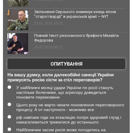
Звільнення Сирського знаменує кінець епохи
"старої гвардії" в українській армії — NYT
23.07.2026 10:32
Повний текст резонансного брифінга Михайла
Федорова
18.07.2026 09:27
ОПИТУВАННЯ
На вашу думку, коли далекобійні санкції України
примусять росію сісти за стіл переговорів?
У найближчі місяці удари України по росії стануть
настільки болючими, що агресору доведеться
поновити перемовини
Цього року не варто чекати поновлення переговорного
процесу. А от наступного - можливо все
рф навпаки піде на ескалацію попри здоровий глузд і
намагатиметься триматися до останнього
Найближчим часом росія може погодитись на