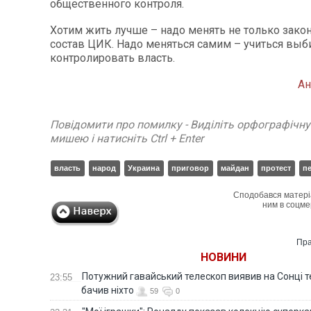
общественного контроля.
Хотим жить лучше – надо менять не только закон
состав ЦИК. Надо меняться самим – учиться выб
контролировать власть.
Ан
Повідомити про помилку - Виділіть орфографічн
мишею і натисніть Ctrl + Enter
власть
народ
Украина
приговор
майдан
протест
п
Сподобався матері
ним в соцме
Пра
НОВИНИ
Потужний гавайський телескоп виявив на Сонці те
23:55
бачив ніхто
59
0