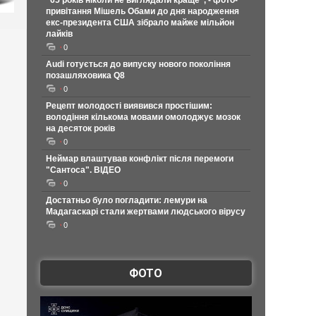
"65 років ніколи не виглядали краще", - фото-
привітання Мішель Обами до дня народження
екс-президента США зібрало майже мільйон
лайків
0
Audi готується до випуску нового покоління
позашляховика Q8
0
Рецепт молодості виявився простішим:
володіння кількома мовами омолоджує мозок
на десяток років
0
Неймар влаштував конфлікт після перемоги
"Сантоса". ВІДЕО
0
Достатньо було погладити: лемури на
Мадагаскарі стали жертвами людського вірусу
0
ФОТО