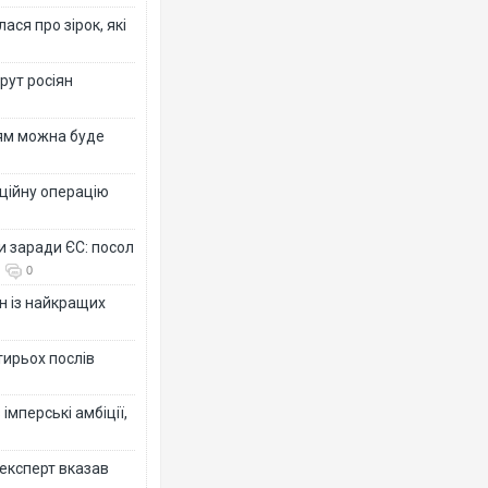
ся про зірок, які
рут росіян
рям можна буде
ційну операцію
и заради ЄС: посол
0
н із найкращих
тирьох послів
імперські амбіції,
 експерт вказав