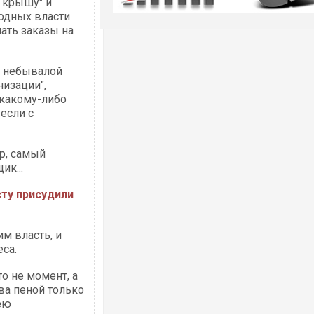
ю крышу" и
одных власти
ать заказы на
с небывалой
изации",
какому-либо
 если с
р, самый
к...
сту присудили
м власть, и
еса.
о не момент, а
ва пеной только
ею