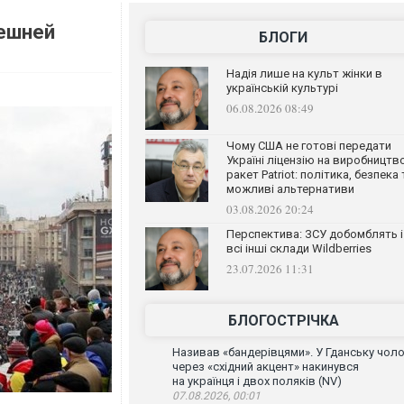
нешней
БЛОГИ
Надія лише на культ жінки в
українській культурі
06.08.2026 08:49
Чому США не готові передати
Україні ліцензію на виробництв
ракет Patriot: політика, безпека 
можливі альтернативи
03.08.2026 20:24
Перспектива: ЗСУ добомблять і
всі інші склади Wildberries
23.07.2026 11:31
БЛОГОСТРІЧКА
Називав «бандерівцями». У Гданську чоло
через «східний акцент» накинувся
на українця і двох поляків (NV)
07.08.2026, 00:01