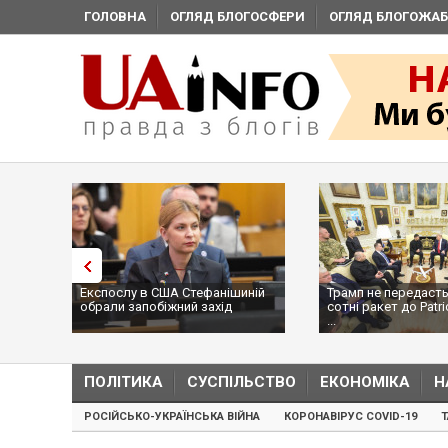
ГОЛОВНА
ОГЛЯД БЛОГОСФЕРИ
ОГЛЯД БЛОГОЖАБ
Експослу в США Стефанішиній
Трамп не передасть
обрали запобіжний захід
сотні ракет до Patri
...
ПОЛІТИКА
СУСПІЛЬСТВО
ЕКОНОМІКА
Н
РОСІЙСЬКО-УКРАЇНСЬКА ВІЙНА
КОРОНАВІРУС COVID-19