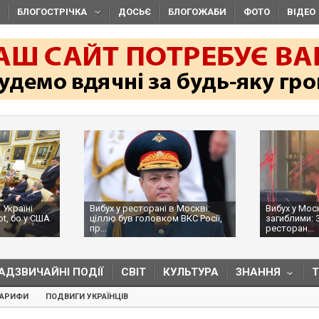
БЛОГОСТРІЧКА
ДОСЬЄ
БЛОГОЖАБИ
ФОТО
ВІДЕО
 Україні
Вибух у ресторані в Москві:
Вибух у Мос
ot, бо у США
ціллю був головком ВКС Росії,
загиблими: 
пр...
ресторан...
АДЗВИЧАЙНІ ПОДІЇ
СВІТ
КУЛЬТУРА
ЗНАННЯ
ТАРИФИ
ПОДВИГИ УКРАЇНЦІВ