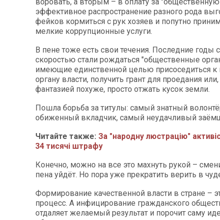
воровать, а вторым – в оплату за "общественну
эффективное распространение разного рода выг
фейков кормиться с рук хозяев и попутно приним
мелкие коррупционные услуги.
В пене тоже есть свои течения. Последние годы 
скоростью стали рождаться "общественные орган
имеющие единственной целью присоседиться к 
органу власти, получить грант для проедания или,
фантазией похуже, просто отжать кусок земли.
Пошла борьба за титулы: самый знатный волонтё
обиженный вкладчик, самый неудачливый заёмщи
Читайте также:
За "народну люстрацію" активі
34 тисячі штрафу
Конечно, можно на все это махнуть рукой – смени
пена уйдёт. Но пора уже прекратить верить в чуд
Формирование качественной власти в стране – эт
процесс. А инфицирование гражданского общест
отдаляет желаемый результат и порочит саму ид