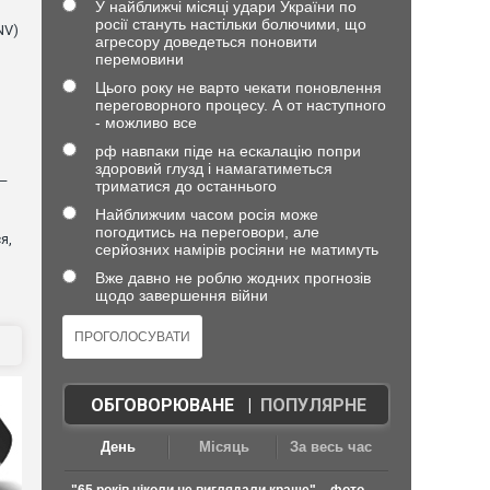
У найближчі місяці удари України по
росії стануть настільки болючими, що
NV)
агресору доведеться поновити
перемовини
Цього року не варто чекати поновлення
переговорного процесу. А от наступного
- можливо все
рф навпаки піде на ескалацію попри
здоровий глузд і намагатиметься
 —
триматися до останнього
Найближчим часом росія може
погодитись на переговори, але
я,
серйозних намірів росіяни не матимуть
Вже давно не роблю жодних прогнозів
щодо завершення війни
ОБГОВОРЮВАНЕ
|
ПОПУЛЯРНЕ
День
Місяць
За весь час