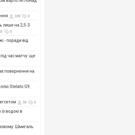
рів вартістю понад
ення
109
0
ь лише на 2,5-3
32
0
і - поради від
 під час матчу: ще
дає повернення на
ллю Stelato G9.
Гегсетом
56
0
 із водою в
-новому: Шмигаль