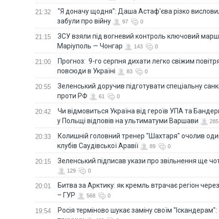
"Я доначу щодня": Даша Астаф'єва різко висловила
21:32
забули про війну
97
0
ЗСУ взяли під вогневий контроль ключовий марш
21:15
Маріуполь — Чонгар
143
0
Прогноз: 9-го серпня дихати легко свіжим повіт
21:00
повсюди в Україні
83
0
Зеленський доручив підготувати спеціальну санк
20:55
проти РФ
61
0
Чи відмовиться Україна від героїв УПА та Бандер
20:42
у Польщі відповів на ультиматуми Варшави
285
Колишній головний тренер "Шахтаря" очолив оди
20:33
клубів Саудівської Аравії
89
0
Зеленський підписав укази про звільнення ще чо
20:15
129
0
Битва за Арктику: як кремль втрачає регіон через 
20:01
– ГУР
568
0
Росія терміново шукає заміну своїм "Іскандерам":
19:54