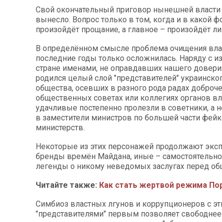
Свой окончательный приговор нынешней власти
вынесло. Вопрос только в том, когда и в какой 
произойдёт прощание, а главное – произойдёт л
В определённом смысле проблема очищения вла
последние годы только осложнилась. Наряду с 
стране именами, не оправдавших нашего довери
родился целый слой "представителей" украинско
общества, осевших в разного рода радах доброче
общественных советах или коллегиях органов вл
удачливые постепенно пролезли в советники, а 
в заместители министров по большей части фей
министерств.
Некоторые из этих персонажей продолжают эксп
бренды времён Майдана, иные – самостоятельн
легенды о никому неведомых заслугах перед об
Читайте также:
Как стать жертвой режима П
Симбиоз властных лгунов и коррупционеров с э
"представителями" первым позволяет свободнее