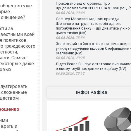
Приховано від сторонніх. Про
 общество уже
що домовлялися СРСР і США у 1990 році (
форме
06.08.2026, 23:48
и очищение?
Слешер Морозивник, нові пригоди
Щенячого патруля та історія одного
сти за
пограбування банку — що дивитись у кіно
цього тижня (NV)
известными всей
06.08.2026, 23:36
я политиков,
Зеленський та його оточення намагалися
го гражданского
уникнути вручення підозри Стефанішиній
стности,
Железняк (NV)
асти. Самые
06.08.2026, 23:24
некоторые даже
Лідер Реала Вінісіус остаточно визначивс
в якому клубі продовжить кар'єру (NV)
ковых
06.08.2026, 23:12
луатировать
о сложенные
ІНФОГРАФІКА
ществом.
орошенко
тими
 врать и