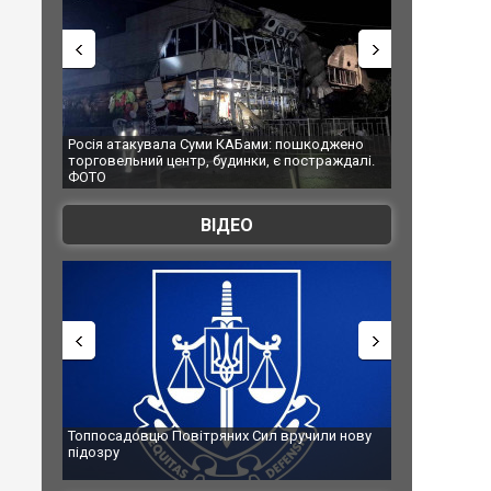
АБами: пошкоджено
Українські надзвичайники врятували козуленя
нки, є постраждалі.
під час ліквідації масштабної лісової пожежі у
Франції
ВІДЕО
х Сил вручили нову
Сили оборони уразили Ярославський НПЗ:
губернатор регіону заявив про наймасштабнішу
атаку. ВІДЕО