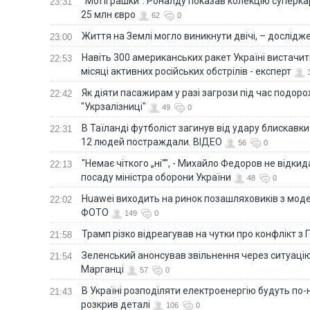
"Мої іграшки": Роналду показав колекцію суперка
23:31
25 млн євро
62
0
Життя на Землі могло виникнути двічі, – дослідж
23:00
Навіть 300 американських ракет Україні вистачит
22:53
місяці активних російських обстрілів - експерт
Як діяти пасажирам у разі загрози під час подорож
22:42
"Укрзалізниці"
49
0
В Таїланді футболіст загинув від удару блискавки
22:31
12 людей постраждали. ВІДЕО
56
0
"Немає чіткого „ні“", - Михайло Федоров не відки
22:13
посаду міністра оборони України
48
0
Huawei виходить на ринок позашляховиків з моде
22:02
ФОТО
149
0
Трамп різко відреагував на чутки про конфлікт з 
21:58
Зеленський анонсував звільнення через ситуацію
21:54
Марганці
57
0
В Україні розподіляти електроенергію будуть по
21:43
розкрив деталі
106
0