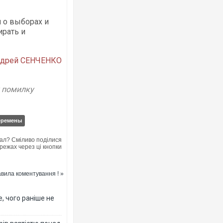
 о выборах и
ирать и
дрей СЕНЧЕНКО
Росія атакувала Суми К
торговельний центр, буди
ФОТО
у помилку
еремены
ал? Сміливо поділися
режах через ці кнопки
вила коментування ! »
, чого раніше не
Топпосадовцю Повітряни
підозру