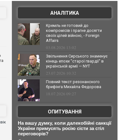
АНАЛІТИКА
Кремль не готовий до
компромісів і прагне досягти
своїх цілей війною, - Foreign
Affairs
03.08.2026 13:02
о
Звільнення Сирського знаменує
та
кінець епохи "старої гвардії" в
українській армії — NYT
23.07.2026 10:32
Повний текст резонансного
брифінга Михайла Федорова
18.07.2026 09:27
ОПИТУВАННЯ
вік
На вашу думку, коли далекобійні санкції
України примусять росію сісти за стіл
переговорів?