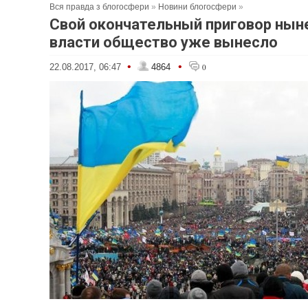
Вся правда з блогосфери
»
Новини блогосфери
»
Свой окончательный приговор ны
власти общество уже вынесло
•
•
22.08.2017, 06:47
4864
0