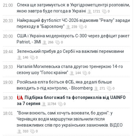
Спека ще затримується: в Укргідрометцентрі розповіли,
21:00
якою завтра буде погода в Україні
1721
0
Найкращий футболіст ЧС-2026 відмовив "Реалу" заради
20:33
переходу в "Барселону"
239
0
США і Україна модернізують С-300 через дефіцит ракет
20:00
Patriot, - ЗМІ
266
0
Зеленський прибув до Сербії на важливі перемовини
19:44
146
0
Наталія Могилевська стала другою тренеркою 14-го
19:33
сезону шоу "Голос країни"
144
0
Російська еліта боїться ФСБ, яка дедалі більше
19:00
виходить з-під контролю, - Bloomberg
271
0
Підбірка блогожаб та фотоприколів від UAINFO
18:30
за 7 серпня
11784
0
"Вони воюють, самі хочуть воювати, бо дурні": у
18:01
Чернівцях водія маршрутки звільнили після
зневажливих слів про українських захисників. ВІДЕО
310
0