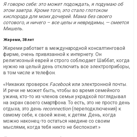
Я говорю себе: это может подождать, я подумаю об
этом завтра. Кроме того, это стало глотоком
кислорода для моих дочерей. Мама без своего
сотового, и ничего – все целы и невредимы, — смеется
Мишель.
Жереми, 38 лет
Жереми работает в международной консалтинговой
фирме, очень привязанной к интернету. Он
религиозный еврей и строго соблюдает Шаббат, когда
нужно на целый день отключить все электроприборы,
в том числе и телефон.
«Никаких проверок
Facebook
или электронной почты.
И речи не может быть, чтобы во время семейного
ужина, кто-то из членов семьи украдкой поглядывал
на экран своего смартфона. То есть, это не просто день
отдыха, это день
reconne
сt
ion
(переподключения) к
самому себе, к своей жене, к детям. День, когда
можно наконец-то остаться наедине со своим
мыслями, когда тебя никто не беспокоит.»