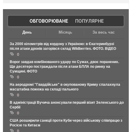
ОБГОВОРЮВАНЕ
|
ПОПУЛЯРНЕ
День
Місяць
За весь час
За 2000 кілометрів від кордону з Україною: в Єкатеринбурзі
після атаки дронів загорівся склад Wildberries. ФОТО. ВІДЕО
0
Ворог завдав комбінованого удару по Сумах, двоє поранених.
Ще десятеро постраждали після атаки БПЛА по ринку на
Сумщині. ФОТО
0
На аеродромі "Гвардійське" в окупованому Криму спалахнула
масштабна пожежа на складі пального
0
В адміністрації Вучича анонсували перший візит Зеленського до
Сербії
0
США розширили санкції проти Куби через військову співпрацю з
Росією та Китаєм
0