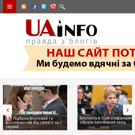
Експослу в США Стефанішиній
Трамп не передасть Україні
обрали запобіжний захід
сотні ракет до Patriot, бо у
...