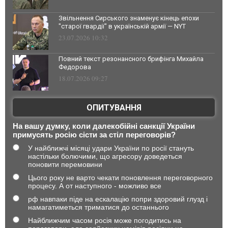
Звільнення Сирського знаменує кінець епохи
"старої гвардії" в українській армії — NYT
23.07.2026 10:32
Повний текст резонансного брифінга Михайла
Федорова
18.07.2026 09:27
ОПИТУВАННЯ
На вашу думку, коли далекобійні санкції України
примусять росію сісти за стіл переговорів?
У найближчі місяці удари України по росії стануть
настільки болючими, що агресору доведеться
поновити перемовини
Цього року не варто чекати поновлення переговорного
процесу. А от наступного - можливо все
рф навпаки піде на ескалацію попри здоровий глузд і
намагатиметься триматися до останнього
Найближчим часом росія може погодитись на