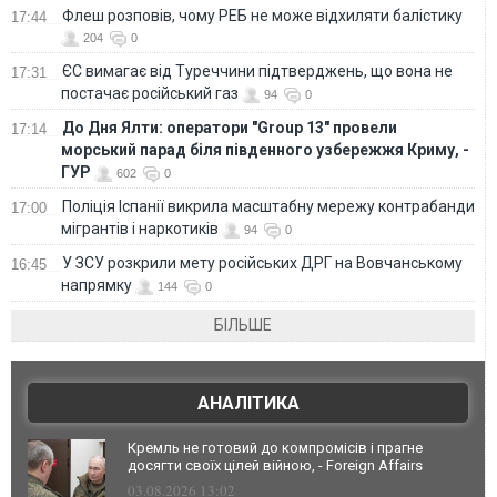
Флеш розповів, чому РЕБ не може відхиляти балістику
17:44
204
0
ЄС вимагає від Туреччини підтверджень, що вона не
17:31
постачає російський газ
94
0
До Дня Ялти: оператори "Group 13" провели
17:14
морський парад біля південного узбережжя Криму, -
ГУР
602
0
Поліція Іспанії викрила масштабну мережу контрабанди
17:00
мігрантів і наркотиків
94
0
У ЗСУ розкрили мету російських ДРГ на Вовчанському
16:45
напрямку
144
0
БІЛЬШЕ
АНАЛІТИКА
Кремль не готовий до компромісів і прагне
досягти своїх цілей війною, - Foreign Affairs
03.08.2026 13:02