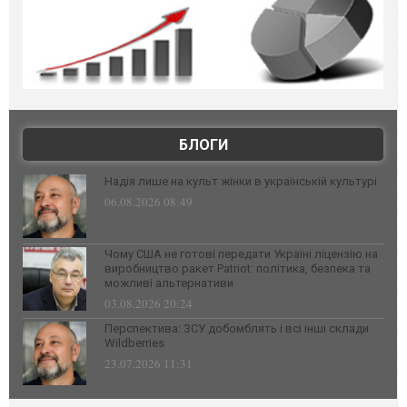
БЛОГИ
Надія лише на культ жінки в українській культурі
06.08.2026 08:49
Чому США не готові передати Україні ліцензію на
виробництво ракет Patriot: політика, безпека та
можливі альтернативи
03.08.2026 20:24
Перспектива: ЗСУ добомблять і всі інші склади
Wildberries
23.07.2026 11:31