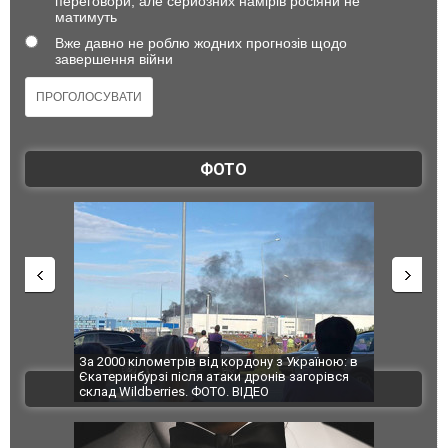
переговори, але серйозних намірів росіяни не
матимуть
Вже давно не роблю жодних прогнозів щодо
завершення війни
ФОТО
по Сумах,
За 2000 кілометрів від кордону з Україною: в
"Мої іграш
траждали
Єкатеринбурзі після атаки дронів загорівся
суперкарів
ВІДЕО
ині. ФОТО
склад Wildberries. ФОТО. ВІДЕО