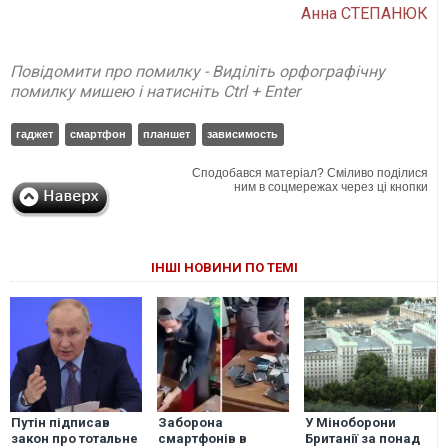
Анна СТЕПАНЮК
Повідомити про помилку - Виділіть орфографічну
помилку мишею і натисніть Ctrl + Enter
гаджет
смартфон
планшет
зависимость
Сподобався матеріал? Сміливо поділися
ним в соцмережах через ці кнопки
ІНШІ НОВИНИ ПО ТЕМІ
Путін підписав
Заборона
У Міноборони
закон про тотальне
смартфонів в
Британії за понад