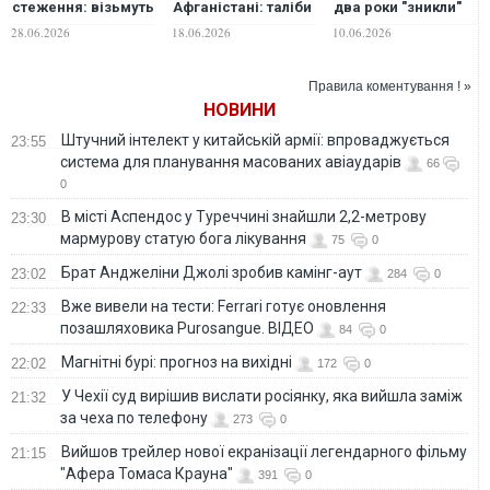
стеження: візьмуть
Афганістані: таліби
два роки "зникли"
на облік усі
почали показово
понад тисяча
28.06.2026
18.06.2026
10.06.2026
мобільні телефони
нищити гаджети
ноутбуків,
та планшети росіян
держслужбовців.
планшетів і
ВІДЕО
смартфонів
Правила коментування ! »
НОВИНИ
Штучний інтелект у китайській армії: впроваджується
23:55
система для планування масованих авіаударів
66
0
В місті Аспендос у Туреччині знайшли 2,2-метрову
23:30
мармурову статую бога лікування
75
0
Брат Анджеліни Джолі зробив камінг-аут
23:02
284
0
Вже вивели на тести: Ferrari готує оновлення
22:33
позашляховика Purosangue. ВІДЕО
84
0
Магнітні бурі: прогноз на вихідні
22:02
172
0
У Чехії суд вирішив вислати росіянку, яка вийшла заміж
21:32
за чеха по телефону
273
0
Вийшов трейлер нової екранізації легендарного фільму
21:15
"Афера Томаса Крауна"
391
0