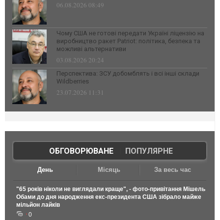
06.08.2026 08:49
Чому США не готові передати Україні ліцензію на
виробництво ракет Patriot: політика, безпека та
можливі альтернативи
03.08.2026 20:24
Перспектива: ЗСУ добомблять і всі інші склади
Wildberries
23.07.2026 11:31
ОБГОВОРЮВАНЕ
|
ПОПУЛЯРНЕ
День
Місяць
За весь час
"65 років ніколи не виглядали краще", - фото-привітання Мішель
Обами до дня народження екс-президента США зібрало майже
мільйон лайків
0