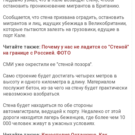
остановить проникновение мигрантов в Британию.
Сообщается, что стена призвана оградить, остановить
мигрантов и лиц, ищущих убежища в Великобритании,
которые пытаются залезть на грузовики, едущие в
порт Кале.
Читайте также:
Почему у нас не ладится со "Стеной"
на границе с Россией. ФОТО
СМИ уже окрестили ее "стеной позора".
Само строение будет достигать четырех метров в
высоту и одного километра в длину. Материалом
послужит бетон, из-за чего на стену будет практически
невозможно взобраться.
Стена будет находиться по обе стороны
автомагистрали, ведущей к порту. Недалеко от этой
дороги находится лагерь беженцев, где более чем 10
000 человек живут в ужасных условиях.
Читайте также:
Киностудия Останкино. Как