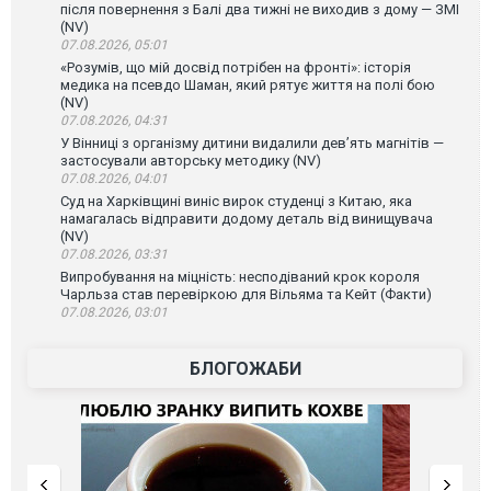
після повернення з Балі два тижні не виходив з дому — ЗМІ
(NV)
07.08.2026, 05:01
«Розумів, що мій досвід потрібен на фронті»: історія
медика на псевдо Шаман, який рятує життя на полі бою
(NV)
07.08.2026, 04:31
У Вінниці з організму дитини видалили дев’ять магнітів —
застосували авторську методику (NV)
07.08.2026, 04:01
Суд на Харківщині виніс вирок студенці з Китаю, яка
намагалась відправити додому деталь від винищувача
(NV)
07.08.2026, 03:31
Випробування на міцність: несподіваний крок короля
Чарльза став перевіркою для Вільяма та Кейт (Факти)
07.08.2026, 03:01
БЛОГОЖАБИ