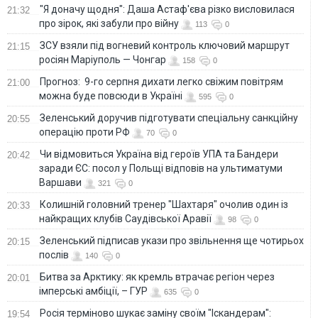
"Я доначу щодня": Даша Астаф'єва різко висловилася
21:32
про зірок, які забули про війну
113
0
ЗСУ взяли під вогневий контроль ключовий маршрут
21:15
росіян Маріуполь — Чонгар
158
0
Прогноз: 9-го серпня дихати легко свіжим повітрям
21:00
можна буде повсюди в Україні
595
0
Зеленський доручив підготувати спеціальну санкційну
20:55
операцію проти РФ
70
0
Чи відмовиться Україна від героїв УПА та Бандери
20:42
заради ЄС: посол у Польщі відповів на ультиматуми
Варшави
321
0
Колишній головний тренер "Шахтаря" очолив один із
20:33
найкращих клубів Саудівської Аравії
98
0
Зеленський підписав укази про звільнення ще чотирьох
20:15
послів
140
0
Битва за Арктику: як кремль втрачає регіон через
20:01
імперські амбіції, – ГУР
635
0
Росія терміново шукає заміну своїм "Іскандерам":
19:54