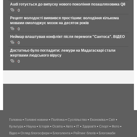
Audi готується до випуску нового покоління позашляховика Q8
0
Рецепт молодості виявився простішим: володіння кількома
мовами омолоджує мозок на десяток років
0
Неймар влаштував конфлікт після перемоги "Сантоса". ВІДЕО
0
Достатньо було погладити: лемури на Мадагаскарі стали
жертвами людського вірусу
0
Головна
•
Головні новини
•
Політика
•
Суспільство
•
Економіка
беспроводной
•
Світ
•
Культура
•
Наука
•
Історія
•
Освіта
•
Авто
•
IT
•
Здоров'я
интернет
•
Спорт
•
Фото
•
Відео
•
Огляд блогосфери
•
Блоголента
•
Рейтинг блогів
киев
•
Блогожаби