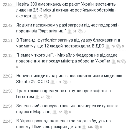
Навіть 300 американських ракет Україні вистачить
22:53
лише на 2,5-3 місяці активних російських обстрілів -
експерт
52
0
Як діяти пасажирам у разі загрози під час подорожі -
22:42
поради від "Укрзалізниці"
61
0
В Таїланді футболіст загинув від удару блискавки під
22:31
час матчу: ще 12 людей постраждали. ВІДЕО
79
0
"Немає чіткого „ні“", - Михайло Федоров не відкидає
22:13
повернення на посаду міністра оборони України
62
0
Huawei виходить на ринок позашляховиків з моделлю
22:02
Stelato G9. ФОТО
191
0
Трамп різко відреагував на чутки про конфлікт з
21:58
Гегсетом
73
0
Зеленський анонсував звільнення через ситуацію із
21:54
водою в Марганці
72
0
В Україні розподіляти електроенергію будуть по-
21:43
новому: Шмигаль розкрив деталі
146
0