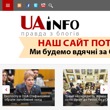
Експослу в США Стефанішиній
Трамп не передасть Україні
обрали запобіжний захід
сотні ракет до Patriot, бо у С
...