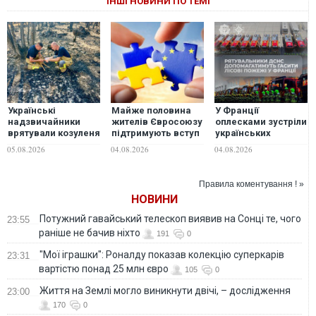
ІНШІ НОВИНИ ПО ТЕМІ
Українські
Майже половина
У Франції
надзвичайники
жителів Євросоюзу
оплесками зустріли
врятували козуленя
підтримують вступ
українських
під час ліквідації
України до блоку,
рятувальників
05.08.2026
04.08.2026
04.08.2026
масштабної лісової
але у Польщі та
пожежі у Франції
Франції зростає
кількість
Правила коментування ! »
противників
НОВИНИ
Потужний гавайський телескоп виявив на Сонці те, чого
23:55
раніше не бачив ніхто
191
0
"Мої іграшки": Роналду показав колекцію суперкарів
23:31
вартістю понад 25 млн євро
105
0
Життя на Землі могло виникнути двічі, – дослідження
23:00
170
0