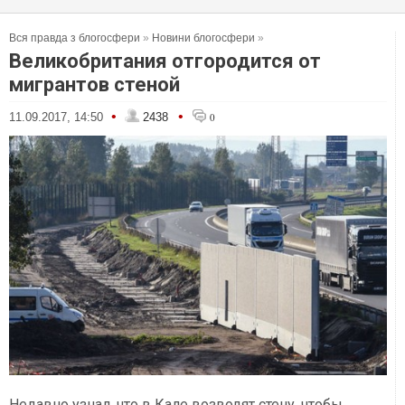
Вся правда з блогосфери
»
Новини блогосфери
»
Великобритания отгородится от
мигрантов стеной
•
•
11.09.2017, 14:50
2438
0
Недавно узнал, что в Кале возводят стену, чтобы