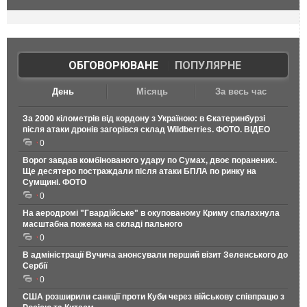
ОБГОВОРЮВАНЕ
|
ПОПУЛЯРНЕ
День
Місяць
За весь час
За 2000 кілометрів від кордону з Україною: в Єкатеринбурзі
після атаки дронів загорівся склад Wildberries. ФОТО. ВІДЕО
0
Ворог завдав комбінованого удару по Сумах, двоє поранених.
Ще десятеро постраждали після атаки БПЛА по ринку на
Сумщині. ФОТО
0
На аеродромі "Гвардійське" в окупованому Криму спалахнула
масштабна пожежа на складі пального
0
В адміністрації Вучича анонсували перший візит Зеленського до
Сербії
0
США розширили санкції проти Куби через військову співпрацю з