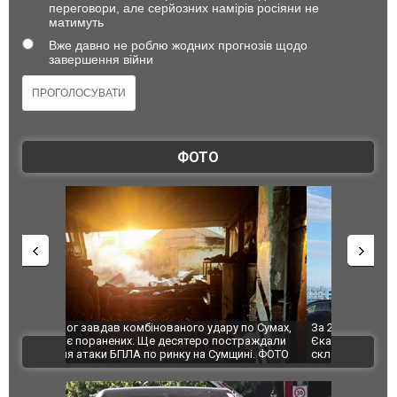
переговори, але серйозних намірів росіяни не
матимуть
Вже давно не роблю жодних прогнозів щодо
завершення війни
ФОТО
по Сумах,
За 2000 кілометрів від кордону з Україною: в
"Мої іграш
траждали
Єкатеринбурзі після атаки дронів загорівся
суперкарів
ВІДЕО
ині. ФОТО
склад Wildberries. ФОТО. ВІДЕО