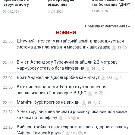
втручатися у
відхилила
топбойовика "ДНР"
референдум щодо
пропозицію
13.06.2026
07.08.2026
14.06.2026
ЄС
обмежити
чисельність
населення
Правила коментування ! »
НОВИНИ
Штучний інтелект у китайській армії: впроваджується
23:55
система для планування масованих авіаударів
19
0
В місті Аспендос у Туреччині знайшли 2,2-метрову
23:30
мармурову статую бога лікування
34
0
Брат Анджеліни Джолі зробив камінг-аут
23:02
138
0
Вже вивели на тести: Ferrari готує оновлення
22:33
позашляховика Purosangue. ВІДЕО
58
0
Магнітні бурі: прогноз на вихідні
22:02
96
0
У Чехії суд вирішив вислати росіянку, яка вийшла заміж
21:32
за чеха по телефону
176
0
Вийшов трейлер нової екранізації легендарного фільму
21:15
"Афера Томаса Крауна"
128
0