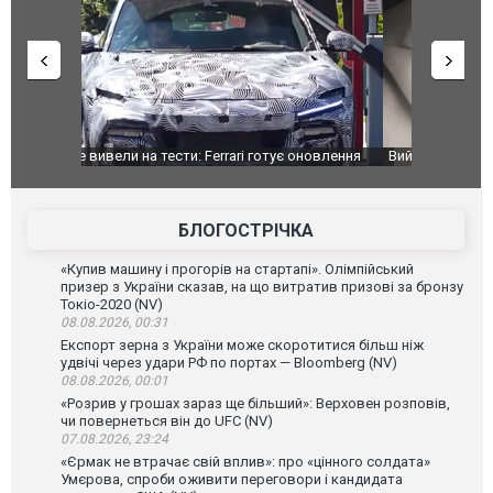
оновлення
Вийшов трейлер нової екранізації легендарного
Зеленський
фільму "Афера Томаса Крауна"
перемовин
БЛОГОСТРІЧКА
«Купив машину і прогорів на стартапі». Олімпійський
призер з України сказав, на що витратив призові за бронзу
Токіо-2020 (NV)
08.08.2026, 00:31
Експорт зерна з України може скоротитися більш ніж
удвічі через удари РФ по портах — Bloomberg (NV)
08.08.2026, 00:01
«Розрив у грошах зараз ще більший»: Верховен розповів,
чи повернеться він до UFC (NV)
07.08.2026, 23:24
«Єрмак не втрачає свій вплив»: про «цінного солдата»
Умєрова, спроби оживити переговори і кандидата