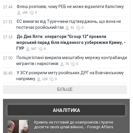
Флеш розповів, чому РЕБ не може відхиляти балістику
17:44
185
0
ЄС вимагає від Туреччини підтверджень, що вона не
17:31
постачає російський газ
91
0
До Дня Ялти: оператори "Group 13" провели
17:14
морський парад біля південного узбережжя Криму, -
ГУР
567
0
Поліція Іспанії викрила масштабну мережу контрабанди
17:00
мігрантів і наркотиків
76
0
У ЗСУ розкрили мету російських ДРГ на Вовчанському
16:45
напрямку
128
0
БІЛЬШЕ
АНАЛІТИКА
Кремль не готовий до компромісів і прагне
досягти своїх цілей війною, - Foreign Affairs