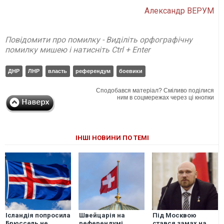
Александр ВЕРУМ
Повідомити про помилку - Виділіть орфографічну
помилку мишею і натисніть Ctrl + Enter
ДНР
ЛНР
власть
референдум
боевики
Сподобався матеріал? Сміливо поділися
ним в соцмережах через ці кнопки
ІНШІ НОВИНИ ПО ТЕМІ
Ісландія попросила
Швейцарія на
Під Москвою
Брюссель не
референдумі
стався замах на