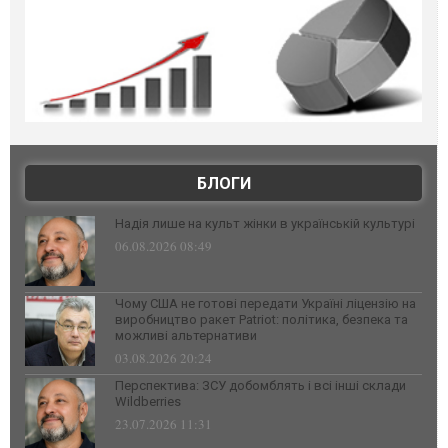
БЛОГИ
Надія лише на культ жінки в українській культурі
06.08.2026 08:49
Чому США не готові передати Україні ліцензію на
виробництво ракет Patriot: політика, безпека та
можливі альтернативи
03.08.2026 20:24
Перспектива: ЗСУ добомблять і всі інші склади
Wildberries
23.07.2026 11:31