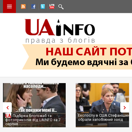
Експослу в США Стефанішині
Підбірка блогожаб та
обрали запобіжний захід
фотоприколів від UAINFO за 7
серпня