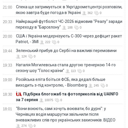
Спека ще затримується: в Укргідрометцентрі розповіли,
21:00
якою завтра буде погода в Україні
362
0
Найкращий футболіст ЧС-2026 відмовив "Реалу" заради
20:33
переходу в "Барселону"
188
0
США і Україна модернізують С-300 через дефіцит ракет
20:00
Patriot, - ЗМІ
222
0
Зеленський прибув до Сербії на важливі перемовини
19:44
124
0
Наталія Могилевська стала другою тренеркою 14-го
19:33
сезону шоу "Голос країни"
113
0
Російська еліта боїться ФСБ, яка дедалі більше
19:00
виходить з-під контролю, - Bloomberg
245
0
Підбірка блогожаб та фотоприколів від UAINFO
18:30
за 7 серпня
10075
0
"Вони воюють, самі хочуть воювати, бо дурні": у
18:01
Чернівцях водія маршрутки звільнили після
зневажливих слів про українських захисників. ВІДЕО
274
0