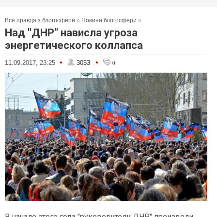
Вся правда з блогосфери
»
Новини блогосфери
»
Над "ДНР" нависла угроза
энергетического коллапса
•
•
11.09.2017, 23:25
3053
0
В начале этого года "руководители ДНР" произвели