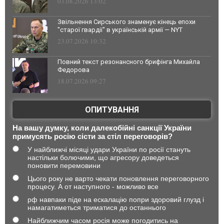
03.08.2026 13:02
Звільнення Сирського знаменує кінець епохи
"старої гвардії" в українській армії — NYT
23.07.2026 10:32
Повний текст резонансного брифінга Михайла
Федорова
18.07.2026 09:27
ОПИТУВАННЯ
На вашу думку, коли далекобійні санкції України
примусять росію сісти за стіл переговорів?
У найближчі місяці удари України по росії стануть
настільки болючими, що агресору доведеться
поновити перемовини
Цього року не варто чекати поновлення переговорного
процесу. А от наступного - можливо все
рф навпаки піде на ескалацію попри здоровий глузд і
намагатиметься триматися до останнього
Найближчим часом росія може погодитись на