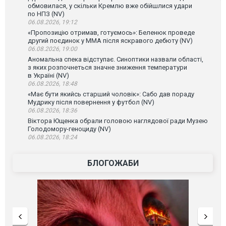
обмовилася, у скільки Кремлю вже обійшлися удари
по НПЗ (NV)
06.08.2026, 19:12
«Пропозицію отримав, готуємось»: Беленюк проведе
другий поєдинок у ММА після яскравого дебюту (NV)
06.08.2026, 19:00
Аномальна спека відступає. Синоптики назвали області,
з яких розпочнеться значне зниження температури
в Україні (NV)
06.08.2026, 18:48
«Має бути якийсь старший чоловік»: Сабо дав пораду
Мудрику після повернення у футбол (NV)
06.08.2026, 18:36
Віктора Ющенка обрали головою наглядової ради Музею
Голодомору-геноциду (NV)
06.08.2026, 18:24
БЛОГОЖАБИ