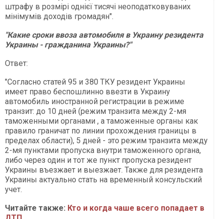
штрафу в розмірі однієї тисячі неоподатковуваних
мінімумів доходів громадян".
"Какие сроки ввоза автомобиля в Украину резидента
Украины - гражданина Украины?"
Ответ:
"Согласно статей 95 и 380 ТКУ резидент Украины
имеет право беспошлинно ввезти в Украину
автомобиль иностранной регистрации в режиме
транзит: до 10 дней (режим транзита между 2-мя
таможенными органами , а таможенные органы как
правило граничат по линии прохождения границы в
пределах области), 5 дней - это режим транзита между
2-мя пунктами пропуска внутри таможенного органа,
либо через один и тот же пункт пропуска резидент
Украины въезжает и выезжает. Также для резидента
Украины актуально стать на временный консульский
учет.
Читайте также:
Кто и когда чаше всего попадает в
ДТП