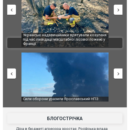
шкоджено
Українські надзвичайники врятували козуленя
СБУ за спр
траждалі.
під час ліквідації масштабної лісової пожежі у
Болгарії з
ВІДЕО
Франції
ФОТО
чили нову
Сили оборони уразили Ярославський НПЗ:
Неймар вла
губернатор регіону заявив про наймасштабнішу
"Сантоса".
атаку. ВІДЕО
БЛОГОСТРІЧКА
Діра в бюджеті агресора зростає. Російська влада