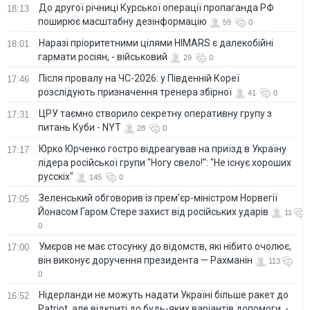
До другої річниці Курської операції пропаганда РФ
18:13
поширює масштабну дезінформацію
59
0
Наразі пріоритетними цілями HIMARS є далекобійні
18:01
гармати росіян, - військовий
29
0
Після провалу на ЧС-2026: у Південній Кореї
17:46
розслідують призначення тренера збірної
41
0
ЦРУ таємно створило секретну оперативну групу з
17:31
питань Куби - NYT
28
0
Юрко Юрченко гостро відреагував на приїзд в Україну
17:17
лідера російської групи "Ногу свело!": "Не існує хороших
русскіх"
145
0
Зеленський обговорив із прем’єр-міністром Норвегії
17:05
Йонасом Гаром Стере захист від російських ударів
11
0
Умєров не має стосунку до відомств, які нібито очолює,
17:00
він виконує доручення президента — Рахманін
113
0
Нідерланди не можуть надати Україні більше ракет до
16:52
Patriot, але відкриті до будь-яких варіантів допомоги, -