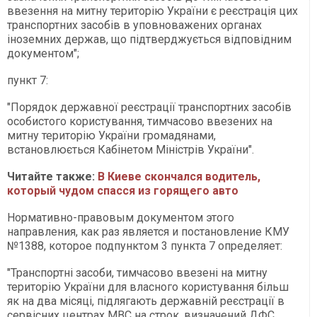
ввезення на митну територію України є реєстрація цих
транспортних засобів в уповноважених органах
іноземних держав, що підтверджується відповідним
документом";
пункт 7:
"Порядок державної реєстрації транспортних засобів
особистого користування, тимчасово ввезених на
митну територію України громадянами,
встановлюється Кабінетом Міністрів України".
Читайте также:
В Киеве скончался водитель,
который чудом спасся из горящего авто
Нормативно-правовым документом этого
направления, как раз является и постановление КМУ
№1388, которое подпунктом 3 пункта 7 определяет:
"Транспортні засоби, тимчасово ввезені на митну
територію України для власного користування більш
як на два місяці, підлягають державній реєстрації в
сервісних центрах МВС на строк, визначений ДФС.