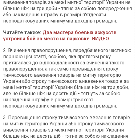
вивезення товарів за межі митної території України не
більше ніж на три доби - тягне за собою попередження
або накладення штрафу в розмірі п'ятдесяти
неоподатковуваних мінімумів доходів громадян.
Читайте также:
Два мастера боевых искусств
устроили бой за место на парковке. ВИДЕО
2. Вчинення правопорушення, передбаченого частиною
першою цієї статті, особою, яка протягом року
притягалася до відповідальності за вчинення такого
правопорушення, а так само перевищення строку
тимчасового ввезення товарів на митну територію
України або строку тимчасового вивезення товарів за
межі митної території України більше ніж на три доби,
але не більше ніж на десять діб - тягнуть за собою
накладення штрафу в розмірі трьохсот
неоподатковуваних мінімумів доходів громадян.
3. Перевищення строку тимчасового ввезення товарів
на митну територію України або строку тимчасового
вивезення товарів за межі митної території України
більше ніж на десять діб - тягне за собою накладення