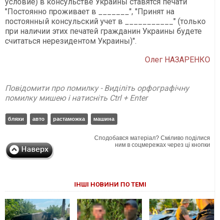
условие) в консульстве Украины ставятся печати
"Постоянно проживает в _______", "Принят на
постоянный консульский учет в ___________" (только
при наличии этих печатей гражданин Украины будете
считаться нерезидентом Украины)".
Олег НАЗАРЕНКО
Повідомити про помилку - Виділіть орфографічну
помилку мишею і натисніть Ctrl + Enter
бляхи
авто
растаможка
машина
Сподобався матеріал? Сміливо поділися
ним в соцмережах через ці кнопки
ІНШІ НОВИНИ ПО ТЕМІ