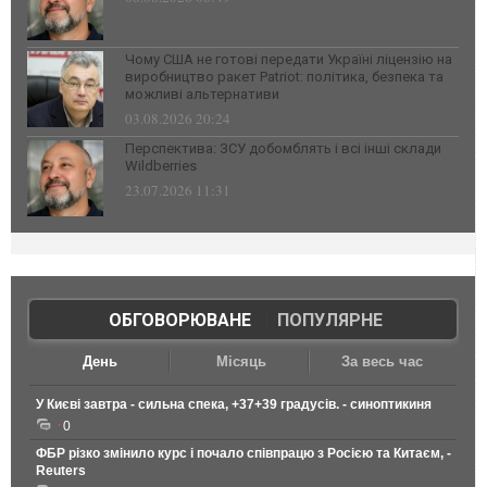
Чому США не готові передати Україні ліцензію на
виробництво ракет Patriot: політика, безпека та
можливі альтернативи
03.08.2026 20:24
Перспектива: ЗСУ добомблять і всі інші склади
Wildberries
23.07.2026 11:31
ОБГОВОРЮВАНЕ
|
ПОПУЛЯРНЕ
День
Місяць
За весь час
У Києві завтра - сильна спека, +37+39 градусів. - синоптикиня
0
ФБР різко змінило курс і почало співпрацю з Росією та Китаєм, -
Reuters