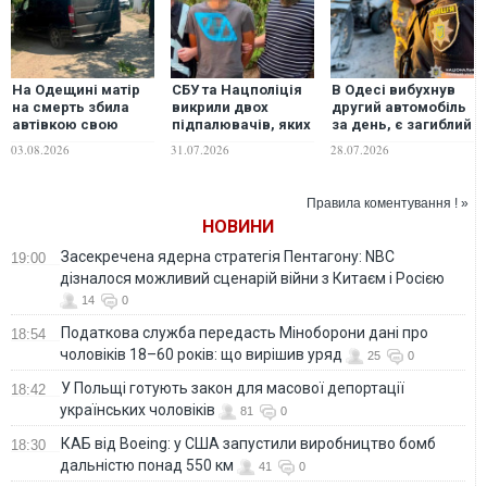
На Одещині матір
СБУ та Нацполіція
В Одесі вибухнув
на смерть збила
викрили двох
другий автомобіль
автівкою свою
підпалювачів, яких
за день, є загиблий
однорічну дитину
рашисти
і поранена
03.08.2026
31.07.2026
28.07.2026
завербували через
онлайн-
знайомства
Правила коментування ! »
НОВИНИ
Засекречена ядерна стратегія Пентагону: NBC
19:00
дізналося можливий сценарій війни з Китаєм і Росією
14
0
Податкова служба передасть Міноборони дані про
18:54
чоловіків 18–60 років: що вирішив уряд
25
0
У Польщі готують закон для масової депортації
18:42
українських чоловіків
81
0
КАБ від Boeing: у США запустили виробництво бомб
18:30
дальністю понад 550 км
41
0