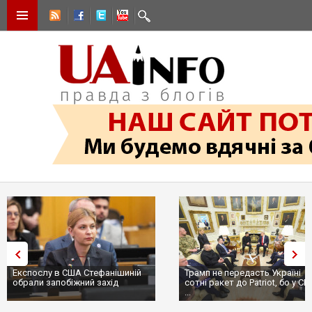
Трамп не передасть Україні
Вибух у ресторані в Москві:
сотні ракет до Patriot, бо у США
ціллю був головком ВКС Росії
...
пр...