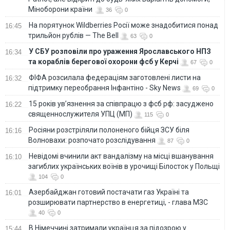
Міноборони країни
36
0
На порятунок Wildberries Росії може знадобитися понад
16:45
трильйон рублів — The Bell
63
0
У СБУ розповіли про ураження Ярославського НПЗ
16:34
та кораблів берегової охорони фсб у Керчі
67
0
ФІФА розсилала федераціям заготовлені листи на
16:32
підтримку переобрання Інфантіно - Sky News
69
0
15 років ув’язнення за співпрацю з фсб рф: засуджено
16:22
священнослужителя УПЦ (МП)
115
0
Росіяни розстріляли полоненого бійця ЗСУ біля
16:16
Волновахи: розпочато розслідування
87
0
Невідомі вчинили акт вандалізму на місці вшанування
16:10
загиблих українських воїнів в урочищі Білосток у Польщі
104
0
Азербайджан готовий постачати газ Україні та
16:01
розширювати партнерство в енергетиці, - глава МЗС
40
0
В Німеччині затримали українця за підозрою у
15:44