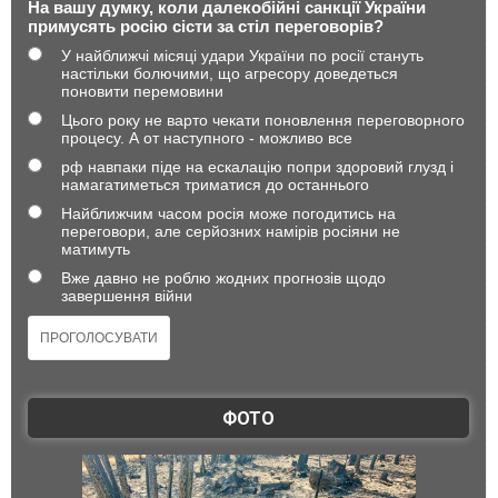
На вашу думку, коли далекобійні санкції України
примусять росію сісти за стіл переговорів?
У найближчі місяці удари України по росії стануть
настільки болючими, що агресору доведеться
поновити перемовини
Цього року не варто чекати поновлення переговорного
процесу. А от наступного - можливо все
рф навпаки піде на ескалацію попри здоровий глузд і
намагатиметься триматися до останнього
Найближчим часом росія може погодитись на
переговори, але серйозних намірів росіяни не
матимуть
Вже давно не роблю жодних прогнозів щодо
завершення війни
ФОТО