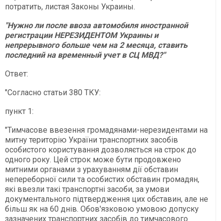
потратить, листая Законы Украины.
"Нужно ли после ввоза автомобиля иностранной
регистрации НЕРЕЗИДЕНТОМ Украины и
непрерывного больше чем на 2 месяца, ставить
последний на временный учет в СЦ МВД?"
Ответ:
"Согласно статьи 380 ТКУ:
пункт 1:
"Тимчасове ввезення громадянами-нерезидентами на
митну територію України транспортних засобів
особистого користування дозволяється на строк до
одного року. Цей строк може бути продовжено
митними органами з урахуванням дії обставин
непереборної сили та особистих обставин громадян,
які ввезли такі транспортні засоби, за умови
документального підтвердження цих обставин, але не
більш як на 60 днів. Обов'язковою умовою допуску
зазначених транспортних засобів до тимчасового