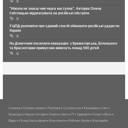
0
"Ніколи не знаєш чия черга наступна". Акторка Олена
Світлицька відреагувала на російські обстріли
0
У ЦПД розповіли про єдиний спосіб обмежити російські удари по
Україні
0
На Донеччині посилили евакуацію: з Краматорська, Біленького
та Красноторки примусово вивезуть понад 500 дітей
0
Головна
•
Головні новини
•
Політика
•
Суспільство
•
Економіка
беспроводной
•
Світ
•
Культура
•
Наука
•
Історія
•
Освіта
•
Авто
•
IT
•
Здоров'я
интернет
•
Спорт
•
Фото
•
Відео
•
Огляд блогосфери
•
Блоголента
•
Рейтинг блогів
киев
•
Блогожаби
и