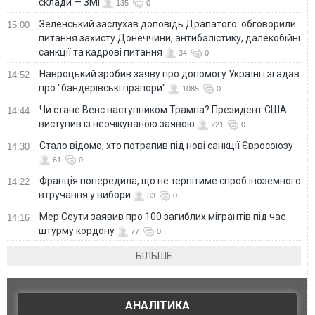
склади — ЗМІ
135
0
Зеленський заслухав доповідь Драпатого: обговорили
15:00
питання захисту Донеччини, антибалістику, далекобійні
санкції та кадрові питання
34
0
Навроцький зробив заяву про допомогу Україні і згадав
14:52
про "бандерівські прапори"
1085
0
Чи стане Венс наступником Трампа? Президент США
14:44
виступив із неочікуваною заявою
221
0
Стало відомо, хто потрапив під нові санкції Євросоюзу
14:30
61
0
Франція попередила, що не терпітиме спроб іноземного
14:22
втручання у вибори
33
0
Мер Сеути заявив про 100 загиблих мігрантів під час
14:16
штурму кордону
77
0
БІЛЬШЕ
АНАЛІТИКА