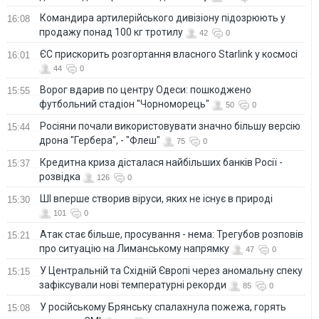
Командира артилерійського дивізіону підозрюють у
16:08
продажу понад 100 кг тротилу
42
0
ЄС прискорить розгортання власного Starlink у космосі
16:01
44
0
Ворог вдарив по центру Одеси: пошкоджено
15:55
футбольний стадіон "Чорноморець"
50
0
Росіяни почали використовувати значно більшу версію
15:44
дрона "Гербера", - "Флеш"
75
0
Кредитна криза дісталася найбільших банків Росії -
15:37
розвідка
126
0
ШІ вперше створив віруси, яких не існує в природі
15:30
101
0
Атак стає більше, просування - нема: Трегубов розповів
15:21
про ситуацію на Лиманському напрямку
47
0
У Центральній та Східній Європі через аномальну спеку
15:15
зафіксували нові температурні рекорди
85
0
У російському Брянську спалахнула пожежа, горять
15:08