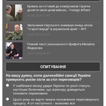
Кремль не готовий до компромісів і прагне
досягти своїх цілей війною, - Foreign Affairs
03.08.2026 13:02
Звільнення Сирського знаменує кінець епохи
"старої гвардії" в українській армії — NYT
23.07.2026 10:32
Повний текст резонансного брифінга Михайла
Федорова
18.07.2026 09:27
ОПИТУВАННЯ
На вашу думку, коли далекобійні санкції України
примусять росію сісти за стіл переговорів?
У найближчі місяці удари України по росії стануть
настільки болючими, що агресору доведеться
поновити перемовини
Цього року не варто чекати поновлення переговорного
процесу. А от наступного - можливо все