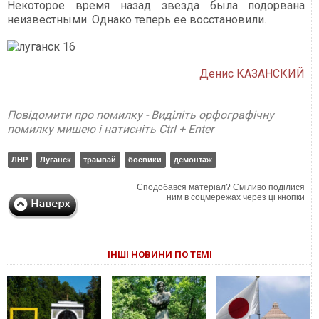
Некоторое время назад звезда была подорвана
неизвестными. Однако теперь ее восстановили.
Денис КАЗАНСКИЙ
Повідомити про помилку - Виділіть орфографічну
помилку мишею і натисніть Ctrl + Enter
ЛНР
Луганск
трамвай
боевики
демонтаж
Сподобався матеріал? Сміливо поділися
ним в соцмережах через ці кнопки
ІНШІ НОВИНИ ПО ТЕМІ