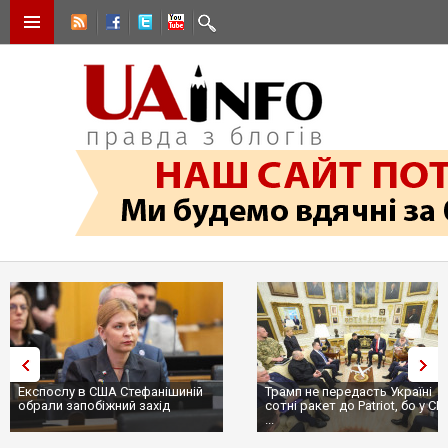
Трамп не передасть Україні
Вибух у ресторані в Москві:
сотні ракет до Patriot, бо у США
ціллю був головком ВКС Росії
...
пр...