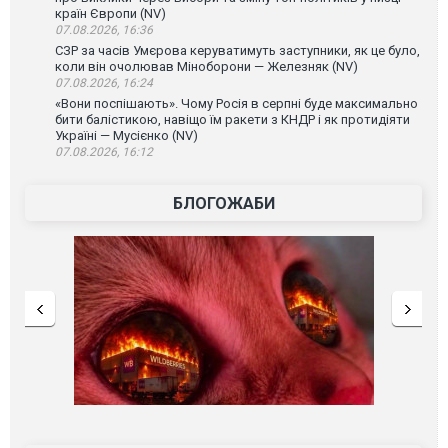
країн Європи (NV)
07.08.2026, 16:36
СЗР за часів Умєрова керуватимуть заступники, як це було,
коли він очолював Міноборони — Железняк (NV)
07.08.2026, 16:24
«Вони поспішають». Чому Росія в серпні буде максимально
бити балістикою, навіщо їм ракети з КНДР і як протидіяти
Україні — Мусієнко (NV)
07.08.2026, 16:12
БЛОГОЖАБИ