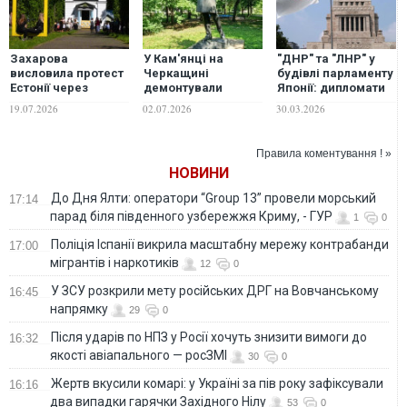
Захарова
У Кам'янці на
"ДНР" та "ЛНР" у
висловила протест
Черкащині
будівлі парламенту
Естонії через
демонтували
Японії: дипломати
демонтаж
пам'ятник Пушкіну
України
19.07.2026
02.07.2026
30.03.2026
радянської
відреагували на
пам'ятки
провокацію
Правила коментування ! »
НОВИНИ
До Дня Ялти: оператори “Group 13” провели морський
17:14
парад біля південного узбережжя Криму, - ГУР
1
0
Поліція Іспанії викрила масштабну мережу контрабанди
17:00
мігрантів і наркотиків
12
0
У ЗСУ розкрили мету російських ДРГ на Вовчанському
16:45
напрямку
29
0
Після ударів по НПЗ у Росії хочуть знизити вимоги до
16:32
якості авіапального — росЗМІ
30
0
Жертв вкусили комарі: у Україні за пів року зафіксували
16:16
два випадки гарячки Західного Нілу
53
0