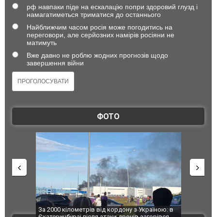
рф навпаки піде на ескалацію попри здоровий глузд і
намагатиметься триматися до останнього
Найближчим часом росія може погодитись на
переговори, але серйозних намірів росіяни не
матимуть
Вже давно не роблю жодних прогнозів щодо
завершення війни
ФОТО
по Сумах,
За 2000 кілометрів від кордону з Україною: в
"Мої іграш
траждали
Єкатеринбурзі після атаки дронів загорівся
суперкарів