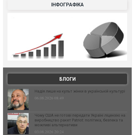
ІНФОГРАФІКА
БЛОГИ
Надія лише на культ жінки в українській культурі
06.08.2026 08:49
Чому США не готові передати Україні ліцензію на
виробництво ракет Patriot: політика, безпека та
можливі альтернативи
03.08.2026 20:24