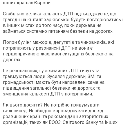
інших країнах Європи.
Стабільно велика кількість ДТП підтверджує те, що
трагедії на кшталт харківської будуть повторюватись і
в інших містах до того часу, поки держава не
займеться системно питанням безпеки на дорогах.
Попри булінг мажорів, депутатів та чиновників, які
потрапляють у резонансні ДТП не вони є
першопричиною жахливої ситуації із безпекою на
дорогах.
І в резонансних, і у звичайних ДТП гинуть та
травмуються люди. Зусилля держави, ЗМІ та
громадськості мають бути направлені саме на
підвищення загальної безпеки на дорогах та
зменшення кількості ДТП з потерпілими.
Як цього досягти? Не потрібно придумувати
велосипед. Необхідно впроваджувати досвід
розвинених країн та рекомендації авторитетних
організацій, таких як ВООЗ, Світового банку та інших.