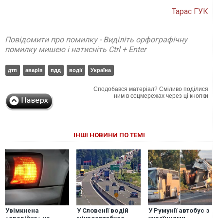
Тарас ГУК
Повідомити про помилку - Виділіть орфографічну
помилку мишею і натисніть Ctrl + Enter
дтп
аварія
пдд
водії
Україна
Сподобався матеріал? Сміливо поділися
ним в соцмережах через ці кнопки
ІНШІ НОВИНИ ПО ТЕМІ
Увімкнена
У Словенії водій
У Румунії автобус з