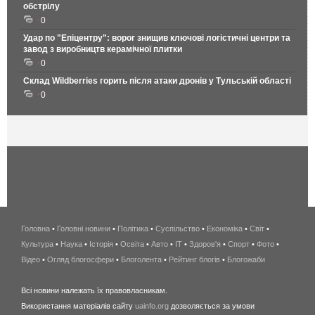
обстрілу
0
Удар по "Епіцентру": ворог знищив ключові логістичні центри та
завод з виробництв керамічної плитки
0
Склад Wildberries горить після атаки дронів у Тульській області
0
Головна
•
Головні новини
•
Політика
•
Суспільство
•
Економіка
беспроводной
•
Світ
•
Культура
•
Наука
•
Історія
•
Освіта
•
Авто
•
IT
•
Здоров'я
интернет
•
Спорт
•
Фото
•
Відео
•
Огляд блогосфери
•
Блоголента
•
Рейтинг блогів
киев
•
Блогожаби
и
Всі новини належать їх правовласникам.
область
Використання матеріалів сайту
uainfo.org
дозволяється за умови
wimax