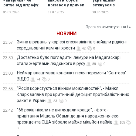
«аварійка» не
мікроавтобуса
українцями
рятує від штрафу:
врізався у причеп:
зіткнувся з
де водіям
загинули п'ятеро
мікроавтобусом, є
05.07.2026
31.07.2025
30.06.2025
категорично
українців
загиблий
заборонено
зупинятися
Правила коментування ! »
НОВИНИ
Зміна вірувань: у кар'єрі епохи вікінгів знайшли рідкісні
23:57
середньовічні кам’яні хрести
42
0
Достатньо було погладити: лемури на Мадагаскарі
23:30
стали жертвами людського вірусу
89
0
Неймар влаштував конфлікт після перемоги "Сантоса".
23:03
ВІДЕО
74
0
"Росія користується вікном можливостей", - Майкл
22:55
Кларк заявив про критичний дефіцит протибалістичних
ракет в Україні
83
0
"65 років ніколи не виглядали краще", - фото-
22:42
привітання Мішель Обами до дня народження екс-
президента США зібрало майже мільйон лайків
185
0