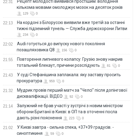
Рецепт молодості виявився простішим: володіння
22:31
кількома мовами омолоджує мозок на десяток років
129
0
На кордоні з Білоруссю виявили вже третій за останні
22:13
тижні підземний тунель — Служба держохорони Литви
234
0
Audi готується до випуску нового покоління
22:02
позашляховика Q8
156
0
Повторення липневого колапсу: Грузію знову накрив
21:55
тотальний блекаут, причини розслідують
81
0
У суді Стефанішина заплакала: яку заставу просить
21:43
прокуратура
959
0
Мудрик провів перший матч за "Челсі" після допінгової
21:32
дискваліфікації. ВІДЕО
92
0
Залужний не брав участі у зустрічі з новим міністром
21:14
оборони Британії в Києві: в ОП та в оточенні посла
дають різні пояснення
223
0
У Києві завтра - сильна спека, +37+39 градусів. -
21:02
синоптикиня
59
0