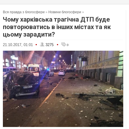
Вся правда з блогосфери
»
Новини блогосфери
»
Чому харківська трагічна ДТП буде
повторюватись в інших містах та як
цьому зарадити?
•
•
21.10.2017, 01:01
3275
0