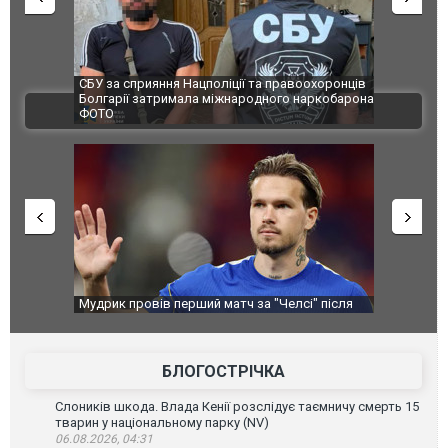
и козуленя
СБУ за сприяння Нацполіції та правоохоронців
Росіяни ат
ї пожежі у
Болгарії затримала міжнародного наркобарона.
одна людин
ВІДЕО
ФОТО
перемоги
Мудрик провів перший матч за "Челсі" після
Українські
допінгової дискваліфікації. ВІДЕО
під час лік
Франції
БЛОГОСТРІЧКА
Слоників шкода. Влада Кенії розслідує таємничу смерть 15
тварин у національному парку (NV)
06.08.2026, 04:31