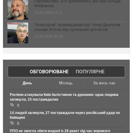
Перспектива: ЗСУ добомблять і всі інші склади
Wildberries
23.07.2026 11:31
“Нова кров” чи вимушений хід? Чому Драпатий
очолив ЗСУ на піку суспільних протестів
22.07.2026 20:36
ОБГОВОРЮВАНЕ
|
ПОПУЛЯРНЕ
День
Місяць
За весь час
Росіяни атакували Київ балістикою та дронами: одна людина
загинула, 15 постраждалих
0
14 людей загинули, 27 постраждали через російський удар по
Київщині
0
ППО не змогла збити жодної із 28 ракет під час ворожого