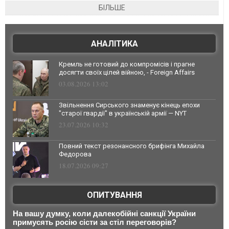
БІЛЬШЕ
АНАЛІТИКА
Кремль не готовий до компромісів і прагне
досягти своїх цілей війною, - Foreign Affairs
03.08.2026 13:02
Звільнення Сирського знаменує кінець епохи
"старої гвардії" в українській армії — NYT
23.07.2026 10:32
Повний текст резонансного брифінга Михайла
Федорова
18.07.2026 09:27
ОПИТУВАННЯ
На вашу думку, коли далекобійні санкції України
примусять росію сісти за стіл переговорів?