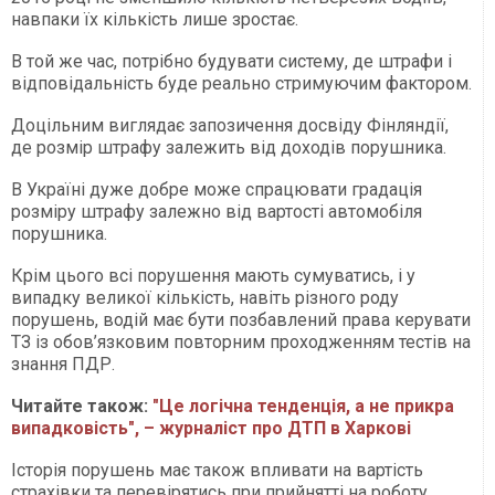
навпаки їх кількість лише зростає.
В той же час, потрібно будувати систему, де штрафи і
відповідальність буде реально стримуючим фактором.
Доцільним виглядає запозичення досвіду Фінляндії,
де розмір штрафу залежить від доходів порушника.
В Україні дуже добре може спрацювати градація
розміру штрафу залежно від вартості автомобіля
порушника.
Крім цього всі порушення мають сумуватись, і у
випадку великої кількість, навіть різного роду
порушень, водій має бути позбавлений права керувати
ТЗ із обов’язковим повторним проходженням тестів на
знання ПДР.
Читайте також:
"Це логічна тенденція, а не прикра
випадковість", – журналіст про ДТП в Харкові
Історія порушень має також впливати на вартість
страхівки та перевірятись при прийнятті на роботу