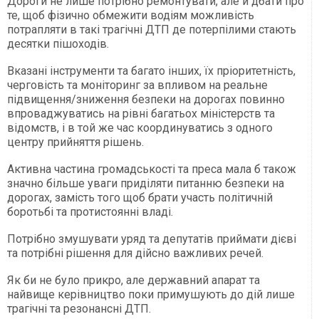
Дороги не лише потрібно ремонтувати, але й дбати про
те, щоб фізично обмежити водіям можливість
потрапляти в такі трагічні ДТП де потерпілими стають
десятки пішоходів.
Вказані інструменти та багато інших, їх пріоритетність,
черговість та моніторинг за впливом на реальне
підвищення/зниження безпеки на дорогах повинно
впроваджуватись на рівні багатьох міністерств та
відомств, і в той же час координуватись з одного
центру прийняття рішень.
Активна частина громадськості та преса мала б також
значно більше уваги приділяти питанню безпеки на
дорогах, замість того щоб брати участь політичній
боротьбі та протистоянні владі.
Потрібно змушувати уряд та депутатів приймати дієві
та потрібні рішення для дійсно важливих речей.
Як би не було прикро, але державний апарат та
найвище керівництво поки примушують до дій лише
трагічні та резонансні ДТП.