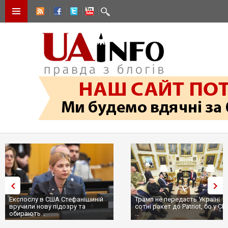
Трамп не передасть Україні
Вибух у ресторані в Москві:
сотні ракет до Patriot, бо у США
ціллю був головком ВКС Росі
...
пр...