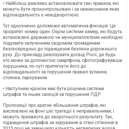
• Найбільш важливо встановлювати такі правила, які
можуть бути проконтрольовані і за невиконання яких
відповідальність є невідворотною.
Тут однозначно допоможе автоматична фіксація. Це
пріоритет номер один. Окрім системи камер, які будуть
встановлені державою чи муніципалітетеми необхідно
подумати залученням свідомим громадянам
безпосередньо до підвищення безпеки дорожнього
руху. До прикладу реалізувати досвід Росії, де будь
хто може за допомогою смартфона, сфотографувавши
порушника, по-суті притягнути його до
відповідальності за порушення правил зупинки,
стоянки, паркування.
• Наступним кроком має бути розумна система
штрафів та інших санкцій за порушення ПДР.
Пропозиції про кратне збільшення штрафів, які
висловлені на фоні цієї трагедії є неправильними, і
можуть призвести до зворотнього результату. Так,
підвищення штрафів за керування в стані сп’яніння в
2015 році не зменшило кількість нетверезих водіїв,