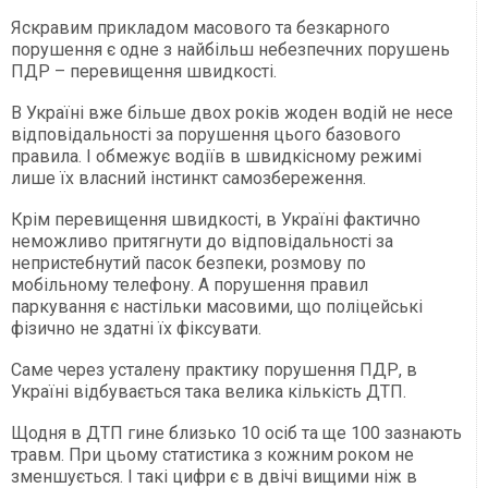
Яскравим прикладом масового та безкарного
порушення є одне з найбільш небезпечних порушень
ПДР – перевищення швидкості.
В Україні вже більше двох років жоден водій не несе
відповідальності за порушення цього базового
правила. І обмежує водіїв в швидкісному режимі
лише їх власний інстинкт самозбереження.
Крім перевищення швидкості, в Україні фактично
неможливо притягнути до відповідальності за
непристебнутий пасок безпеки, розмову по
мобільному телефону. А порушення правил
паркування є настільки масовими, що поліцейські
фізично не здатні їх фіксувати.
Саме через усталену практику порушення ПДР, в
Україні відбувається така велика кількість ДТП.
Щодня в ДТП гине близько 10 осіб та ще 100 зазнають
травм. При цьому статистика з кожним роком не
зменшується. І такі цифри є в двічі вищими ніж в