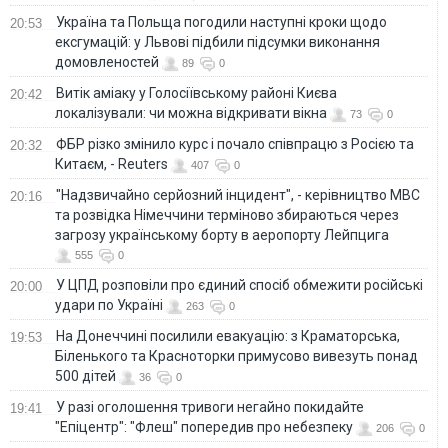
Україна та Польща погодили наступні кроки щодо
20:53
ексгумацій: у Львові підбили підсумки виконання
домовленостей
89
0
Витік аміаку у Голосіївському районі Києва
20:42
локалізували: чи можна відкривати вікна
73
0
ФБР різко змінило курс і почало співпрацю з Росією та
20:32
Китаєм, - Reuters
407
0
"Надзвичайно серйозний інцидент", - керівництво МВС
20:16
та розвідка Німеччини терміново збираються через
загрозу українському борту в аеропорту Лейпцига
555
0
У ЦПД розповіли про єдиний спосіб обмежити російські
20:00
удари по Україні
263
0
На Донеччині посилили евакуацію: з Краматорська,
19:53
Біленького та Красноторки примусово вивезуть понад
500 дітей
36
0
У разі оголошення тривоги негайно покидайте
19:41
"Епіцентр": "Флеш" попередив про небезпеку
206
0