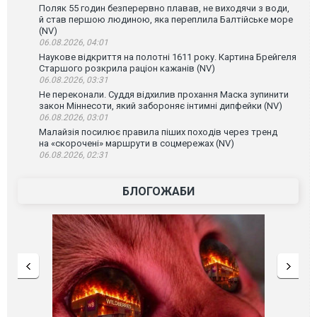
Поляк 55 годин безперервно плавав, не виходячи з води,
й став першою людиною, яка переплила Балтійське море
(NV)
06.08.2026, 04:01
Наукове відкриття на полотні 1611 року. Картина Брейгеля
Старшого розкрила раціон кажанів (NV)
06.08.2026, 03:31
Не переконали. Суддя відхилив прохання Маска зупинити
закон Міннесоти, який забороняє інтимні дипфейки (NV)
06.08.2026, 03:01
Малайзія посилює правила піших походів через тренд
на «скорочені» маршрути в соцмережах (NV)
06.08.2026, 02:31
БЛОГОЖАБИ