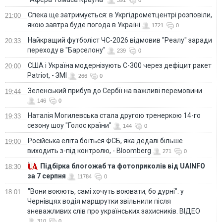
391
0
Спека ще затримується: в Укргідрометцентрі розповіли,
21:00
якою завтра буде погода в Україні
1721
0
Найкращий футболіст ЧС-2026 відмовив "Реалу" заради
20:33
переходу в "Барселону"
239
0
США і Україна модернізують С-300 через дефіцит ракет
20:00
Patriot, - ЗМІ
266
0
Зеленський прибув до Сербії на важливі перемовини
19:44
146
0
Наталія Могилевська стала другою тренеркою 14-го
19:33
сезону шоу "Голос країни"
144
0
Російська еліта боїться ФСБ, яка дедалі більше
19:00
виходить з-під контролю, - Bloomberg
271
0
Підбірка блогожаб та фотоприколів від UAINFO
18:30
за 7 серпня
11784
0
"Вони воюють, самі хочуть воювати, бо дурні": у
18:01
Чернівцях водія маршрутки звільнили після
зневажливих слів про українських захисників. ВІДЕО
310
0