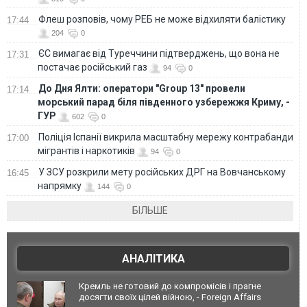
Флеш розповів, чому РЕБ не може відхиляти балістику
17:44
204
0
ЄС вимагає від Туреччини підтверджень, що вона не
17:31
постачає російський газ
94
0
До Дня Ялти: оператори "Group 13" провели
17:14
морський парад біля південного узбережжя Криму, -
ГУР
602
0
Поліція Іспанії викрила масштабну мережу контрабанди
17:00
мігрантів і наркотиків
94
0
У ЗСУ розкрили мету російських ДРГ на Вовчанському
16:45
напрямку
144
0
БІЛЬШЕ
АНАЛІТИКА
Кремль не готовий до компромісів і прагне
досягти своїх цілей війною, - Foreign Affairs