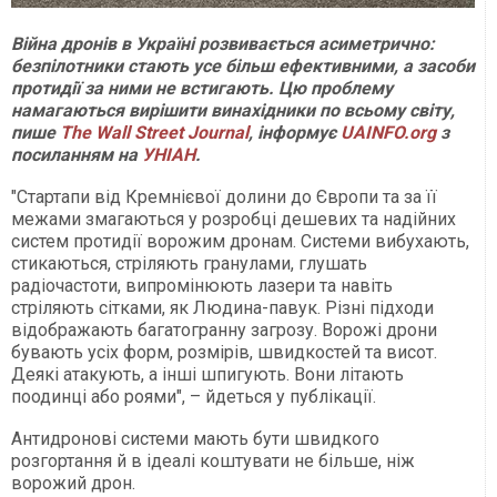
Війна дронів в Україні розвивається асиметрично:
безпілотники стають усе більш ефективними, а засоби
протидії за ними не встигають. Цю проблему
намагаються вирішити винахідники по всьому світу,
пише
The Wall Street Journal
, інформує
UAINFO.org
з
посиланням на
УНІАН
.
"Стартапи від Кремнієвої долини до Європи та за її
межами змагаються у розробці дешевих та надійних
систем протидії ворожим дронам. Системи вибухають,
стикаються, стріляють гранулами, глушать
радіочастоти, випромінюють лазери та навіть
стріляють сітками, як Людина-павук. Різні підходи
відображають багатогранну загрозу. Ворожі дрони
бувають усіх форм, розмірів, швидкостей та висот.
Деякі атакують, а інші шпигують. Вони літають
поодинці або роями", – йдеться у публікації.
Антидронові системи мають бути швидкого
розгортання й в ідеалі коштувати не більше, ніж
ворожий дрон.