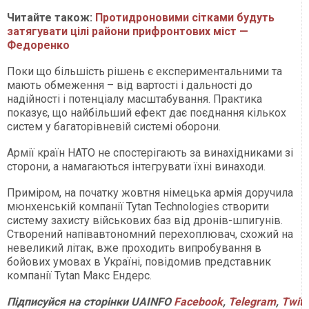
Читайте також:
Протидроновими сітками будуть
затягувати цілі райони прифронтових міст —
Федоренко
Поки що більшість рішень є експериментальними та
мають обмеження – від вартості і дальності до
надійності і потенціалу масштабування. Практика
показує, що найбільший ефект дає поєднання кількох
систем у багаторівневій системі оборони.
Армії країн НАТО не спостерігають за винахідниками зі
сторони, а намагаються інтегрувати їхні винаходи.
Приміром, на початку жовтня німецька армія доручила
мюнхенській компанії Tytan Technologies створити
систему захисту військових баз від дронів-шпигунів.
Створений напівавтономний перехоплювач, схожий на
невеликий літак, вже проходить випробування в
бойових умовах в Україні, повідомив представник
компанії Tytan Макс Ендерс.
Підписуйся
на
сторінки
UAINFO
Facebook
,
Telegram
,
Twitt