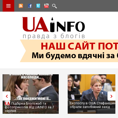
Експослу в США Стефанішині
Підбірка блогожаб та
обрали запобіжний захід
фотоприколів від UAINFO за 7
серпня