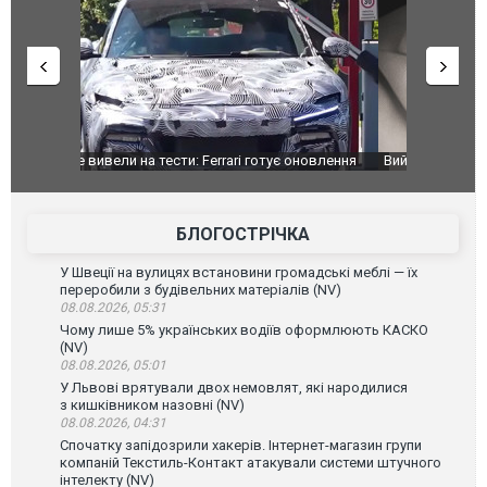
оновлення
Вийшов трейлер нової екранізації легендарного
Зеленський
фільму "Афера Томаса Крауна"
перемовин
БЛОГОСТРІЧКА
У Швеції на вулицях встановини громадські меблі — їх
переробили з будівельних матеріалів (NV)
08.08.2026, 05:31
Чому лише 5% українських водіїв оформлюють КАСКО
(NV)
08.08.2026, 05:01
У Львові врятували двох немовлят, які народилися
з кишківником назовні (NV)
08.08.2026, 04:31
Спочатку запідозрили хакерів. Інтернет-магазин групи
компаній Текстиль-Контакт атакували системи штучного
інтелекту (NV)