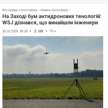
Вся правда з блогосфери
»
Новини блогосфери
»
На Заході бум антидронових тенологій:
WSJ дізнався, що винайшли інженери
•
•
20.10.2025, 05:29
588
0