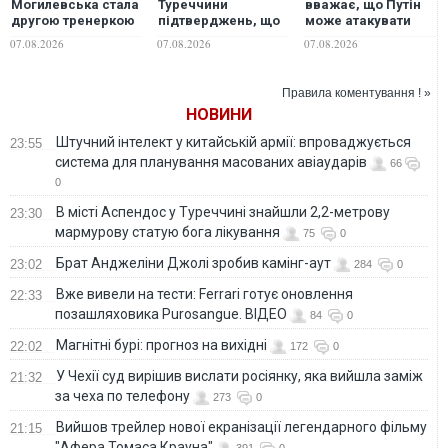
Могилевська стала
Туреччини
вважає, що Путін
другою тренеркою
підтверджень, що
може атакувати
14-го сезону шоу
вона не постачає
одну з країн НАТО
07.08.2026
07.08.2026
07.08.2026
"Голос країни"
російський газ
вже цієї осені, -
WSJ
Правила коментування ! »
НОВИНИ
Штучний інтелект у китайській армії: впроваджується
23:55
система для планування масованих авіаударів
66
0
В місті Аспендос у Туреччині знайшли 2,2-метрову
23:30
мармурову статую бога лікування
75
0
Брат Анджеліни Джолі зробив камінг-аут
23:02
284
0
Вже вивели на тести: Ferrari готує оновлення
22:33
позашляховика Purosangue. ВІДЕО
84
0
Магнітні бурі: прогноз на вихідні
22:02
172
0
У Чехії суд вирішив вислати росіянку, яка вийшла заміж
21:32
за чеха по телефону
273
0
Вийшов трейлер нової екранізації легендарного фільму
21:15
"Афера Томаса Крауна"