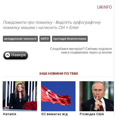
UAINFO
Повідомити про помилку - Виділіть орфографічну
помилку мишею і натисніть Ctrl + Enter
антидронові тенології
НАТО
протидія безпілотники
Сподобався матеріал? Сміливо поділися
ним в соцмережах через ці кнопки
ІНШІ НОВИНИ ПО ТЕМІ
Наталія
ЄС вимагає від
Розвідка США