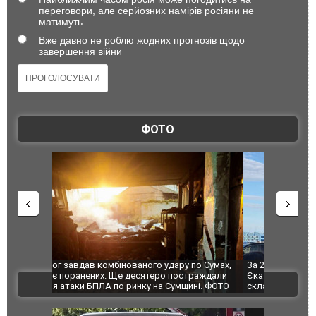
переговори, але серйозних намірів росіяни не
матимуть
Вже давно не роблю жодних прогнозів щодо
завершення війни
ФОТО
по Сумах,
За 2000 кілометрів від кордону з Україною: в
"Мої іграш
траждали
Єкатеринбурзі після атаки дронів загорівся
суперкарів
ВІДЕО
ині. ФОТО
склад Wildberries. ФОТО. ВІДЕО