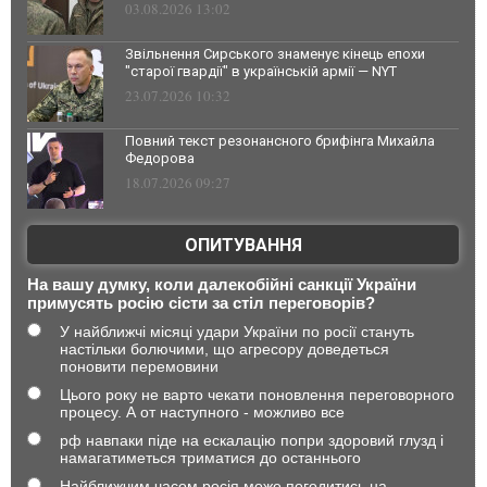
03.08.2026 13:02
Звільнення Сирського знаменує кінець епохи
"старої гвардії" в українській армії — NYT
23.07.2026 10:32
Повний текст резонансного брифінга Михайла
Федорова
18.07.2026 09:27
ОПИТУВАННЯ
На вашу думку, коли далекобійні санкції України
примусять росію сісти за стіл переговорів?
У найближчі місяці удари України по росії стануть
настільки болючими, що агресору доведеться
поновити перемовини
Цього року не варто чекати поновлення переговорного
процесу. А от наступного - можливо все
рф навпаки піде на ескалацію попри здоровий глузд і
намагатиметься триматися до останнього
Найближчим часом росія може погодитись на