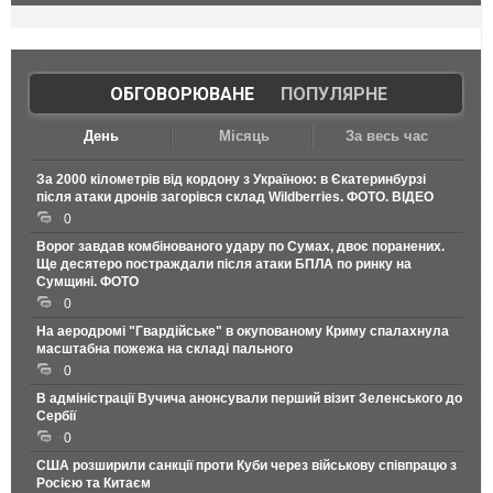
ОБГОВОРЮВАНЕ
|
ПОПУЛЯРНЕ
День
Місяць
За весь час
За 2000 кілометрів від кордону з Україною: в Єкатеринбурзі
після атаки дронів загорівся склад Wildberries. ФОТО. ВІДЕО
0
Ворог завдав комбінованого удару по Сумах, двоє поранених.
Ще десятеро постраждали після атаки БПЛА по ринку на
Сумщині. ФОТО
0
На аеродромі "Гвардійське" в окупованому Криму спалахнула
масштабна пожежа на складі пального
0
В адміністрації Вучича анонсували перший візит Зеленського до
Сербії
0
США розширили санкції проти Куби через військову співпрацю з
Росією та Китаєм