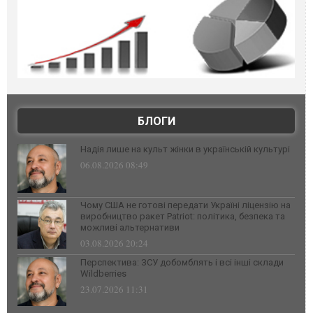
БЛОГИ
Надія лише на культ жінки в українській культурі
06.08.2026 08:49
Чому США не готові передати Україні ліцензію на
виробництво ракет Patriot: політика, безпека та
можливі альтернативи
03.08.2026 20:24
Перспектива: ЗСУ добомблять і всі інші склади
Wildberries
23.07.2026 11:31