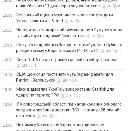
16:16
поліцейських і 11 днів переховувався в селі
65
0
Зеленський оцінив можливості країн світу надати
15:50
Україні ракети до Patriot
87
0
На території Болгарії поблизу кордону з Румунією впав
15:25
та вибухнув невідомий безпілотник
58
0
Шокуючі подробиці із Закарпаття: омбудсмен Лубінець
15:01
розкрив схему у Берегівському РТЦК та СП
301
0
Сенат США не дав Трампу грошей на війну з Іраном
14:38
189
0
США щомісяця постачатимуть Україні ракети для
14:14
Patriot, - Зеленський
166
0
Маск відмовляє Україні у використанні Starlink для
13:48
ударів по території РФ
149
0
У Кіровоградській області під час виконання бойового
13:24
завдання розбився вертоліт ЗСУ — загинув 28-річний
авіатехнік
287
0
На вимогу Казахстану Україна погодилася не
13:00
завдавати ударів по неросійським танкерам та