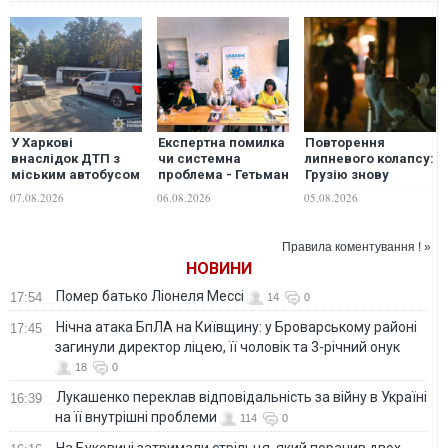
У Харкові
Eкспертна помилка
Повторення
внаслідок ДТП з
чи системна
липневого колапсу:
міським автобусом
проблема - Гетьман
Грузію знову
постраждали
Іван Виговський
накрив тотальний
07.08.2026
06.08.2026
05.08.2026
пасажири та водій
поза
блекаут, причини
"Тисячовесною"?!
розслідують
Правила коментування ! »
НОВИНИ
Помер батько Ліонеля Мессі
17:54
14
0
Нічна атака БпЛА на Київщину: у Броварському районі
17:45
загинули директор ліцею, її чоловік та 3-річний онук
18
0
Лукашенко переклав відповідальність за війну в Україні
16:39
на її внутрішні проблеми
114
0
На Буковині затримали стрільця, який поранив двох