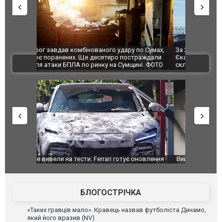
по Сумах,
За 2000 кілометрів від кордону з Україною: в
"Мої іграш
траждали
Єкатеринбурзі після атаки дронів загорівся
суперкарів
ВІДЕО
ині. ФОТО
склад Wildberries. ФОТО. ВІДЕО
оновлення
Вийшов трейлер нової екранізації легендарного
Зеленський
фільму "Афера Томаса Крауна"
перемовин
БЛОГОСТРІЧКА
«Таких гравців мало». Кравець назвав футболіста Динамо,
який його вразив (NV)