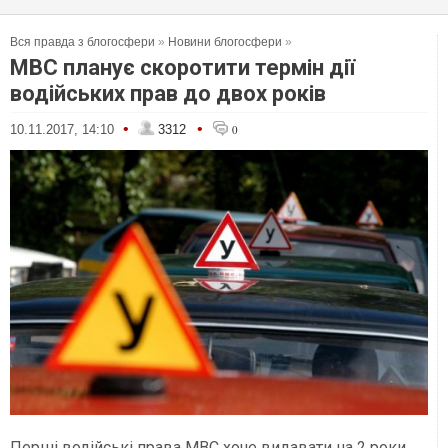
Вся правда з блогосфери
»
Новини блогосфери
»
МВС планує скоротити термін дії
водійських прав до двох років
•
•
10.11.2017, 14:10
3312
0
Перші водійські права МВС хоче видавати на 2 роки.