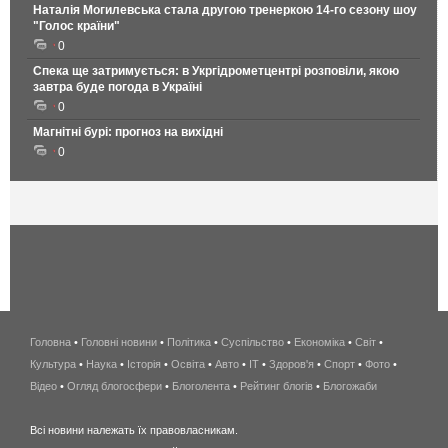
Наталія Могилевська стала другою тренеркою 14-го сезону шоу
"Голос країни"
0
Спека ще затримується: в Укргідрометцентрі розповіли, якою
завтра буде погода в Україні
0
Магнітні бурі: прогноз на вихідні
0
Головна
•
Головні новини
•
Політика
•
Суспільство
•
Економіка
беспроводной
•
Світ
•
Культура
•
Наука
•
Історія
•
Освіта
•
Авто
•
IT
•
Здоров'я
интернет
•
Спорт
•
Фото
•
Відео
•
Огляд блогосфери
•
Блоголента
•
Рейтинг блогів
киев
•
Блогожаби
и
Всі новини належать їх правовласникам.
область