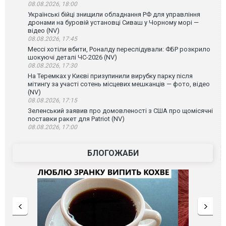
08.08.2026, 18:00
Українські бійці знищили обладнання РФ для управління
дронами на буровій установці Сиваш у Чорному морі —
відео (NV)
08.08.2026, 17:45
Мессі хотіли вбити, Роналду переслідували: ФБР розкрило
шокуючі деталі ЧС-2026 (NV)
08.08.2026, 17:30
На Теремках у Києві призупинили вирубку парку після
мітингу за участі сотень місцевих мешканців — фото, відео
(NV)
08.08.2026, 17:15
Зеленський заявив про домовленості з США про щомісячні
поставки ракет для Patriot (NV)
08.08.2026, 17:00
БЛОГОЖАБИ