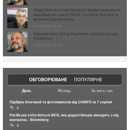
Чому США не готові передати Україні ліцензію на
виробництво ракет Patriot: політика, безпека та
можливі альтернативи
03.08.2026 20:24
Перспектива: ЗСУ добомблять і всі інші склади
Wildberries
23.07.2026 11:31
ОБГОВОРЮВАНЕ
|
ПОПУЛЯРНЕ
День
Місяць
За весь час
Підбірка блогожаб та фотоприколів від UAINFO за 7 серпня
0
Російська еліта боїться ФСБ, яка дедалі більше виходить з-під
контролю, - Bloomberg
0