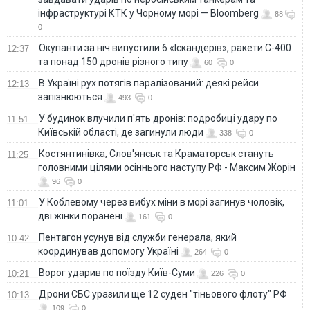
інфраструктурі КТК у Чорному морі — Bloomberg
88
0
Окупанти за ніч випустили 6 «Іскандерів», ракети С-400
12:37
та понад 150 дронів різного типу
60
0
В Україні рух потягів паралізований: деякі рейси
12:13
запізнюються
493
0
У будинок влучили п'ять дронів: подробиці удару по
11:51
Київській області, де загинули люди
338
0
Костянтинівка, Слов'янськ та Краматорськ стануть
11:25
головними цілями осіннього наступу РФ - Максим Жорін
96
0
У Коблевому через вибух міни в морі загинув чоловік,
11:01
дві жінки поранені
161
0
Пентагон усунув від служби генерала, який
10:42
координував допомогу Україні
264
0
Ворог ударив по поїзду Київ-Суми
10:21
226
0
Дрони СБС уразили ще 12 суден "тіньового флоту" РФ
10:13
109
0