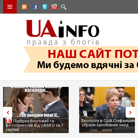
Експослу в США Стефанішині
Підбірка блогожаб та
обрали запобіжний захід
фотоприколів від UAINFO за 7
серпня