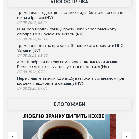
БЛОГОСТРІЧКА
Трамп визнав дефіцит окремих видів боєприпасів після
війни з Іраном (NV)
07.08.2026, 08:24
США розширили санкції проти Куби через військову
співпрацю з Росією та Китаєм (NV)
07.08.2026, 08:12
Трамп відповів на прохання Зеленського посилити ППО
України (NV)
07.08.2026, 08:00
«Треба зібрати класну команду». Олімпійський чемпіон
Верняєв зізнався, чи планує піти в політику (NV)
07.08.2026, 07:31
Перегляньте звички. Що відбувається з організмом при
щоденній відмові від сніданку (NV)
07.08.2026, 07:01
БЛОГОЖАБИ