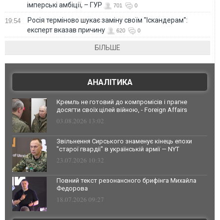
імперські амбіції, – ГУР
701
0
Росія терміново шукає заміну своїм "Іскандерам":
19:54
експерт вказав причину
620
0
БІЛЬШЕ
АНАЛІТИКА
Кремль не готовий до компромісів і прагне
досягти своїх цілей війною, - Foreign Affairs
03.08.2026 13:02
Звільнення Сирського знаменує кінець епохи
"старої гвардії" в українській армії — NYT
23.07.2026 10:32
Повний текст резонансного брифінга Михайла
Федорова
18.07.2026 09:27