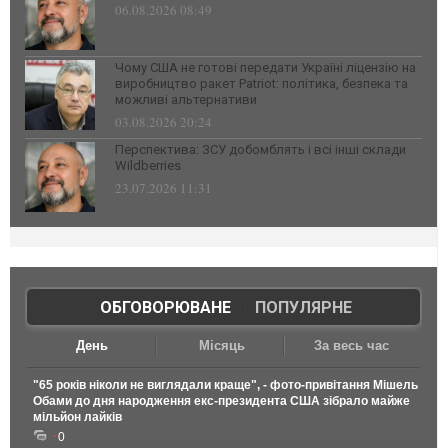
06.08.2026 08:49
Чому США не готові передати Україні ліцензію на
виробництво ракет Patriot: політика, безпека та
можливі альтернативи
03.08.2026 20:24
Перспектива: ЗСУ добомблять і всі інші склади
Wildberries
23.07.2026 11:31
ОБГОВОРЮВАНЕ
|
ПОПУЛЯРНЕ
День
Місяць
За весь час
"65 років ніколи не виглядали краще", - фото-привітання Мішель
Обами до дня народження екс-президента США зібрало майже
мільйон лайків
0