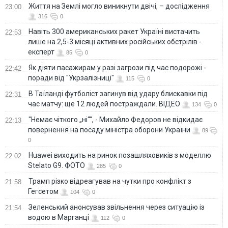
Життя на Землі могло виникнути двічі, – дослідження
23:00
316
0
Навіть 300 американських ракет Україні вистачить
22:53
лише на 2,5-3 місяці активних російських обстрілів -
експерт
85
0
Як діяти пасажирам у разі загрози під час подорожі -
22:42
поради від "Укрзалізниці"
115
0
В Таїланді футболіст загинув від удару блискавки під
22:31
час матчу: ще 12 людей постраждали. ВІДЕО
134
0
"Немає чіткого „ні“", - Михайло Федоров не відкидає
22:13
повернення на посаду міністра оборони України
89
0
Huawei виходить на ринок позашляховиків з моделлю
22:02
Stelato G9. ФОТО
285
0
Трамп різко відреагував на чутки про конфлікт з
21:58
Гегсетом
104
0
Зеленський анонсував звільнення через ситуацію із
21:54
водою в Марганці
112
0