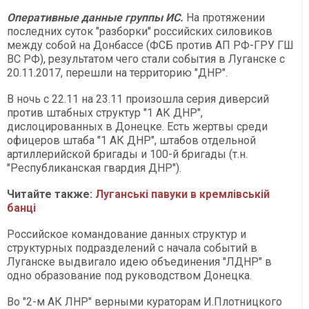
Оперативные данные группы ИС.
На протяжении
последних суток "разборки" российских силовиков
между собой на Донбассе (ФСБ против АП РФ-ГРУ ГШ
ВС РФ), результатом чего стали события в Луганске с
20.11.2017, перешли на территорию "ДНР".
В ночь с 22.11 на 23.11 произошла серия диверсий
против штабных структур "1 АК ДНР",
дислоцированных в Донецке. Есть жертвы среди
офицеров штаба "1 АК ДНР", штабов отдельной
артиллерийской бригады и 100-й бригады (т.н.
"Республиканская гвардия ДНР").
Читайте также:
Луганські павуки в кремлівській
банці
Российское командование данных структур и
структурных подразделений с начала событий в
Луганске выдвигало идею объединения "ЛДНР" в
одно образование под руководством Донецка.
Во "2-м АК ЛНР" верными кураторам И.Плотницкого