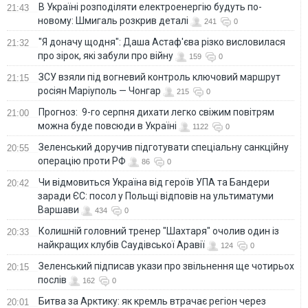
В Україні розподіляти електроенергію будуть по-
21:43
новому: Шмигаль розкрив деталі
241
0
"Я доначу щодня": Даша Астаф'єва різко висловилася
21:32
про зірок, які забули про війну
159
0
ЗСУ взяли під вогневий контроль ключовий маршрут
21:15
росіян Маріуполь — Чонгар
215
0
Прогноз: 9-го серпня дихати легко свіжим повітрям
21:00
можна буде повсюди в Україні
1122
0
Зеленський доручив підготувати спеціальну санкційну
20:55
операцію проти РФ
86
0
Чи відмовиться Україна від героїв УПА та Бандери
20:42
заради ЄС: посол у Польщі відповів на ультиматуми
Варшави
434
0
Колишній головний тренер "Шахтаря" очолив один із
20:33
найкращих клубів Саудівської Аравії
124
0
Зеленський підписав укази про звільнення ще чотирьох
20:15
послів
162
0
Битва за Арктику: як кремль втрачає регіон через
20:01