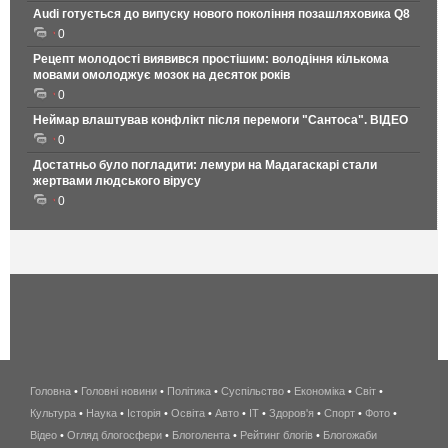
Audi готується до випуску нового покоління позашляховика Q8
0
Рецепт молодості виявився простішим: володіння кількома
мовами омолоджує мозок на десяток років
0
Неймар влаштував конфлікт після перемоги "Сантоса". ВІДЕО
0
Достатньо було погладити: лемури на Мадагаскарі стали
жертвами людського вірусу
0
Головна
•
Головні новини
•
Політика
•
Суспільство
•
Економіка
беспроводной
•
Світ
•
Культура
•
Наука
•
Історія
•
Освіта
•
Авто
•
IT
•
Здоров'я
интернет
•
Спорт
•
Фото
•
Відео
•
Огляд блогосфери
•
Блоголента
•
Рейтинг блогів
киев
•
Блогожаби