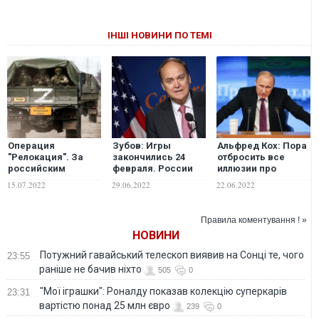
ІНШІ НОВИНИ ПО ТЕМІ
Операция
Зубов: Игры
Альфред Кох: Пора
"Релокация". За
закончились 24
отбросить все
российским
февраля. России
иллюзии про
бизнесом придут
пора это осознать
"избежание
15.07.2022
29.06.2022
22.06.2022
солдаты
эскалации
конфликта". Путин
уже давно
Правила коментування ! »
находится на
НОВИНИ
максимальном
градусе своего
Потужний гавайський телескоп виявив на Сонці те, чого
23:55
зверства
раніше не бачив ніхто
505
0
"Мої іграшки": Роналду показав колекцію суперкарів
23:31
вартістю понад 25 млн євро
239
0