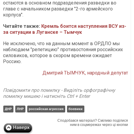
остаются в основном подразделения разведки во
главе с начальником разведки "2-го армейского
корпуса".
Читайте также:
Кремль боится наступления ВСУ из-
за ситуации в Луганске – Тымчук
Не исключено, что на данным момент в ОРДЛО мы
наблюдаем "репетицию" противостояния российских
силовиков, которое в скором времени ожидает
Россию.
Дмитрий ТЫМЧУК, народный депутат
Повідомити про помилку - Виділіть орфографічну
помилку мишею і натисніть Ctrl + Enter
ДНР
ЛНР
российская агрессия
боевики
Сподобався матеріал? Сміливо поділися
ним в соцмережах через ці кнопки