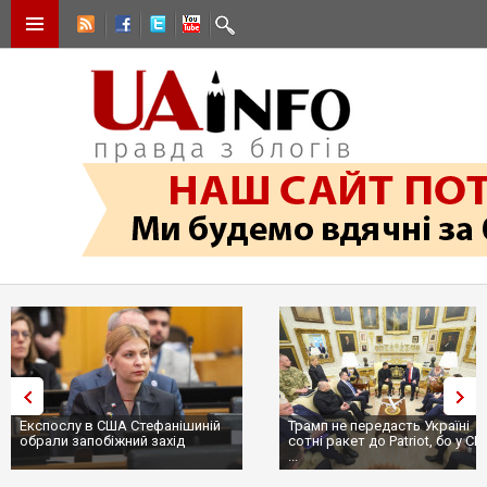
Експослу в США Стефанішиній
Трамп не передасть Україні
обрали запобіжний захід
сотні ракет до Patriot, бо у С
...