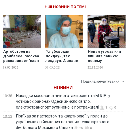
ІНШІ НОВИНИ ПО ТЕМІ
Артобстрел на
Голубовская:
Новая угроза или
Донбассе: Москва
Локдаун, так
лишняя паника:
раскачивает "план
локдаун. А иначе
почему
В"?
готовьтесь умирать
мутировавший
18.02.2022
31.03.2021
22.12.2020
дома
COVID из Британии
напугал весь мир
Правила коментування ! »
НОВИНИ
Наслідки масованої нічної атаки ракет та БПЛА: у
10:38
чотирьох районах Одеси зникло світло,
електротранспорт зупинено, є постраждалі
9
0
Приїхав за паспортом та квартирою": у полон до
10:13
українських військових потрапив тезка зіркового
футболіста Мохамеда Салаха
65
0