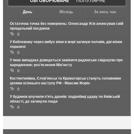
ОБГОВОРЮВАНЕ
|
ПОПУЛЯРНЕ
День
Місяць
За весь час
Остаточна точка без повернень: Олександр Усік анонсував свій
прощальний поєдинок
0
У Коблевому через вибух міни в морі загинув чоловік, дві жінки
поранені
0
У яких випадках доведеться замінити радянське свідоцтво про
народження: роз'яснення Мін'юсту
0
Костянтинівка, Слов'янськ та Краматорськ стануть головними
цілями осіннього наступу РФ - Максим Жорін
0
У будинок влучили п'ять дронів: подробиці удару по Київській
області, де загинули люди
0