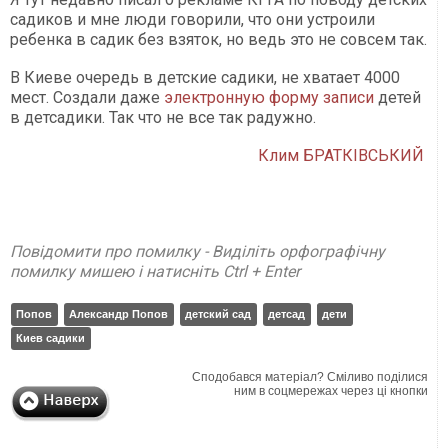
садиков и мне люди говорили, что они устроили
ребенка в садик без взяток, но ведь это не совсем так.
В Киеве очередь в детские садики, не хватает 4000
мест. Создали даже
электронную форму записи
детей
в детсадики. Так что не все так радужно.
Клим БРАТКІВСЬКИЙ
Повідомити про помилку - Виділіть орфографічну
помилку мишею і натисніть Ctrl + Enter
Попов
Александр Попов
детский сад
детсад
дети
Киев садики
Сподобався матеріал? Сміливо поділися
ним в соцмережах через ці кнопки