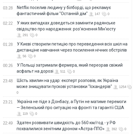
Netflix поселив людину у білборді, що рекламує
03:28
фантастичний фільм "Останній дім"
147
0
У яких випадках доведеться замінити радянське
02:22
свідоцтво про народження: роз'яснення Мін'юсту
291
0
У Києві створили петицію про переведення всіх шкіл на
01:28
дистанціне навчання через посилення нічних обстрілів
56
0
У Польщі затримали фермера, який переорав свіжий
00:26
асфальт на дорозі
511
0
Шість хвилин на удар: експерт розповів, як Україна
23:48
може знищувати пускові установки "Іскандерів"
1254
0
Україна не піде з Донбасу, а Путін не матиме перемоги
23:21
— Зеленський про ситуацію на фронті та гарантії США
119
0
Здатен розвивати швидкість до 560 км/год - у РФ
22:49
похвалилися зенітним дроном «Астра-ППО»
392
0