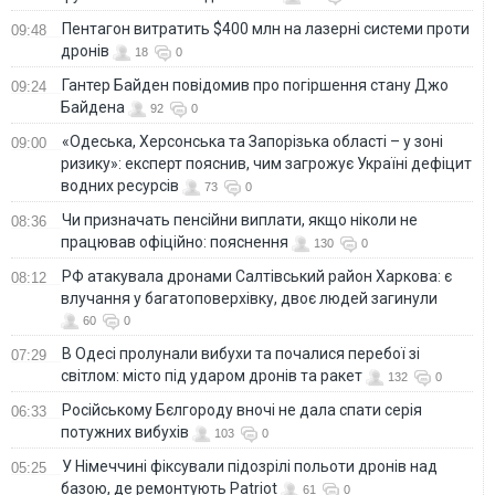
Пентагон витратить $400 млн на лазерні системи проти
09:48
дронів
18
0
Гантер Байден повідомив про погіршення стану Джо
09:24
Байдена
92
0
«Одеська, Херсонська та Запорізька області – у зоні
09:00
ризику»: експерт пояснив, чим загрожує Україні дефіцит
водних ресурсів
73
0
Чи призначать пенсійни виплати, якщо ніколи не
08:36
працював офіційно: пояснення
130
0
РФ атакувала дронами Салтівський район Харкова: є
08:12
влучання у багатоповерхівку, двоє людей загинули
60
0
В Одесі пролунали вибухи та почалися перебої зі
07:29
світлом: місто під ударом дронів та ракет
132
0
Російському Бєлгороду вночі не дала спати серія
06:33
потужних вибухів
103
0
У Німеччині фіксували підозрілі польоти дронів над
05:25
базою, де ремонтують Patriot
61
0