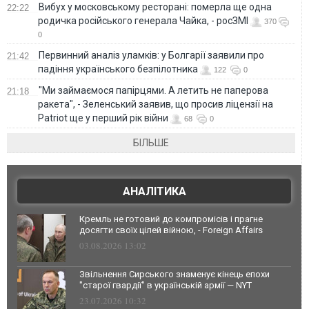
Вибух у московському ресторані: померла ще одна
22:22
родичка російського генерала Чайка, - росЗМІ
370
0
Первинний аналіз уламків: у Болгарії заявили про
21:42
падіння українського безпілотника
122
0
"Ми займаємося папірцями. А летить не паперова
21:18
ракета", - Зеленський заявив, що просив ліцензії на
Patriot ще у перший рік війни
68
0
БІЛЬШЕ
АНАЛІТИКА
Кремль не готовий до компромісів і прагне
досягти своїх цілей війною, - Foreign Affairs
03.08.2026 13:02
Звільнення Сирського знаменує кінець епохи
"старої гвардії" в українській армії — NYT
23.07.2026 10:32