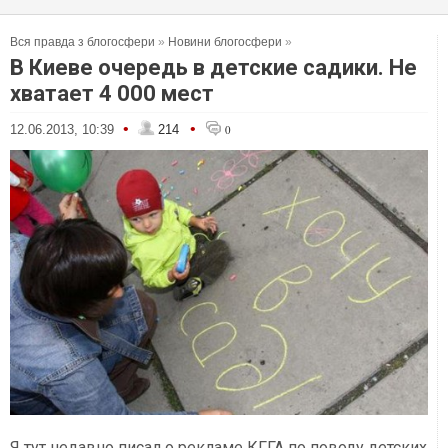
Вся правда з блогосфери
»
Новини блогосфери
»
В Киеве очередь в детские садики. Не
хватает 4 000 мест
•
•
12.06.2013, 10:39
214
0
Я тут недавно писал о рекламе КГГА по поводу детских