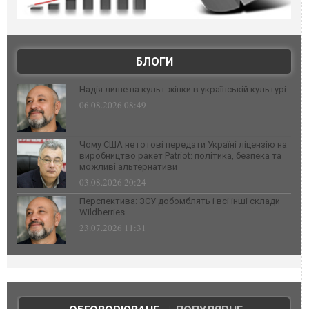
БЛОГИ
Надія лише на культ жінки в українській культурі
06.08.2026 08:49
Чому США не готові передати Україні ліцензію на
виробництво ракет Patriot: політика, безпека та
можливі альтернативи
03.08.2026 20:24
Перспектива: ЗСУ добомблять і всі інші склади
Wildberries
23.07.2026 11:31