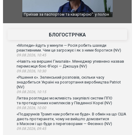
": у полон
Одесу накрила потужна злива з градом та
Вже вивели 
в тезка
ураганним вітром
позашляхов
лаха
БЛОГОСТРІЧКА
«Мопеди» йдуть у минуле — Росія робить шахеди
реактивними. Чим це загрожує і як з ними боротися (NV)
09.08.2026, 10:45
«Навіть на вершині Гімалаїв». Менеджер упевнено назвав
переможця бою Ф’юрі — Джошуа (NV)
09.08.2026, 10:30
«Рішення є». Зеленський розповів, скільки часу
знадобиться Україні на розгортання виробництва Patriot
(NV)
09.08.2026, 10:15
Литва розглядає можливість закупівлі систем ППО
та протидронних комплексів у Південної Кореї (NV)
09.08.2026, 10:00
«Подарунків Трамп нам робити не буде». В обмін на що США
дають протиракети, чому не вийшло домовитися
з Маском і що буде з переговорами — Фесенко (NV)
09.08.2026, 09:45