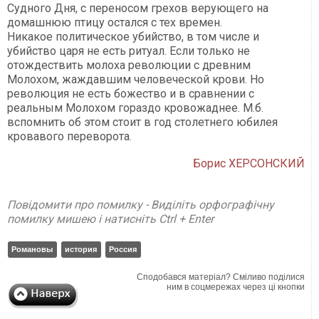
Судного Дня, с переносом грехов верующего на
домашнюю птицу остался с тех времен.
Никакое политическое убийство, в том числе и
убийство царя не есть ритуал. Если только не
отождествить молоха революции с древним
Молохом, жаждавшим человеческой крови. Но
революция не есть божество и в сравнении с
реальным Молохом гораздо кровожаднее. М.б.
вспомнить об этом стоит в год столетнего юбилея
кровавого переворота.
Борис ХЕРСОНСКИЙ
Повідомити про помилку - Виділіть орфографічну
помилку мишею і натисніть Ctrl + Enter
Романовы
история
Россия
Сподобався матеріал? Сміливо поділися
ним в соцмережах через ці кнопки