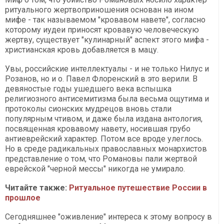
ритуального жертвоприношения основан на ином
мифе - так называемом "кровавом навете", согласно
которому иудеи приносят кровавую человеческую
жертву, существует "кулинарный" аспект этого мифа -
христианская кровь добавляется в мацу.
Увы, российские интеллектуалы - и не только Нилус и
Розанов, но и о. Павел Флоренский в это верили. В
девяностые годы ушедшего века вспышка
религиозного антисемитизма была весьма ощутима и
протоколы сионских мудрецов вновь стали
популярным чтивом, и даже была издана антология,
посвященная кровавому навету, носившая грубо
антиеврейский характер. Потом все вроде улеглось.
Но в среде радикальных православных монархистов
представление о том, что Романовы пали жертвой
еврейской "черной мессы" никогда не умирало.
Читайте также:
Ритуальное путешествие России в
прошлое
Сегодняшнее "оживление" интереса к этому вопросу в