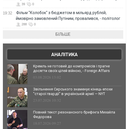
39
0
Фільм "Колобок" з бюджетом в мільярд рублєй,
19:32
ймовірно замовлений Путіним, провалився, - політолог
288
0
БІЛЬШЕ
АНАЛІТИКА
Кремль не готовий до компромісів і прагне
досягти своїх цілей війною, - Foreign Affairs
03.08.2026 13:02
Звільнення Сирського знаменує кінець епохи
"старої гвардії" в українській армії — NYT
23.07.2026 10:32
Повний текст резонансного брифінга Михайла
Федорова
18.07.2026 09:27