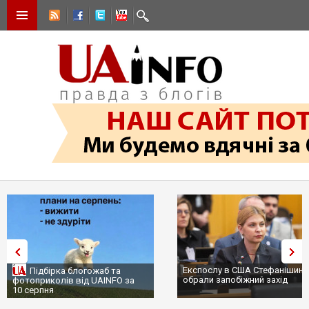
Експослу в США Стефанішині
Підбірка блогожаб та
обрали запобіжний захід
фотоприколів від UAINFO за
10 серпня