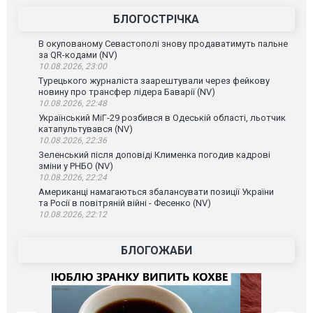
БЛОГОСТРІЧКА
В окупованому Севастополі знову продаватимуть пальне
за QR-кодами (NV)
10.08.2026, 23:00
Турецького журналіста заарештували через фейкову
новину про трансфер лідера Баварії (NV)
10.08.2026, 22:48
Український МіГ-29 розбився в Одеській області, льотчик
катапультувався (NV)
10.08.2026, 22:36
Зеленський після доповіді Клименка погодив кадрові
зміни у РНБО (NV)
10.08.2026, 22:24
Американці намагаються збалансувати позиції України
та Росії в повітряній війні - Фесенко (NV)
10.08.2026, 22:12
БЛОГОЖАБИ