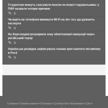
Студентам можуть скасувати пенсію по втраті годувальника: у
ПФУ назвали чотири причини
0
Чи варто на телефонi вимикати Wi-Fi на ніч: ось що думають
експерти
0
На Херсонщині розширили зону обов’язкової евакуації через
російський терор
0
Українська розвідка зафіксувала ознаки зростаючого песимізму
в Росії
0
Головна
•
Головні новини
•
Політика
•
Суспільство
•
Економіка
беспроводной
•
Світ
•