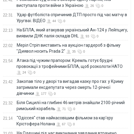
виступала проти війни з Україною
26
0
Удар футболіста спричинив ДТП просто під час матчу в
22:31
Уругваї. ВІДЕО
44
0
На БПЛА, який атакував український Ан-124 у Лейпцигу,
22:13
виявили ДНК палія складів DHL
93
0
Меріл Стріп виставить на аукціон гардероб з фільму
22:02
"Диявол носить Prada 2"
35
0
Атака під чужим прапором: Кремль готує брудні
21:54
провокації з трофейними БПЛА, щоб розколоти НАТО
24
0
Закопав тіло у дворі та вигадав казку про газ: у Криму
21:42
затримали ексдепутата через смерть 12-річної
дівчинки
177
0
Біля Сицилії на глибині 46 метрів знайшли 2100-річний
21:32
римський корабель
71
0
"Одіссея" став найкасовішим фільмом за кар'єру
21:14
Крістофера Нолана
67
0
На Одещині під час виконання завдання втрачено
21:03