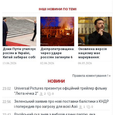
ІНШІ НОВИНИ ПО ТЕМІ
Доки Путін утилізує
Дніпропетровщина:
Оновлена версія
росіян в Україні,
через удари
нацизму має
Китай забирає собі
россіян загинули 6
маркування:
Далекий Схід без
людей, з них – 1
"сделано в
13.06.2026
02.06.2026
08.05.2026
бою, - The Hill
рятувальник, ще 36
России", -
- отримали
Зеленський
поранення
Правила коментування ! »
НОВИНИ
Universal Pictures презентує офіційний трейлер фільму
23:02
"Люта нічка 2"
2
0
Зеленський заявив про нові поставки балістики з КНДР
22:56
і попередив про загрозу для всієї Азії
1
0
Російський суд зняв з виборів єдину партію, яка
22:42