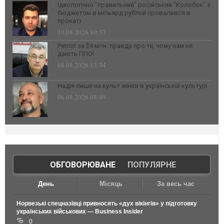
Ідеологічно "правильний" російський "Колобок" з
бюджетом в мільярд рублєй провалився в
прокаті
10.08.2026 10:37
Patriot за $4 млн: правда про те, чому нам не
дають ППО!
08.08.2026 13:34
Надія лише на культ жінки в українській культурі
06.08.2026 08:49
ОБГОВОРЮВАНЕ
|
ПОПУЛЯРНЕ
День
Місяць
За весь час
Норвезькі спецназівці привносять «дух вікінгів» у підготовку
українських військових — Business Insider
0