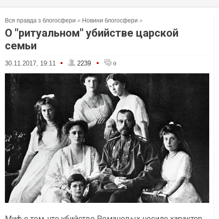
Вся правда з блогосфери
»
Новини блогосфери
»
О "ритуальном" убийстве царской
семьи
•
•
30.11.2017, 19:11
2239
0
Миф о том, что убийство Романовых носило характер