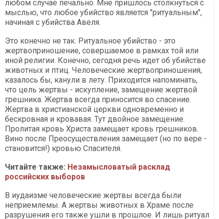
любом случае печально. Мне пришлось столкнуться с
мыслью, что любое убийство является "ритуальным",
начиная с убийства Авеля.
Это конечно не так. Ритуальное убийство - это
жертвоприношение, совершаемое в рамках той или
иной религии. Конечно, сегодня речь идет об убийстве
животных и птиц. Человеческие жертвоприношения,
казалось бы, канули в лету. Приходится напоминать,
что цель жертвы - искупление, замещение жертвой
грешника. Жертва всегда приносится во спасение.
Жертва в христианской церкви одновременно и
бескровная и кровавая. Тут двойное замещение.
Пролитая кровь Христа замещает кровь грешников.
Вино после Преосуществления замещает (но по вере -
становится!) кровью Спасителя.
Читайте также:
Незамысловатый расклад
российских выборов
В иудаизме человеческие жертвы всегда были
неприемлемы. А жертвы животных в Храме после
разрушения его также ушли в прошлое. И лишь ритуал