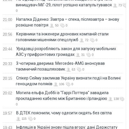
винищувач МіГ-29, пілот успішно катапультувався
73
0
Наталка Діденко: Завтра – спека, післязавтра – знову
21:00
розкішне повітря
50
0
Керівники та інженери дронових компаній стали
20:56
головними мішенями спецслужб
72
0
Урядовці розробляють закон для запуску мобільних
20:44
АЗС у прифронтових громадах
31
0
З чотирма дверима: Mercedes-AMG анонсував
20:33
таємничий позашляховик
63
0
Спікер Сейму закликав Україну визнати події на Волині
20:15
геноцидом поляків
106
0
Могила ельфа Доббі із "Гаррі Поттера" завадила
20:02
прокладанню кабелю між Британією і Ірландією
138
0
В ДТЕК пояснили, чому одесити сидять без світла
19:57
115
0
Інфляція в Україні знову пішла вгору: дані Держстату
19:43