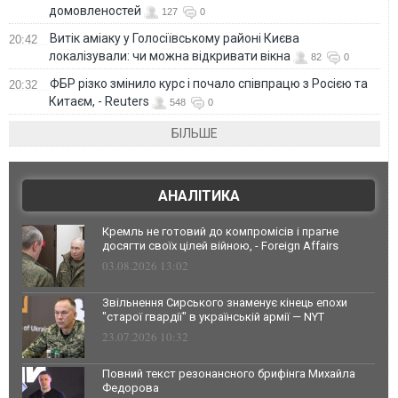
домовленостей
127
0
Витік аміаку у Голосіївському районі Києва
20:42
локалізували: чи можна відкривати вікна
82
0
ФБР різко змінило курс і почало співпрацю з Росією та
20:32
Китаєм, - Reuters
548
0
БІЛЬШЕ
АНАЛІТИКА
Кремль не готовий до компромісів і прагне
досягти своїх цілей війною, - Foreign Affairs
03.08.2026 13:02
Звільнення Сирського знаменує кінець епохи
"старої гвардії" в українській армії — NYT
23.07.2026 10:32
Повний текст резонансного брифінга Михайла
Федорова