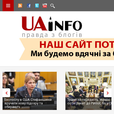
Експослу в США Стефанішиній
Трамп не передасть Україні
вручили нову підозру та
сотні ракет до Patriot, бо у С
обирають...
...