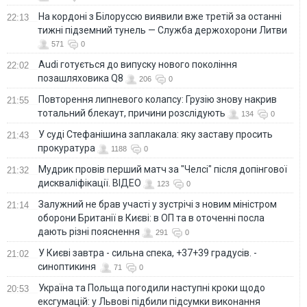
На кордоні з Білоруссю виявили вже третій за останні
22:13
тижні підземний тунель — Служба держохорони Литви
571
0
Audi готується до випуску нового покоління
22:02
позашляховика Q8
206
0
Повторення липневого колапсу: Грузію знову накрив
21:55
тотальний блекаут, причини розслідують
134
0
У суді Стефанішина заплакала: яку заставу просить
21:43
прокуратура
1188
0
Мудрик провів перший матч за "Челсі" після допінгової
21:32
дискваліфікації. ВІДЕО
123
0
Залужний не брав участі у зустрічі з новим міністром
21:14
оборони Британії в Києві: в ОП та в оточенні посла
дають різні пояснення
291
0
У Києві завтра - сильна спека, +37+39 градусів. -
21:02
синоптикиня
71
0
Україна та Польща погодили наступні кроки щодо
20:53
ексгумацій: у Львові підбили підсумки виконання