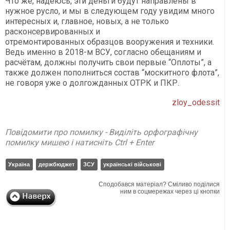
Что же, надеюсь, эти деньги будут направлены в
нужное русло, и мы в следующем году увидим много
интересных и, главное, новых, а не только
расконсервированных и
отремонтированных образцов вооружения и техники.
Ведь именно в 2018-м ВСУ, согласно обещаниям и
расчётам, должны получить свои первые “Оплоты”, а
также должен пополниться состав “москитного флота”,
не говоря уже о долгожданных ОТРК и ПКР.
zloy_odessit
Повідомити про помилку - Виділіть орфографічну
помилку мишею і натисніть Ctrl + Enter
Україна
держбюджет
ЗСУ
українські військові
Сподобався матеріал? Сміливо поділися
ним в соцмережах через ці кнопки