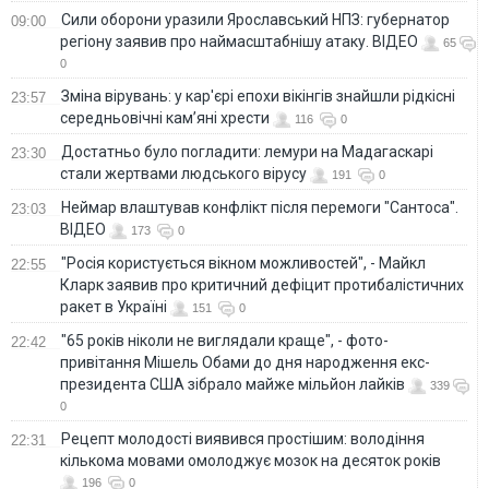
Сили оборони уразили Ярославський НПЗ: губернатор
09:00
регіону заявив про наймасштабнішу атаку. ВІДЕО
65
0
Зміна вірувань: у кар'єрі епохи вікінгів знайшли рідкісні
23:57
середньовічні кам’яні хрести
116
0
Достатньо було погладити: лемури на Мадагаскарі
23:30
стали жертвами людського вірусу
191
0
Неймар влаштував конфлікт після перемоги "Сантоса".
23:03
ВІДЕО
173
0
"Росія користується вікном можливостей", - Майкл
22:55
Кларк заявив про критичний дефіцит протибалістичних
ракет в Україні
151
0
"65 років ніколи не виглядали краще", - фото-
22:42
привітання Мішель Обами до дня народження екс-
президента США зібрало майже мільйон лайків
339
0
Рецепт молодості виявився простішим: володіння
22:31
кількома мовами омолоджує мозок на десяток років
196
0