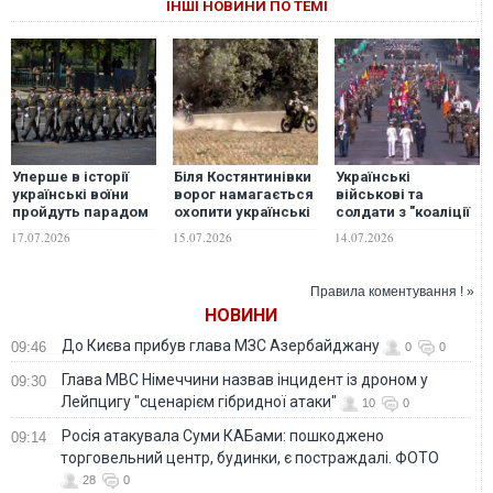
ІНШІ НОВИНИ ПО ТЕМІ
Уперше в історії
Біля Костянтинівки
Українські
українські воїни
ворог намагається
військові та
пройдуть парадом
охопити українські
солдати з "коаліції
у Брюсселі
підрозділи з
рішучих" пройшли
17.07.2026
15.07.2026
14.07.2026
флангів, -
маршем на параді
військовий
у Парижі
Правила коментування ! »
НОВИНИ
До Києва прибув глава МЗС Азербайджану
09:46
0
0
Глава МВС Німеччини назвав інцидент із дроном у
09:30
Лейпцигу "сценарієм гібридної атаки"
10
0
Росія атакувала Суми КАБами: пошкоджено
09:14
торговельний центр, будинки, є постраждалі. ФОТО
28
0