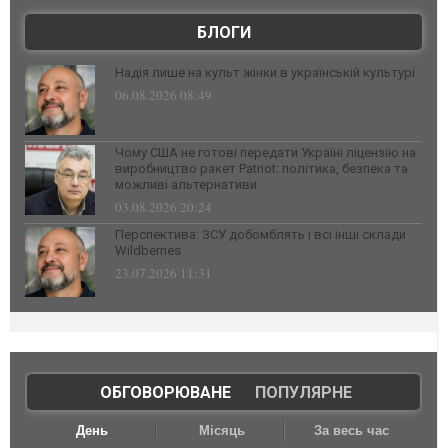
БЛОГИ
Надія лише на культ жінки в українській культурі
06.08.2026 08:49
Чому США не готові передати Україні ліцензію на
виробництво ракет Patriot: політика, безпека та
можливі альтернативи
03.08.2026 20:24
Перспектива: ЗСУ добомблять і всі інші склади
Wildberries
23.07.2026 11:31
ОБГОВОРЮВАНЕ
|
ПОПУЛЯРНЕ
День
Місяць
За весь час