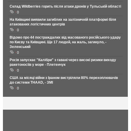
Склад Wildberries горить після атаки дронів у Тульській області
0
На Київщині виявили загиблих на залізничній платформі біля
атакованих логістичних центрів
0
Відомо про 44 постраждалих від масованого російського удару
по Києву та Київщині. Ще 17 людей, на жаль, загинуло, -
Зеленський
0
Росія запускає "Калібри" з гавані через високі ризики виходу
ракетоносіїв у море - Плетенчук
0
США за місяці війни з Іраном вистріляли 80% перехоплювачів
до системи THAAD, - ЗМІ
0