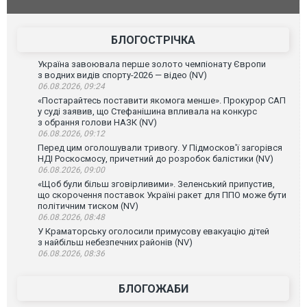
ймасштабнішу
"Сантоса". ВІДЕО
допінгової 
БЛОГОСТРІЧКА
Україна завоювала перше золото чемпіонату Європи
з водних видів спорту-2026 — відео (NV)
06.08.2026, 09:24
«Постарайтесь поставити якомога менше». Прокурор САП
у суді заявив, що Стефанішина впливала на конкурс
з обрання голови НАЗК (NV)
06.08.2026, 09:12
Перед цим оголошували тривогу. У Підмосков'ї загорівся
НДІ Роскосмосу, причетний до розробок балістики (NV)
06.08.2026, 09:00
«Щоб були більш зговірливими». Зеленський припустив,
що скорочення поставок Україні ракет для ППО може бути
політичним тиском (NV)
06.08.2026, 08:48
У Краматорську оголосили примусову евакуацію дітей
з найбільш небезпечних районів (NV)
06.08.2026, 08:36
БЛОГОЖАБИ