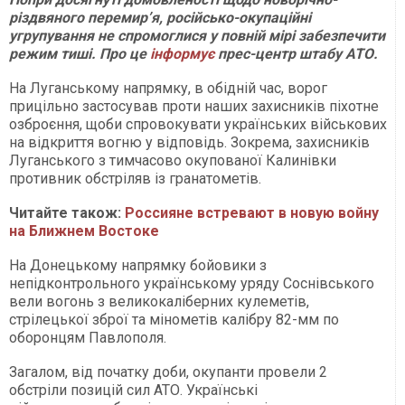
різдвяного перемир’я, російсько-окупаційні
угрупування не спромоглися у повній мірі забезпечити
режим тиші. Про це
інформує
прес-центр штабу АТО.
На Луганському напрямку, в обідній час, ворог
прицільно застосував проти наших захисників піхотне
озброєння, щоби спровокувати українських військових
на відкриття вогню у відповідь. Зокрема, захисників
Луганського з тимчасово окупованої Калинівки
противник обстріляв із гранатометів.
Читайте також:
Россияне встревают в новую войну
на Ближнем Востоке
На Донецькому напрямку бойовики з
непідконтрольного українському уряду Соснівського
вели вогонь з великокаліберних кулеметів,
стрілецької зброї та мінометів калібру 82-мм по
оборонцям Павлополя.
Загалом, від початку доби, окупанти провели 2
обстріли позицій сил АТО. Українські