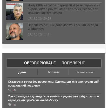
Чому США не готові передати Україні ліцензію на
виробництво ракет Patriot: політика, безпека та
можливі альтернативи
03.08.2026 20:24
Перспектива: ЗСУ добомблять і всі інші склади
Wildberries
23.07.2026 11:31
ОБГОВОРЮВАНЕ
|
ПОПУЛЯРНЕ
День
Місяць
За весь час
Остаточна точка без повернень: Олександр Усік анонсував свій
прощальний поєдинок
0
У яких випадках доведеться замінити радянське свідоцтво про
народження: роз'яснення Мін'юсту
0