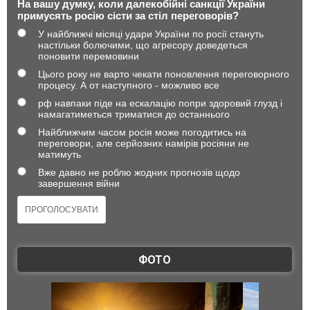
На вашу думку, коли далекобійні санкції України
примусять росію сісти за стіл переговорів?
У найближчі місяці удари України по росії стануть
настільки болючими, що агресору доведеться
поновити перемовини
Цього року не варто чекати поновлення переговорного
процесу. А от наступного - можливо все
рф навпаки піде на ескалацію попри здоровий глузд і
намагатиметься триматися до останнього
Найближчим часом росія може погодитись на
переговори, але серйозних намірів росіяни не
матимуть
Вже давно не роблю жодних прогнозів щодо
завершення війни
ФОТО