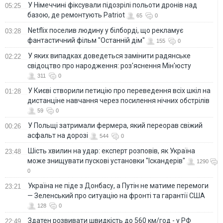
У Німеччині фіксували підозрілі польоти дронів над
05:25
базою, де ремонтують Patriot
65
0
Netflix поселив людину у білборді, що рекламує
03:28
фантастичний фільм "Останній дім"
155
0
У яких випадках доведеться замінити радянське
02:22
свідоцтво про народження: роз'яснення Мін'юсту
311
0
У Києві створили петицію про переведення всіх шкіл на
01:28
дистанціне навчання через посилення нічних обстрілів
59
0
У Польщі затримали фермера, який переорав свіжий
00:26
асфальт на дорозі
544
0
Шість хвилин на удар: експерт розповів, як Україна
23:48
може знищувати пускові установки "Іскандерів"
1290
0
Україна не піде з Донбасу, а Путін не матиме перемоги
23:21
— Зеленський про ситуацію на фронті та гарантії США
128
0
Здатен розвивати швидкість до 560 км/год - у РФ
22:49