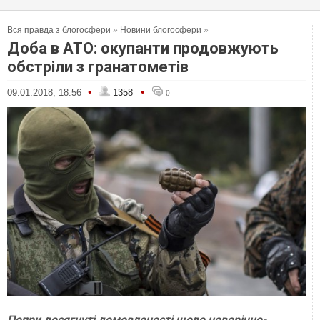
Вся правда з блогосфери
»
Новини блогосфери
»
Доба в АТО: окупанти продовжують
обстріли з гранатометів
•
•
09.01.2018, 18:56
1358
0
Попри досягнуті домовленості щодо новорічно-