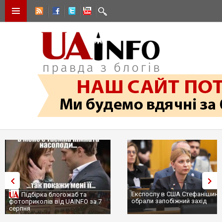
Експослу в США Стефанішині
Підбірка блогожаб та
обрали запобіжний захід
фотоприколів від UAINFO за 7
серпня