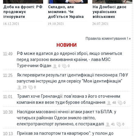
Доба на фронті: РФ
Складно, але
На Донбасі двоє
продовжує
можливо. Чи
українських
ігнорувати
доб'ється Україна
військових
домовленості
екстрадиції Наталії
постраждали
18.12.2021
19.10.2021
26.07.2021
Тристоронньої
Поклонської з
внаслідок обстрілів
контактної групи
Кабо-Верде
бойовиків — штаб
ООС
Правила коментування ! »
НОВИНИ
РФ може вдатися до ядерної зброї, якщо опиниться
11:49
перед загрозою виживання країни, - лава МЗС
Туреччини Фідан
0
0
Як перевірити результат ідентифікації пенсіонера: ПФУ
11:25
запустив інструкцію для сервісу "Моя ідентифікація"
23
0
Трамп хоче Гренландії: пов'язана з його оточенням
11:01
компанія вже везе туди бурове обладнання
48
0
Наслідки масованої нічної атаки ракет та БПЛА: у
10:38
чотирьох районах Одеси зникло світло,
електротранспорт зупинено, є постраждалі
41
0
Приїхав за паспортом та квартирою": у полон до
10:13