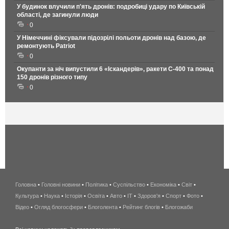
У будинок влучили п'ять дронів: подробиці удару по Київській
області, де загинули люди
0
У Німеччині фіксували підозрілі польоти дронів над базою, де
ремонтують Patriot
0
Окупанти за ніч випустили 6 «Іскандерів», ракети С-400 та понад
150 дронів різного типу
0
Головна
•
Головні новини
•
Політика
•
Суспільство
•
Економіка
беспроводной
•
Світ
•
Культура
•
Наука
•
Історія
•
Освіта
•
Авто
•
IT
•
Здоров'я
интернет
•
Спорт
•
Фото
•
Відео
•
Огляд блогосфери
•
Блоголента
•
Рейтинг блогів
киев
•
Блогожаби
и