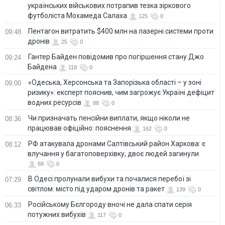
українських військових потрапив тезка зіркового
футболіста Мохамеда Салаха
125
0
Пентагон витратить $400 млн на лазерні системи проти
09:48
дронів
25
0
Гантер Байден повідомив про погіршення стану Джо
09:24
Байдена
118
0
«Одеська, Херсонська та Запорізька області – у зоні
09:00
ризику»: експерт пояснив, чим загрожує Україні дефіцит
водних ресурсів
88
0
Чи призначать пенсійни виплати, якщо ніколи не
08:36
працював офіційно: пояснення
162
0
РФ атакувала дронами Салтівський район Харкова: є
08:12
влучання у багатоповерхівку, двоє людей загинули
68
0
В Одесі пролунали вибухи та почалися перебої зі
07:29
світлом: місто під ударом дронів та ракет
139
0
Російському Бєлгороду вночі не дала спати серія
06:33
потужних вибухів
117
0