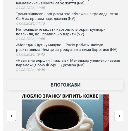
намагаючись змінити своє життя (NV)
09.08.2026, 11:30
Трамп підписав нові укази про обмеження громадянства
США за правом народження (NV)
09.08.2026, 11:15
Не поспішайте кидати картоплю в окріп: кулінари
пояснили, як її правильно варити (NV)
09.08.2026, 11:00
«Мопеди» йдуть у минуле — Росія робить шахеди
реактивними. Чим це загрожує і як з ними боротися (NV)
09.08.2026, 10:45
«Навіть на вершині Гімалаїв». Менеджер упевнено назвав
переможця бою Ф’юрі — Джошуа (NV)
09.08.2026, 10:30
БЛОГОЖАБИ