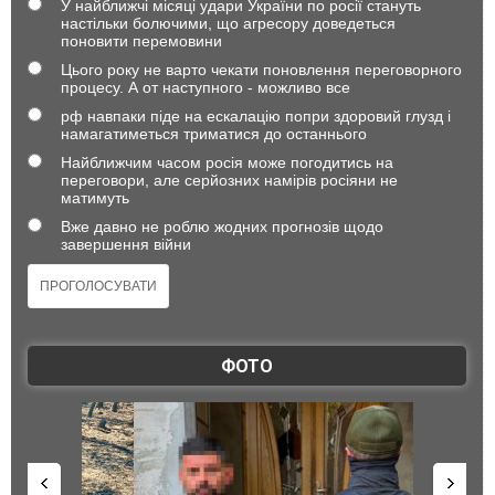
У найближчі місяці удари України по росії стануть
настільки болючими, що агресору доведеться
поновити перемовини
Цього року не варто чекати поновлення переговорного
процесу. А от наступного - можливо все
рф навпаки піде на ескалацію попри здоровий глузд і
намагатиметься триматися до останнього
Найближчим часом росія може погодитись на
переговори, але серйозних намірів росіяни не
матимуть
Вже давно не роблю жодних прогнозів щодо
завершення війни
ФОТО