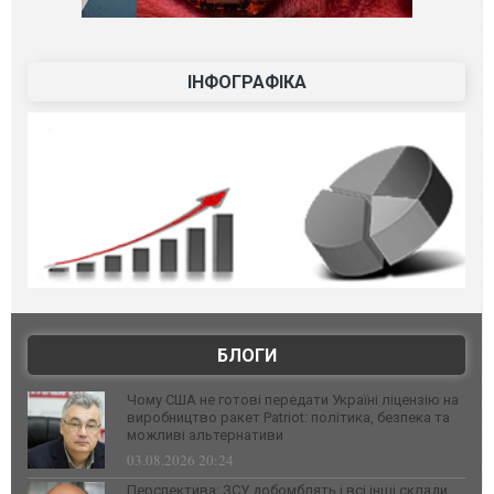
ІНФОГРАФІКА
БЛОГИ
Чому США не готові передати Україні ліцензію на
виробництво ракет Patriot: політика, безпека та
можливі альтернативи
03.08.2026 20:24
Перспектива: ЗСУ добомблять і всі інші склади