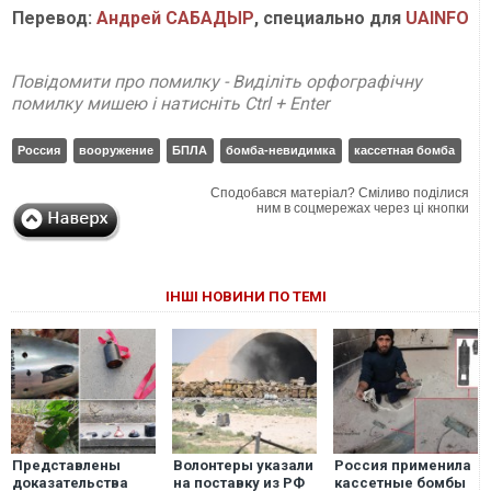
Перевод:
Андрей САБАДЫР
, специально для
UAINFO
Повідомити про помилку - Виділіть орфографічну
помилку мишею і натисніть Ctrl + Enter
Россия
вооружение
БПЛА
бомба-невидимка
кассетная бомба
Сподобався матеріал? Сміливо поділися
ним в соцмережах через ці кнопки
ІНШІ НОВИНИ ПО ТЕМІ
Представлены
Волонтеры указали
Россия применила
доказательства
на поставку из РФ
кассетные бомбы