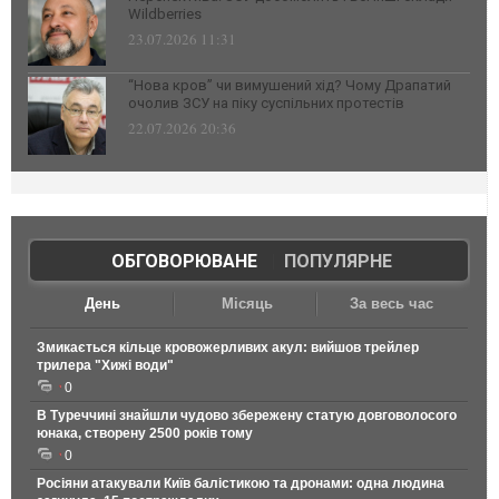
Wildberries
23.07.2026 11:31
“Нова кров” чи вимушений хід? Чому Драпатий
очолив ЗСУ на піку суспільних протестів
22.07.2026 20:36
ОБГОВОРЮВАНЕ
|
ПОПУЛЯРНЕ
День
Місяць
За весь час
Змикається кільце кровожерливих акул: вийшов трейлер
трилера "Хижі води"
0
В Туреччині знайшли чудово збережену статую довговолосого
юнака, створену 2500 років тому
0
Росіяни атакували Київ балістикою та дронами: одна людина