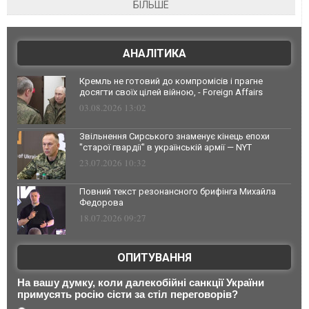
БІЛЬШЕ
АНАЛІТИКА
Кремль не готовий до компромісів і прагне
досягти своїх цілей війною, - Foreign Affairs
03.08.2026 13:02
Звільнення Сирського знаменує кінець епохи
"старої гвардії" в українській армії — NYT
23.07.2026 10:32
Повний текст резонансного брифінга Михайла
Федорова
18.07.2026 09:27
ОПИТУВАННЯ
На вашу думку, коли далекобійні санкції України
примусять росію сісти за стіл переговорів?