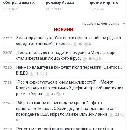
обстрела жилых
режиму Асада
против мирных
районов столицы
кассетных бомб.
сирийцев. ФОТО
05.10.2020
18.04.2017
14.12.2015
Нагорного
ФОТО
18+
Карабаха
кассетными
Правила коментування ! »
бомбами. ВИДЕО
НОВИНИ
Зміна вірувань: у кар'єрі епохи вікінгів знайшли рідкісні
23:57
середньовічні кам’яні хрести
15
0
Достатньо було погладити: лемури на Мадагаскарі
23:30
стали жертвами людського вірусу
49
0
Неймар влаштував конфлікт після перемоги "Сантоса".
23:03
ВІДЕО
49
0
"Росія користується вікном можливостей", - Майкл
22:55
Кларк заявив про критичний дефіцит протибалістичних
ракет в Україні
45
0
"65 років ніколи не виглядали краще", - фото-
22:42
привітання Мішель Обами до дня народження екс-
президента США зібрало майже мільйон лайків
113
0
Рецепт молодості виявився простішим: володіння
22:31