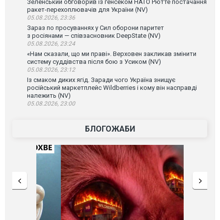
Зеленський обговорив із генсеком НАТО Рютте постачання
ракет-перехоплювачів для України (NV)
05.08.2026, 23:36
Зараз по просуваннях у Сил оборони паритет
з росіянами — співзасновник DeepState (NV)
05.08.2026, 23:24
«Нам сказали, що ми праві». Верховен закликав змінити
систему суддівства після бою з Усиком (NV)
05.08.2026, 23:12
Із смаком диких ягід. Заради чого Україна знищує
російський маркетплейс Wildberries і кому він насправді
належить (NV)
05.08.2026, 23:00
БЛОГОЖАБИ