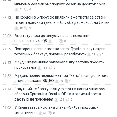
кількома мовами омолоджує мозок на десяток років
81
0
На кордоні з Білоруссю виявили вже третій за останні
22:13
тижні підземний тунель — Служба держохорони Литви
89
0
Audi готується до випуску нового покоління
22:02
позашляховика Q8
115
0
Повторення липневого колапсу: Грузію знову накрив
21:55
тотальний блекаут, причини розслідують
62
0
У суді Стефанішина заплакала: яку заставу просить
21:43
прокуратура
758
0
Мудрик провів перший матч за "Челсі" після допінгової
21:32
дискваліфікації. ВІДЕО
80
0
Залужний не брав участі у зустрічі з новим міністром
21:14
оборони Британії в Києві: в ОП та в оточенні посла
дають різні пояснення
198
0
У Києві завтра - сильна спека, +37+39 градусів. -
21:02
синоптикиня
51
0