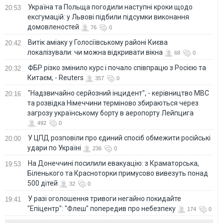
Україна та Польща погодили наступні кроки щодо
20:53
ексгумацій: у Львові підбили підсумки виконання
домовленостей
76
0
Витік аміаку у Голосіївському районі Києва
20:42
локалізували: чи можна відкривати вікна
68
0
ФБР різко змінило курс і почало співпрацю з Росією та
20:32
Китаєм, - Reuters
357
0
"Надзвичайно серйозний інцидент", - керівництво МВС
20:16
та розвідка Німеччини терміново збираються через
загрозу українському борту в аеропорту Лейпцига
492
0
У ЦПД розповіли про єдиний спосіб обмежити російські
20:00
удари по Україні
236
0
На Донеччині посилили евакуацію: з Краматорська,
19:53
Біленького та Красноторки примусово вивезуть понад
500 дітей
32
0
У разі оголошення тривоги негайно покидайте
19:41
"Епіцентр": "Флеш" попередив про небезпеку
174
0