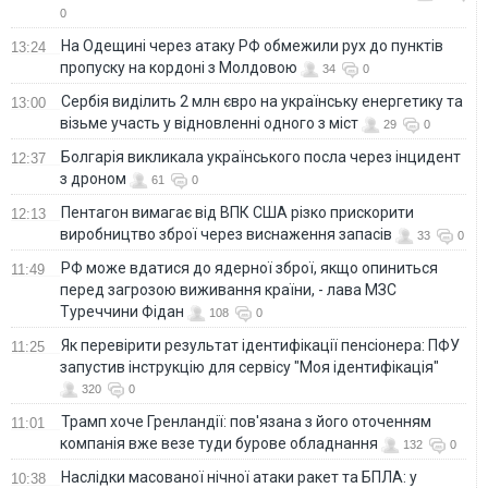
0
На Одещині через атаку РФ обмежили рух до пунктів
13:24
пропуску на кордоні з Молдовою
34
0
Сербія виділить 2 млн євро на українську енергетику та
13:00
візьме участь у відновленні одного з міст
29
0
Болгарія викликала українського посла через інцидент
12:37
з дроном
61
0
Пентагон вимагає від ВПК США різко прискорити
12:13
виробництво зброї через виснаження запасів
33
0
РФ може вдатися до ядерної зброї, якщо опиниться
11:49
перед загрозою виживання країни, - лава МЗС
Туреччини Фідан
108
0
Як перевірити результат ідентифікації пенсіонера: ПФУ
11:25
запустив інструкцію для сервісу "Моя ідентифікація"
320
0
Трамп хоче Гренландії: пов'язана з його оточенням
11:01
компанія вже везе туди бурове обладнання
132
0
Наслідки масованої нічної атаки ракет та БПЛА: у
10:38