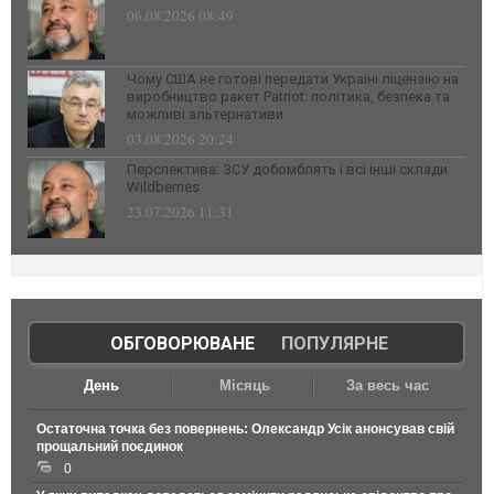
06.08.2026 08:49
Чому США не готові передати Україні ліцензію на
виробництво ракет Patriot: політика, безпека та
можливі альтернативи
03.08.2026 20:24
Перспектива: ЗСУ добомблять і всі інші склади
Wildberries
23.07.2026 11:31
ОБГОВОРЮВАНЕ
|
ПОПУЛЯРНЕ
День
Місяць
За весь час
Остаточна точка без повернень: Олександр Усік анонсував свій
прощальний поєдинок
0