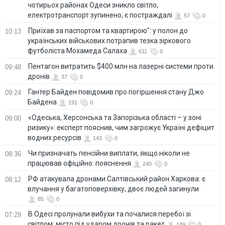
чотирьох районах Одеси зникло світло,
електротранспорт зупинено, є постраждалі
57
0
Приїхав за паспортом та квартирою": у полон до
10:13
українських військових потрапив тезка зіркового
футболіста Мохамеда Салаха
611
0
Пентагон витратить $400 млн на лазерні системи проти
09:48
дронів
37
0
Гантер Байден повідомив про погіршення стану Джо
09:24
Байдена
191
0
«Одеська, Херсонська та Запорізька області – у зоні
09:00
ризику»: експерт пояснив, чим загрожує Україні дефіцит
водних ресурсів
143
0
Чи призначать пенсійни виплати, якщо ніколи не
08:36
працював офіційно: пояснення
240
0
РФ атакувала дронами Салтівський район Харкова: є
08:12
влучання у багатоповерхівку, двоє людей загинули
85
0
В Одесі пролунали вибухи та почалися перебої зі
07:29
світлом: місто під ударом дронів та ракет
149
0