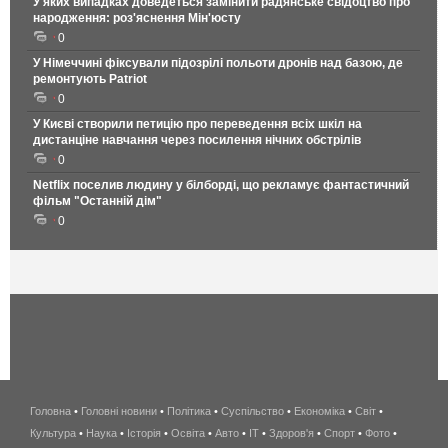
У яких випадках доведеться замінити радянське свідоцтво про
народження: роз'яснення Мін'юсту
0
У Німеччині фіксували підозрілі польоти дронів над базою, де
ремонтують Patriot
0
У Києві створили петицію про переведення всіх шкіл на
дистанціне навчання через посилення нічних обстрілів
0
Netflix поселив людину у білборді, що рекламує фантастичний
фільм "Останній дім"
0
Головна
•
Головні новини
•
Політика
•
Суспільство
•
Економіка
беспроводной
•
Світ
•
Культура
•
Наука
•
Історія
•
Освіта
•
Авто
•
IT
•
Здоров'я
интернет
•
Спорт
•
Фото
•