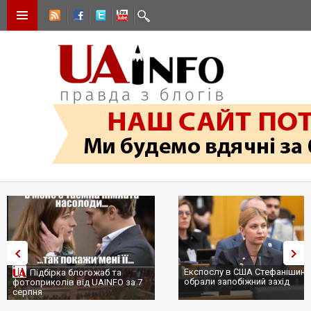
Експослу в США Стефанішині
Підбірка блогожаб та
обрали запобіжний захід
фотоприколів від UAINFO за 7
серпня