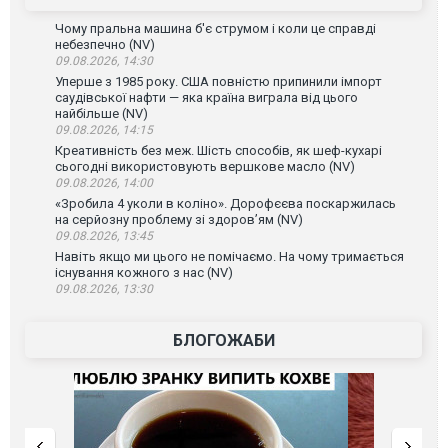
Чому пральна машина б'є струмом і коли це справді
небезпечно (NV)
09.08.2026, 14:30
Уперше з 1985 року. США повністю припинили імпорт
саудівської нафти — яка країна виграла від цього
найбільше (NV)
09.08.2026, 14:15
Креативність без меж. Шість способів, як шеф-кухарі
сьогодні використовують вершкове масло (NV)
09.08.2026, 14:00
«Зробила 4 уколи в коліно». Дорофєєва поскаржилась
на серйозну проблему зі здоров’ям (NV)
09.08.2026, 13:45
Навіть якщо ми цього не помічаємо. На чому тримається
існування кожного з нас (NV)
09.08.2026, 13:30
БЛОГОЖАБИ