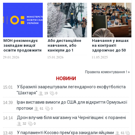
МОН рекомендує
Або дистанційне
Навчання у вишах
закладам вищої
навчання, або
на контракті
освіти продовжити
канікули до 1
здорожчає до 50
канікули або
лютого: МОН
тис. грн на рік: у
29.01.2026
15.01.2026
11.05.2025
навчання в
ухвалило рішення
МОН назвали
дистанційному
причину
форматі
Правила коментування ! »
НОВИНИ
У Бразилії заарештували легендарного ексфутболіста
15:01
"Шахтаря"
19
0
Іран виставив вимоги до США для відкриття Ормузької
14:39
протоки
61
0
Дрон влучив біля магазину на Чернігівщині: є поранені
14:14
32
0
У парламенті Косово прем'єра закидали яйцями
13:48
61