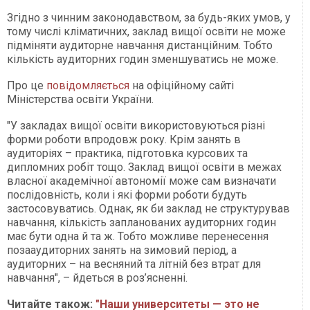
Згідно з чинним законодавством, за будь-яких умов, у
тому числі кліматичних, заклад вищої освіти не може
підміняти аудиторне навчання дистанційним. Тобто
кількість аудиторних годин зменшуватись не може.
Про це
повідомляється
на офіційному сайті
Міністерства освіти України.
"У закладах вищої освіти використовуються різні
форми роботи впродовж року. Крім занять в
аудиторіях – практика, підготовка курсових та
дипломних робіт тощо. Заклад вищої освіти в межах
власної академічної автономії може сам визначати
послідовність, коли і які форми роботи будуть
застосовуватись. Однак, як би заклад не структурував
навчання, кількість запланованих аудиторних годин
має бути одна й та ж. Тобто можливе перенесення
позааудиторних занять на зимовий період, а
аудиторних – на весняний та літній без втрат для
навчання", – йдеться в роз’ясненні.
Читайте також:
"Наши университеты — это не