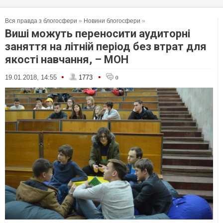
Вся правда з блогосфери
»
Новини блогосфери
»
Виші можуть переносити аудиторні
заняття на літній період без втрат для
якості навчання, – МОН
•
•
19.01.2018, 14:55
1773
0