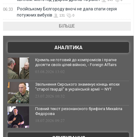
Російському Бєлгороду вночі не дала спати серія
06:33
потужних вибухів
131
0
БІЛЬШЕ
АНАЛІТИКА
Кремль не готовий до компромісів і прагне
досягти своїх цілей війною, - Foreign Affairs
03.08.2026 13:02
Звільнення Сирського знаменує кінець епохи
"старої гвардії" в українській армії — NYT
23.07.2026 10:32
Повний текст резонансного брифінга Михайла
Федорова
18.07.2026 09:27