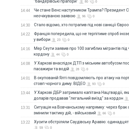
"бандерівські прапори"
80
0
Чи стане Венс наступником Трампа? Президент С
14:44
неочікуваною заявою
96
0
Стало відомо, хто потрапив під нові санкції Євро
14:30
Франція попередила, що не терпітиме спроб іно
14:22
у вибори
23
0
Мер Сеути заявив про 100 загиблих мігрантів під
14:16
кордону
44
0
У Харкові внаслідок ДТП з міським автобусом п
14:08
пасажири та водій
28
0
В окупованій Ялті повідомляють про атаку на порт
14:01
стовп чорного диму. ВІДЕО
93
0
У Харкові ДБР затримало капітана Нацгвардії, яки
13:44
доларів продавав "легальний виїзд" за кордон
Ситуація на Вовчанському напрямку: через брак 
13:31
змінили тактику дій, - військовий
66
0
Хусити обстріляли Саудівську Аравію: одинадця
13:22
59
0