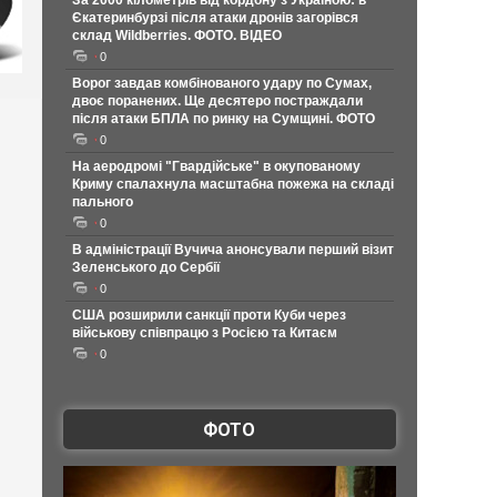
За 2000 кілометрів від кордону з Україною: в
Єкатеринбурзі після атаки дронів загорівся
склад Wildberries. ФОТО. ВІДЕО
0
Ворог завдав комбінованого удару по Сумах,
двоє поранених. Ще десятеро постраждали
після атаки БПЛА по ринку на Сумщині. ФОТО
0
На аеродромі "Гвардійське" в окупованому
Криму спалахнула масштабна пожежа на складі
пального
0
В адміністрації Вучича анонсували перший візит
Зеленського до Сербії
0
США розширили санкції проти Куби через
військову співпрацю з Росією та Китаєм
0
ФОТО