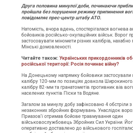
Друга половина минулої доби, починаючи приблиз
пройшла без порушення режиму припинення вог
повідомляє прес-центр штабу АТО.
Натомість, вчора вдень, спостерігалася вогнева а
бойовиків російсько-окупаційних військ. Ворог
застосовувати міномети різних калібрів, нахабн
Мінські домовленості.
Читайте також:
Українських прикордонників об
російської території: Росія починає війну?
На Донецькому напрямку бойовики застосували 
калібру 120-мм по позиціях довкола Широкиного.
калібру 82-мм та гранатометів противник вів вог
населених пунктів Піски та Водяне.
Загалом за минулу добу зафіксовано 4 обстріли з
незаконних збройних формувань. Унаслідок вор
Приазов’ї отримав бойове травмування один
військовослужбовець Збройних Сил України. Йог
оперативно доставлено до військового госпіталю