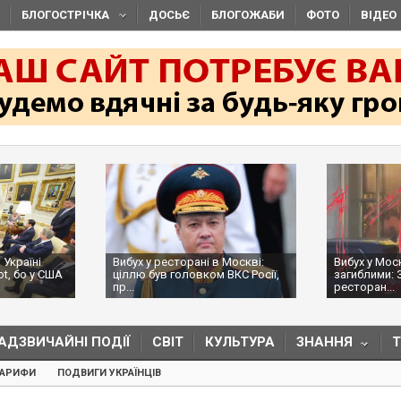
БЛОГОСТРІЧКА
ДОСЬЄ
БЛОГОЖАБИ
ФОТО
ВІДЕО
 Україні
Вибух у ресторані в Москві:
Вибух у Мос
ot, бо у США
ціллю був головком ВКС Росії,
загиблими: 
пр...
ресторан...
АДЗВИЧАЙНІ ПОДІЇ
СВІТ
КУЛЬТУРА
ЗНАННЯ
ТАРИФИ
ПОДВИГИ УКРАЇНЦІВ