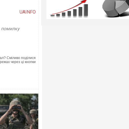
UAINFO
у помилку
ал? Сміливо поділися
режах через ці кнопки