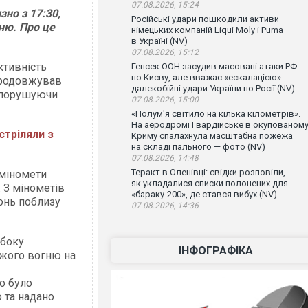
07.08.2026, 15:24
но з 17:30,
Російські удари пошкодили активи
ню. Про це
німецьких компаній Liqui Moly і Puma
в Україні (NV)
07.08.2026, 15:12
ктивність
Генсек ООН засудив масовані атаки РФ
по Києву, але вважає «ескалацією»
 продовжував
далекобійні удари України по Росії (NV)
о порушуючи
07.08.2026, 15:00
«Полум'я світило на кілька кілометрів».
На аеродромі Гвардійське в окупованом
стріляли з
Криму спалахнула масштабна пожежа
на складі пального — фото (NV)
07.08.2026, 14:48
Теракт в Оленівці: свідки розповіли,
міномети
як укладалися списки полонених для
 З мінометів
«бараку-200», де стався вибух (NV)
онь поблизу
07.08.2026, 14:36
 боку
ІНФОГРАФІКА
ожого вогню на
о було
 та надано