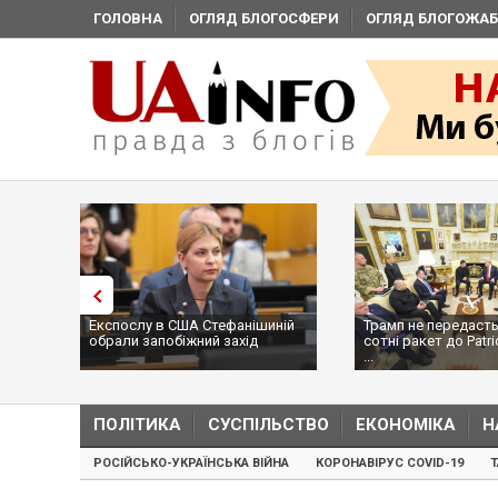
ГОЛОВНА
ОГЛЯД БЛОГОСФЕРИ
ОГЛЯД БЛОГОЖАБ
Експослу в США Стефанішиній
Трамп не передасть
обрали запобіжний захід
сотні ракет до Patri
...
ПОЛІТИКА
СУСПІЛЬСТВО
ЕКОНОМІКА
Н
РОСІЙСЬКО-УКРАЇНСЬКА ВІЙНА
КОРОНАВІРУС COVID-19