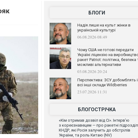
ояк
БЛОГИ
Надія лише на культ жінки в
українській культурі
06.08.2026 08:49
Чому США не готові передати
Україні ліцензію на виробництв
ракет Patriot: політика, безпека 
можливі альтернативи
03.08.2026 20:24
Перспектива: ЗСУ добомблять і
всі інші склади Wildberries
23.07.2026 11:31
БЛОГОСТРІЧКА
«Кім отримав дозвіл від Сі». Інтерв'ю
з кореєзнавецем — про ракетні підрозді
КНДР, які Росія залучить до обстрілів
України, та роль Китаю (NV)