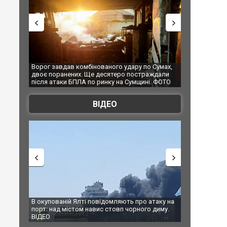
 удару по Сумах,
За 2000 кілометрів від кордону з Україною: в
"Мо
ро постраждали
Єкатеринбурзі після атаки дронів загорівся
суп
на Сумщині. ФОТО
склад Wildberries. ФОТО. ВІДЕО
ВІДЕО
яють про атаку на
За 2000 кілометрів від кордону з Україною: в
В Т
вп чорного диму.
Єкатеринбурзі після атаки дронів загорівся
бл
склад Wildberries. ФОТО. ВІДЕО
по