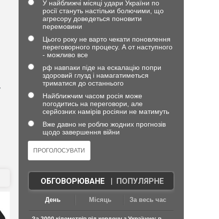
У найближчі місяці удари України по
росії стануть настільки болючими, що
агресору доведеться поновити
перемовини
Цього року не варто чекати поновлення
переговорного процесу. А от наступного
- можливо все
рф навпаки піде на ескалацію попри
здоровий глузд і намагатиметься
триматися до останнього
у
Найближчим часом росія може
погодитись на переговори, але
серйозних намірів росіяни не матимуть
Вже давно не роблю жодних прогнозів
щодо завершення війни
ОБГОВОРЮВАНЕ
|
ПОПУЛЯРНЕ
День
Місяць
За весь час