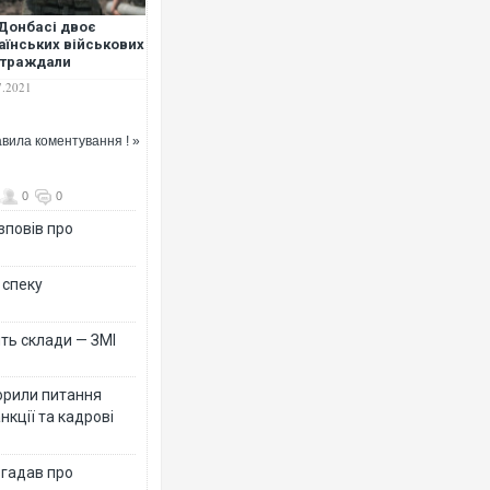
Донбасі двоє
аїнських військових
страждали
слідок обстрілів
7.2021
овиків — штаб ООС
вила коментування ! »
Ворог завдав комбінованого
двоє поранених. Ще десяте
після атаки БПЛА по ринку 
0
0
зповів про
 спеку
ть склади — ЗМІ
орили питання
нкції та кадрові
В окупованій Ялті повідомл
порт: над містом навис сто
ВІДЕО
згадав про