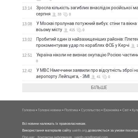
Зросла кількість загиблих внаслідок російської м
13:14
серпня
33
0
У Москві пролунав потужний вибух: стіни та вікна
13:08
всьому місту
415
0
Пробитий один із найзахищеніших районів: Плете
13:02
прокоментував удар по кораблях ФСБ у Керчі
Україна ніколи не визнає окупацію Росією частини
12:51
0
У МВС Німеччини заявили про відсутність зброї н
12:42
аеропорту Лейпцига, - ЗМІ
41
0
БІЛЬШЕ
Головна
•
Головні новини
•
Політика
•
Суспільство
•
Економіка
•
Світ
•
Кул
Всі новини належать їх правовласникам.
Використання матеріалів сайту
uainfo.org
дозволяється за умови посиланн
Про нас
.
Контактна інформація
.
uainfo.org@gmail.com