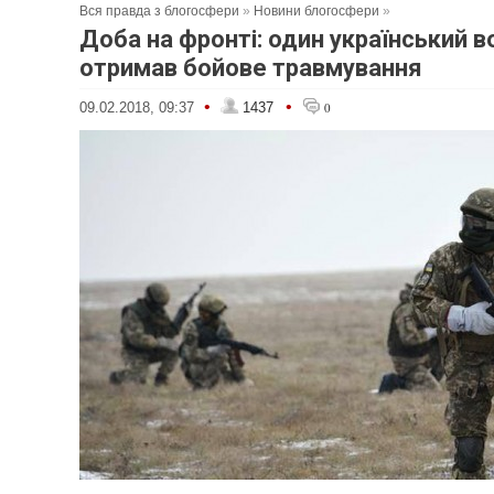
Вся правда з блогосфери
»
Новини блогосфери
»
Доба на фронті: один український в
отримав бойове травмування
•
•
09.02.2018, 09:37
1437
0