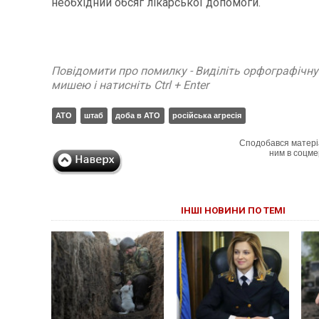
необхідний обсяг лікарської допомоги.
Повідомити про помилку - Виділіть орфографічн
мишею і натисніть Ctrl + Enter
АТО
штаб
доба в АТО
російська агресія
Сподобався матері
ним в соцме
ІНШІ НОВИНИ ПО ТЕМІ