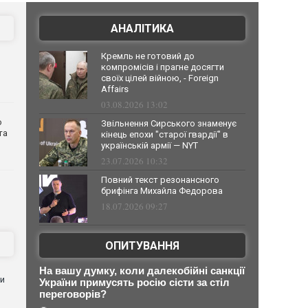
АНАЛІТИКА
Кремль не готовий до
компромісів і прагне досягти
своїх цілей війною, - Foreign
Affairs
03.08.2026 13:02
о
Звільнення Сирського знаменує
та
кінець епохи "старої гвардії" в
українській армії — NYT
23.07.2026 10:32
Повний текст резонансного
брифінга Михайла Федорова
18.07.2026 09:27
ОПИТУВАННЯ
На вашу думку, коли далекобійні санкції
ли
України примусять росію сісти за стіл
переговорів?