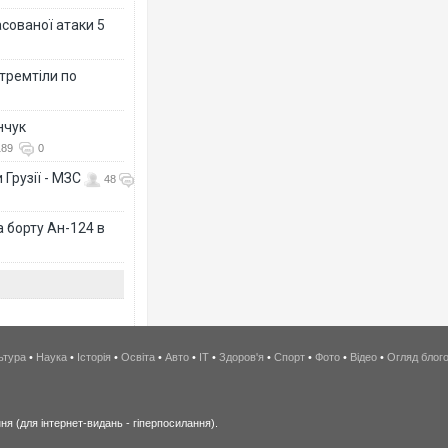
асованої атаки 5
 тремтіли по
нчук
189
0
 Грузії - МЗС
48
а борту Ан-124 в
ьтура
•
Наука
•
Історія
•
Освіта
•
Авто
•
IT
•
Здоров'я
•
Спорт
•
Фото
•
Відео
•
Огляд блог
я (для інтернет-видань - гіперпосилання).