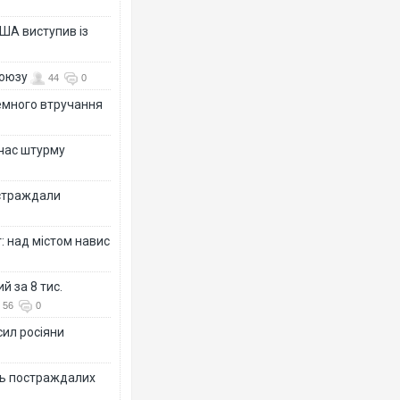
ША виступив із
союзу
44
0
земного втручання
 час штурму
остраждали
: над містом навис
й за 8 тис.
56
0
сил росіяни
ть постраждалих