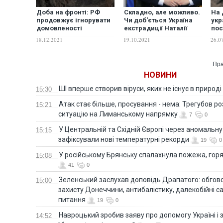
Доба на фронті: РФ
Складно, але можливо.
На 
продовжує ігнорувати
Чи доб'ється Україна
укр
домовленості
екстрадиції Наталії
по
Тристоронньої
Поклонської з Кабо-
вна
18.12.2021
19.10.2021
26.0
контактної групи
Верде
бой
Пра
НОВИНИ
ШІ вперше створив віруси, яких не існує в природі
15:30
Атак стає більше, просування - нема: Трегубов ро
15:21
ситуацію на Лиманському напрямку
7
0
У Центральній та Східній Європі через аномальну
15:15
зафіксували нові температурні рекорди
19
0
У російському Брянську спалахнула пожежа, горя
15:08
41
0
Зеленський заслухав доповідь Драпатого: обгов
15:00
захисту Донеччини, антибалістику, далекобійні са
питання
19
0
Навроцький зробив заяву про допомогу Україні і 
14:52