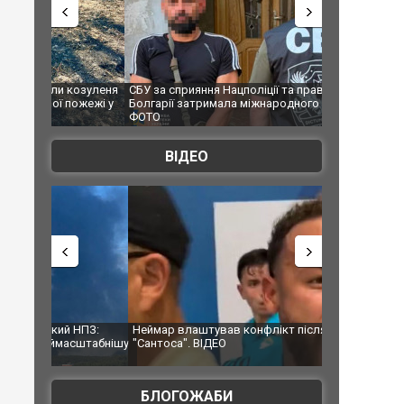
козуленя
СБУ за сприяння Нацполіції та правоохоронців
Росіяни атаку
пожежі у
Болгарії затримала міжнародного наркобарона.
одна людина 
ФОТО
ВІДЕО
НПЗ:
Неймар влаштував конфлікт після перемоги
Мудрик провів
сштабнішу
"Сантоса". ВІДЕО
допінгової ди
БЛОГОЖАБИ