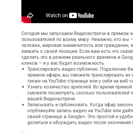
Сегодня мы запускаем Видеовстречи в прямом э
пользователей по всему миру. Неважно, кто вы 
человек, мировая знаменитость или гражданин,
заявить о своей позиции. Если вам есть что сказ
сделать это в режиме реального времени в Googl
кликов – и у вас будет возможность:
Транслировать видео публично. Подключив В
прямом эфире, вы сможете транслировать их н
также на YouTube-странице или у себя на веб-с
Узнать количество зрителей. Во время прямой
сможете посмотреть, сколько пользователей 
вашей Видеовстрече.
Записывать и публиковать. Когда эфир закончи
опубликуйте запись видео на YouTube или дайт
своей странице в Google+. Это простой и удоб
делиться и обсуждать видео после окончания 