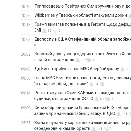
Топпосадовцю Повітряних Сил вручили нову під
10:40
Wildberries у Тверській області атакували дрони
10:22
Трамп вимагав пояснень від Гегсета щодо дефіци
10:15
ЗМІ
73
0
Експослу в США Стефанішиній обрали запобіжн
10:05
0
Ворожий дрон уранці вдарив по автобусу на Хер
10:02
людей постраждало
19
0
До Києва прибув глава МЗС Азербайджану
09:46
32
Глава МВС Німеччини назвав інцидент із дроном 
09:30
"сценарієм гібридної атаки"
51
0
Росія атакувала Суми КАБами: пошкоджено торг
09:14
будинки, є постраждалі. ФОТО
50
0
Сили оборони уразили Ярославський НПЗ: губерна
09:00
заявив про наймасштабнішу атаку. ВІДЕО
141
Зміна вірувань: у кар'єрі епохи вікінгів знайшли рід
23:57
середньовічні кам’яні хрести
141
0