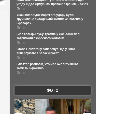
США вже сьогодні готуються оголосити про
угоду щодо Ормузької протоки з Іраном, - Axios
0
Уночі внаслідок ворожого удару було
зруйновано складський комплекс Rozetka у
Броварах
0
Біля гольф-клубу Трампа у Лос-Анжелесі
затримали озброєного чоловіка
0
Глава Пентагону заперечує, що у США
вичерпуються запаси ракет
0
Блаттер розповів, хто має очолити ФІФА
замість Інфантіно
0
ФОТО