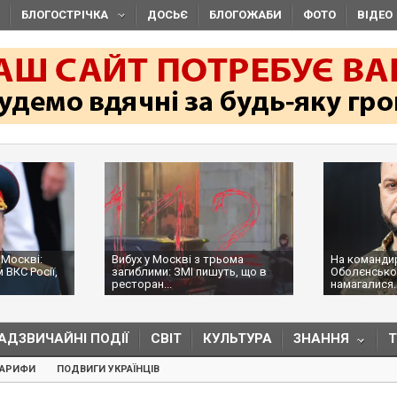
БЛОГОСТРІЧКА
ДОСЬЄ
БЛОГОЖАБИ
ФОТО
ВІДЕО
 Москві:
Вибух у Москві з трьома
На командир
 ВКС Росії,
загиблими: ЗМІ пишуть, що в
Оболєнсько
ресторан...
намагалися..
АДЗВИЧАЙНІ ПОДІЇ
СВІТ
КУЛЬТУРА
ЗНАННЯ
ТАРИФИ
ПОДВИГИ УКРАЇНЦІВ