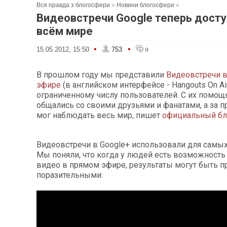
Вся правда з блогосфери
»
Новини блогосфери
»
Видеовстречи Google теперь дост
всём мире
•
•
15.05.2012, 15:50
753
0
В прошлом году мы представили
Видеовстречи 
эфире
(в английском интерфейсе - Hangouts On Ai
ограниченному числу пользователей. С их помо
общались со своими друзьями и фанатами, а за 
мог наблюдать весь мир,
пишет
официальный бл
Видеовстречи в Google+ использовали для самых
Мы поняли, что когда у людей есть возможность
видео в прямом эфире, результаты могут быть п
поразительными: