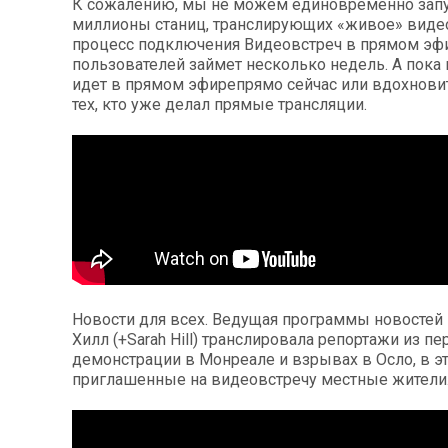
К сожалению, мы не можем единовременно запу
миллионы станиц, транслирующих «живое» виде
процесс подключения Видеовстреч в прямом эфи
пользователей займет несколько недель. А пока 
идет в прямом эфирепрямо сейчас или вдохнов
тех, кто уже делал прямые трансляции.
Новости для всех
. Ведущая программы новостей
Хилл (+Sarah Hill) транслировала репортажи из пе
демонстрации в Монреале и взрывах в Осло, в э
приглашенные на видеовстречу местные жители