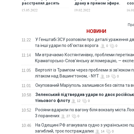
расстрелял десять
драку в прямом эфире.
соз
человек. ВИДЕО
ВИДЕО
эфи
15.05.2022
19.02.2022
16.0
Пра
НОВИНИ
У Генштабі ЗСУ розповіли про деталі ураження дв
11:22
та інші удари по об'єктах ворога
0
0
Ми втрачаємо Костянтинівку, проблеми перетіка
11:14
Краматорсько-Слов'янську агломерацію, — експе
Вертоліт із Трампом через проблеми зі зв'язком п
11:05
літаком над Вашингтоном, - NYT
19
0
Окупований Маріуполь залишився без світла та 
11:01
Зеленський підтвердив удари по двох російськ
10:58
тіньового флоту
12
0
Росіяни вдарили по вагону біля вокзалу міста Лоз
10:52
3 поранених
27
0
На Одещині РФ атакувала судно з українською п
10:46
загиблий, троє постраждалих
14
0