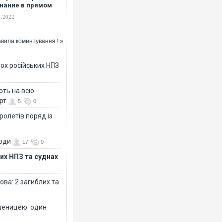
нание в прямом
ре. ВИДЕО
1.2022
вила коментування ! »
ох російських НПЗ
ють на всю
рт
5
0
ролетів поряд із
води
17
0
их НПЗ та суднах
ова: 2 загиблих та
шеницею: один