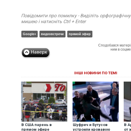
Повідомити про помилку - Виділіть орфографічн
мишею і натисніть Ctrl + Enter
Google+
видеовстречи
прямой эфир
Сподобався матері
ним в соцме
ІНШІ НОВИНИ ПО ТЕМІ
В США парень в
Шуфрич и Бутусов
В А
прямом эфире
устроили кровавую
от 