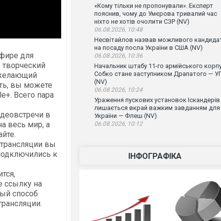
«Кому тільки не пропонували». Експерт
пояснив, чому до Умєрова тривалий час
ніхто не хотів очолити СЗР (NV)
06.08.2026, 10:48
Несвітайлов назвав можливого кандида
на посаду посла України в США (NV)
фире для
06.08.2026, 10:36
– творческий
Начальник штабу 11-го армійського корп
Собко стане заступником Драпатого — У
 желающий
(NV)
ать, вы можете
06.08.2026, 10:24
e+. Всего пара
Ураження пускових установок Іскандерів
лишається вкрай важким завданням для
идеовстречи в
України — Флеш (NV)
а весь мир, а
06.08.2026, 10:12
айте.
 трансляции вы
подключились к
ІНФОГРАФІКА
тся,
е ссылку на
ный способ
трансляции.