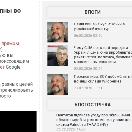
упны во
БЛОГИ
Надія лише на культ жінки в
українській культурі
06.08.2026 08:49
в прямом
Чому США не готові передати
r)
Україні ліцензію на виробництв
щью вы
ракет Patriot: політика, безпека 
происходящим
можливі альтернативи
ог
Google.
03.08.2026 20:24
Перспектива: ЗСУ добомблять і
всі інші склади Wildberries
 разных целей.
23.07.2026 11:31
 транслировать
росто
БЛОГОСТРІЧКА
Пентагон підписав угоду про збільшення
обсягів виробництва комплектуючих для
систем Patriot та THAAD (NV)
06.08.2026, 11:00