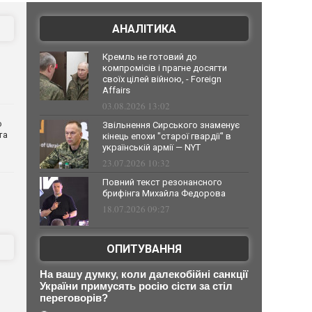
АНАЛІТИКА
Кремль не готовий до
компромісів і прагне досягти
своїх цілей війною, - Foreign
Affairs
03.08.2026 13:02
о
Звільнення Сирського знаменує
та
кінець епохи "старої гвардії" в
українській армії — NYT
23.07.2026 10:32
Повний текст резонансного
брифінга Михайла Федорова
18.07.2026 09:27
ОПИТУВАННЯ
На вашу думку, коли далекобійні санкції
України примусять росію сісти за стіл
переговорів?