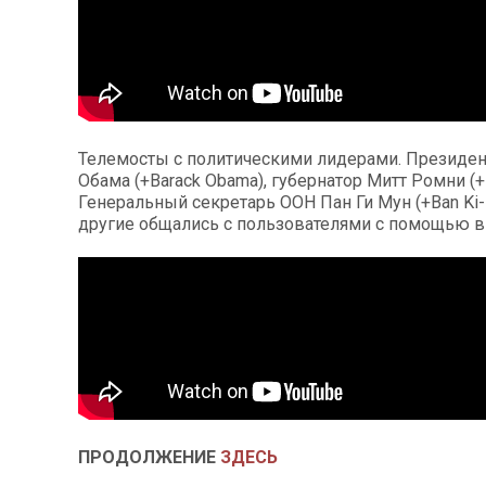
Росія атакува
торговельний 
ФОТО
Телемосты с политическими лидерами. Президе
Обама (+Barack Obama), губернатор Митт Ромни (+
Генеральный секретарь ООН Пан Ги Мун (+Ban Ki
другие общались с пользователями с помощью в
Топпосадовцю 
підозру
ПРОДОЛЖЕНИЕ
ЗДЕСЬ