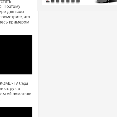
стить
о. Поэтому
ре для всех
посмотрите, что
итесь примером
 KOMU-TV Сара
рвых рук о
том ей помогали
.