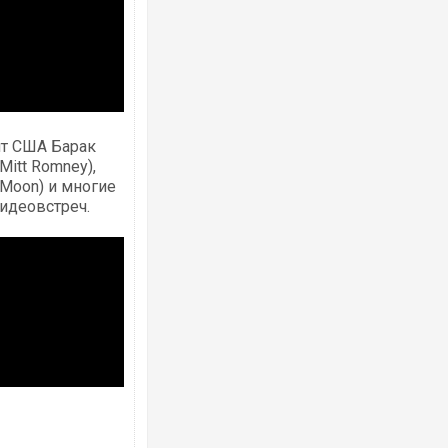
ла Суми КАБами: пошкоджено
Українські надзвичайники врятували 
центр, будинки, є постраждалі.
під час ліквідації масштабної лісової 
Франції
нт США Барак
Mitt Romney),
-Moon) и многие
идеовстреч.
Повітряних Сил вручили нову
Сили оборони уразили Ярославський 
губернатор регіону заявив про найма
атаку. ВІДЕО