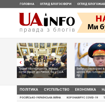
ГОЛОВНА
ОГЛЯД БЛОГОСФЕРИ
ОГЛЯД БЛОГОЖАБ
ній
Трамп не передасть Україні
Вибух у ресторані в
сотні ракет до Patriot, бо у США
ціллю був головком
...
пр...
ПОЛІТИКА
СУСПІЛЬСТВО
ЕКОНОМІКА
Н
РОСІЙСЬКО-УКРАЇНСЬКА ВІЙНА
КОРОНАВІРУС COVID-19