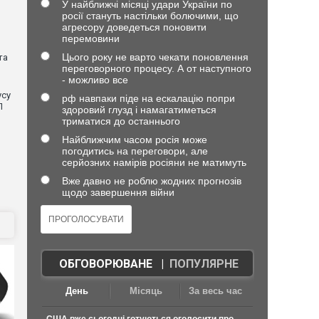
У найближчі місяці удари України по
росії стануть настільки болючими, що
агресору доведеться поновити
перемовини
Цього року не варто чекати поновлення
та
переговорного процесу. А от наступного
- можливо все
усу
рф навпаки піде на ескалацію попри
П
здоровий глузд і намагатиметься
триматися до останнього
Найближчим часом росія може
погодитись на переговори, але
серйозних намірів росіяни не матимуть
Вже давно не роблю жодних прогнозів
щодо завершення війни
ОБГОВОРЮВАНЕ
|
ПОПУЛЯРНЕ
День
Місяць
За весь час