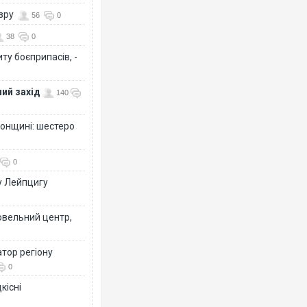
озру
56
0
38
0
ту боєприпасів, -
ий захід
140
сонщині: шестеро
0
у Лейпцигу
овельний центр,
тор регіону
0
кісні