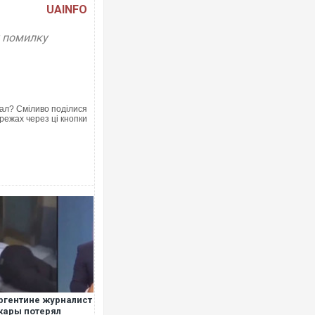
UAINFO
у помилку
ал? Сміливо поділися
режах через ці кнопки
ргентине журналист
жары потерял