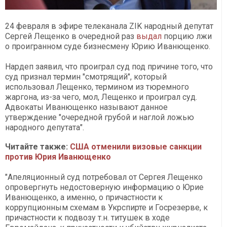
24 февраля в эфире телеканала ZIK народный депутат
Сергей Лещенко в очередной раз
выдал
порцию лжи
о проигранном суде бизнесмену Юрию Иванющенко.
Нардеп заявил, что проиграл суд под причине того, что
суд признал термин "смотрящий", который
использовал Лещенко, термином из тюремного
жаргона, из-за чего, мол, Лещенко и проиграл суд.
Адвокаты Иванющенко называют данное
утверждение "очередной грубой и наглой ложью
народного депутата".
Читайте также:
США отменили визовые санкции
против Юрия Иванющенко
"Апеляционный суд потребовал от Сергея Лещенко
опровергнуть недостоверную информацию о Юрие
Иванющенко, а именно, о причастности к
коррупционным схемам в Укрспирте и Госрезерве, к
причастности к подвозу т.н. титушек в ходе