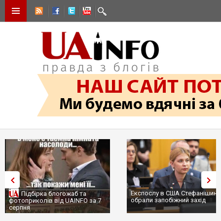
Експослу в США Стефанішиній
Підбірка блогожаб та
обрали запобіжний захід
фотоприколів від UAINFO за 7
серпня