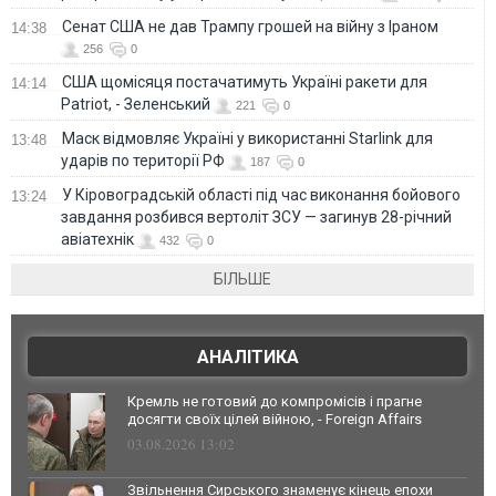
Сенат США не дав Трампу грошей на війну з Іраном
14:38
256
0
США щомісяця постачатимуть Україні ракети для
14:14
Patriot, - Зеленський
221
0
Маск відмовляє Україні у використанні Starlink для
13:48
ударів по території РФ
187
0
У Кіровоградській області під час виконання бойового
13:24
завдання розбився вертоліт ЗСУ — загинув 28-річний
авіатехнік
432
0
БІЛЬШЕ
АНАЛІТИКА
Кремль не готовий до компромісів і прагне
досягти своїх цілей війною, - Foreign Affairs
03.08.2026 13:02
Звільнення Сирського знаменує кінець епохи