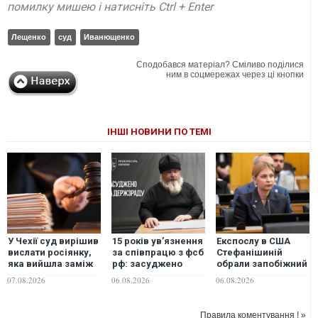
помилку мишею і натисніть Ctrl + Enter
Лещенко
суд
Иванющенко
Сподобався матеріал? Сміливо поділися
ним в соцмережах через ці кнопки
ІНШІ НОВИНИ ПО ТЕМІ
У Чехії суд вирішив
15 років ув’язнення
Експослу в США
вислати росіянку,
за співпрацю з фсб
Стефанішиній
яка вийшла заміж
рф: засуджено
обрали запобіжний
за чеха по
священнослужителя
захід
07.08.2026
06.08.2026
06.08.2026
телефону
УПЦ (МП)
Правила коментування ! »