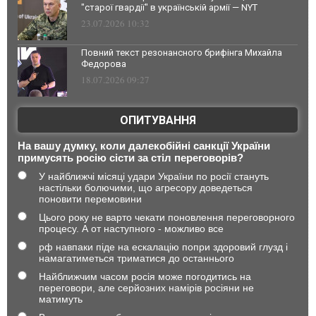
"старої гвардії" в українській армії — NYT
23.07.2026 10:32
Повний текст резонансного брифінга Михайла
Федорова
18.07.2026 09:27
ОПИТУВАННЯ
На вашу думку, коли далекобійні санкції України
примусять росію сісти за стіл переговорів?
У найближчі місяці удари України по росії стануть
настільки болючими, що агресору доведеться
поновити перемовини
Цього року не варто чекати поновлення переговорного
процесу. А от наступного - можливо все
рф навпаки піде на ескалацію попри здоровий глузд і
намагатиметься триматися до останнього
Найближчим часом росія може погодитись на
переговори, але серйозних намірів росіяни не
матимуть