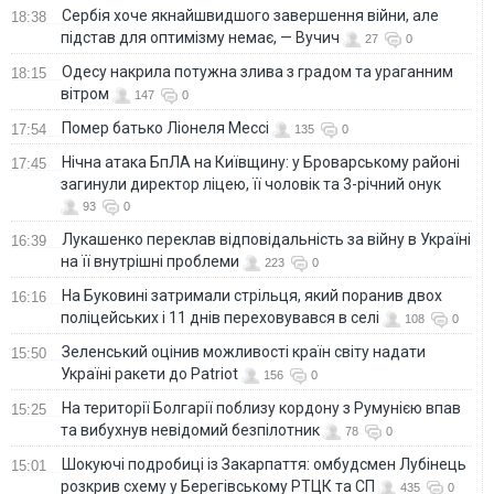
Сербія хоче якнайшвидшого завершення війни, але
18:38
підстав для оптимізму немає, — Вучич
27
0
Одесу накрила потужна злива з градом та ураганним
18:15
вітром
147
0
Помер батько Ліонеля Мессі
17:54
135
0
Нічна атака БпЛА на Київщину: у Броварському районі
17:45
загинули директор ліцею, її чоловік та 3-річний онук
93
0
Лукашенко переклав відповідальність за війну в Україні
16:39
на її внутрішні проблеми
223
0
На Буковині затримали стрільця, який поранив двох
16:16
поліцейських і 11 днів переховувався в селі
108
0
Зеленський оцінив можливості країн світу надати
15:50
Україні ракети до Patriot
156
0
На території Болгарії поблизу кордону з Румунією впав
15:25
та вибухнув невідомий безпілотник
78
0
Шокуючі подробиці із Закарпаття: омбудсмен Лубінець
15:01
розкрив схему у Берегівському РТЦК та СП
435
0