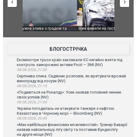
дом та
Вже вивели на тести: Ferrari готує оновлення
Вийшов тре
позашляховика Purosangue. ВІДЕО
фільму "Аф
БЛОГОСТРІЧКА
Ексміністри трьох країн закликали ЄС негайно взяти під
контроль заморожені активи Росії — ЗМІ (NV)
08.08.2026, 21:30
Серпнева спека. Садівник розповів, як врятувати врожай
винограду від посухи (NV)
08.08.2026, 21:15
«Подивіться на Роналду»: Усик назвав головний чинник
своїх успіхів (NV)
08.08.2026, 21:00
Україна погодилась не атакувати танкери з нафтою
Казахстану в Чорному морі — Bloomberg (NV)
08.08.2026, 20:45
«Має найбільше фінансових можливостей». Тренер Баварії
назвав найсильнішу лігу світу та поставив Бундеслігу
на друге місце (NV)