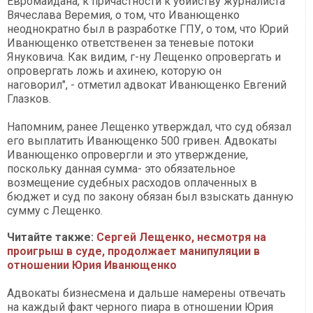
Евромайдана, к причастности к убийству журналиста
Вячеслава Веремия, о том, что Иванющенко
неоднократно был в разработке ГПУ, о том, что Юрий
Иванющенко ответственен за теневые потоки
Януковича. Как видим, г-ну Лещенко опровергать и
опровергать ложь и ахинею, которую он
наговорил", - отметил адвокат Иванющенко Евгений
Глазков.
Напомним, ранее Лещенко утверждал, что суд обязал
его выплатить Иванющенко 500 гривен. Адвокаты
Иванющенко опровергли и это утверждение,
поскольку данная сумма- это обязательное
возмещение судебных расходов оплаченных в
бюджет и суд по закону обязан был взыскать данную
сумму с Лещенко.
Читайте также:
Сергей Лещенко, несмотря на
проигрыш в суде, продолжает манипуляции в
отношении Юрия Иванющенко
Адвокаты бизнесмена и дальше намерены отвечать
на каждый факт черного пиара в отношении Юрия