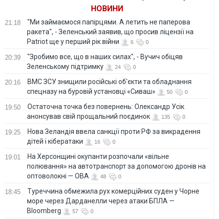
НОВИНИ
"Ми займаємося папірцями. А летить не паперова
21:18
ракета", - Зеленський заявив, що просив ліцензії на
Patriot ще у перший рік війни
6
0
"Зробимо все, що в наших силах", - Вучич обіцяв
20:39
Зеленському підтримку
24
0
ВМС ЗСУ знищили російські об'єкти та обладнання
20:16
спецназу на буровій установці «Сиваш»
50
0
Остаточна точка без повернень: Олександр Усік
19:50
анонсував свій прощальний поєдинок
135
0
Нова Зеландія ввела санкції проти РФ за викрадення
19:25
дітей і кібератаки
16
0
На Херсонщині окупанти розпочали «вільне
19:01
полювання» на автотранспорт за допомогою дронів на
оптоволокні — ОВА
48
0
Туреччина обмежила рух комерційних суден у Чорне
18:45
море через Дарданелли через атаки БПЛА —
Bloomberg
57
0