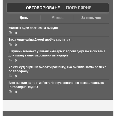
ОБГОВОРЮВАНЕ
|
ПОПУЛЯРНЕ
День
Місяць
За весь час
Магнітні бурі: прогноз на вихідні
0
Брат Анджеліни Джолі зробив камінг-аут
0
Штучний інтелект у китайській армії: впроваджується система
для планування масованих авіаударів
0
У Чехії суд вирішив вислати росіянку, яка вийшла заміж за чеха
по телефону
0
Вже вивели на тести: Ferrari готує оновлення позашляховика
Purosangue. ВІДЕО
0