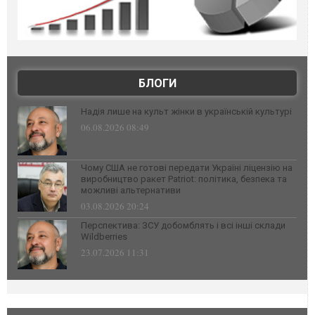
БЛОГИ
Надія лише на культ жінки в українській культурі
06.08.2026 08:49
Чому США не готові передати Україні ліцензію на
виробництво ракет Patriot: політика, безпека та
можливі альтернативи
03.08.2026 20:24
Перспектива: ЗСУ добомблять і всі інші склади
Wildberries
23.07.2026 11:31