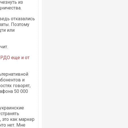
чезнуть из
дничества.
 ведь отказались
латы. Поэтому
дти или
Ворог завдав комбінованого удару по
двоє поранених. Ще десятеро постра
чит.
після атаки БПЛА по ринку на Сумщині
ОРДО еще и от
льтернативной
абонентов и
остях говорят,
афона 50 000
 украинские
устранять
Вже вивели на тести: Ferrari готує оно
позашляховика Purosangue. ВІДЕО
, это как маркер
что нет. Мне