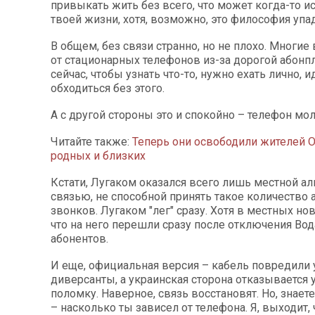
привыкать жить без всего, что может когда-то ис
твоей жизни, хотя, возможно, это философия упа
В общем, без связи странно, но не плохо. Многие
от стационарных телефонов из-за дорогой абонп
сейчас, чтобы узнать что-то, нужно ехать лично, и
обходиться без этого.
А с другой стороны это и спокойно – телефон мол
Читайте также:
Теперь они освободили жителей 
родных и близких
Кстати, Лугаком оказался всего лишь местной а
связью, не способной принять такое количество 
звонков. Лугаком "лег" сразу. Хотя в местных нов
что на него перешли сразу после отключения Вод
абонентов.
И еще, официальная версия – кабель повредили
диверсанты, а украинская сторона отказывается 
поломку. Наверное, связь восстановят. Но, знаете
– насколько ты зависел от телефона. Я, выходит, 