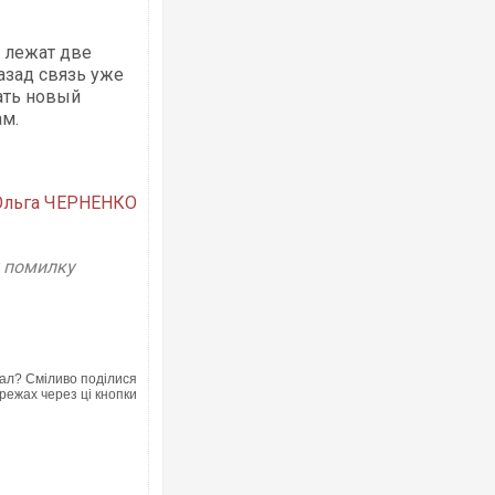
е лежат две
азад связь уже
ать новый
ам.
Ольга ЧЕРНЕНКО
у помилку
ал? Сміливо поділися
режах через ці кнопки