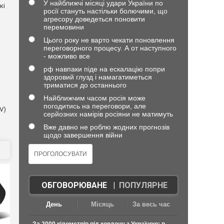
У найближчі місяці удари України по
кі
росії стануть настільки болючими, що
агресору доведеться поновити
перемовини
Цього року не варто чекати поновлення
переговорного процесу. А от наступного
- можливо все
рф навпаки піде на ескалацію попри
здоровий глузд і намагатиметься
триматися до останнього
Найближчим часом росія може
погодитись на переговори, але
V)
серйозних намірів росіяни не матимуть
Вже давно не роблю жодних прогнозів
щодо завершення війни
ОБГОВОРЮВАНЕ
|
ПОПУЛЯРНЕ
День
Місяць
За весь час