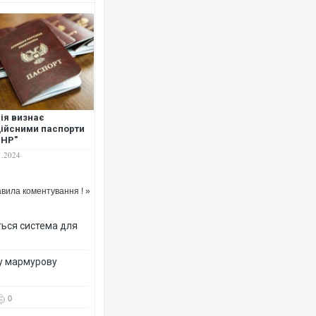
ія визнає
ійсними паспорти
ДНР"
1.2024
вила коментування ! »
ться система для
ву мармурову
0