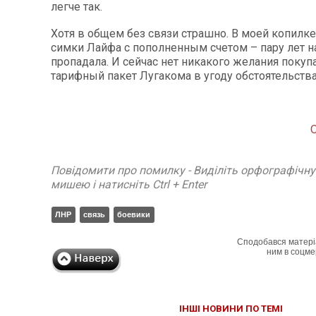
легче так.
Хотя в общем без связи страшно. В моей копилк
симки Лайфа с пополненным счетом – пару лет н
пропадала. И сейчас нет никакого желания покуп
тарифный пакет Лугакома в угоду обстоятельств
Повідомити про помилку - Виділіть орфографічн
мишею і натисніть Ctrl + Enter
ЛНР
связь
боевики
Сподобався матері
ним в соцме
ІНШІ НОВИНИ ПО ТЕМІ