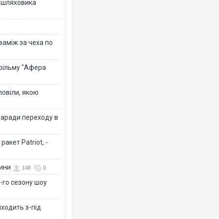
зашляховика
 заміж за чеха по
 фільму "Афера
повіли, якою
заради переходу в
акет Patriot, -
вини
148
0
-го сезону шоу
иходить з-під