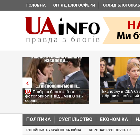
ГОЛОВНА
ОГЛЯД БЛОГОСФЕРИ
ОГЛЯД БЛОГОЖАБ
Експослу в США Ст
Підбірка блогожаб та
обрали запобіжний 
фотоприколів від UAINFO за 7
серпня
ПОЛІТИКА
СУСПІЛЬСТВО
ЕКОНОМІКА
Н
РОСІЙСЬКО-УКРАЇНСЬКА ВІЙНА
КОРОНАВІРУС COVID-19