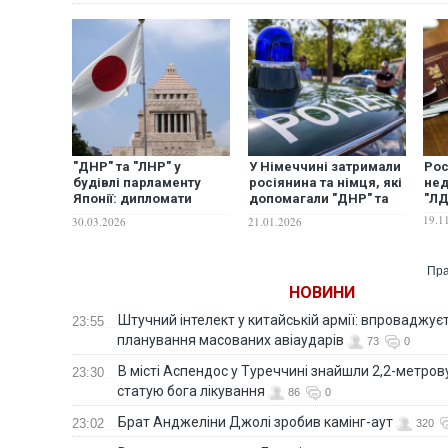
"ДНР" та "ЛНР" у
У Німеччині затримали
Рос
будівлі парламенту
росіянина та німця, які
нед
Японії: дипломати
допомагали "ДНР" та
"Л
України відреагували
"ЛНР"
19.1
30.03.2026
21.01.2026
на провокацію
Пра
НОВИНИ
Штучний інтелект у китайській армії: впроваджує
23:55
планування масованих авіаударів
73
0
В місті Аспендос у Туреччині знайшли 2,2-метро
23:30
статую бога лікування
86
0
Брат Анджеліни Джолі зробив камінг-аут
23:02
320