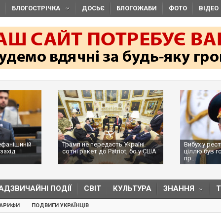
БЛОГОСТРІЧКА
ДОСЬЄ
БЛОГОЖАБИ
ФОТО
ВІДЕО
ефанішиній
Трамп не передасть Україні
Вибух у рес
захід
сотні ракет до Patriot, бо у США
ціллю був г
...
пр...
АДЗВИЧАЙНІ ПОДІЇ
СВІТ
КУЛЬТУРА
ЗНАННЯ
ТАРИФИ
ПОДВИГИ УКРАЇНЦІВ