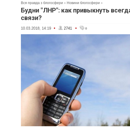
Вся правда з блогосфери
»
Новини блогосфери
»
Будни "ЛНР": как привыкнуть всегд
связи?
•
•
10.03.2018, 14:19
2741
0