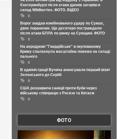
За 2000 кілометрів від кордону з Україною: в
Єкатеринбурзі після атаки дронів загорівся
склад Wildberries. ФОТО. ВІДЕО
0
Ворог завдав комбінованого удару по Сумах,
двоє поранених. Ще десятеро постраждали
після атаки БПЛА по ринку на Сумщині. ФОТО
0
На аеродромі "Гвардійське" в окупованому
Криму спалахнула масштабна пожежа на складі
пального
0
В адміністрації Вучича анонсували перший візит
Зеленського до Сербії
0
США розширили санкції проти Куби через
військову співпрацю з Росією та Китаєм
0
ФОТО