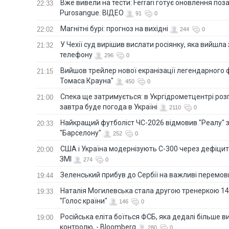
Вже вивели на тести: Ferrari готує оновлення по
22:33
Purosangue. ВІДЕО
91
0
Магнітні бурі: прогноз на вихідні
22:02
244
0
У Чехії суд вирішив вислати росіянку, яка вийшла
21:32
телефону
296
0
Вийшов трейлер нової екранізації легендарного
21:15
Томаса Крауна"
450
0
Спека ще затримується: в Укргідрометцентрі роз
21:00
завтра буде погода в Україні
2110
0
Найкращий футболіст ЧС-2026 відмовив "Реалу" 
20:33
"Барселону"
252
0
США і Україна модернізують С-300 через дефіцит р
20:00
ЗМІ
274
0
Зеленський прибув до Сербії на важливі перемо
19:44
Наталія Могилевська стала другою тренеркою 14
19:33
"Голос країни"
146
0
Російська еліта боїться ФСБ, яка дедалі більше в
19:00
контролю, - Bloomberg
280
0