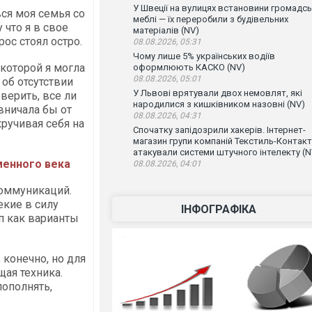
У Швеції на вулицях встановини громадсь
вся моя семья со
меблі — їх переробили з будівельних
 что я в свое
матеріалів (NV)
рос стоял остро.
08.08.2026, 05:31
Чому лише 5% українських водіїв
которой я могла
оформлюють КАСКО (NV)
08.08.2026, 05:01
 об отсутствии
У Львові врятували двох немовлят, які
верить, все ли
народилися з кишківником назовні (NV)
вничала бы от
08.08.2026, 04:31
кручивая себя на
Спочатку запідозрили хакерів. Інтернет-
магазин групи компаній Текстиль-Контакт
атакували системи штучного інтелекту (N
менного века
08.08.2026, 04:01
коммуникаций.
екие в силу
ІНФОГРАФІКА
йп как варианты
конечно, но для
щая техника.
пополнять,