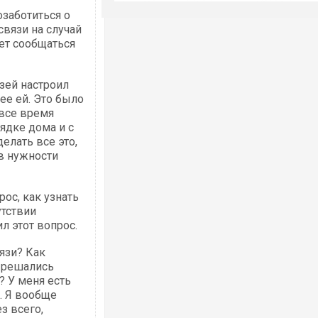
озаботиться о
связи на случай
ет сообщаться
зей настроил
ее ей. Это было
все время
ядке дома и с
елать все это,
 в нужности
рос, как узнать
утствии
л этот вопрос.
язи? Как
 решались
 У меня есть
. Я вообще
з всего,