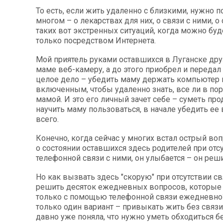
То есть, если жить удаленно с близкими, нужно п
многом – о лекарствах для них, о связи с ними, о 
таких вот экстренных ситуаций, когда можно буд
только посредством Интернета.
Мой приятель руками оставшихся в Луганске дру
маме веб-камеру, а до этого приобрел и передал 
целое дело – убедить маму держать компьютер 
включенным, чтобы удаленно знать, все ли в пор
мамой. И это его личный зачет себе – суметь прод
научить маму пользоваться, в начале убедить ее
всего.
Конечно, когда сейчас у многих встал острый воп
о состоянии оставшихся здесь родителей при отс
телефонной связи с ними, он улыбается – он реши
Но как вызвать здесь "скорую" при отсутствии св
решить десяток ежедневных вопросов, которые
только с помощью телефонной связи ежедневно?
только один вариант – привыкать жить без связи
давно уже поняла, что нужно уметь обходиться бе