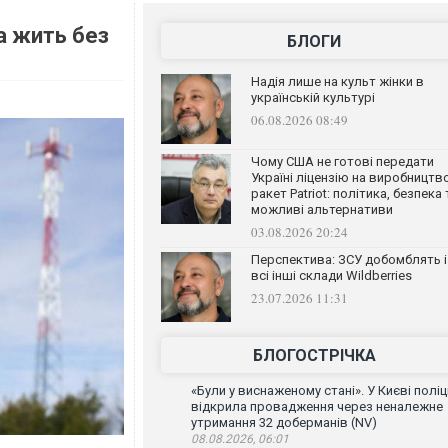
а жить без
БЛОГИ
Надія лише на культ жінки в
українській культурі
06.08.2026 08:49
Чому США не готові передати
Україні ліцензію на виробництв
ракет Patriot: політика, безпека 
можливі альтернативи
03.08.2026 20:24
Перспектива: ЗСУ добомблять і
всі інші склади Wildberries
23.07.2026 11:31
БЛОГОСТРІЧКА
«Були у виснаженому стані». У Києві поліц
відкрила провадження через неналежне
утримання 32 доберманів (NV)
08.08.2026, 06:01