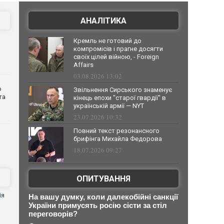
АНАЛІТИКА
Кремль не готовий до
компромісів і прагне досягти
своїх цілей війною, - Foreign
Affairs
03.08.2026 13:02
о
Звільнення Сирського знаменує
та
кінець епохи "старої гвардії" в
українській армії — NYT
23.07.2026 10:32
Повний текст резонансного
брифінга Михайла Федорова
18.07.2026 09:27
ОПИТУВАННЯ
ія
На вашу думку, коли далекобійні санкції
України примусять росію сісти за стіл
переговорів?