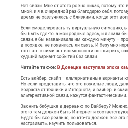
Нет связи. Мне от этого ровно никак, потому что 
мной, и я в очередной раз благодарю себя, потому
время не разлучилась с близкими, когда этот воп
Если смоделировать ту виртуальную ситуацию, в 
бы быть где-то, а мои родные здесь, и я знала бы
связи, я бы названивала им каждую минуту – про
в порядке, не появилась ли связь. И безумно нер
того, что с ними нет возможности поговорить, на
худший вариант событий без связи.
Читайте также:
В Донецке наступила эпоха ка
Есть вайбер, скайп – альтернативные варианты 
Но если представить, что это пожилые люди, дал
возраста от техники и Интернета, и вайбер, и ска
альтернативной связи, кажутся фантастическими.
Звонить бабушке в деревню по Вайберу? Можно, 
этого там должен быть Интернет и соответствую
Будто бы все реально, но кто-то должен все это 
настраивать, научить пользоваться.