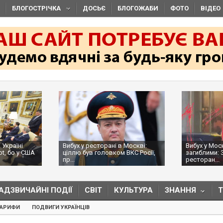
БЛОГОСТРІЧКА
ДОСЬЄ
БЛОГОЖАБИ
ФОТО
ВІДЕО
 Україні
Вибух у ресторані в Москві:
Вибух у Мос
ot, бо у США
ціллю був головком ВКС Росії,
загиблими: 
пр...
ресторан...
АДЗВИЧАЙНІ ПОДІЇ
СВІТ
КУЛЬТУРА
ЗНАННЯ
ТАРИФИ
ПОДВИГИ УКРАЇНЦІВ