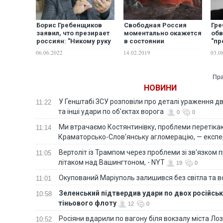
Борис Гребенщиков
Свободная Россия
Гр
заявил, что презирает
моментально окажется
обв
россиян: "Никому руку
в состоянии
"пр
не протягиваю". ВИДЕО
внутренней войны,
вст
06.06.2022
14.02.2019
03.0
попрощается с рядом
своих регионов
Пра
НОВИНИ
У Генштабі ЗСУ розповіли про деталі ураження дв
11:22
та інші удари по об'єктах ворога
0
0
Ми втрачаємо Костянтинівку, проблеми перетіка
11:14
Краматорсько-Слов'янську агломерацію, — експе
Вертоліт із Трампом через проблеми зі зв'язком п
11:05
літаком над Вашингтоном, - NYT
19
0
Окупований Маріуполь залишився без світла та 
11:01
Зеленський підтвердив удари по двох російськ
10:58
тіньового флоту
12
0
Росіяни вдарили по вагону біля вокзалу міста Лоз
10:52