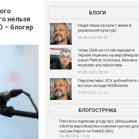
ого
БЛОГИ
го нельзя
Надія лише на культ жінки в
О – блогер
українській культурі
06.08.2026 08:49
Чому США не готові передати
Україні ліцензію на виробництв
ракет Patriot: політика, безпека 
можливі альтернативи
03.08.2026 20:24
Перспектива: ЗСУ добомблять і
всі інші склади Wildberries
23.07.2026 11:31
БЛОГОСТРІЧКА
Пентагон підписав угоду про збільшення
обсягів виробництва комплектуючих для
систем Patriot та THAAD (NV)
06.08.2026, 11:00