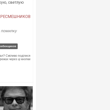
екую, светлую
ПЕРЕСМЕШНИКОВ
у помилку
ребенщиков
ал? Сміливо поділися
режах через ці кнопки