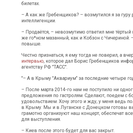
билетах.
– А как же Гребенщиков? – возмутился я за гуру
интеллигенции.
– Продаётся, – невозмутимо ответил мне тёртый 
же го*ном мазанный, как и Кобзон с Чичериной. 
повыше.
Честно признаться, я ему тогда не поверил, а вче
интервью
, которое дал Борис Гребенщиков инф
агентству РФ "ТАСС".
"– А в Крыму "Аквариум" за последние четыре го
– После марта 2014-го нам не поступило ни одно
предложения по гастролям. Сделают, поедем с 
удовольствием. Хочу этого и жду, у меня ведь 
в Крыму. Мы и в Луганске с Донецком готовы вы
грамотно организуют наш концерт, обеспечат вс
для выступления.
– Киев после этого будет для вас закрыт.