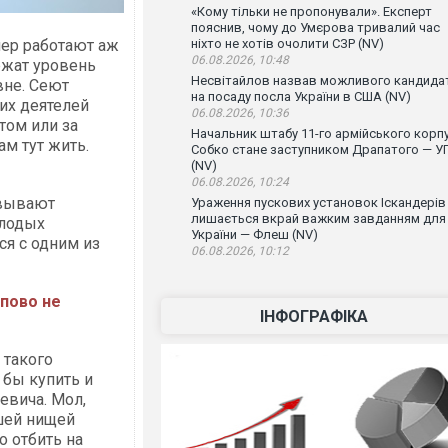
«Кому тільки не пропонували». Експерт
пояснив, чому до Умєрова тривалий час
нер работают аж
ніхто не хотів очолити СЗР (NV)
06.08.2026, 10:48
ржат уровень
Несвітайлов назвав можливого кандида
вне. Сеют
на посаду посла України в США (NV)
тих деятелей
06.08.2026, 10:36
том или за
Начальник штабу 11-го армійського корп
ам тут жить.
Собко стане заступником Драпатого — У
(NV)
06.08.2026, 10:24
овывают
Ураження пускових установок Іскандерів
лишається вкрай важким завданням для
олодых
України — Флеш (NV)
ся с одним из
06.08.2026, 10:12
ипово не
ІНФОГРАФІКА
 такого
 бы купить и
евича. Мол,
ашей нищей
 отбить на