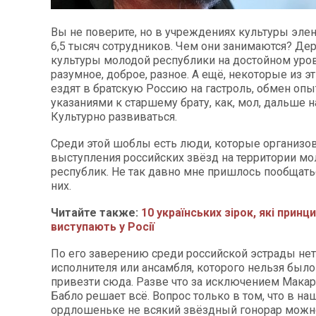
Вы не поверите, но в учреждениях культуры эле
6,5 тысяч сотрудников. Чем они занимаются? Де
культуры молодой республики на достойном уро
разумное, доброе, разное. А ещё, некоторые из э
ездят в братскую Россию на гастроль, обмен опы
указаниями к старшему брату, как, мол, дальше н
Культурно развиваться.
Среди этой шоблы есть люди, которые организ
выступления российских звёзд на территории м
республик. Не так давно мне пришлось пообщать
них.
Читайте также:
10 українських зірок, які принц
виступають у Росії
По его заверению среди российской эстрады нет
исполнителя или ансамбля, которого нельзя было
привезти сюда. Разве что за исключением Макар
Бабло решает всё. Вопрос только в том, что в н
ордлошеньке не всякий звёздный гонорар можно