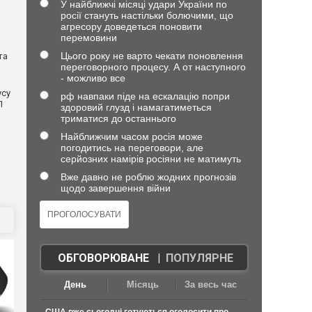
У найближчі місяці удари України по
росії стануть настільки болючими, що
агресору доведеться поновити
перемовини
Цього року не варто чекати поновлення
та
переговорного процесу. А от наступного
- можливо все
усу
рф навпаки піде на ескалацію попри
П
здоровий глузд і намагатиметься
триматися до останнього
Найближчим часом росія може
погодитись на переговори, але
серйозних намірів росіяни не матимуть
Вже давно не роблю жодних прогнозів
щодо завершення війни
ОБГОВОРЮВАНЕ
|
ПОПУЛЯРНЕ
День
Місяць
За весь час