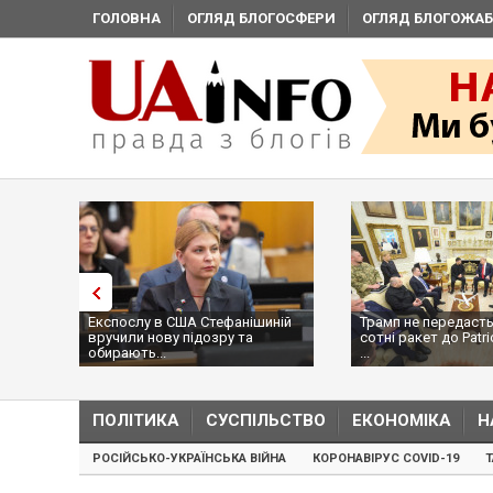
ГОЛОВНА
ОГЛЯД БЛОГОСФЕРИ
ОГЛЯД БЛОГОЖАБ
Експослу в США Стефанішиній
Трамп не передасть
вручили нову підозру та
сотні ракет до Patri
обирають...
...
ПОЛІТИКА
СУСПІЛЬСТВО
ЕКОНОМІКА
Н
РОСІЙСЬКО-УКРАЇНСЬКА ВІЙНА
КОРОНАВІРУС COVID-19