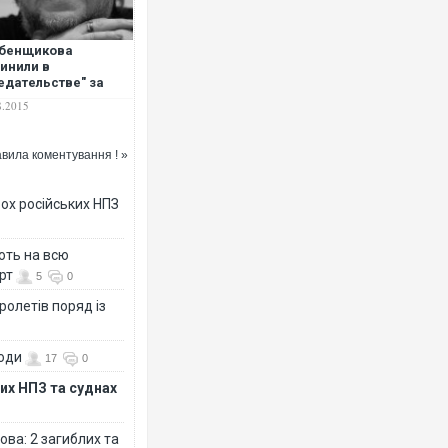
ебенщикова
инили в
едательстве" за
речу с Саакашвили
8.2015
вила коментування ! »
ох російських НПЗ
ють на всю
рт
5
0
ролетів поряд із
води
17
0
их НПЗ та суднах
ова: 2 загиблих та