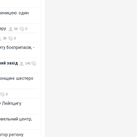
шеницею: один
озру
56
0
38
0
ту боєприпасів, -
ий захід
140
сонщині: шестеро
0
у Лейпцигу
овельний центр,
тор регіону