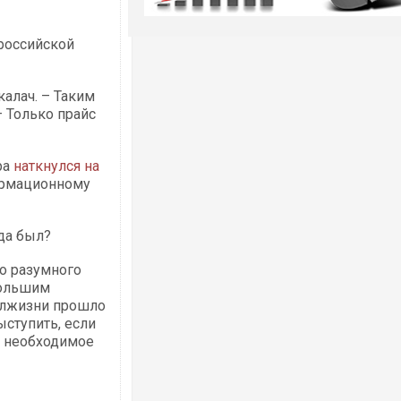
 российской
калач. – Таким
– Только прайс
ра
наткнулся на
ормационному
да был?
го разумного
большим
полжизни прошло
ступить, если
е необходимое