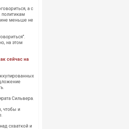
овориться, а с
к политикам
раине меньше не
Росія атакувала Суми КАБами: пошк
торговельний центр, будинки, є пост
овориться".
ФОТО
о, на этом
ак сейчас на
 оккупированных
едложение
ть.
ирата Сильвера.
Топпосадовцю Повітряних Сил вручи
, чтобы и
підозру
.
над схваткой и