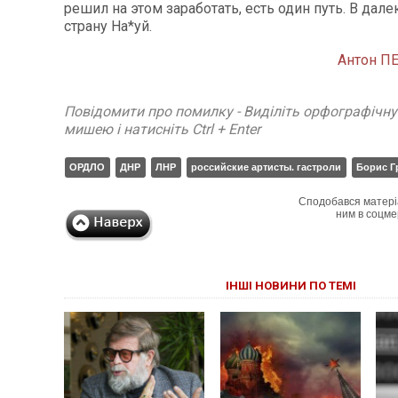
решил на этом заработать, есть один путь. В дал
страну На*уй.
Антон 
Повідомити про помилку - Виділіть орфографічн
мишею і натисніть Ctrl + Enter
ОРДЛО
ДНР
ЛНР
российские артисты. гастроли
Борис Г
Сподобався матері
ним в соцме
ІНШІ НОВИНИ ПО ТЕМІ