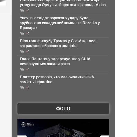
США вже сьогодні готуються оголосити про
угоду щодо Ормузької протоки з Іраном, - Axios
0
Уночі внаслідок ворожого удару було
зруйновано складський комплекс Rozetka у
Броварах
0
Біля гольф-клубу Трампа у Лос-Анжелесі
затримали озброєного чоловіка
0
Глава Пентагону заперечує, що у США
вичерпуються запаси ракет
0
Блаттер розповів, хто має очолити ФІФА
замість Інфантіно
0
ФОТО