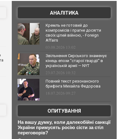
АНАЛІТИКА
Кремль не готовий до
компромісів і прагне досягти
своїх цілей війною, - Foreign
Affairs
03.08.2026 13:02
о
Звільнення Сирського знаменує
та
кінець епохи "старої гвардії" в
українській армії — NYT
23.07.2026 10:32
Повний текст резонансного
брифінга Михайла Федорова
18.07.2026 09:27
ОПИТУВАННЯ
На вашу думку, коли далекобійні санкції
України примусять росію сісти за стіл
переговорів?