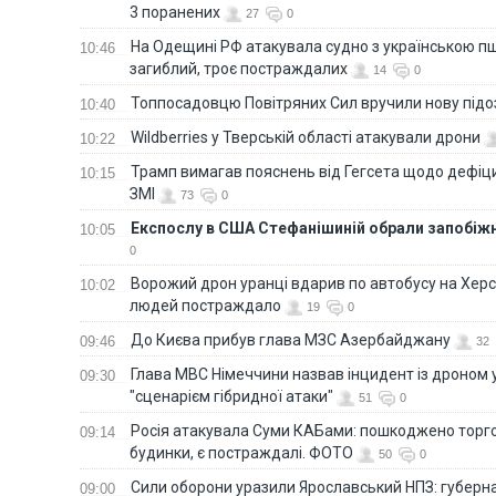
3 поранених
27
0
На Одещині РФ атакувала судно з українською п
10:46
загиблий, троє постраждалих
14
0
Топпосадовцю Повітряних Сил вручили нову під
10:40
Wildberries у Тверській області атакували дрони
10:22
Трамп вимагав пояснень від Гегсета щодо дефіци
10:15
ЗМІ
73
0
Експослу в США Стефанішиній обрали запобіжн
10:05
0
Ворожий дрон уранці вдарив по автобусу на Хер
10:02
людей постраждало
19
0
До Києва прибув глава МЗС Азербайджану
09:46
32
Глава МВС Німеччини назвав інцидент із дроном 
09:30
"сценарієм гібридної атаки"
51
0
Росія атакувала Суми КАБами: пошкоджено торг
09:14
будинки, є постраждалі. ФОТО
50
0
Сили оборони уразили Ярославський НПЗ: губерна
09:00