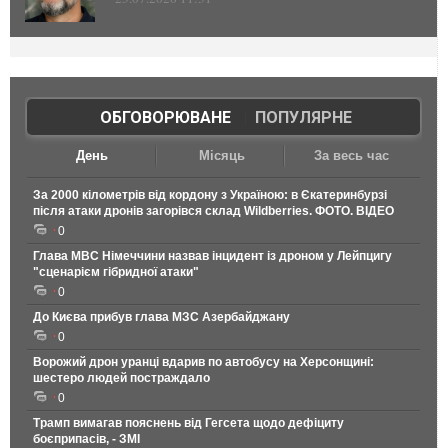
ОБГОВОРЮВАНЕ
|
ПОПУЛЯРНЕ
День
Місяць
За весь час
За 2000 кілометрів від кордону з Україною: в Єкатеринбурзі
після атаки дронів загорівся склад Wildberries. ФОТО. ВІДЕО
0
Глава МВС Німеччини назвав інцидент із дроном у Лейпцигу
"сценарієм гібридної атаки"
0
До Києва прибув глава МЗС Азербайджану
0
Ворожий дрон уранці вдарив по автобусу на Херсонщині:
шестеро людей постраждало
0
Трамп вимагав пояснень від Гегсета щодо дефіциту
боєприпасів, - ЗМІ