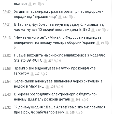
експерт
98
0
Як діяти пасажирам у разі загрози під час подорожі -
22:42
поради від "Укрзалізниці"
132
0
В Таїланді футболіст загинув від удару блискавки під
22:31
час матчу: ще 12 людей постраждали. ВІДЕО
149
0
"Немає чіткого „ні“", - Михайло Федоров не відкидає
22:13
повернення на посаду міністра оборони України
95
0
Huawei виходить на ринок позашляховиків з моделлю
22:02
Stelato G9. ФОТО
297
0
Трамп різко відреагував на чутки про конфлікт з
21:58
Гегсетом
117
0
Зеленський анонсував звільнення через ситуацію із
21:54
водою в Марганці
125
0
В Україні розподіляти електроенергію будуть по-
21:43
новому: Шмигаль розкрив деталі
261
0
"Я доначу щодня": Даша Астаф'єва різко висловилася
21:32
про зірок, які забули про війну
165
0