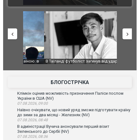
ВІДЕО
країною: в
В Таїланді футболіст загинув від удару
Топпосадов
агорівся
блискавки під час матчу: ще 12 людей
підозру
постраждали. ВІДЕО
БЛОГОСТРІЧКА
Клімкін оцінив можливість призначення Паліси послом
України в США (NV)
07.08.2026, 09:00
Наївно очікувати, що новий уряд зможе підготувати країну
до зими за два місяці - Железняк (NV)
07.08.2026, 08:48
В адміністрації Вучича анонсували перший візит
Зеленського до Сербії (NV)
07.08.2026, 08:36