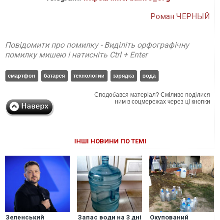
Роман ЧЕРНЫЙ
Повідомити про помилку - Виділіть орфографічну
помилку мишею і натисніть Ctrl + Enter
смартфон
батарея
технологии
зарядка
вода
Сподобався матеріал? Сміливо поділися
ним в соцмережах через ці кнопки
ІНШІ НОВИНИ ПО ТЕМІ
Зеленський
Запас води на 3 дні
Окупований