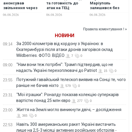
анонсував
та готовність до
Маріуполь
звільнення через
атак на ТЕЦ:
залишився без
ситуацію із водою
експерт розповів
світла та води
06.08.2026
06.08.2026
06.08.2026
в Марганці
про ризики
знеструмлення
Києва
Правила коментування ! »
НОВИНИ
За 2000 кілометрів від кордону з Україною: в
09:14
Єкатеринбурзі після атаки дронів загорівся склад
Wildberries. ФОТО. ВІДЕО
7
0
"Нам вони теж потрібні": Трамп підтвердив, що не
09:00
надасть Україні перехоплювачі до Patriot
15
0
Потужний гавайський телескоп виявив на Сонці те, чого
23:55
раніше не бачив ніхто
579
0
"Мої іграшки": Роналду показав колекцію суперкарів
23:31
вартістю понад 25 млн євро
277
0
Життя на Землі могло виникнути двічі, – дослідження
23:00
365
0
Навіть 300 американських ракет Україні вистачить
22:53
лише на 2,5-3 місяці активних російських обстрілів -