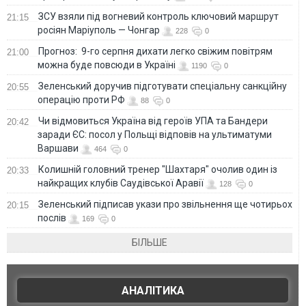
ЗСУ взяли під вогневий контроль ключовий маршрут
21:15
росіян Маріуполь — Чонгар
228
0
Прогноз: 9-го серпня дихати легко свіжим повітрям
21:00
можна буде повсюди в Україні
1190
0
Зеленський доручив підготувати спеціальну санкційну
20:55
операцію проти РФ
88
0
Чи відмовиться Україна від героїв УПА та Бандери
20:42
заради ЄС: посол у Польщі відповів на ультиматуми
Варшави
464
0
Колишній головний тренер "Шахтаря" очолив один із
20:33
найкращих клубів Саудівської Аравії
128
0
Зеленський підписав укази про звільнення ще чотирьох
20:15
послів
169
0
БІЛЬШЕ
АНАЛІТИКА