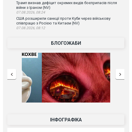
Трамп визнав дефіцит окремих видів боєприпасів після
війни з Іраном (NV)
07.08.2026, 08:24
США розширили санкції проти Куби через військову
співпрацю з Росією та Китаєм (NV)
07.08.2026, 08:12
БЛОГОЖАБИ
ІНФОГРАФІКА