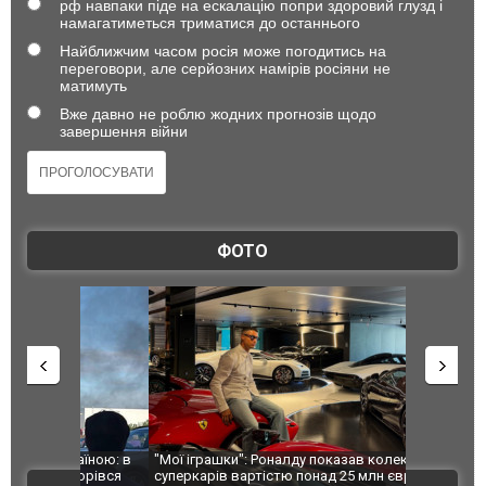
рф навпаки піде на ескалацію попри здоровий глузд і
намагатиметься триматися до останнього
Найближчим часом росія може погодитись на
переговори, але серйозних намірів росіяни не
матимуть
Вже давно не роблю жодних прогнозів щодо
завершення війни
ФОТО
країною: в
"Мої іграшки": Роналду показав колекцію
Huawei вих
агорівся
суперкарів вартістю понад 25 млн євро
моделлю St