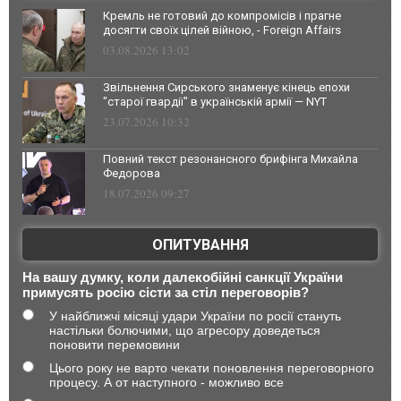
Кремль не готовий до компромісів і прагне
досягти своїх цілей війною, - Foreign Affairs
03.08.2026 13:02
Звільнення Сирського знаменує кінець епохи
"старої гвардії" в українській армії — NYT
23.07.2026 10:32
Повний текст резонансного брифінга Михайла
Федорова
18.07.2026 09:27
ОПИТУВАННЯ
На вашу думку, коли далекобійні санкції України
примусять росію сісти за стіл переговорів?
У найближчі місяці удари України по росії стануть
настільки болючими, що агресору доведеться
поновити перемовини
Цього року не варто чекати поновлення переговорного
процесу. А от наступного - можливо все