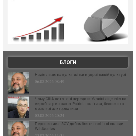
БЛОГИ
Надія лише на культ жінки в українській культурі
06.08.2026 08:49
Чому США не готові передати Україні ліцензію на
виробництво ракет Patriot: політика, безпека та
можливі альтернативи
03.08.2026 20:24
Перспектива: ЗСУ добомблять і всі інші склади
Wildberries
23.07.2026 11:31