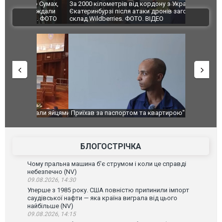
по Сумах,
За 2000 кілометрів від кордону з Україною: в
"Мої іграш
траждали
Єкатеринбурзі після атаки дронів загорівся
суперкарів
ВІДЕО
ині. ФОТО
склад Wildberries. ФОТО. ВІДЕО
идали яйцями
Приїхав за паспортом та квартирою": у полон
Одесу накр
до українських військових потрапив тезка
ураганним 
зіркового футболіста Мохамеда Салаха
БЛОГОСТРІЧКА
Чому пральна машина б'є струмом і коли це справді
небезпечно (NV)
09.08.2026, 14:30
Уперше з 1985 року. США повністю припинили імпорт
саудівської нафти — яка країна виграла від цього
найбільше (NV)
09.08.2026, 14:15