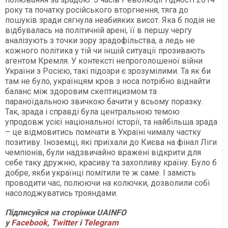
року та початку російського вторгнення, тяга до
пошуків зради сягнула неабияких висот. Яка б подія не
відбувалась на політичній арені, її в першу чергу
аналізують з точки зору зрадофільства, а ледь не
кожного політика у тій чи іншій ситуації прозивають
агентом Кремля. У контексті непроголошеної війни
України з Росією, такі підозри є зрозумілими. Та як би
там не було, українцям кров з носа потрібно віднайти
баланс між здоровим скептицизмом та
параноїдальною звичкою бачити у всьому поразку.
Так, зрада і справді була центральною темою
упродовж усієї національної історії, та найбільша зрада
– це відмовитись помічати в Україні чималу частку
позитиву. Іноземці, які приїхали до Києва на фінал Ліги
чемпіонів, були надзвичайно вражені відкрити для
себе таку дружню, красиву та захопливу країну. Було б
добре, якби українці помітили те ж саме. І замість
проводити час, полюючи на колючки, дозволили собі
насолоджуватись трояндами.
П
ідписуйся на сторінки
UAINFO
у
Facebook
,
Twitter
і
Telegram