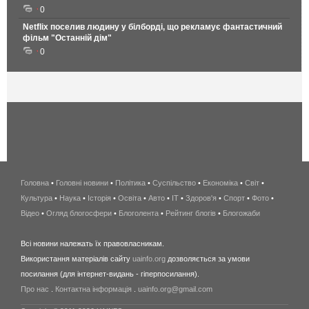
0
Netflix поселив людину у білборді, що рекламує фантастичний
фільм "Останній дім"
0
Головна
•
Головні новини
•
Політика
•
Суспільство
•
Економіка
беспроводной
•
Світ
•
Культура
•
Наука
•
Історія
•
Освіта
•
Авто
•
IT
•
Здоров'я
интернет
•
Спорт
•
Фото
•
Відео
•
Огляд блогосфери
•
Блоголента
•
Рейтинг блогів
киев
•
Блогожаби
и
Всі новини належать їх правовласникам.
область
Використання матеріалів сайту
uainfo.org
дозволяється за умови
wimax
посилання (для інтернет-видань - гіперпосилання).
интернет
Про нас
.
Контактна інформація
.
uainfo.org@gmail.com
в
киеве