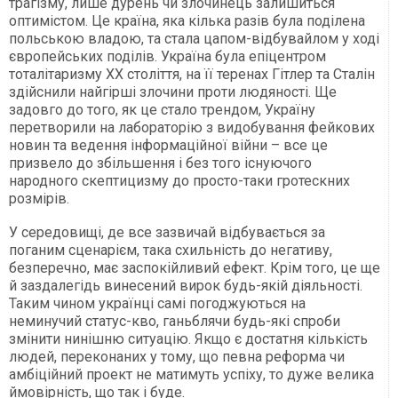
трагізму, лише дурень чи злочинець залишиться
оптимістом. Це країна, яка кілька разів була поділена
польською владою, та стала цапом-відбувайлом у ході
європейських поділів. Україна була епіцентром
тоталітаризму XX століття, на її теренах Гітлер та Сталін
здійснили найгірші злочини проти людяності. Ще
задовго до того, як це стало трендом, Україну
перетворили на лабораторію з видобування фейкових
новин та ведення інформаційної війни – все це
призвело до збільшення і без того існуючого
народного скептицизму до просто-таки гротескних
розмірів.
У середовищі, де все зазвичай відбувається за
поганим сценарієм, така схильність до негативу,
безперечно, має заспокійливий ефект. Крім того, це ще
й заздалегідь винесений вирок будь-якій діяльності.
Таким чином українці самі погоджуються на
неминучий статус-кво, ганьблячи будь-які спроби
змінити нинішню ситуацію. Якщо є достатня кількість
людей, переконаних у тому, що певна реформа чи
амбіційний проект не матимуть успіху, то дуже велика
ймовірність, що так і буде.