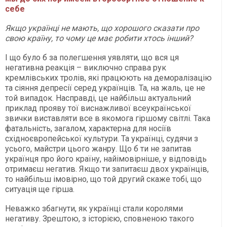
себе
Якщо українці не мають, що хорошого сказати про
свою країну, то чому це має робити хтось інший?
І що було б за полегшення уявляти, що вся ця
негативна реакція – виключно справа рук
кремлівських тролів, які працюють на деморалізацію
та сіяння депресії серед українців. Та, на жаль, це не
той випадок. Насправді, це найбільш актуальний
приклад прояву тої виснажливої всеукраїнської
звички виставляти все в якомога гіршому світлі. Така
фатальність, загалом, характерна для носіїв
східноєвропейської культури. Та українці, судячи з
усього, майстри цього жанру. Що б ти не запитав
українця про його країну, найімовірніше, у відповідь
отримаєш негатив. Якщо ти запитаєш двох українців,
то найбільш імовірно, що той другий скаже тобі, що
ситуація ще гірша.
Неважко збагнути, як українці стали королями
негативу. Зрештою, з історією, сповненою такого