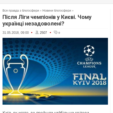
Вся правда з блогосфери
»
Новини блогосфери
»
Після Ліги чемпіонів у Києві. Чому
українці незадоволені?
•
•
31.05.2018, 09:00
2507
0
Київ, як місто, де пройшла найбільша світова