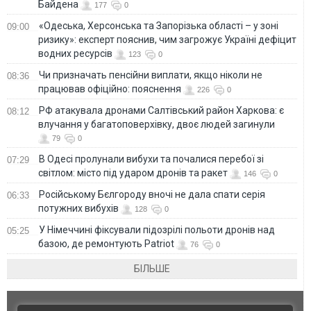
Байдена
177
0
«Одеська, Херсонська та Запорізька області – у зоні
09:00
ризику»: експерт пояснив, чим загрожує Україні дефіцит
водних ресурсів
123
0
Чи призначать пенсійни виплати, якщо ніколи не
08:36
працював офіційно: пояснення
226
0
РФ атакувала дронами Салтівський район Харкова: є
08:12
влучання у багатоповерхівку, двоє людей загинули
79
0
В Одесі пролунали вибухи та почалися перебої зі
07:29
світлом: місто під ударом дронів та ракет
146
0
Російському Бєлгороду вночі не дала спати серія
06:33
потужних вибухів
128
0
У Німеччині фіксували підозрілі польоти дронів над
05:25
базою, де ремонтують Patriot
76
0
БІЛЬШЕ