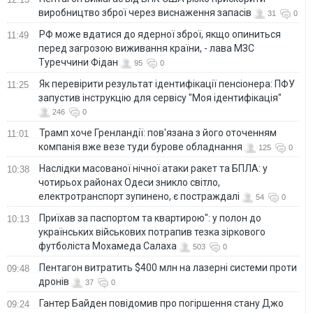
виробництво зброї через виснаження запасів
31
0
РФ може вдатися до ядерної зброї, якщо опиниться
11:49
перед загрозою виживання країни, - лава МЗС
Туреччини Фідан
95
0
Як перевірити результат ідентифікації пенсіонера: ПФУ
11:25
запустив інструкцію для сервісу "Моя ідентифікація"
246
0
Трамп хоче Гренландії: пов'язана з його оточенням
11:01
компанія вже везе туди бурове обладнання
125
0
Наслідки масованої нічної атаки ракет та БПЛА: у
10:38
чотирьох районах Одеси зникло світло,
електротранспорт зупинено, є постраждалі
54
0
Приїхав за паспортом та квартирою": у полон до
10:13
українських військових потрапив тезка зіркового
футболіста Мохамеда Салаха
503
0
Пентагон витратить $400 млн на лазерні системи проти
09:48
дронів
37
0
Гантер Байден повідомив про погіршення стану Джо
09:24