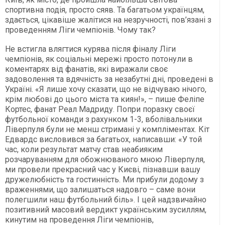
спортивна подія, просто сяяв. Та багатьом українцям,
здається, цікавіше жалітися на незручності, пов’язані з
проведенням Ліги чемпіонів. Чому так?
Не встигла влягтися курява після фіналу Ліги
чемпіонів, як соціальні мережі просто потонули в
коментарях від фанатів, які виражали своє
задоволення та вдячність за незабутні дні, проведені в
Україні. «Я лише хочу сказати, що не відчуваю нічого,
крім любові до цього міста та киян!», – пише Феліпе
Кортес, фанат Реал Мадриду. Попри поразку своєї
футбольної команди з рахунком 1-3, вболівальники
Ліверпуля були не менш стримані у компліментах. Кіт
Едвардс висловився за багатьох, написавши: «У той
час, коли результат матчу став неабияким
розчаруванням для обожнюваного мною Ліверпуля,
ми провели прекрасний час у Києві, пізнавши вашу
дружелюбність та гостинність. Ми прибули додому з
враженнями, що залишаться надовго – саме вони
полегшили наш футбольний біль». І цей надзвичайно
позитивний масовий вердикт українським зусиллям,
кинутим на проведення Ліги чемпіонів,