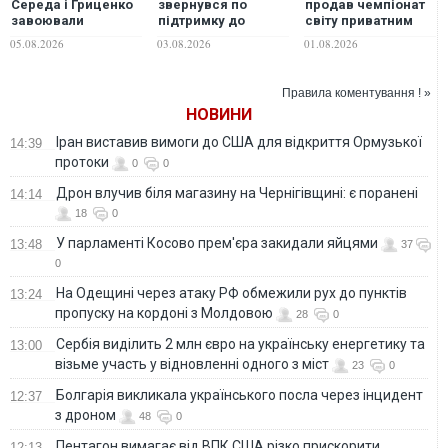
Середа і Гриценко
звернувся по
продав чемпіонат
завоювали
підтримку до
світу приватним
"бронзу"
Трампа після
інвесторам: ФІФА
05.08.2026
03.08.2026
01.08.2026
чемпіонату Європи
провалу плану
скасувала свої
продажу частки в
плани через
ЧС, - Reuters
загрозу бойкотів
Правила коментування ! »
НОВИНИ
Іран виставив вимоги до США для відкриття Ормузької
14:39
протоки
0
0
Дрон влучив біля магазину на Чернігівщині: є поранені
14:14
18
0
У парламенті Косово прем'єра закидали яйцями
13:48
37
0
На Одещині через атаку РФ обмежили рух до пунктів
13:24
пропуску на кордоні з Молдовою
28
0
Сербія виділить 2 млн євро на українську енергетику та
13:00
візьме участь у відновленні одного з міст
23
0
Болгарія викликала українського посла через інцидент
12:37
з дроном
48
0
Пентагон вимагає від ВПК США різко прискорити
12:13