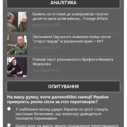
АНАЛІТИКА
Кремль не готовий до компромісів і прагне
досягти своїх цілей війною, - Foreign Affairs
03.08.2026 13:02
Звільнення Сирського знаменує кінець епохи
"старої гвардії" в українській армії — NYT
23.07.2026 10:32
Повний текст резонансного брифінга Михайла
Федорова
18.07.2026 09:27
ОПИТУВАННЯ
На вашу думку, коли далекобійні санкції України
примусять росію сісти за стіл переговорів?
У найближчі місяці удари України по росії стануть
настільки болючими, що агресору доведеться
поновити перемовини
Цього року не варто чекати поновлення переговорного