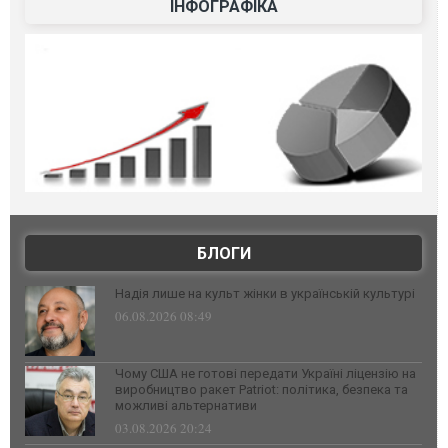
ІНФОГРАФІКА
БЛОГИ
Надія лише на культ жінки в українській культурі
06.08.2026 08:49
Чому США не готові передати Україні ліцензію на
виробництво ракет Patriot: політика, безпека та
можливі альтернативи
03.08.2026 20:24