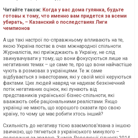
Читайте також:
Когда у вас дома гулянка, будьте
готовы к тому, что именно вам придется за всеми
убирать, – Казанский о последствиях Лиги
чемпионов​​​​​​​
А ще такі настрої по-справжньому впливають на те,
якою Україна постає в очах міжнародної спільноти.
Журналістів, які приїжджають в Україну, не слід
звинувачувати у тому, що вони фокусуються лише на
негативних темах – це саме те, про що вони найчастіше
чують в розмовах з українцями. Те ж саме
відбувається з інвесторами, які у своїй місії керуються
фактами. Цих людей навряд чи надихає безкінечний
потік негативних оцінок, які лунають від
представників української бізнес-спільноти, які
вважають себе раціональними реалістами. Якщо
українці не мають, що хорошого сказати про свою
країну, то чому це має робити хтось інший?
Схильність до негативу тісно взаємопов’язана з іншою
звичкою, що тягнеться з українського минулого –
полювання за зрадою. З часів Революції гідності 2014