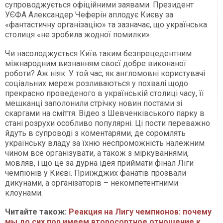
супроводжується офіційними заявами. Президент
УЄФА Александер Чеферін аплодує Києву за
«фантастичну організацію» та зазначає, що українська
столиця «не зробила жодної помилки».
Чи насолоджується Київ таким безпрецедентним
міжнародним визнанням своєї добре виконаної
роботи? Аж ніяк. У той час, як англомовні користувачі
соціальних мереж розливаються у похвалі щодо
прекрасно проведеного в українській столиці часу, її
мешканці заполонили стрічку новин постами зі
скаргами на сміття. Відео з Шевченківського парку в
стані розрухи особливо популярні. Ці пости переважно
йдуть в супроводі з коментарями, де соромлять
українську владу за їхню неспроможність належним
чином все організувати, а також з міркуваннями,
мовляв, і що це за дурна ідея приймати фінал Ліги
чемпіонів у Києві. Приїжджих фанатів прозвали
дикунами, а організаторів – некомпетентними
клоунами.
Читайте також:
Реакция на Лигу чемпионов: почему
мы до сих пор имеем второсортное отношение к