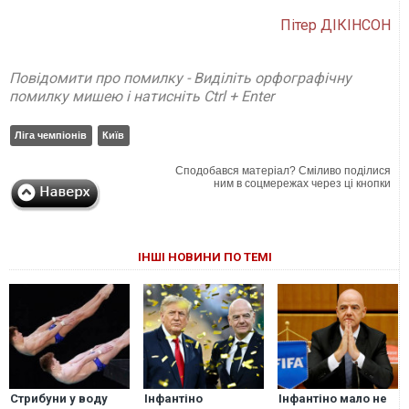
Пітер ДІКІНСОН
Повідомити про помилку - Виділіть орфографічну
помилку мишею і натисніть Ctrl + Enter
Ліга чемпіонів
Київ
Сподобався матеріал? Сміливо поділися
ним в соцмережах через ці кнопки
ІНШІ НОВИНИ ПО ТЕМІ
Стрибуни у воду
Інфантіно
Інфантіно мало не