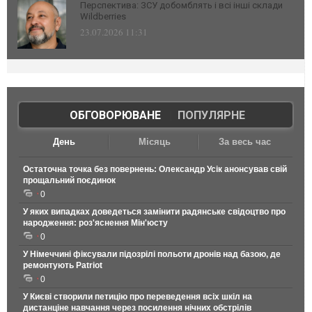
Перспектива: ЗСУ добомблять і всі інші склади
Wildberries
23.07.2026 11:31
ОБГОВОРЮВАНЕ
|
ПОПУЛЯРНЕ
День
Місяць
За весь час
Остаточна точка без повернень: Олександр Усік анонсував свій
прощальний поєдинок
0
У яких випадках доведеться замінити радянське свідоцтво про
народження: роз'яснення Мін'юсту
0
У Німеччині фіксували підозрілі польоти дронів над базою, де
ремонтують Patriot
0
У Києві створили петицію про переведення всіх шкіл на
дистанціне навчання через посилення нічних обстрілів