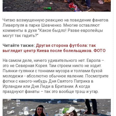
Читаю возмущенную реакцию на поведение фанатов
Ливерпуля в парке Шевченко. Многие оставляют
комменты в духе "Какое быдло! Разве европейцы
могут так гадить?"
Читайте также:
Другая сторона футбола: так
выглядит центр Киева после болельщиков. ФОТО
На самом деле, ничего удивительного нет. Европа –
это не Северная Корея. Там строем никто не ходит.
Пьянки-гулянки с тоннами мусора и толпами бухой
молодежи - абсолютно обычное явление. Посмотрите
фотки с какого-нибудь Дня Святого Патрика в
Ирландии или Дня Леди в Британии. А когда
празднуют фанаты – так это вообще трэш и угар.