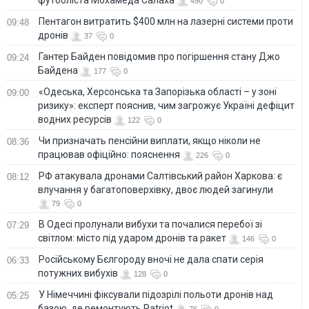
490
0
Пентагон витратить $400 млн на лазерні системи проти
09:48
дронів
37
0
Гантер Байден повідомив про погіршення стану Джо
09:24
Байдена
177
0
«Одеська, Херсонська та Запорізька області – у зоні
09:00
ризику»: експерт пояснив, чим загрожує Україні дефіцит
водних ресурсів
122
0
Чи призначать пенсійни виплати, якщо ніколи не
08:36
працював офіційно: пояснення
226
0
РФ атакувала дронами Салтівський район Харкова: є
08:12
влучання у багатоповерхівку, двоє людей загинули
79
0
В Одесі пролунали вибухи та почалися перебої зі
07:29
світлом: місто під ударом дронів та ракет
146
0
Російському Бєлгороду вночі не дала спати серія
06:33
потужних вибухів
128
0
У Німеччині фіксували підозрілі польоти дронів над
05:25
базою, де ремонтують Patriot
76
0