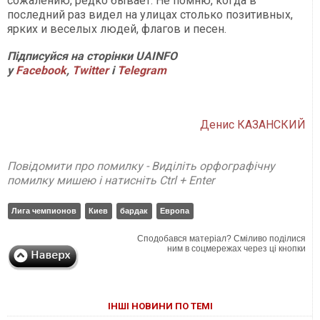
сожалению, редко бывает. Не помню, когда в
последний раз видел на улицах столько позитивных,
ярких и веселых людей, флагов и песен.
П
ідписуйся на сторінки
UAINFO
у
Facebook
,
Twitter
і
Telegram
Денис КАЗАНСКИЙ
Повідомити про помилку - Виділіть орфографічну
помилку мишею і натисніть Ctrl + Enter
Лига чемпионов
Киев
бардак
Европа
Сподобався матеріал? Сміливо поділися
ним в соцмережах через ці кнопки
ІНШІ НОВИНИ ПО ТЕМІ