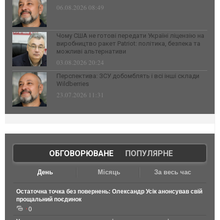
06.08.2026 08:49
Чому США не готові передати Україні ліцензію на
виробництво ракет Patriot: політика, безпека та
можливі альтернативи
03.08.2026 20:24
Перспектива: ЗСУ добомблять і всі інші склади
Wildberries
23.07.2026 11:31
ОБГОВОРЮВАНЕ
|
ПОПУЛЯРНЕ
День
Місяць
За весь час
Остаточна точка без повернень: Олександр Усік анонсував свій
прощальний поєдинок
0