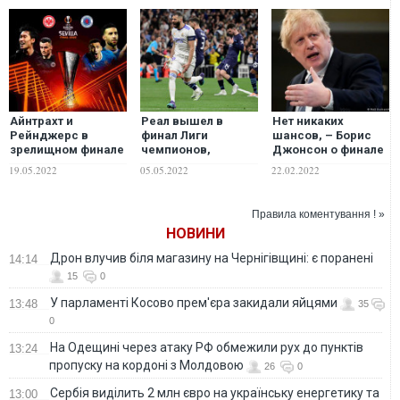
Айнтрахт и
Реал вышел в
Нет никаких
Рейнджерс в
финал Лиги
шансов, – Борис
зрелищном финале
чемпионов,
Джонсон о финале
определили
совершив
Лиги чемпионов в
19.05.2022
05.05.2022
22.02.2022
победителя Лиги
невероятный
России
Европы. ВИДЕО
камбэк против
Манчестер Сити
Правила коментування ! »
НОВИНИ
Дрон влучив біля магазину на Чернігівщині: є поранені
14:14
15
0
У парламенті Косово прем'єра закидали яйцями
13:48
35
0
На Одещині через атаку РФ обмежили рух до пунктів
13:24
пропуску на кордоні з Молдовою
26
0
Сербія виділить 2 млн євро на українську енергетику та
13:00