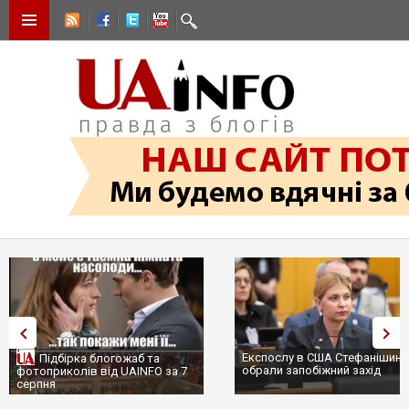
Експослу в США Стефанішині
Підбірка блогожаб та
обрали запобіжний захід
фотоприколів від UAINFO за 7
серпня