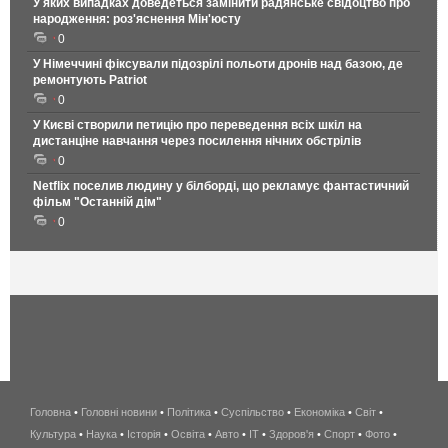
У яких випадках доведеться замінити радянське свідоцтво про
народження: роз'яснення Мін'юсту
0
У Німеччині фіксували підозрілі польоти дронів над базою, де
ремонтують Patriot
0
У Києві створили петицію про переведення всіх шкіл на
дистанціне навчання через посилення нічних обстрілів
0
Netflix поселив людину у білборді, що рекламує фантастичний
фільм "Останній дім"
0
Головна
•
Головні новини
•
Політика
•
Суспільство
•
Економіка
беспроводной
•
Світ
•
Культура
•
Наука
•
Історія
•
Освіта
•
Авто
•
IT
•
Здоров'я
интернет
•
Спорт
•
Фото
•