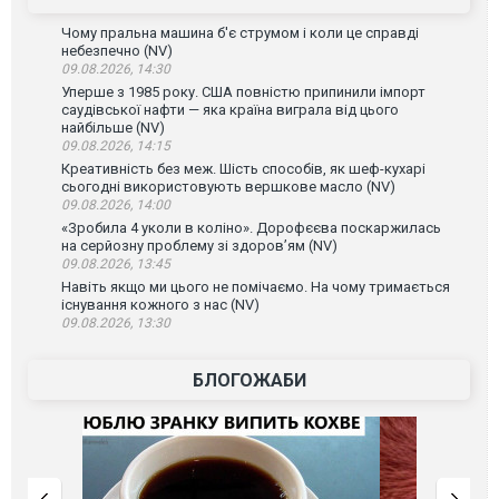
Чому пральна машина б'є струмом і коли це справді
небезпечно (NV)
09.08.2026, 14:30
Уперше з 1985 року. США повністю припинили імпорт
саудівської нафти — яка країна виграла від цього
найбільше (NV)
09.08.2026, 14:15
Креативність без меж. Шість способів, як шеф-кухарі
сьогодні використовують вершкове масло (NV)
09.08.2026, 14:00
«Зробила 4 уколи в коліно». Дорофєєва поскаржилась
на серйозну проблему зі здоров’ям (NV)
09.08.2026, 13:45
Навіть якщо ми цього не помічаємо. На чому тримається
існування кожного з нас (NV)
09.08.2026, 13:30
БЛОГОЖАБИ