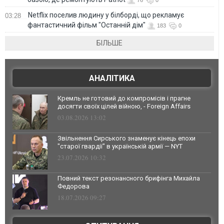
Netflix поселив людину у білборді, що рекламує
03:28
фантастичний фільм "Останній дім"
183
0
БІЛЬШЕ
АНАЛІТИКА
Кремль не готовий до компромісів і прагне
досягти своїх цілей війною, - Foreign Affairs
03.08.2026 13:02
Звільнення Сирського знаменує кінець епохи
"старої гвардії" в українській армії — NYT
23.07.2026 10:32
Повний текст резонансного брифінга Михайла
Федорова
18.07.2026 09:27