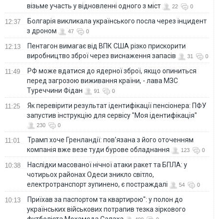
візьме участь у відновленні одного з міст
22
0
Болгарія викликала українського посла через інцидент
12:37
з дроном
47
0
Пентагон вимагає від ВПК США різко прискорити
12:13
виробництво зброї через виснаження запасів
31
0
РФ може вдатися до ядерної зброї, якщо опиниться
11:49
перед загрозою виживання країни, - лава МЗС
Туреччини Фідан
91
0
Як перевірити результат ідентифікації пенсіонера: ПФУ
11:25
запустив інструкцію для сервісу "Моя ідентифікація"
230
0
Трамп хоче Гренландії: пов'язана з його оточенням
11:01
компанія вже везе туди бурове обладнання
123
0
Наслідки масованої нічної атаки ракет та БПЛА: у
10:38
чотирьох районах Одеси зникло світло,
електротранспорт зупинено, є постраждалі
54
0
Приїхав за паспортом та квартирою": у полон до
10:13
українських військових потрапив тезка зіркового
футболіста Мохамеда Салаха