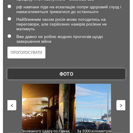
рф навпаки піде на ескалацію попри здоровий глузд і
намагатиметься триматися до останнього
Найближчим часом росія може погодитись на
переговори, але серйозних намірів росіяни не
матимуть
Вже давно не роблю жодних прогнозів щодо
завершення війни
ФОТО
по Сумах,
За 2000 кілометрів від кордону з Україною: в
"Мої іграш