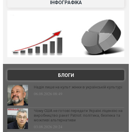
ІНФОГРАФІКА
БЛОГИ
Надія лише на культ жінки в українській культурі
06.08.2026 08:49
Чому США не готові передати Україні ліцензію на
виробництво ракет Patriot: політика, безпека та
можливі альтернативи
03.08.2026 20:24