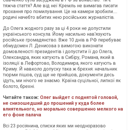
тяжча стаття? Але від неї Кремль не вимагав писати
прохання про помилування. Це на камери зробили.....
родичі начебто вбитих нею російських журналістів.
До Олега жодного разу за ці 4 роки не допустили
українського консула. Йому насильно нав‘язують
російське громадянство. Вже 10 днів в РФ перебуває
обмудсмен Л. Денисова з вимогою виконати
домовленості президентів і допустити її до Олега,
Олександра, яких катують в Сибіру, Романа, який в
ізоляції в Лефортово, Володимира, якого катують в
Криму. Й навколо допуску така ж брехня: начальник
тюрми пішов, суд ще не прийшов, документи десь
ідуть, ми нічого не знаємо. Країна суцільної, липкої як
болото, брехні.
Читайте також:
Олег выйдет с поднятой головой,
не снизошедший до прошений у куда более
влиятельного, но морально совершенно мелкого на
его фоне палача
Всі 23 росіянина, списки яких ми неодноразово