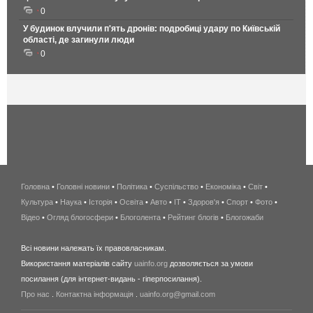
0
У будинок влучили п'ять дронів: подробиці удару по Київській
області, де загинули люди
0
Головна
•
Головні новини
•
Політика
•
Суспільство
•
Економіка
беспроводной
•
Світ
•
Культура
•
Наука
•
Історія
•
Освіта
•
Авто
•
IT
•
Здоров'я
интернет
•
Спорт
•
Фото
•
Відео
•
Огляд блогосфери
•
Блоголента
•
Рейтинг блогів
киев
•
Блогожаби
и
Всі новини належать їх правовласникам.
область
Використання матеріалів сайту
uainfo.org
дозволяється за умови
wimax
посилання (для інтернет-видань - гіперпосилання).
интернет
Про нас
.
Контактна інформація
.
uainfo.org@gmail.com
в
киеве