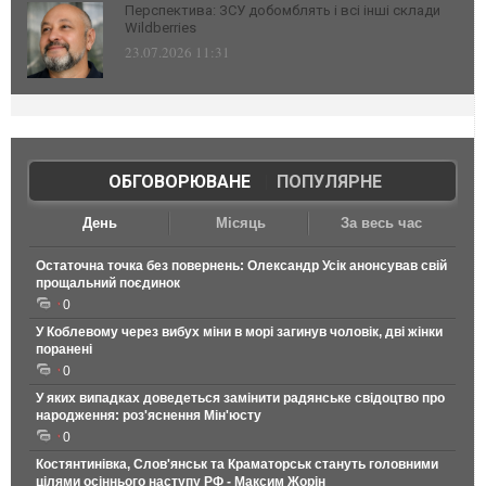
Перспектива: ЗСУ добомблять і всі інші склади
Wildberries
23.07.2026 11:31
ОБГОВОРЮВАНЕ
|
ПОПУЛЯРНЕ
День
Місяць
За весь час
Остаточна точка без повернень: Олександр Усік анонсував свій
прощальний поєдинок
0
У Коблевому через вибух міни в морі загинув чоловік, дві жінки
поранені
0
У яких випадках доведеться замінити радянське свідоцтво про
народження: роз'яснення Мін'юсту
0
Костянтинівка, Слов'янськ та Краматорськ стануть головними
цілями осіннього наступу РФ - Максим Жорін