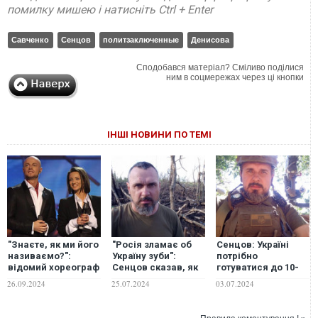
помилку мишею і натисніть Ctrl + Enter
Савченко
Сенцов
политзаключенные
Денисова
Сподобався матеріал? Сміливо поділися
ним в соцмережах через ці кнопки
ІНШІ НОВИНИ ПО ТЕМІ
"Знаєте, як ми його
"Росія зламає об
Сенцов: Україні
називаємо?":
Україну зуби":
потрібно
відомий хореограф
Сенцов сказав, як
готуватися до 10-
розсекретив
довго триватиме
річної війни
26.09.2024
25.07.2024
03.07.2024
прізвисько Влада
війна
Ями, яке той
отримав після втечі