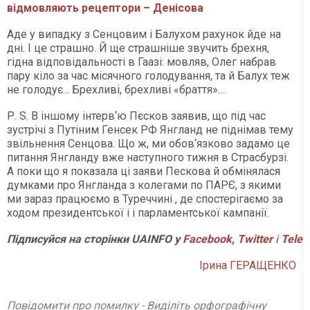
відмовляють рецептори – Денісова
Аде у випадку з Сенцовим і Балухом рахунок йде на
дні. І це страшно. Й ще страшніше звучить брехня,
гідна відповідальності в Гаазі: мовляв, Олег набрав
пару кіло за час місячного голодування, та й Балух теж
не голодує... Брехливі, брехливі «браття»....
Р. S. В іншому інтерв‘ю Пєсков заявив, що під час
зустрічі з Путіним Генсек РФ Янгланд не піднімав тему
звільнення Сенцова. Що ж, ми обов‘язково задамо це
питання Янгланду вже наступного тижня в Страсбурзі.
А поки що я показала ці заяви Пескова й обмінялася
думками про Янгланда з колегами по ПАРЄ, з якими
ми зараз працюємо в Туреччині , де спостерігаємо за
ходом президентської і і парламентської кампанії.
Підписуйся на сторінки
UAINFO
у
Facebook
,
Twitter
і
Tele
Ірина ГЕРАЩЕНКО
Повідомити про помилку - Виділіть орфографічну