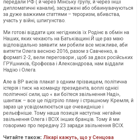
передали РФ ( й через Мінську групу, й через інші
дипломатичні канали), засуджені або обвинувачуються
за дуже важкими статтями – тероризм, вбивства,
участь у війні, шпигунство.
Ми готові віддати цих негідників їх Родінє в обмін на
Наших, яких чекають на Батьківщині.Й ще раз маю
відповідально заявити: ми робили все можливе, аби
витягти Олега весною 2016, разом з Савченко, в
форматі 2-2, вели переговори , щоб за двох російських
ГРУшників, Єрофєєва і Александрова, нам віддали
Надію і Олега.
Але в ВР висів плакат з одним прізвищем, політична
істерія і тиск на команду президента, воплі однієї
політичної сили, що « ви боїтеся звільнення Наді»,
шантаж – все це підігріло плану і страшному Кремля, й
зараз це усвідомлюється ще очевидніше і
рельєфніше. Тому наша позиція наступна: негайне
звільнення Олега і ВСІХ інших бранців. Тому й ми
говоримо про передачу 23 заради звільнення ВСІХ.
Читайте також:
Лікарі кажуть, що у Сенцова