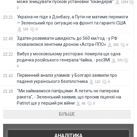
може знищувати пускові установки "Іскандерів"
1254
0
Україна не піде з Донбасу, а Путін не матиме перемоги
23:21
— Зеленський про ситуацію на фронті та гарантії США
119
0
Здатен розвивати швидкість до 560 км/год - у РФ
22:49
похвалилися зенітним дроном «Астра-ППО»
392
0
Вибух у московському ресторані: померла ще одна
22:22
родичка російського генерала Чайка, - росЗМІ
370
0
Первинний аналіз уламків: у Болгарії заявили про
21:42
падіння українського безпілотника
122
0
"Ми займаємося папірцями. А летить не паперова
21:18
ракета", - Зеленський заявив, що просив ліцензії на
Patriot ще у перший рік війни
68
0
БІЛЬШЕ
АНАЛІТИКА