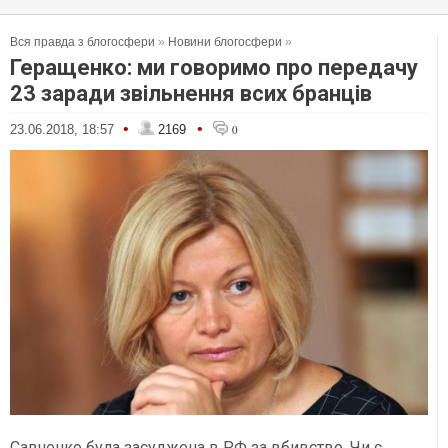
Вся правда з блогосфери
»
Новини блогосфери
»
Геращенко: ми говоримо про передачу
23 заради звільнення всих бранців
•
•
23.06.2018, 18:57
2169
0
Савченко була засуджена в РФ за вбивство. Чи є