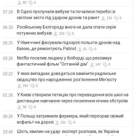
60
0
В Одесі пролунали вибухи та почалися перебої зі
07:29
світлом: місто під ударом дронів та ракет
132
0
Російському Бєлгороду вночі не дала спати серія
06:33
потужних вибухів
103
0
У Німеччині фіксували підозрілі польоти дронів над
05:25
базою, де ремонтують Patriot
61
0
Netflix поселив людину у білборді, що рекламує
03:28
фантастичний фільм "Останній дім"
147
0
У яких випадках доведеться замінити радянське
02:22
свідоцтво про народження: роз'яснення Мін'юсту
291
0
У Києві створили петицію про переведення всіх шкіл на
01:28
дистанціне навчання через посилення нічних обстрілів
56
0
У Польщі затримали фермера, який переорав свіжий
00:26
асфальт на дорозі
511
0
Шість хвилин на удар: експерт розповів, як Україна
23:48