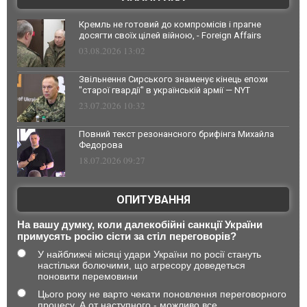
Кремль не готовий до компромісів і прагне
досягти своїх цілей війною, - Foreign Affairs
03.08.2026 13:02
Звільнення Сирського знаменує кінець епохи
"старої гвардії" в українській армії — NYT
23.07.2026 10:32
Повний текст резонансного брифінга Михайла
Федорова
18.07.2026 09:27
ОПИТУВАННЯ
На вашу думку, коли далекобійні санкції України
примусять росію сісти за стіл переговорів?
У найближчі місяці удари України по росії стануть
настільки болючими, що агресору доведеться
поновити перемовини
Цього року не варто чекати поновлення переговорного
процесу. А от наступного - можливо все