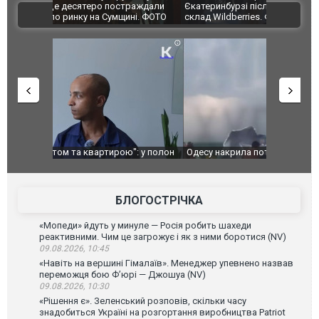
траждали
Єкатеринбурзі після атаки дронів загорівся
суперкарів
ВІДЕО
ині. ФОТО
склад Wildberries. ФОТО. ВІДЕО
": у полон
Одесу накрила потужна злива з градом та
Вже вивели 
в тезка
ураганним вітром
позашляхов
лаха
БЛОГОСТРІЧКА
«Мопеди» йдуть у минуле — Росія робить шахеди
реактивними. Чим це загрожує і як з ними боротися (NV)
09.08.2026, 10:45
«Навіть на вершині Гімалаїв». Менеджер упевнено назвав
переможця бою Ф’юрі — Джошуа (NV)
09.08.2026, 10:30
«Рішення є». Зеленський розповів, скільки часу
знадобиться Україні на розгортання виробництва Patriot