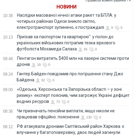
Правила коментування ! »
до США
НОВИНИ
Наслідки масованої нічної атаки ракет та БПЛА: у
10:38
чотирьох районах Одеси зникло світло,
електротранспорт зупинено, є постраждалі
9
0
Приїхав за паспортом та квартирою": у полон до
10:13
українських військових потрапив тезка зіркового
футболіста Мохамеда Салаха
65
0
Пентагон витратить $400 млн на лазерні системи проти
09:48
дронів
18
0
Гантер Байден повідомив про погіршення стану Джо
09:24
Байдена
92
0
«Одеська, Херсонська та Запорізька області – у зоні
09:00
ризику»: експерт пояснив, чим загрожує Україні дефіцит
водних ресурсів
73
0
Чи призначать пенсійни виплати, якщо ніколи не
08:36
працював офіційно: пояснення
130
0
РФ атакувала дронами Салтівський район Харкова: є
08:12
влучання у багатоповерхівку, двоє людей загинули