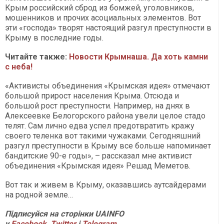
Крым российский сброд из бомжей, уголовников,
мошенников и прочих асоциальных элементов. Вот
эти «господа» творят настоящий разгул преступности в
Крыму в последние годы.
Читайте также:
Новости Крымнаша. Да хоть камни
с неба!
«Активисты объединения «Крымская идея» отмечают
большой прирост населения Крыма. Отсюда и
большой рост преступности. Например, на днях в
Алексеевке Белогорского района увели целое стадо
телят. Сам лично едва успел предотвратить кражу
своего теленка вот такими чужаками. Сегодняшний
разгул преступности в Крыму все больше напоминает
бандитские 90-е годы», – рассказал мне активист
объединения «Крымская идея» Решад Меметов.
Вот так и живем в Крыму, оказавшись аутсайдерами
на родной земле…
П
ідписуйся на сторінки
UAINFO
у
Facebook
,
Twitter
і
Telegram