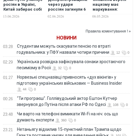
росіян в Україні,
через удари
нацизму має
Китай забирає собі
россіян загинули 6
маркування:
Далекий Схід без
людей, з них – 1
"сделано в
13.06.2026
02.06.2026
08.05.2026
бою, - The Hill
рятувальник, ще 36
России", -
- отримали
Зеленський
поранення
Правила коментування ! »
НОВИНИ
Студентам можуть скасувати пенсію по втраті
03:28
годувальника: у ПФУ назвали чотири причини
12
0
Українська розвідка зафіксувала ознаки зростаючого
02:29
песимізму в Росії
32
0
Норвезькі спецназівці привносять «дух вікінгів» у
01:27
підготовку українських військових — Business Insider
44
0
"Ти програєш". Голлівудський актор Ештон Кутчер
00:26
звернувся до Путіна після атаки РФ по Одесі
108
0
Чи варто на телефонi вимикати Wi-Fi на ніч: ось що
23:48
думають експерти
360
0
Нетаньягу відхилив 15-пунктний план Трампа щодо
23:21
Гази та поставив умову для виведення військ
101