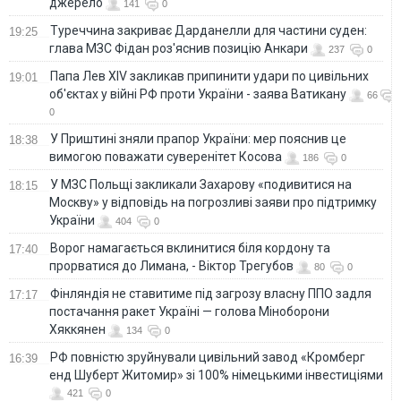
джерело
141
0
Туреччина закриває Дарданелли для частини суден:
19:25
глава МЗС Фідан роз'яснив позицію Анкари
237
0
Папа Лев XIV закликав припинити удари по цивільних
19:01
об'єктах у війні РФ проти України - заява Ватикану
66
0
У Приштині зняли прапор України: мер пояснив це
18:38
вимогою поважати суверенітет Косова
186
0
У МЗС Польщі закликали Захарову «подивитися на
18:15
Москву» у відповідь на погрозливі заяви про підтримку
України
404
0
Ворог намагається вклинитися біля кордону та
17:40
прорватися до Лимана, - Віктор Трегубов
80
0
Фінляндія не ставитиме під загрозу власну ППО задля
17:17
постачання ракет Україні — голова Міноборони
Хяккянен
134
0
РФ повністю зруйнували цивільний завод «Кромберг
16:39
енд Шуберт Житомир» зі 100% німецькими інвестиціями
421
0