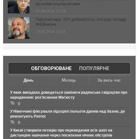
можливі альтернативи
03.08.2026 20:24
Перспектива: ЗСУ добомблять і всі інші склади
Wildberries
23.07.2026 11:31
ОБГОВОРЮВАНЕ
|
ПОПУЛЯРНЕ
День
Місяць
За весь час
У яких випадках доведеться замінити радянське свідоцтво про
народження: роз'яснення Мін'юсту
0
У Німеччині фіксували підозрілі польоти дронів над базою, де
ремонтують Patriot
0
У Києві створили петицію про переведення всіх шкіл на
дистанціне навчання через посилення нічних обстрілів