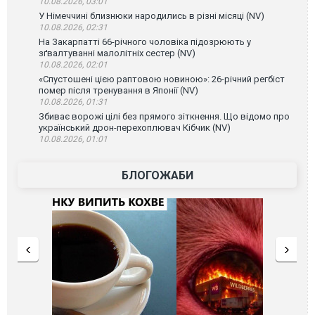
10.08.2026, 03:01
У Німеччині близнюки народились в різні місяці (NV)
10.08.2026, 02:31
На Закарпатті 66-річного чоловіка підозрюють у
зґвалтуванні малолітніх сестер (NV)
10.08.2026, 02:01
«Спустошені цією раптовою новиною»: 26-річний регбіст
помер після тренування в Японії (NV)
10.08.2026, 01:31
Збиває ворожі цілі без прямого зіткнення. Що відомо про
український дрон-перехоплювач Кібчик (NV)
10.08.2026, 01:01
БЛОГОЖАБИ