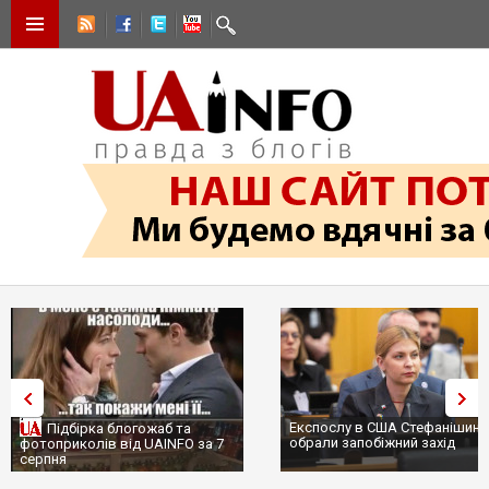
Експослу в США Стефанішиній
Підбірка блогожаб та
обрали запобіжний захід
фотоприколів від UAINFO за 7
серпня