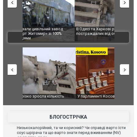
 завод
В Одесі та Харкові різко зросла кількість
Ворог завд
 100%
постраждалих від обстрілу РФ
двоє пора
ВІДЕО
після атак
ькість
У парламенті Косово прем'єра закидали яйцями
Приїхав за
до українс
зіркового 
БЛОГОСТРІЧКА
Низькокалорійний, та чи корисний? Чи справді варто їсти
соус шрірача та що варто знати перед вживанням (NV)