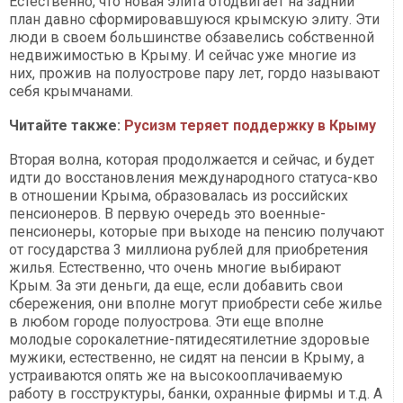
Естественно, что новая элита отодвигает на задний
план давно сформировавшуюся крымскую элиту. Эти
люди в своем большинстве обзавелись собственной
недвижимостью в Крыму. И сейчас уже многие из
них, прожив на полуострове пару лет, гордо называют
себя крымчанами.
Читайте также:
Русизм теряет поддержку в Крыму
Вторая волна, которая продолжается и сейчас, и будет
идти до восстановления международного статуса-кво
в отношении Крыма, образовалась из российских
пенсионеров. В первую очередь это военные-
пенсионеры, которые при выходе на пенсию получают
от государства 3 миллиона рублей для приобретения
жилья. Естественно, что очень многие выбирают
Крым. За эти деньги, да еще, если добавить свои
сбережения, они вполне могут приобрести себе жилье
в любом городе полуострова. Эти еще вполне
молодые сорокалетние-пятидесятилетние здоровые
мужики, естественно, не сидят на пенсии в Крыму, а
устраиваются опять же на высокооплачиваемую
работу в госструктуры, банки, охранные фирмы и т.д. А