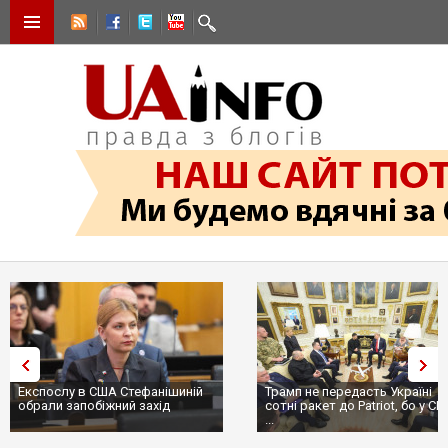
Експослу в США Стефанішиній
Трамп не передасть Україні
обрали запобіжний захід
сотні ракет до Patriot, бо у С
...