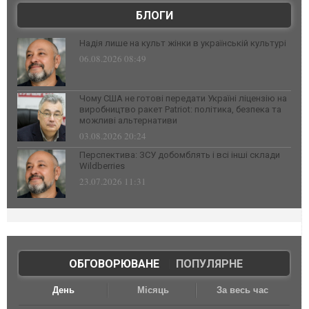
БЛОГИ
Надія лише на культ жінки в українській культурі
06.08.2026 08:49
Чому США не готові передати Україні ліцензію на
виробництво ракет Patriot: політика, безпека та
можливі альтернативи
03.08.2026 20:24
Перспектива: ЗСУ добомблять і всі інші склади
Wildberries
23.07.2026 11:31
ОБГОВОРЮВАНЕ
|
ПОПУЛЯРНЕ
День
Місяць
За весь час