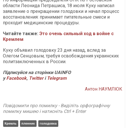
области Леонида Петрашиса, 18 июля Куку написал
заявление о прекращении голодовки и начал процесс
восстановления: принимает питательные смеси и
проходит медицинские процедуры.
Читайте также:
Это очень сильный ход в войне с
Кремлем
Куку объявил голодовку 23 дня назад, вслед за
Олегом Сенцовым, требуя освобождения украинских
политзаключенных в России.
Підписуйся на сторінки
UAINFO
у
Facebook
,
Twitter
і
Telegram
Антон НАУМЛЮК
Повідомити про помилку - Виділіть орфографічну
помилку мишею і натисніть Ctrl + Enter
Кремль
пленник
голодовка