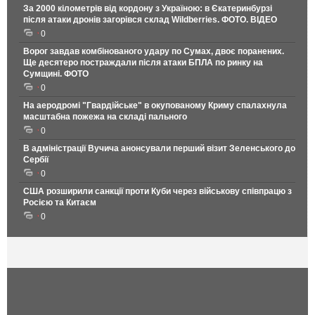
За 2000 кілометрів від кордону з Україною: в Єкатеринбурзі
після атаки дронів загорівся склад Wildberries. ФОТО. ВІДЕО
0
Ворог завдав комбінованого удару по Сумах, двоє поранених.
Ще десятеро постраждали після атаки БПЛА по ринку на
Сумщині. ФОТО
0
На аеродромі "Гвардійське" в окупованому Криму спалахнула
масштабна пожежа на складі пального
0
В адміністрації Вучича анонсували перший візит Зеленського до
Сербії
0
США розширили санкції проти Куби через військову співпрацю з
Росією та Китаєм
0