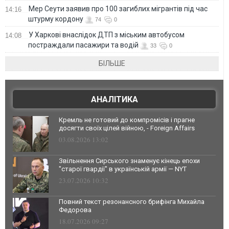
Мер Сеути заявив про 100 загиблих мігрантів під час
14:16
штурму кордону
74
0
У Харкові внаслідок ДТП з міським автобусом
14:08
постраждали пасажири та водій
33
0
БІЛЬШЕ
АНАЛІТИКА
Кремль не готовий до компромісів і прагне
досягти своїх цілей війною, - Foreign Affairs
03.08.2026 13:02
Звільнення Сирського знаменує кінець епохи
"старої гвардії" в українській армії — NYT
23.07.2026 10:32
Повний текст резонансного брифінга Михайла
Федорова
18.07.2026 09:27