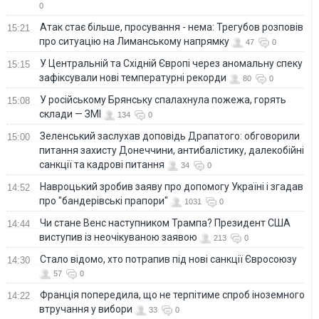
0
Атак стає більше, просування - нема: Трегубов розповів
15:21
про ситуацію на Лиманському напрямку
47
0
У Центральній та Східній Європі через аномальну спеку
15:15
зафіксували нові температурні рекорди
80
0
У російському Брянську спалахнула пожежа, горять
15:08
склади — ЗМІ
134
0
Зеленський заслухав доповідь Драпатого: обговорили
15:00
питання захисту Донеччини, антибалістику, далекобійні
санкції та кадрові питання
34
0
Навроцький зробив заяву про допомогу Україні і згадав
14:52
про "бандерівські прапори"
1031
0
Чи стане Венс наступником Трампа? Президент США
14:44
виступив із неочікуваною заявою
213
0
Стало відомо, хто потрапив під нові санкції Євросоюзу
14:30
57
0
Франція попередила, що не терпітиме спроб іноземного
14:22
втручання у вибори
33
0