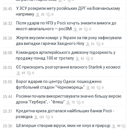
У ЗСУ розкрили мету російських ДРГ на Вовчанському
16:45
напрямку
25
0
Після ударів по НПЗ у Росії хочуть знизити вимоги до
16:32
якості авіапального — росЗМІ
28
0
Жертв вкусили комарі: у Україні за пів року зафіксували
16:16
два випадки гарячки Західного Нілу
51
0
Командира артилерійського дивізіону підозрюють у
16:08
продажу понад 100 кг тротилу
42
0
ЄС прискорить розгортання власного Starlink у космосі
16:01
43
0
Ворог вдарив по центру Одеси: пошкоджено
15:55
футбольний стадіон "Чорноморець"
50
0
Росіяни почали використовувати значно більшу версію
15:44
дрона "Гербера", - "Флеш"
72
0
Кредитна криза дісталася найбільших банків Росії -
15:37
розвідка
115
0
ШІ вперше створив віруси, яких не існує в природі
15:30
98