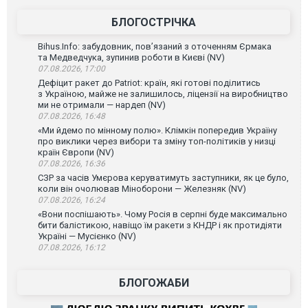
БЛОГОСТРІЧКА
Bihus.Info: забудовник, пов’язаний з оточенням Єрмака
та Медведчука, зупинив роботи в Києві (NV)
07.08.2026, 17:00
Дефіцит ракет до Patriot: країн, які готові поділитись
з Україною, майже не залишилось, ліцензії на виробництво
ми не отримали — нардеп (NV)
07.08.2026, 16:48
«Ми йдемо по мінному полю». Клімкін попередив Україну
про виклики через вибори та зміну топ-політиків у низці
країн Європи (NV)
07.08.2026, 16:36
СЗР за часів Умєрова керуватимуть заступники, як це було,
коли він очолював Міноборони — Железняк (NV)
07.08.2026, 16:24
«Вони поспішають». Чому Росія в серпні буде максимально
бити балістикою, навіщо їм ракети з КНДР і як протидіяти
Україні — Мусієнко (NV)
07.08.2026, 16:12
БЛОГОЖАБИ