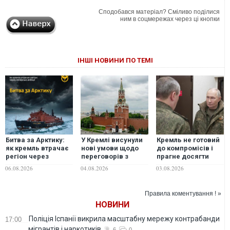
Сподобався матеріал? Сміливо поділися
ним в соцмережах через ці кнопки
ІНШІ НОВИНИ ПО ТЕМІ
Битва за Арктику:
У Кремлі висунули
Кремль не готовий
як кремль втрачає
нові умови щодо
до компромісів і
регіон через
переговорів з
прагне досягти
імперські амбіції, –
Україною
своїх цілей війною,
06.08.2026
04.08.2026
03.08.2026
ГУР
- Foreign Affairs
Правила коментування ! »
НОВИНИ
Поліція Іспанії викрила масштабну мережу контрабанди
17:00
мігрантів і наркотиків
6
0