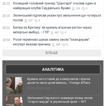
Колишній головний тренер "Шахтаря" очолив один із
20:33
найкращих клубів Саудівської Аравії
119
0
Зеленський підписав укази про звільнення ще чотирьох
20:15
послів
157
0
Битва за Арктику: як кремль втрачає регіон через
20:01
імперські амбіції, – ГУР
687
0
Росія терміново шукає заміну своїм "Іскандерам":
19:54
експерт вказав причину
596
0
БІЛЬШЕ
АНАЛІТИКА
Кремль не готовий до компромісів і прагне
досягти своїх цілей війною, - Foreign Affairs
03.08.2026 13:02
Звільнення Сирського знаменує кінець епохи
"старої гвардії" в українській армії — NYT