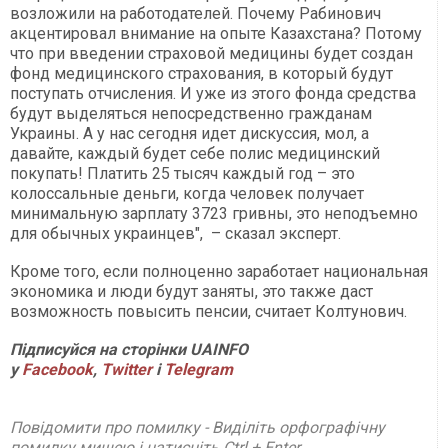
возложили на работодателей. Почему Рабинович
акцентировал внимание на опыте Казахстана? Потому
что при введении страховой медицины будет создан
фонд медицинского страхования, в который будут
поступать отчисления. И уже из этого фонда средства
будут выделяться непосредственно гражданам
Украины. А у нас сегодня идет дискуссия, мол, а
давайте, каждый будет себе полис медицинский
покупать! Платить 25 тысяч каждый год – это
колоссальные деньги, когда человек получает
минимальную зарплату 3723 гривны, это неподъемно
для обычных украинцев", – сказал эксперт.
Кроме того, если полноценно заработает национальная
экономика и люди будут заняты, это также даст
возможность повысить пенсии, считает Колтунович.
Підписуйся на сторінки
UAINFO
у
Facebook
,
Twitter
і
Telegram
Повідомити про помилку - Виділіть орфографічну
помилку мишею і натисніть Ctrl + Enter