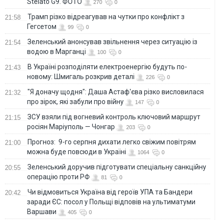
Stelato G9. ФОТО
270
0
Трамп різко відреагував на чутки про конфлікт з
21:58
Гегсетом
99
0
Зеленський анонсував звільнення через ситуацію із
21:54
водою в Марганці
100
0
В Україні розподіляти електроенергію будуть по-
21:43
новому: Шмигаль розкрив деталі
226
0
"Я доначу щодня": Даша Астаф'єва різко висловилася
21:32
про зірок, які забули про війну
147
0
ЗСУ взяли під вогневий контроль ключовий маршрут
21:15
росіян Маріуполь — Чонгар
203
0
Прогноз: 9-го серпня дихати легко свіжим повітрям
21:00
можна буде повсюди в Україні
1064
0
Зеленський доручив підготувати спеціальну санкційну
20:55
операцію проти РФ
81
0
Чи відмовиться Україна від героїв УПА та Бандери
20:42
заради ЄС: посол у Польщі відповів на ультиматуми
Варшави
405
0