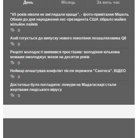
День
Місяць
За весь час
"65 років ніколи не виглядали краще", - фото-привітання Мішель
Обами до дня народження екс-президента США зібрало майже
мільйон лайків
0
Audi готується до випуску нового покоління позашляховика Q8
0
Рецепт молодості виявився простішим: володіння кількома
мовами омолоджує мозок на десяток років
0
Неймар влаштував конфлікт після перемоги "Сантоса". ВІДЕО
0
Достатньо було погладити: лемури на Мадагаскарі стали
жертвами людського вірусу
0