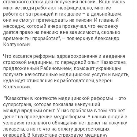
страхового стажа для получения пенсии. Ведь очень
многие люди работают неофициально, многие
работают за границей и так далее – в дальнейшем,
они не смогут претендовать на пенсии. И главный
месседж, который вчера прозвучал, что человеку
дается право на пенсию вне зависимости, сколько
времени ты проработал", – подчеркнул Александр
Колтунович.
Что касается реформы здравоохранения и введения
страховой медицины, то передовой опыт Казахстана,
предложенный Рабиновичем, поможет украинцам
получать качественные медицинские услуги и видеть,
куда идут отчисления их работодателей, уверен
Колтунович.
"Казахстан в контексте медицинской реформы – это
суперстрана, которая показала наилучший
международный опыт. У нас проблема в том, что нет
денег на проведение медреформы. У наших людей в
условиях тотального обнищания нет денег на покупку
лекарств, а не то что на оплату дорогостоящих
операций. В Казахстане страховую медицину