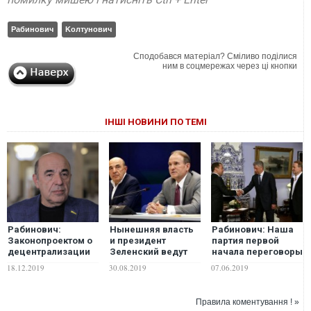
Paбинoвич
Koлтунoвич
Сподобався матеріал? Сміливо поділися
ним в соцмережах через ці кнопки
ІНШІ НОВИНИ ПО ТЕМІ
Рабинович:
Нынешняя власть
Рабинович: Наша
Законопроектом о
и президент
партия первой
децентрализации
Зеленский ведут
начала переговоры
Зе-власть
переговоры по
с Россией по
18.12.2019
30.08.2019
07.06.2019
окончательно
обмену намного
снижению
"похоронила" мир
успешнее, чем
стоимости газа
на Донбассе
Порошенко –
Правила коментування ! »
политик