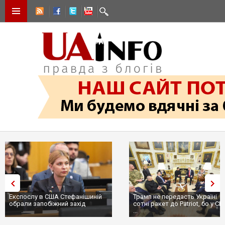
Експослу в США Стефанішиній
Трамп не передасть Україні
обрали запобіжний захід
сотні ракет до Patriot, бо у С
...