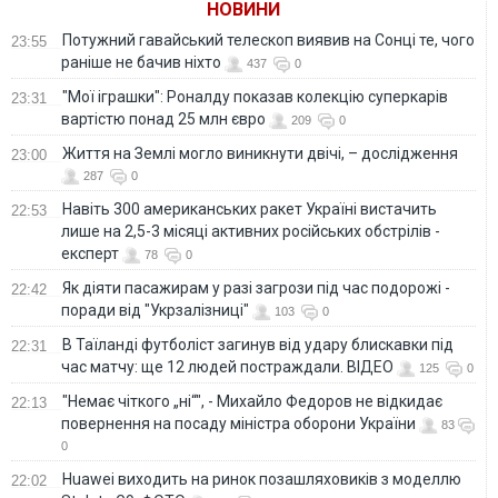
НОВИНИ
Потужний гавайський телескоп виявив на Сонці те, чого
23:55
раніше не бачив ніхто
437
0
"Мої іграшки": Роналду показав колекцію суперкарів
23:31
вартістю понад 25 млн євро
209
0
Життя на Землі могло виникнути двічі, – дослідження
23:00
287
0
Навіть 300 американських ракет Україні вистачить
22:53
лише на 2,5-3 місяці активних російських обстрілів -
експерт
78
0
Як діяти пасажирам у разі загрози під час подорожі -
22:42
поради від "Укрзалізниці"
103
0
В Таїланді футболіст загинув від удару блискавки під
22:31
час матчу: ще 12 людей постраждали. ВІДЕО
125
0
"Немає чіткого „ні“", - Михайло Федоров не відкидає
22:13
повернення на посаду міністра оборони України
83
0
Huawei виходить на ринок позашляховиків з моделлю
22:02