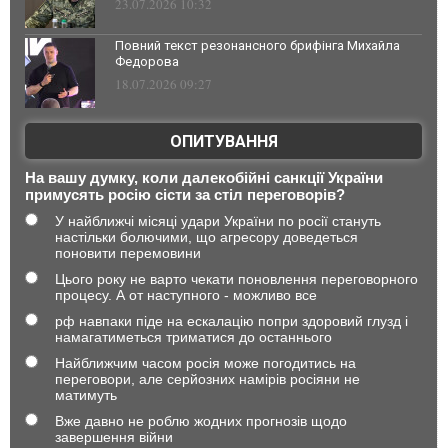
23.07.2026 10:32
Повний текст резонансного брифінга Михайла
Федорова
18.07.2026 09:27
ОПИТУВАННЯ
На вашу думку, коли далекобійні санкції України
примусять росію сісти за стіл переговорів?
У найближчі місяці удари України по росії стануть
настільки болючими, що агресору доведеться
поновити перемовини
Цього року не варто чекати поновлення переговорного
процесу. А от наступного - можливо все
рф навпаки піде на ескалацію попри здоровий глузд і
намагатиметься триматися до останнього
Найближчим часом росія може погодитись на
переговори, але серйозних намірів росіяни не
матимуть
Вже давно не роблю жодних прогнозів щодо
завершення війни