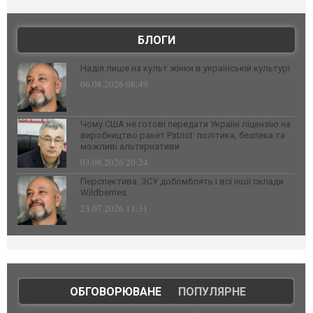
БЛОГИ
Надія лише на культ жінки в українській культурі
06.08.2026 08:49
Чому США не готові передати Україні ліцензію на
виробництво ракет Patriot: політика, безпека та
можливі альтернативи
03.08.2026 20:24
Перспектива: ЗСУ добомблять і всі інші склади
Wildberries
23.07.2026 11:31
ОБГОВОРЮВАНЕ
|
ПОПУЛЯРНЕ