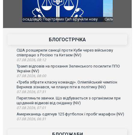
чили нову
Сили оборони уразили Ярославський НПЗ:
Неймар вла
губернатор регіону заявив про наймасштабнішу
"Сантоса".
атаку. ВІДЕО
БЛОГОСТРІЧКА
США розширили санкції проти Куби через військову
співпрацю з Росією та Китаєм (NV)
07.08.2026, 08:12
Трамп відповів на прохання Зеленського посилити ППО
України (NV)
07.08.2026, 08:00
«Треба зібрати класну команду». Олімпійський чемпіон
Верняєв зізнався, чи планує піти в політику (NV)
07.08.2026, 07:31
Перегляньте звички. Що відбувається з організмом при
щоденній відмові від сніданку (NV)
07.08.2026, 07:01
Американець одягнув 125 футболок і пробіг марафон (NV)
07.08.2026, 06:31
БЛОГОЖАБИ