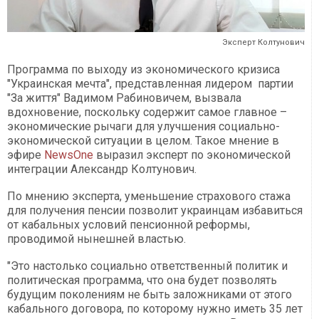
Эксперт Колтунович
Программа по выходу из экономического кризиса
"Украинская мечта", представленная лидером партии
"За життя" Вадимом Рабиновичем, вызвала
вдохновение, поскольку содержит самое главное –
экономические рычаги для улучшения социально-
экономической ситуации в целом. Такое мнение в
эфире
NewsOne
выразил эксперт по экономической
интеграции Александр Колтунович.
По мнению эксперта, уменьшение страхового стажа
для получения пенсии позволит украинцам избавиться
от кабальных условий пенсионной реформы,
проводимой нынешней властью.
"Это настолько социально ответственный политик и
политическая программа, что она будет позволять
будущим поколениям не быть заложниками от этого
кабального договора, по которому нужно иметь 35 лет