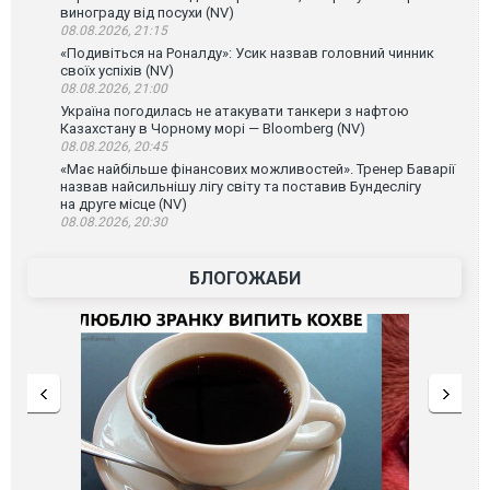
винограду від посухи (NV)
08.08.2026, 21:15
«Подивіться на Роналду»: Усик назвав головний чинник
своїх успіхів (NV)
08.08.2026, 21:00
Україна погодилась не атакувати танкери з нафтою
Казахстану в Чорному морі — Bloomberg (NV)
08.08.2026, 20:45
«Має найбільше фінансових можливостей». Тренер Баварії
назвав найсильнішу лігу світу та поставив Бундеслігу
на друге місце (NV)
08.08.2026, 20:30
БЛОГОЖАБИ