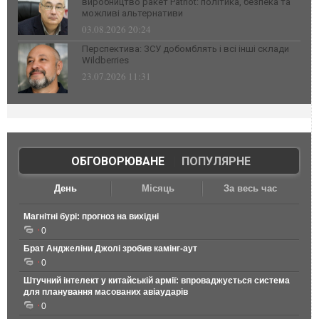
виробництво ракет Patriot: політика, безпека та
можливі альтернативи
03.08.2026 20:24
Перспектива: ЗСУ добомблять і всі інші склади
Wildberries
23.07.2026 11:31
ОБГОВОРЮВАНЕ
|
ПОПУЛЯРНЕ
День
Місяць
За весь час
Магнітні бурі: прогноз на вихідні
0
Брат Анджеліни Джолі зробив камінг-аут
0
Штучний інтелект у китайській армії: впроваджується система
для планування масованих авіаударів
0