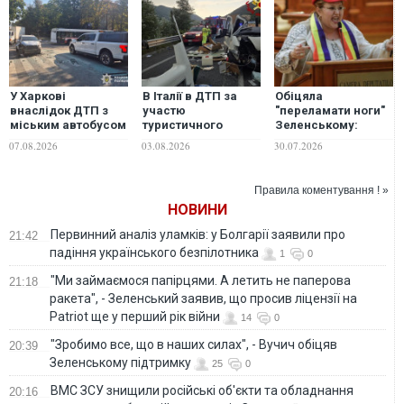
У Харкові
В Італії в ДТП за
Обіцяла
внаслідок ДТП з
участю
"переламати ноги"
міським автобусом
туристичного
Зеленському:
постраждали
автобуса загинули
одіозна румунська
07.08.2026
03.08.2026
30.07.2026
пасажири та водій
шестеро людей,
євродепутатка
десятки поранених
Шошоаке
постраждала у ДТП
Правила коментування ! »
НОВИНИ
Первинний аналіз уламків: у Болгарії заявили про
21:42
падіння українського безпілотника
1
0
"Ми займаємося папірцями. А летить не паперова
21:18
ракета", - Зеленський заявив, що просив ліцензії на
Patriot ще у перший рік війни
14
0
"Зробимо все, що в наших силах", - Вучич обіцяв
20:39
Зеленському підтримку
25
0
ВМС ЗСУ знищили російські об'єкти та обладнання
20:16