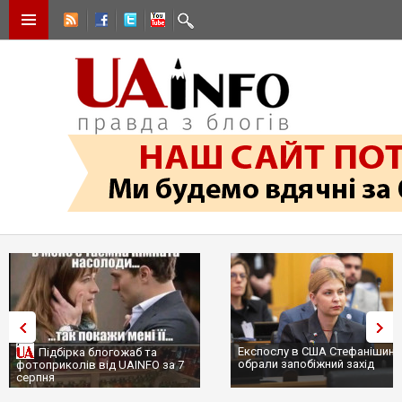
Експослу в США Стефанішині
Підбірка блогожаб та
обрали запобіжний захід
фотоприколів від UAINFO за 7
серпня