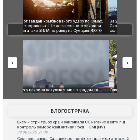
по Сумах,
За 2000 кілометрів від кордону з Україною: в
"Мої іграш
траждали
Єкатеринбурзі після атаки дронів загорівся
суперкарів
ВІДЕО
ині. ФОТО
склад Wildberries. ФОТО. ВІДЕО
дом та
Вже вивели на тести: Ferrari готує оновлення
Вийшов тре
позашляховика Purosangue. ВІДЕО
фільму "Аф
БЛОГОСТРІЧКА
Ексміністри трьох країн закликали ЄС негайно взяти під
контроль заморожені активи Росії — ЗМІ (NV)
08.08.2026, 21:30
Серпнева спека. Садівник розповів, як врятувати врожай