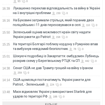
93
0
Лукашенко переклав відповідальність за війну в Україні
16:39
на її внутрішні проблеми
230
0
На Буковині затримали стрільця, який поранив двох
16:16
поліцейських і 11 днів переховувався в селі
110
0
Зеленський оцінив можливості країн світу надати
15:50
Україні ракети до Patriot
158
0
На території Болгарії поблизу кордону з Румунією впав
15:25
та вибухнув невідомий безпілотник
78
0
Шокуючі подробиці із Закарпаття: омбудсмен Лубінець
15:01
розкрив схему у Берегівському РТЦК та СП
442
0
Сенат США не дав Трампу грошей на війну з Іраном
14:38
259
0
США щомісяця постачатимуть Україні ракети для
14:14
Patriot, - Зеленський
224
0
Маск відмовляє Україні у використанні Starlink для
13:48
ударів по території РФ
188
0
БІЛЬШЕ