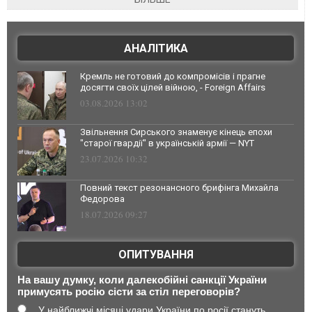
АНАЛІТИКА
Кремль не готовий до компромісів і прагне
досягти своїх цілей війною, - Foreign Affairs
03.08.2026 13:02
Звільнення Сирського знаменує кінець епохи
"старої гвардії" в українській армії — NYT
23.07.2026 10:32
Повний текст резонансного брифінга Михайла
Федорова
18.07.2026 09:27
ОПИТУВАННЯ
На вашу думку, коли далекобійні санкції України
примусять росію сісти за стіл переговорів?
У найближчі місяці удари України по росії стануть