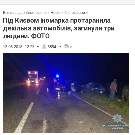
Вся правда з блогосфери
»
Новини блогосфери
»
Під Києвом іномарка протаранила
декілька автомобілів, загинули три
людини. ФОТО
•
•
13.08.2018, 12:23
3854
0