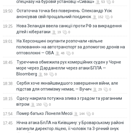
спецназу на буровій установці «Сиваш»
53
0
Остаточна точка без повернень: Олександр Усік
19:50
анонсував свій прощальний поєдинок
152
0
Нова Зеландія ввела санкції проти РФ за викрадення
19:25
дітей і кібератаки
19
0
На Херсонщині окупанти розпочали «вільне
19:01
полювання» на автотранспорт за допомогою дронів на
оптоволокні — ОВА
48
0
Туреччина обмежила рух комерційних суден у Чорне
18:45
море через Дарданелли через атаки БПЛА —
Bloomberg
59
0
Сербія хоче якнайшвидшого завершення війни, але
18:38
підстав для оптимізму немає, — Вучич
29
0
Одесу накрила потужна злива з градом та ураганним
18:15
вітром
150
0
Помер батько Ліонеля Мессі
17:54
144
0
Нічна атака БпЛА на Київщину: у Броварському районі
17:45
загинули директор ліцею, її чоловік та 3-річний онук