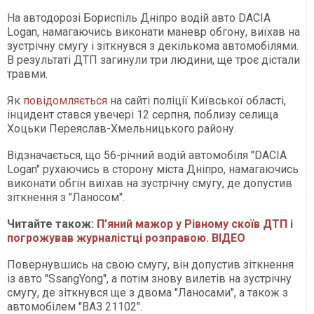
На автодорозі Бориспіль Дніпро водій авто DACIA
Logan, намагаючись виконати маневр обгону, виїхав на
зустрічну смугу і зіткнувся з декількома автомобілями.
В результаті ДТП загинули три людини, ще троє дістали
травми.
Як
повідомляється
на сайті поліції Київської області,
інцидент стався увечері 12 серпня, поблизу селища
Хоцьки Переяслав-Хмельницького району.
Відзначається, що 56-річний водій автомобіля "DACIA
Logan" рухаючись в сторону міста Дніпро, намагаючись
виконати обгін виїхав на зустрічну смугу, де допустив
зіткнення з "Ланосом".
Читайте також:
П’яний мажор у Рівному скоїв ДТП і
погрожував журналістці розправою. ВІДЕО
Повернувшись на свою смугу, він допустив зіткнення
із авто "SsangYong", а потім знову вилетів на зустрічну
смугу, де зіткнувся ще з двома "Ланосами", а також з
автомобілем "ВАЗ 21102".