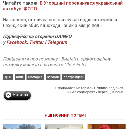
Читайте також:
В Угорщині перекинувся український
автобус. ФОТО
Нагадаємо, столична поліція шукає водія автомобіля
Lexus, який збив пішохода і зник з місця події.
П
ідписуйся на сторінки
UAINFO
у
Facebook
,
Twitter
і
Telegram
Повідомити про помилку - Виділіть орфографічну
помилку мишею і натисніть Ctrl + Enter
ДТП
Київ
іномарка
загиблі
постраждалі
Сподобався матеріал? Сміливо поділися
ним в соцмережах через ці кнопки
ІНШІ НОВИНИ ПО ТЕМІ