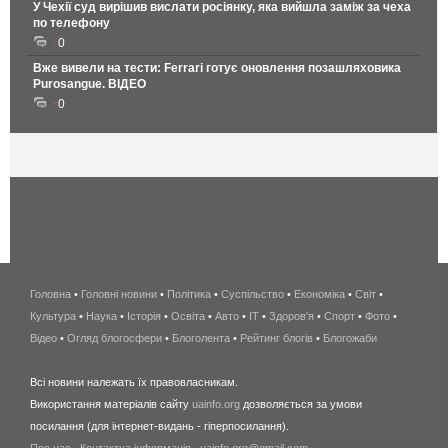
У Чехії суд вирішив вислати росіянку, яка вийшла заміж за чеха
по телефону
0
Вже вивели на тести: Ferrari готує оновлення позашляховика
Purosangue. ВІДЕО
0
Головна
•
Головні новини
•
Політика
•
Суспільство
•
Економіка
беспроводной
•
Світ
•
Культура
•
Наука
•
Історія
•
Освіта
•
Авто
•
IT
•
Здоров'я
интернет
•
Спорт
•
Фото
•
Відео
•
Огляд блогосфери
•
Блоголента
•
Рейтинг блогів
киев
•
Блогожаби
и
Всі новини належать їх правовласникам.
область
Використання матеріалів сайту
uainfo.org
дозволяється за умови
wimax
посилання (для інтернет-видань - гіперпосилання).
интернет
Про нас
.
Контактна інформація
.
uainfo.org@gmail.com
в