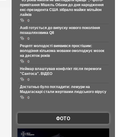
"65 років ніколи не виглядали краще", - фото-
привітання Мішель Обами до дня народження
екс-президента США зібрало майже мільйон
лайків
0
Audi готується до випуску нового покоління
позашляховика Q8
0
Рецепт молодості виявився простішим:
володіння кількома мовами омолоджує мозок
на десяток років
0
Неймар влаштував конфлікт після перемоги
"Сантоса". ВІДЕО
0
Достатньо було погладити: лемури на
Мадагаскарі стали жертвами людського вірусу
0
ФОТО