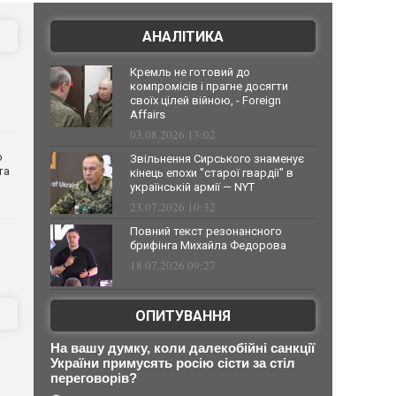
АНАЛІТИКА
Кремль не готовий до
компромісів і прагне досягти
своїх цілей війною, - Foreign
Affairs
03.08.2026 13:02
о
Звільнення Сирського знаменує
та
кінець епохи "старої гвардії" в
українській армії — NYT
23.07.2026 10:32
Повний текст резонансного
брифінга Михайла Федорова
18.07.2026 09:27
ОПИТУВАННЯ
На вашу думку, коли далекобійні санкції
України примусять росію сісти за стіл
переговорів?