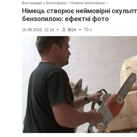
Вся правда з блогосфери
»
Новини блогосфери
»
Німець створює неймовірні скульп
бензопилою: ефектні фото
•
•
16.08.2018, 12:14
3614
0