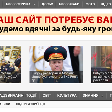
БЛОГОСТРІЧКА
ДОСЬЄ
БЛОГОЖАБИ
ФОТО
ВІДЕО
 у ресторані в Москві:
Вибух у Москві з трьома
 був головком ВКС Росії,
загиблими: ЗМІ пишуть, що в
ресторан...
АДЗВИЧАЙНІ ПОДІЇ
СВІТ
КУЛЬТУРА
ЗНАННЯ
ТАРИФИ
ПОДВИГИ УКРАЇНЦІВ