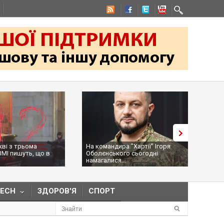
На командира "Хартії" Ігоря
Трамп засумнівався щодо
Оболєнського сьогодні
дозволу Україні виробляти
намагалися...
ракети Pat...
TECH
ЗДОРОВ'Я
СПОРТ