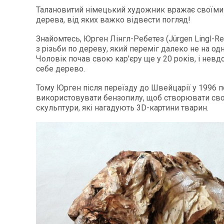
Талановитий німецький художник вражає своїми
дерева, від яких важко відвести погляд!
Знайомтесь, Юрген Лінгл-Ребетез (Jürgen Lingl-R
з різьби по дереву, який переміг далеко не на од
Чоловік почав свою кар'єру ще у 20 років, і невд
себе дерево.
Тому Юрген після переїзду до Швейцарії у 1996 
використовувати бензопилу, щоб створювати св
скульптури, які нагадують 3D-картини тварин.