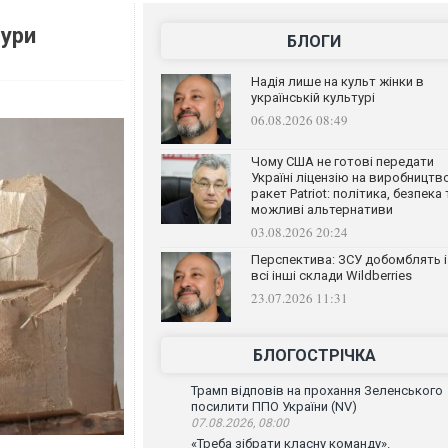
тури
БЛОГИ
Надія лише на культ жінки в
українській культурі
06.08.2026 08:49
Чому США не готові передати
Україні ліцензію на виробництв
ракет Patriot: політика, безпека 
можливі альтернативи
03.08.2026 20:24
Перспектива: ЗСУ добомблять і
всі інші склади Wildberries
23.07.2026 11:31
БЛОГОСТРІЧКА
Трамп відповів на прохання Зеленського
посилити ППО України (NV)
07.08.2026, 08:00
«Треба зібрати класну команду».