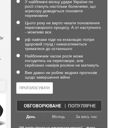
У найближчі місяці удари України по
росії стануть настільки болючими, що
агресору доведеться поновити
перемовини
Цього року не варто чекати поновлення
переговорного процесу. А от наступного
- можливо все
іг
рф навпаки піде на ескалацію попри
здоровий глузд і намагатиметься
триматися до останнього
Найближчим часом росія може
,
погодитись на переговори, але
серйозних намірів росіяни не матимуть
Вже давно не роблю жодних прогнозів
щодо завершення війни
ОБГОВОРЮВАНЕ
|
ПОПУЛЯРНЕ
День
Місяць
За весь час