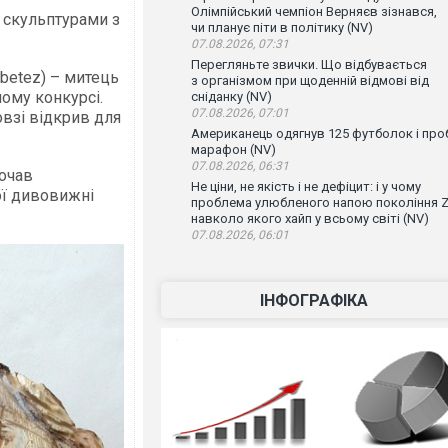
Олімпійський чемпіон Верняєв зізнався,
 скульптурами з
чи планує піти в політику (NV)
07.08.2026, 07:31
Перегляньте звички. Що відбувається
ebetez) – митець
з організмом при щоденній відмові від
ному конкурсі.
сніданку (NV)
07.08.2026, 07:01
овзі відкрив для
Американець одягнув 125 футболок і проб
марафон (NV)
07.08.2026, 06:31
почав
Не ціни, не якість і не дефіцит: і у чому
ої дивовижні
проблема улюбленого напою покоління Z
навколо якого хайп у всьому світі (NV)
07.08.2026, 06:01
ІНФОГРАФІКА