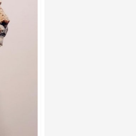
Росія атакувала Суми КАБами: пошко
торговельний центр, будинки, є постр
ФОТО
Топпосадовцю Повітряних Сил вручил
підозру