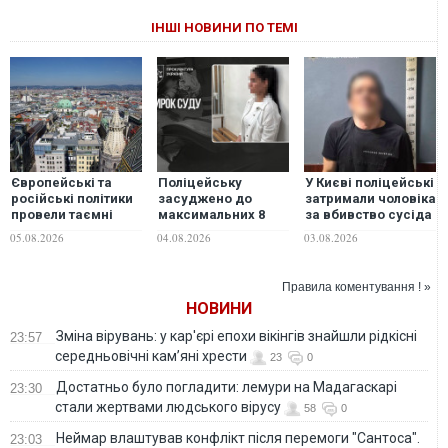
ІНШІ НОВИНИ ПО ТЕМІ
Європейські та
Поліцейську
У Києві поліцейські
російські політики
засуджено до
затримали чоловіка
провели таємні
максимальних 8
за вбивство сусіда
переговори щодо
років ув’язнення за
по хостелу
05.08.2026
04.08.2026
03.08.2026
України у Відні, -
ДТП у Прилуках, у
Bloomberg
якій загинула 6-
річна дитина
Правила коментування ! »
НОВИНИ
Зміна вірувань: у кар'єрі епохи вікінгів знайшли рідкісні
23:57
середньовічні кам’яні хрести
23
0
Достатньо було погладити: лемури на Мадагаскарі
23:30
стали жертвами людського вірусу
58
0
Неймар влаштував конфлікт після перемоги "Сантоса".
23:03