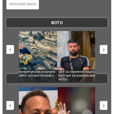
ФОТО
и козуленя
СБУ за сприяння Нацполіції та правоохоронців
Росіяни ат
ї пожежі у
Болгарії затримала міжнародного наркобарона.
одна людин
ВІДЕО
ФОТО