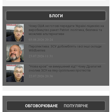
БЛОГИ
Чому США не готові передати Україні ліцензію на
виробництво ракет Patriot: політика, безпека та
можливі альтернативи
03.08.2026 20:24
Перспектива: ЗСУ добомблять і всі інші склади
Wildberries
23.07.2026 11:31
“Нова кров” чи вимушений хід? Чому Драпатий
очолив ЗСУ на піку суспільних протестів
22.07.2026 20:36
ОБГОВОРЮВАНЕ
|
ПОПУЛЯРНЕ