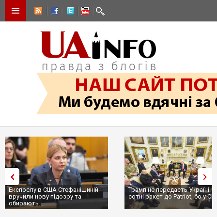
Експослу в США Стефанішиній
Трамп не передасть Україні
вручили нову підозру та
сотні ракет до Patriot, бо у СШ
обирають...
...