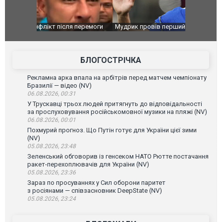
перемоги
Мудрик провів перший матч за "Челсі" після
Українські
допінгової дискваліфікації. ВІДЕО
під час лік
Франції
БЛОГОСТРІЧКА
Рекламна арка впала на арбітрів перед матчем чемпіонату
Бразилії — відео (NV)
06.08.2026, 00:31
У Трускавці трьох людей притягнуть до відповідальності
за прослуховування російськомовної музики на пляжі (NV)
06.08.2026, 00:01
Похмурий прогноз. Що Путін готує для України цієї зими
(NV)
05.08.2026, 23:48
Зеленський обговорив із генсеком НАТО Рютте постачання
ракет-перехоплювачів для України (NV)
05.08.2026, 23:36
Зараз по просуваннях у Сил оборони паритет
з росіянами — співзасновник DeepState (NV)
05.08.2026, 23:24