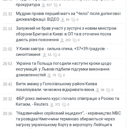
прокуратура
817
0
Мудрик провів перший матч за "Челсі" після допінгової
21:32
дискваліфікації. ВІДЕО
84
0
Залужний не брав участі у зустрічі з новим міністром
21:14
оборони Британії в Києві: в ОП та в оточенні посла
дають різні пояснення
203
0
У Києві завтра - сильна спека, +37+39 градусів. -
21:02
синоптикиня
53
0
Україна та Польща погодили наступні кроки щодо
20:53
ексгумацій: у Львові підбили підсумки виконання
домовленостей
79
0
Витік аміаку у Голосіївському районі Києва
20:42
локалізували: чи можна відкривати вікна
68
0
ФБР різко змінило курс і почало співпрацю з Росією та
20:32
Китаєм, - Reuters
372
0
"Надзвичайно серйозний інцидент", - керівництво МВС
20:16
та розвідка Німеччини терміново збираються через
загрозу українському борту в аеропорту Лейпцига