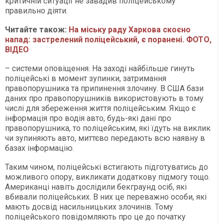
критичній ситуації не завадив поліцейському
правильно діяти.
Читайте також:
На міську раду Харкова скоєно
напад: застрелений поліцейський, є поранені. ФОТО,
ВІДЕО
– системи оповіщення. На заході найбільше гинуть
поліцейські в момент зупинки, затримання
правопорушника та припинення злочину. В США бази
даних про правопорушників використовують в тому
числі для збереження життя поліцейським. Якщо є
інформація про водія авто, будь-які дані про
правопорушника, то поліцейським, які їдуть на виклик
чи зупиняють авто, миттєво передають всю наявну в
базах інформацію.
Таким чином, поліцейські встигають підготуватись до
можливого опору, викликати додаткову підмогу тощо.
Американці навіть дослідили бекграунд осіб, які
вбивали поліцейських. В них це переважно особи, які
мають досвід насильницьких злочинів. Тому
поліцейського повідомляють про це до початку