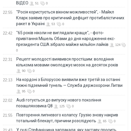
ВІДЕО
51
0
"Росія користується вікном можливостей", - Майкл
22:55
Кларк заявив про критичний дефіцит протибалістичних
ракет в Україні
53
0
"65 років ніколи не виглядали краще", - фото-
22:42
привітання Мішель Обами до дня народження екс-
президента США зібрало майже мільйон лайків
124
0
Рецепт молодості виявився простішим: володіння
22:31
кількома мовами омолоджує мозок на десяток років
90
0
На кордоні з Білоруссю виявили вже третій за останні
22:13
тижні підземний тунель — Служба держохорони Литви
95
0
Audi готується до випуску нового покоління
22:02
позашляховика Q8
125
0
Повторення липневого колапсу: Грузію знову накрив
21:55
тотальний блекаут, причини розслідують
65
0
У суді Стефанішина заплакала: яку заставу просить
21:43