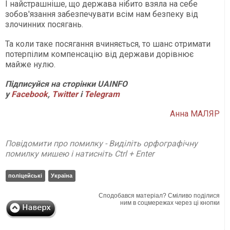
І найстрашніше, що держава нібито взяла на себе
зобов'язання забезпечувати всім нам безпеку від
злочинних посягань.
Та коли таке посягання вчиняється, то шанс отримати
потерпілим компенсацію від держави дорівнює
майже нулю.
Підписуйся на сторінки
UAINFO
у
Facebook
,
Twitter
і
Telegram
Анна МАЛЯР
Повідомити про помилку - Виділіть орфографічну
помилку мишею і натисніть Ctrl + Enter
поліцейські
Україна
Сподобався матеріал? Сміливо поділися
ним в соцмережах через ці кнопки