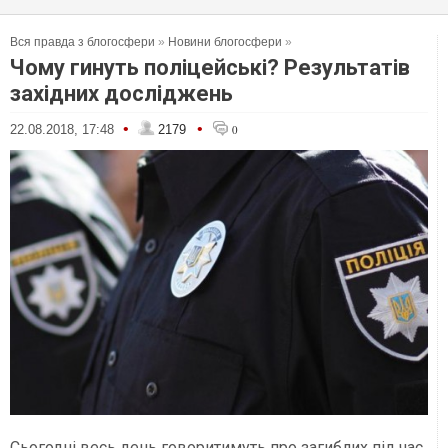
Вся правда з блогосфери
»
Новини блогосфери
»
Чому гинуть поліцейські? Результатів
західних досліджень
•
•
22.08.2018, 17:48
2179
0
Сьогодні весь день говоритимуть про загиблих під час