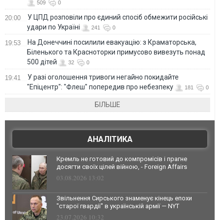
509
0
У ЦПД розповіли про єдиний спосіб обмежити російські
20:00
удари по Україні
241
0
На Донеччині посилили евакуацію: з Краматорська,
19:53
Біленького та Красноторки примусово вивезуть понад
500 дітей
32
0
У разі оголошення тривоги негайно покидайте
19:41
"Епіцентр": "Флеш" попередив про небезпеку
181
0
БІЛЬШЕ
АНАЛІТИКА
Кремль не готовий до компромісів і прагне
досягти своїх цілей війною, - Foreign Affairs
03.08.2026 13:02
Звільнення Сирського знаменує кінець епохи
"старої гвардії" в українській армії — NYT
23.07.2026 10:32