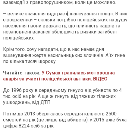
взаємодії з правопорушником, коли це можливо.
– велике значення відіграє фінансування поліції. В них
є розрахунки – скільки потрібно поліцейських на душу
населення і вони вважають, що плинність кадрів та
незаповнені вакансії збільшують ризики загибелі
поліцейських.
Крім того, хочу нагадати, що в нас немає дня
вшанування жертв насильницьких злочинів. А їх гине
по кілька тисяч щороку.
Читайте також:
У Сумах трапилась моторошна
аварія за участі поліцейської автівки. ВІДЕО
До 1996 року в середньому гинуло від убивств по 4
тис. осіб на рік. А ще ж гинуть від тяжких тілесних
ушкоджень, від ДТП.
Потім до 2013 зберігалась середня кількість 2500
смертей на рік (це лише від вбивств), у 2015 вже була
цифра 8224 осіб за рік.