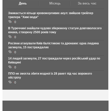
День
Місяць
За весь час
Змикається кільце кровожерливих акул: вийшов трейлер
трилера "Хижі води"
0
В Туреччині знайшли чудово збережену статую довговолосого
юнака, створену 2500 років тому
0
Росіяни атакували Київ балістикою та дронами: одна людина
загинула, 15 постраждалих
0
14 людей загинули, 27 постраждали через російський удар по
Київщині
0
ППО не змогла збити жодної із 28 ракет під час ворожого
обстрілу
0