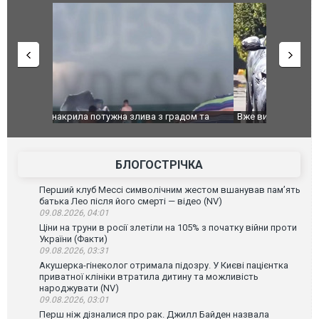
дом та
Вже вивели на тести: Ferrari готує оновлення
Вийшов тре
позашляховика Purosangue. ВІДЕО
фільму "Аф
БЛОГОСТРІЧКА
Перший клуб Мессі символічним жестом вшанував пам’ять
батька Лео після його смерті — відео (NV)
09.08.2026, 04:01
Ціни на труни в росії злетіли на 105% з початку війни проти
України (Факти)
09.08.2026, 03:31
Акушерка-гінеколог отримала підозру. У Києві пацієнтка
приватної клініки втратила дитину та можливість
народжувати (NV)
09.08.2026, 03:01
Перш ніж дізналися про рак. Джилл Байден назвала