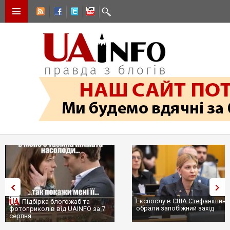
Експослу в США Стефанішині
Підбірка блогожаб та
обрали запобіжний захід
фотоприколів від UAINFO за 7
серпня