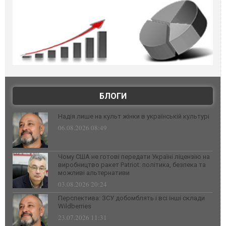
БЛОГИ
Надія лише на культ жінки в українській культурі
06.08.2026 08:49
Чому США не готові передати Україні ліцензію на
виробництво ракет Patriot: політика, безпека та
можливі альтернативи
03.08.2026 20:24
Перспектива: ЗСУ добомблять і всі інші склади
Wildberries
23.07.2026 11:31