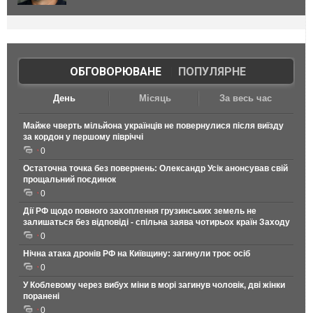
ОБГОВОРЮВАНЕ
|
ПОПУЛЯРНЕ
День
Місяць
За весь час
Майже чверть мільйона українців не повернулися після виїзду
за кордон у першому півріччі
0
Остаточна точка без повернень: Олександр Усік анонсував свій
прощальний поєдинок
0
Дії РФ щодо повного захоплення грузинських земель не
залишаться без відповіді - спільна заява чотирьох країн Заходу
0
Нічна атака дронів РФ на Київщину: загинули троє осіб
0
У Коблевому через вибух міни в морі загинув чоловік, дві жінки
поранені
0