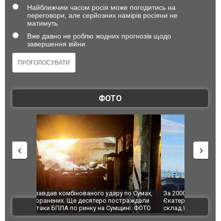
Найближчим часом росія може погодитись на
переговори, але серйозних намірів росіяни не
матимуть
Вже давно не роблю жодних прогнозів щодо
завершення війни
ФОТО
по Сумах,
За 2000 кілометрів від кордону з Україною: в
"Мої іграш
траждали
Єкатеринбурзі після атаки дронів загорівся
суперкарів
ВІДЕО
ині. ФОТО
склад Wildberries. ФОТО. ВІДЕО