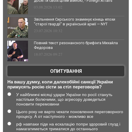
досягти своїх цілей війною, - Foreign Affairs
03.08.2026 13:02
Звільнення Сирського знаменує кінець епохи
"старої гвардії" в українській армії — NYT
23.07.2026 10:32
Повний текст резонансного брифінга Михайла
Федорова
18.07.2026 09:27
ОПИТУВАННЯ
На вашу думку, коли далекобійні санкції України
примусять росію сісти за стіл переговорів?
У найближчі місяці удари України по росії стануть
настільки болючими, що агресору доведеться
поновити перемовини
Цього року не варто чекати поновлення переговорного
процесу. А от наступного - можливо все
рф навпаки піде на ескалацію попри здоровий глузд і
намагатиметься триматися до останнього