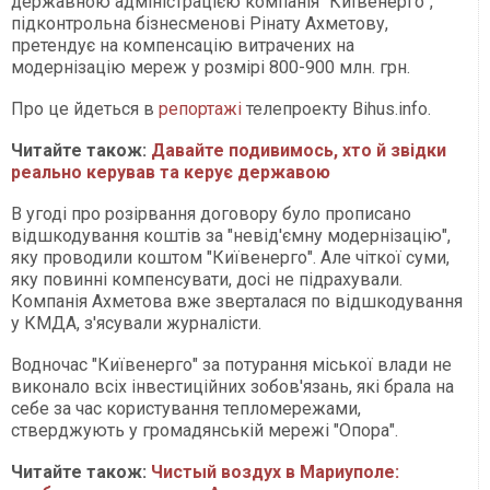
державною адміністрацією компанія "Київенерго",
підконтрольна бізнесменові Рінату Ахметову,
претендує на компенсацію витрачених на
модернізацію мереж у розмірі 800-900 млн. грн.
Про це йдеться в
репортажі
телепроекту Bihus.info.
Читайте також:
Давайте подивимось, хто й звідки
реально керував та керує державою
В угоді про розірвання договору було прописано
відшкодування коштів за "невід'ємну модернізацію",
яку проводили коштом "Київенерго". Але чіткої суми,
яку повинні компенсувати, досі не підрахували.
Компанія Ахметова вже зверталася по відшкодування
у КМДА, з'ясували журналісти.
Водночас "Київенерго" за потурання міської влади не
виконало всіх інвестиційних зобов'язань, які брала на
себе за час користування тепломережами,
стверджують у громадянській мережі "Опора".
Читайте також:
Чистый воздух в Мариуполе: