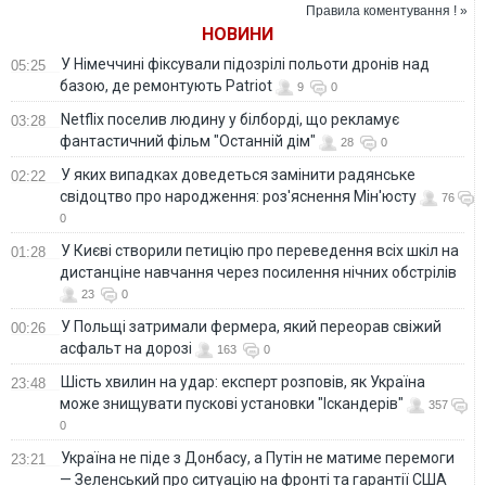
Правила коментування ! »
НОВИНИ
У Німеччині фіксували підозрілі польоти дронів над
05:25
базою, де ремонтують Patriot
9
0
Netflix поселив людину у білборді, що рекламує
03:28
фантастичний фільм "Останній дім"
28
0
У яких випадках доведеться замінити радянське
02:22
свідоцтво про народження: роз'яснення Мін'юсту
76
0
У Києві створили петицію про переведення всіх шкіл на
01:28
дистанціне навчання через посилення нічних обстрілів
23
0
У Польщі затримали фермера, який переорав свіжий
00:26
асфальт на дорозі
163
0
Шість хвилин на удар: експерт розповів, як Україна
23:48
може знищувати пускові установки "Іскандерів"
357
0
Україна не піде з Донбасу, а Путін не матиме перемоги
23:21
— Зеленський про ситуацію на фронті та гарантії США