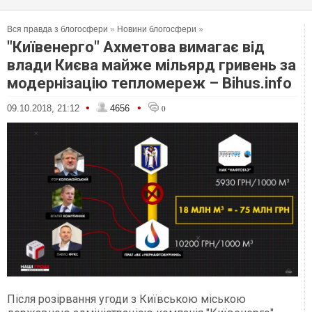
Вся правда з блогосфери
»
Новини блогосфери
»
"Київенерго" Ахметова вимагає від
влади Києва майже мільярд гривень за
модернізацію тепломереж – Bihus.info
•
•
09.10.2018, 21:12
4656
0
Після розірвання угоди з Київською міською