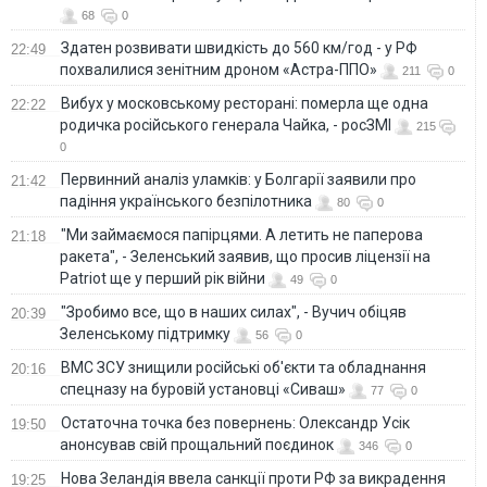
68
0
Здатен розвивати швидкість до 560 км/год - у РФ
22:49
похвалилися зенітним дроном «Астра-ППО»
211
0
Вибух у московському ресторані: померла ще одна
22:22
родичка російського генерала Чайка, - росЗМІ
215
0
Первинний аналіз уламків: у Болгарії заявили про
21:42
падіння українського безпілотника
80
0
"Ми займаємося папірцями. А летить не паперова
21:18
ракета", - Зеленський заявив, що просив ліцензії на
Patriot ще у перший рік війни
49
0
"Зробимо все, що в наших силах", - Вучич обіцяв
20:39
Зеленському підтримку
56
0
ВМС ЗСУ знищили російські об'єкти та обладнання
20:16
спецназу на буровій установці «Сиваш»
77
0
Остаточна точка без повернень: Олександр Усік
19:50
анонсував свій прощальний поєдинок
346
0
Нова Зеландія ввела санкції проти РФ за викрадення
19:25