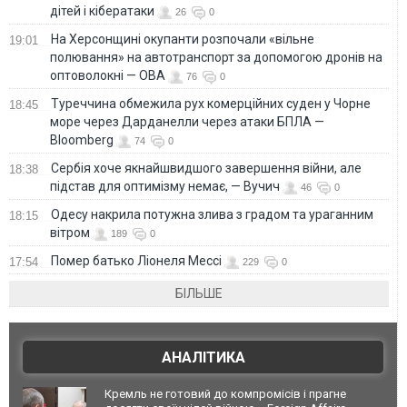
дітей і кібератаки
26
0
На Херсонщині окупанти розпочали «вільне
19:01
полювання» на автотранспорт за допомогою дронів на
оптоволокні — ОВА
76
0
Туреччина обмежила рух комерційних суден у Чорне
18:45
море через Дарданелли через атаки БПЛА —
Bloomberg
74
0
Сербія хоче якнайшвидшого завершення війни, але
18:38
підстав для оптимізму немає, — Вучич
46
0
Одесу накрила потужна злива з градом та ураганним
18:15
вітром
189
0
Помер батько Ліонеля Мессі
17:54
229
0
БІЛЬШЕ
АНАЛІТИКА
Кремль не готовий до компромісів і прагне