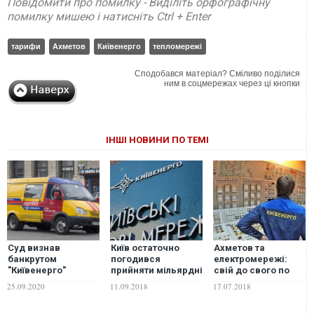
Повідомити про помилку - Виділіть орфографічну
помилку мишею і натисніть Ctrl + Enter
тарифи
Ахметов
Київенерго
тепломережі
Сподобався матеріал? Сміливо поділися
ним в соцмережах через ці кнопки
ІНШІ НОВИНИ ПО ТЕМІ
Суд визнав
Київ остаточно
Ахметов та
банкрутом
погодився
електромережі:
"Київенерго"
прийняти мільярдні
свій до свого по
Ахметова
борги Київенерго
своє
25.09.2020
11.09.2018
17.07.2018
перед Нафтогазом