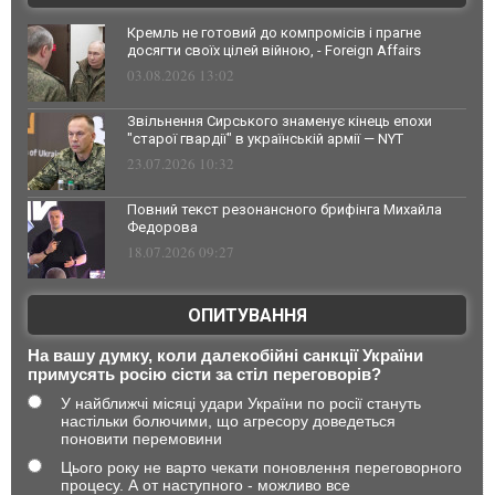
Кремль не готовий до компромісів і прагне
досягти своїх цілей війною, - Foreign Affairs
03.08.2026 13:02
Звільнення Сирського знаменує кінець епохи
"старої гвардії" в українській армії — NYT
23.07.2026 10:32
Повний текст резонансного брифінга Михайла
Федорова
18.07.2026 09:27
ОПИТУВАННЯ
На вашу думку, коли далекобійні санкції України
примусять росію сісти за стіл переговорів?
У найближчі місяці удари України по росії стануть
настільки болючими, що агресору доведеться
поновити перемовини
Цього року не варто чекати поновлення переговорного
процесу. А от наступного - можливо все