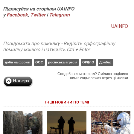
Підписуйся на сторінки
UAINFO
у
Facebook
,
Twitter
і
Telegram
UAINFO
Повідомити про помилку - Виділіть орфографічну
помилку мишею і натисніть Ctrl + Enter
доба на фронті
ООС
російська агресія
ОРДЛО
Донбас
Сподобався матеріал? Сміливо поділися
ним в соцмережах через ці кнопки
ІНШІ НОВИНИ ПО ТЕМІ