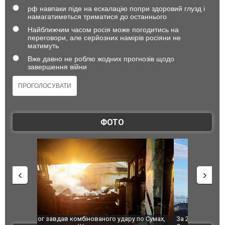
рф навпаки піде на ескалацію попри здоровий глузд і
намагатиметься триматися до останнього
Найближчим часом росія може погодитись на
переговори, але серйозних намірів росіяни не
матимуть
Вже давно не роблю жодних прогнозів щодо
завершення війни
ФОТО
по Сумах,
За 2000 кілометрів від кордону з Україною: в
"Мої іграш