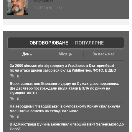
Wildberries
23.07.2026 11:31
ОБГОВОРЮВАНЕ
|
ПОПУЛЯРНЕ
День
Місяць
За весь час
За 2000 кілометрів від кордону з Україною: в Єкатеринбурзі
після атаки дронів загорівся склад Wildberries. ФОТО. ВІДЕО
0
Ворог завдав комбінованого удару по Сумах, двоє поранених.
Ще десятеро постраждали після атаки БПЛА по ринку на
Сумщині. ФОТО
0
На аеродромі "Гвардійське" в окупованому Криму спалахнула
масштабна пожежа на складі пального
0
В адміністрації Вучича анонсували перший візит Зеленського до
Сербії