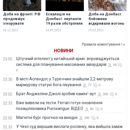
Доба на фронті: РФ
Ескалація на
Доба на Донбасі:
продовжує
Донбасі: окупанти
бойовики
ігнорувати
19 разів обстріляли
відкривали вогонь
домовленості
українські позиції,
в районі Шумів,
18.12.2021
14.05.2021
19.02.2021
Тристоронньої
один захисник
Південного та
контактної групи
України отримав
Майорська
кульове
Правила коментування ! »
поранення, не
НОВИНИ
сумісне з життям
Штучний інтелект у китайській армії: впроваджується
23:55
система для планування масованих авіаударів
66
0
В місті Аспендос у Туреччині знайшли 2,2-метрову
23:30
мармурову статую бога лікування
77
0
Брат Анджеліни Джолі зробив камінг-аут
23:02
289
0
Вже вивели на тести: Ferrari готує оновлення
22:33
позашляховика Purosangue. ВІДЕО
89
0
Магнітні бурі: прогноз на вихідні
22:02
180
0
У Чехії суд вирішив вислати росіянку, яка вийшла заміж
21:32