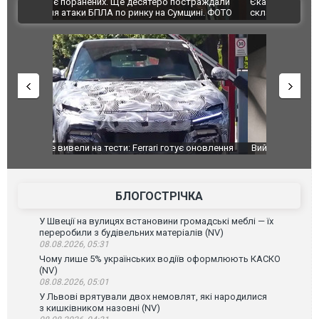
траждали
Єкатеринбурзі після атаки дронів загорівся
суперкарів
ВІДЕО
ині. ФОТО
склад Wildberries. ФОТО. ВІДЕО
оновлення
Вийшов трейлер нової екранізації легендарного
Зеленський
фільму "Афера Томаса Крауна"
перемовин
БЛОГОСТРІЧКА
У Швеції на вулицях встановини громадські меблі — їх
переробили з будівельних матеріалів (NV)
08.08.2026, 05:31
Чому лише 5% українських водіїв оформлюють КАСКО
(NV)
08.08.2026, 05:01
У Львові врятували двох немовлят, які народилися
з кишківником назовні (NV)