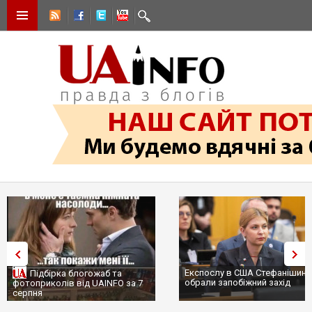
Експослу в США Стефанішині
Підбірка блогожаб та
обрали запобіжний захід
фотоприколів від UAINFO за 7
серпня