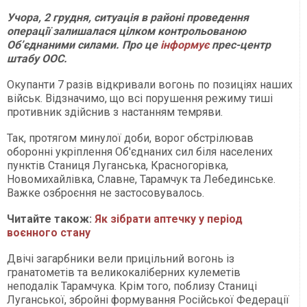
Учора, 2 грудня, ситуація в районі проведення
операції залишалася цілком контрольованою
Об’єднаними силами. Про це
інформує
прес-центр
штабу ООС.
Окупанти 7 разів відкривали вогонь по позиціях наших
військ. Відзначимо, що всі порушення режиму тиші
противник здійснив з настанням темряви.
Так, протягом минулої доби, ворог обстрілював
оборонні укріплення Об'єднаних сил біля населених
пунктів Станиця Луганська, Красногорівка,
Новомихайлівка, Славне, Тарамчук та Лебединське.
Важке озброєння не застосовувалось.
Читайте також:
Як зібрати аптечку у період
воєнного стану
Двічі загарбники вели прицільний вогонь із
гранатометів та великокаліберних кулеметів
неподалік Тарамчука. Крім того, поблизу Станиці
Луганської, збройні формування Російської Федерації