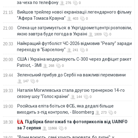
за чеха по телефону
276
0
Вийшов трейлер нової екранізації легендарного фільму
21:15
"Афера Томаса Крауна"
403
0
Спека ще затримується: в Укргідрометцентрі розповіли,
21:00
якою завтра буде погода в Україні
1809
0
Найкращий футболіст ЧС-2026 відмовив "Реалу" заради
20:33
переходу в "Барселону"
241
0
США і Україна модернізують С-300 через дефіцит ракет
20:00
Patriot, - ЗМІ
268
0
Зеленський прибув до Сербії на важливі перемовини
19:44
147
0
Наталія Могилевська стала другою тренеркою 14-го
19:33
сезону шоу "Голос країни"
144
0
Російська еліта боїться ФСБ, яка дедалі більше
19:00
виходить з-під контролю, - Bloomberg
273
0
Підбірка блогожаб та фотоприколів від UAINFO
18:30
за 7 серпня
11866
0
"Вони воюють, самі хочуть воювати, бо дурні": у
18:01