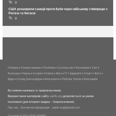
0
США розширили санкції проти Куби через військову співпрацю з
Росією та Китаєм
0
Головна
•
Головні новини
•
Політика
•
Суспільство
•
Економіка
беспроводной
•
Світ
•
Культура
•
Наука
•
Історія
•
Освіта
•
Авто
•
IT
•
Здоров'я
интернет
•
Спорт
•
Фото
•
Відео
•
Огляд блогосфери
•
Блоголента
•
Рейтинг блогів
киев
•
Блогожаби
и
Всі новини належать їх правовласникам.
область
Використання матеріалів сайту
uainfo.org
дозволяється за умови
wimax
посилання (для інтернет-видань - гіперпосилання).
интернет
Про нас
.
Контактна інформація
.
uainfo.org@gmail.com
в
киеве
Copyright © 2011-2026 UAINFO.