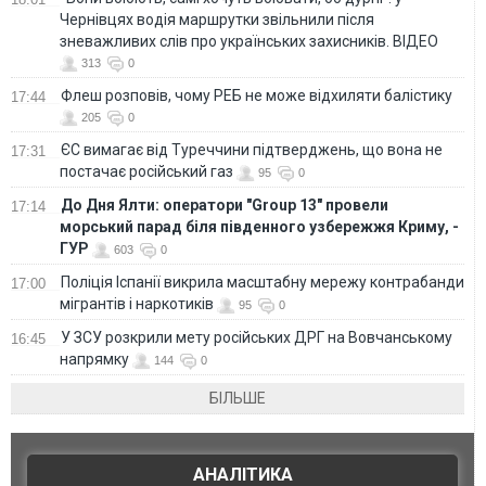
Чернівцях водія маршрутки звільнили після
зневажливих слів про українських захисників. ВІДЕО
313
0
Флеш розповів, чому РЕБ не може відхиляти балістику
17:44
205
0
ЄС вимагає від Туреччини підтверджень, що вона не
17:31
постачає російський газ
95
0
До Дня Ялти: оператори "Group 13" провели
17:14
морський парад біля південного узбережжя Криму, -
ГУР
603
0
Поліція Іспанії викрила масштабну мережу контрабанди
17:00
мігрантів і наркотиків
95
0
У ЗСУ розкрили мету російських ДРГ на Вовчанському
16:45
напрямку
144
0
БІЛЬШЕ
АНАЛІТИКА