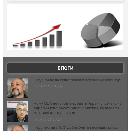
БЛОГИ
Надія лише на культ жінки в українській культурі
06.08.2026 08:49
Чому США не готові передати Україні ліцензію на
виробництво ракет Patriot: політика, безпека та
можливі альтернативи
03.08.2026 20:24
Перспектива: ЗСУ добомблять і всі інші склади