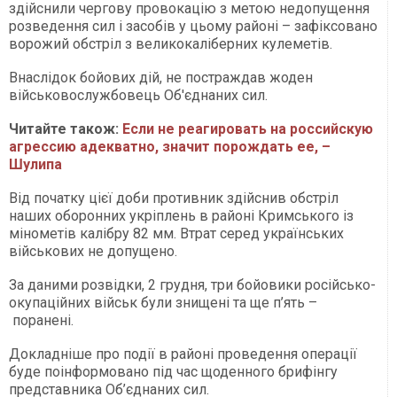
здійснили чергову провокацію з метою недопущення
розведення сил і засобів у цьому районі – зафіксовано
ворожий обстріл з великокаліберних кулеметів.
Внаслідок бойових дій, не постраждав жоден
військовослужбовець Об'єднаних сил.
Читайте також:
Если не реагировать на российскую
агрессию адекватно, значит порождать ее, –
Шулипа
Від початку цієї доби противник здійснив обстріл
наших оборонних укріплень в районі Кримського із
мінометів калібру 82 мм. Втрат серед українських
військових не допущено.
За даними розвідки, 2 грудня, три бойовики російсько-
окупаційних військ були знищені та ще п’ять –
поранені.
Докладніше про події в районі проведення операції
буде поінформовано під час щоденного брифінгу
представника Об’єднаних сил.