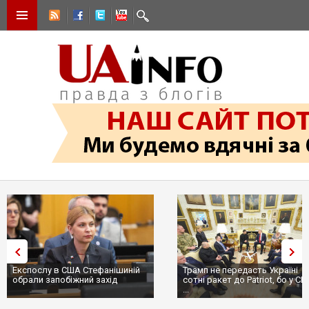
Експослу в США Стефанішиній
Трамп не передасть Україні
обрали запобіжний захід
сотні ракет до Patriot, бо у С
...