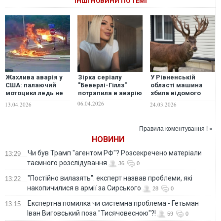
ІНШІ НОВИНИ ПО ТЕМІ
Жахлива аварія у
Зірка серіалу
У Рівненській
США: палаючий
"Беверлі-Гіллз"
області машина
мотоцикл ледь не
потрапила в аварію
збила відомого
забрав життя
у соцмережах
06.04.2026
13.04.2026
24.03.2026
чотирьох дітей.
оленя Бориса,
ВІДЕО
водійка втекла з
місця аварії
Правила коментування ! »
НОВИНИ
Чи був Трамп "агентом РФ"? Розсекречено матеріали
13:29
таємного розслідування
36
0
"Постійно вилазять": експерт назвав проблеми, які
13:22
накопичилися в армії за Сирського
28
0
Eкспертна помилка чи системна проблема - Гетьман
13:15
Іван Виговський поза "Тисячовесною"?!
59
0