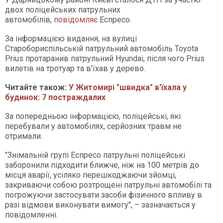
двох поліцейських патрульних
автомобілів,
повідомляє
Еспресо.
За інформацією видання, на вулиці
Старобориспільській патрульний автомобіль Toyota
Prius протаранив патрульний Hyundai, після чого Prius
вилетів на тротуар та в'їхав у дерево.
Читайте також:
У Житомирі "швидка" в'їхала у
будинок: 7 постраждалих
За попередньою інформацією, поліцейські, які
перебували у автомобілях, серйозних травм не
отримали.
"Знімальній групі Еспресо патрульні поліцейські
заборонили підходити ближче, ніж на 100 метрів до
місця аварії, усіляко перешкоджаючи зйомці,
закриваючи собою розтрощені патрульні автомобілі та
погрожуючи застосувати засоби фізичного впливу в
разі відмови виконувати вимогу", – зазначається у
повідомленні.