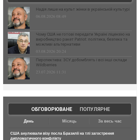
Надія лише на культ жінки в українській культурі
06.08.2026 08:49
Чому США не готові передати Україні ліцензію на
виробництво ракет Patriot: політика, безпека та
можливі альтернативи
03.08.2026 20:24
Перспектива: ЗСУ добомблять і всі інші склади
Wildberries
23.07.2026 11:31
ОБГОВОРЮВАНЕ
|
ПОПУЛЯРНЕ
День
Місяць
За весь час
США анулювали візу посла Бразилії на тлі загострення
дипломатичного конфлікту