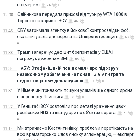
соцмережі
74
0
Олійникова передала призові від турніру WTA 1000 в
12:00
Торонто на користь ЗСУ
46
0
СБУ затримала агентку військової контррозвідки фсб,
11:46
яка шпигувала для ворога на Дніпропетровщині
53
0
Трамп заперечує дефіцит боєприпасів у США і
11:38
погрожує джерелам ЗМІ
56
0
НАБУ: Стефанішиній повідомили про підозру у
11:34
незаконному збагаченні на понад 13,9 млн грн та
недостовірному декларуванні
67
0
У Німеччині тривають пошуки уламків ще одного дрона
11:31
в аеропорту Лейпцига
58
0
У Генштабі ЗСУ розповіли про деталі ураження двох
11:22
російських НПЗ та інші удари по об'єктах ворога
43
0
Ми втрачаємо Костянтинівку, проблеми перетікають на
11:14
всю Краматорсько-Слов'янську агломерацію, — експерт