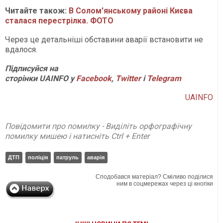
Читайте також:
В Солом'янському районі Києва
сталася перестрілка. ФОТО
Через це детальніші обставини аварії встановити не
вдалося.
Підписуйся на
сторінки
UAINFO у
Facebook
,
Twitter
і
Telegram
UAINFO
Повідомити про помилку - Виділіть орфографічну
помилку мишею і натисніть Ctrl + Enter
ДТП
поліція
патруль
аварія
Сподобався матеріал? Сміливо поділися
ним в соцмережах через ці кнопки