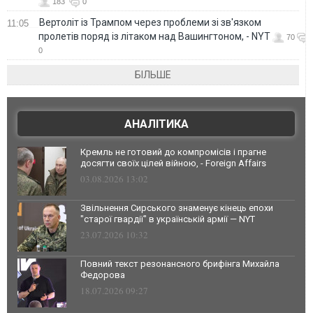
183
0
Вертоліт із Трампом через проблеми зі зв'язком
11:05
пролетів поряд із літаком над Вашингтоном, - NYT
70
0
БІЛЬШЕ
АНАЛІТИКА
Кремль не готовий до компромісів і прагне
досягти своїх цілей війною, - Foreign Affairs
03.08.2026 13:02
Звільнення Сирського знаменує кінець епохи
"старої гвардії" в українській армії — NYT
23.07.2026 10:32
Повний текст резонансного брифінга Михайла
Федорова
18.07.2026 09:27