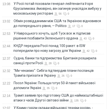
У Росії потай поховали генерал-лейтенанта Ігоря
13:08
Єрусалимова: ймовірно, він загинув унаслідок вибуху у
московському ресторані
56
0
Обмін розвідданими між США та Україною відновився
13:02
до попереднього рівня, — Politico
17
0
У Навроцького хочуть, щоб Туск все ж підписав
12:53
рішення позбавити Зеленського ордена
43
0
КНДР передала Росії понад 100 ракет: в ISW
12:44
попередили про нову загрозу для України
42
0
Судна, банки та підприємства: Британія розширила
12:37
санкції проти Росії
28
0
"Ми чекаємо": Сибіга підтвердив плани посланців
12:32
Трампа приїхати в Україну
26
0
Посол України: Польща готує 50-й пакет військової
12:22
допомоги Україні
35
0
Трамп заявив про підготовку США до наймасштабнішої
12:14
атаки з часів Другої світової війни
135
0
У Криму горіли склади військової техніки росіян, -
12:07