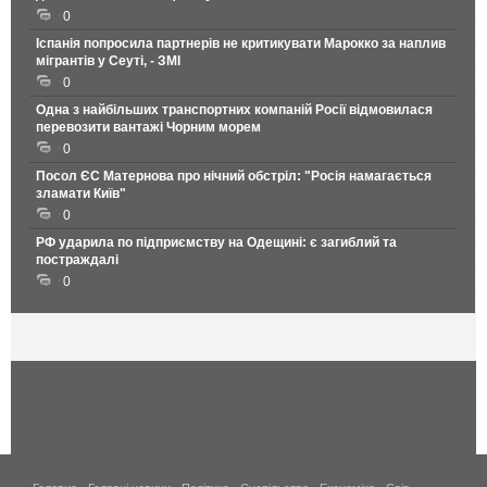
0
Іспанія попросила партнерів не критикувати Марокко за наплив
мігрантів у Сеуті, - ЗМІ
0
Одна з найбільших транспортних компаній Росії відмовилася
перевозити вантажі Чорним морем
0
Посол ЄС Матернова про нічний обстріл: "Росія намагається
зламати Київ"
0
РФ ударила по підприємству на Одещині: є загиблий та
постраждалі
0