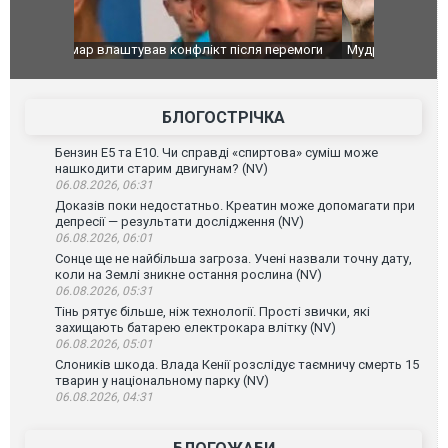
перемоги
Мудрик провів перший матч за "Челсі" після
Українські
допінгової дискваліфікації. ВІДЕО
під час лік
Франції
БЛОГОСТРІЧКА
Бензин Е5 та Е10. Чи справді «спиртова» суміш може
нашкодити старим двигунам? (NV)
06.08.2026, 06:31
Доказів поки недостатньо. Креатин може допомагати при
депресії — результати дослідження (NV)
06.08.2026, 06:01
Сонце ще не найбільша загроза. Учені назвали точну дату,
коли на Землі зникне остання рослина (NV)
06.08.2026, 05:31
Тінь рятує більше, ніж технології. Прості звички, які
захищають батарею електрокара влітку (NV)
06.08.2026, 05:01
Слоників шкода. Влада Кенії розслідує таємничу смерть 15
тварин у національному парку (NV)
06.08.2026, 04:31