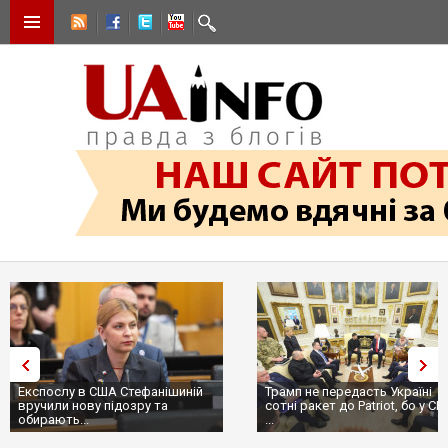
Експослу в США Стефанішиній
Трамп не передасть Україні
вручили нову підозру та
сотні ракет до Patriot, бо у С
обирають...
...