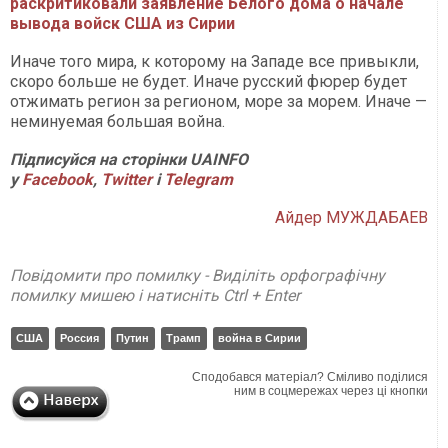
раскритиковали заявление Белого дома о начале
вывода войск США из Сирии
Иначе того мира, к которому на Западе все привыкли,
скоро больше не будет. Иначе русский фюрер будет
отжимать регион за регионом, море за морем. Иначе —
неминуемая большая война.
Підписуйся на сторінки
UAINFO
у
Facebook
,
Twitter
і
Telegram
Айдер МУЖДАБАЕВ
Повідомити про помилку - Виділіть орфографічну
помилку мишею і натисніть Ctrl + Enter
США
Россия
Путин
Трамп
война в Сирии
Сподобався матеріал? Сміливо поділися
ним в соцмережах через ці кнопки