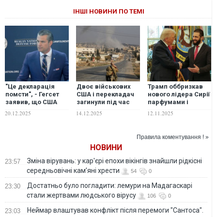
ІНШІ НОВИНИ ПО ТЕМІ
"Це декларація
Двоє військових
Трамп оббризкав
помсти", - Гегсет
США і перекладач
нового лідера Сирії
заявив, що США
загинули під час
парфумами і
завдали
нападу в Сирії:
поставив особисте
20.12.2025
14.12.2025
12.11.2025
масштабних
Трамп пообіцяв
запитання
авіаударів по
"дуже серйозну
об'єктам ІДІЛ у
відплату" ІДІЛу
Правила коментування ! »
Сирії
НОВИНИ
Зміна вірувань: у кар'єрі епохи вікінгів знайшли рідкісні
23:57
середньовічні кам’яні хрести
54
0
Достатньо було погладити: лемури на Мадагаскарі
23:30
стали жертвами людського вірусу
106
0
Неймар влаштував конфлікт після перемоги "Сантоса".
23:03