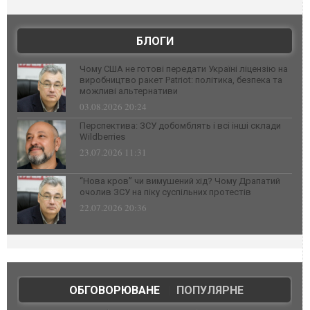
БЛОГИ
Чому США не готові передати Україні ліцензію на
виробництво ракет Patriot: політика, безпека та
можливі альтернативи
03.08.2026 20:24
Перспектива: ЗСУ добомблять і всі інші склади
Wildberries
23.07.2026 11:31
“Нова кров” чи вимушений хід? Чому Драпатий
очолив ЗСУ на піку суспільних протестів
22.07.2026 20:36
ОБГОВОРЮВАНЕ
|
ПОПУЛЯРНЕ