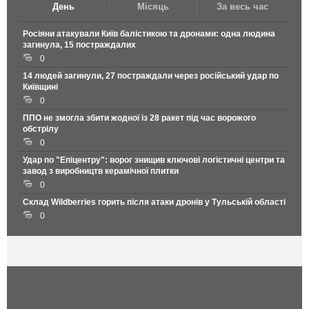
День
Місяць
За весь час
Росіяни атакували Київ балістикою та дронами: одна людина
загинула, 15 постраждалих
0
14 людей загинули, 27 постраждали через російський удар по
Київщині
0
ППО не змогла збити жодної із 28 ракет під час ворожого
обстрілу
0
Удар по "Епіцентру": ворог знищив ключові логістичні центри та
завод з виробництв керамічної плитки
0
Склад Wildberries горить після атаки дронів у Тульській області
0