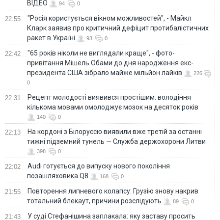
ВІДЕО
94
0
"Росія користується вікном можливостей", - Майкл
22:55
Кларк заявив про критичний дефіцит протибалістичних
ракет в Україні
93
0
"65 років ніколи не виглядали краще", - фото-
22:42
привітання Мішель Обами до дня народження екс-
президента США зібрало майже мільйон лайків
226
0
Рецепт молодості виявився простішим: володіння
22:31
кількома мовами омолоджує мозок на десяток років
140
0
На кордоні з Білоруссю виявили вже третій за останні
22:13
тижні підземний тунель — Служба держохорони Литви
398
0
Audi готується до випуску нового покоління
22:02
позашляховика Q8
168
0
Повторення липневого колапсу: Грузію знову накрив
21:55
тотальний блекаут, причини розслідують
89
0
У суді Стефанішина заплакала: яку заставу просить
21:43