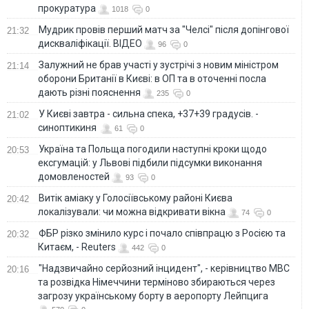
прокуратура
1018
0
Мудрик провів перший матч за "Челсі" після допінгової
21:32
дискваліфікації. ВІДЕО
96
0
Залужний не брав участі у зустрічі з новим міністром
21:14
оборони Британії в Києві: в ОП та в оточенні посла
дають різні пояснення
235
0
У Києві завтра - сильна спека, +37+39 градусів. -
21:02
синоптикиня
61
0
Україна та Польща погодили наступні кроки щодо
20:53
ексгумацій: у Львові підбили підсумки виконання
домовленостей
93
0
Витік аміаку у Голосіївському районі Києва
20:42
локалізували: чи можна відкривати вікна
74
0
ФБР різко змінило курс і почало співпрацю з Росією та
20:32
Китаєм, - Reuters
442
0
"Надзвичайно серйозний інцидент", - керівництво МВС
20:16
та розвідка Німеччини терміново збираються через
загрозу українському борту в аеропорту Лейпцига