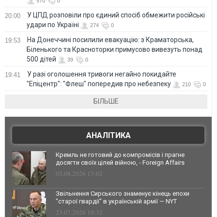
570
0
У ЦПД розповіли про єдиний спосіб обмежити російські
20:00
удари по Україні
274
0
На Донеччині посилили евакуацію: з Краматорська,
19:53
Біленького та Красноторки примусово вивезуть понад
500 дітей
39
0
У разі оголошення тривоги негайно покидайте
19:41
"Епіцентр": "Флеш" попередив про небезпеку
210
0
БІЛЬШЕ
АНАЛІТИКА
Кремль не готовий до компромісів і прагне
досягти своїх цілей війною, - Foreign Affairs
03.08.2026 13:02
Звільнення Сирського знаменує кінець епохи
"старої гвардії" в українській армії — NYT
23.07.2026 10:32