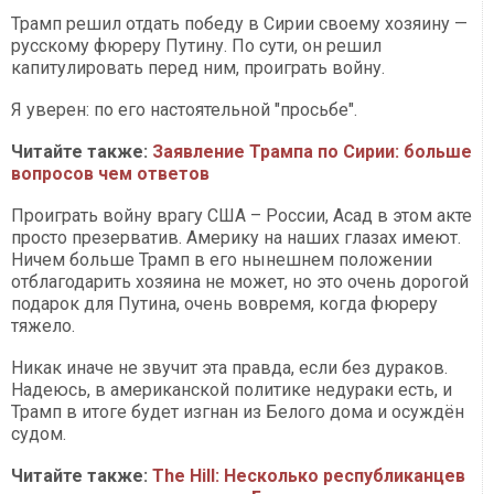
Трамп решил отдать победу в Сирии своему хозяину —
русскому фюреру Путину. По сути, он решил
капитулировать перед ним, проиграть войну.
Я уверен: по его настоятельной "просьбе".
Читайте также:
Заявление Трампа по Сирии: больше
вопросов чем ответов
Проиграть войну врагу США – России, Асад в этом акте
просто презерватив. Америку на наших глазах имеют.
Ничем больше Трамп в его нынешнем положении
отблагодарить хозяина не может, но это очень дорогой
подарок для Путина, очень вовремя, когда фюреру
тяжело.
Никак иначе не звучит эта правда, если без дураков.
Надеюсь, в американской политике недураки есть, и
Трамп в итоге будет изгнан из Белого дома и осуждён
судом.
Читайте также:
The Hill: Несколько республиканцев