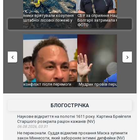
и козуленя
СБУ за сприяння Нацполіції та правоохоронців
Росіяни ат
ї пожежі у
Болгарії затримала міжнародного наркобарона.
одна людин
ВІДЕО
ФОТО
перемоги
Мудрик провів перший матч за "Челсі" після
Українські
допінгової дискваліфікації. ВІДЕО
під час лік
Франції
БЛОГОСТРІЧКА
Наукове відкриття на полотні 1611 року. Картина Брейгеля
Старшого розкрила раціон кажанів (NV)
06.08.2026, 03:31
Не переконали. Суддя відхилив прохання Маска зупинити
закон Міннесоти, який забороняє інтимні дипфейки (NV)