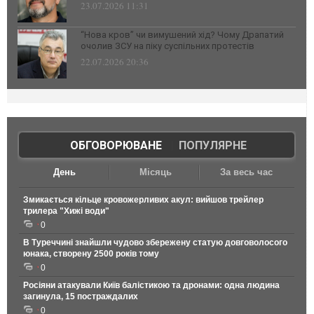
23.07.2026 11:31
“Нова кров” чи вимушений хід? Чому Драпатий
очолив ЗСУ на піку суспільних протестів
22.07.2026 20:36
ОБГОВОРЮВАНЕ
|
ПОПУЛЯРНЕ
День
Місяць
За весь час
Змикається кільце кровожерливих акул: вийшов трейлер
трилера "Хижі води"
0
В Туреччині знайшли чудово збережену статую довговолосого
юнака, створену 2500 років тому
0
Росіяни атакували Київ балістикою та дронами: одна людина
загинула, 15 постраждалих
0