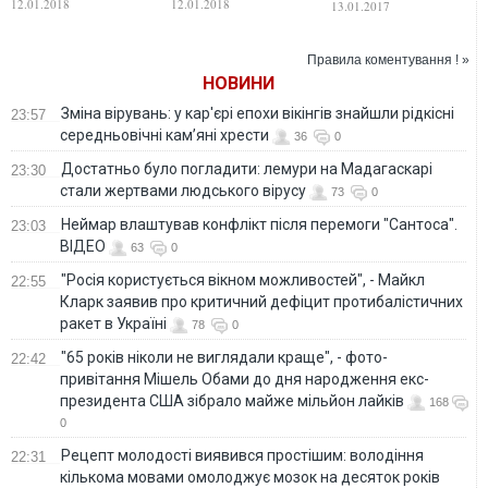
12.01.2018
12.01.2018
13.01.2017
Правила коментування ! »
НОВИНИ
Зміна вірувань: у кар'єрі епохи вікінгів знайшли рідкісні
23:57
середньовічні кам’яні хрести
36
0
Достатньо було погладити: лемури на Мадагаскарі
23:30
стали жертвами людського вірусу
73
0
Неймар влаштував конфлікт після перемоги "Сантоса".
23:03
ВІДЕО
63
0
"Росія користується вікном можливостей", - Майкл
22:55
Кларк заявив про критичний дефіцит протибалістичних
ракет в Україні
78
0
"65 років ніколи не виглядали краще", - фото-
22:42
привітання Мішель Обами до дня народження екс-
президента США зібрало майже мільйон лайків
168
0
Рецепт молодості виявився простішим: володіння
22:31
кількома мовами омолоджує мозок на десяток років