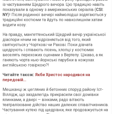
із частуванням Щедрого вечора. Цю традицію навіть
показували в одному з американських серіалів (
CSI:
NY
)! Після родинної вечері наймолодші зодягаються у
традиційні костюми та йдуть по навколишнім хатам
водити козу.
На правду, мангеттенський Щедрий вечір української
діаспори нічим не відрізняється від того, який
святкується у Чорткові чи Рахові. Поки дівчата
щедрують і співають пісень, хлопці у костюмах
веселять перехожих сценами з Вертепу. Цікаво, а як
ганяють чорта нью-йоркські парубки в кожухах
англійською говіркою?!
Читайте також:
Якби Христос народився на
передовій...
Мешканці ж цегляних й бетонних споруд району Іст-
Віллідж, що заздалегідь прикрасили свої домівки
ялинками, а двері — вінками, радо вітають
театралізоване дійство наших далеких співвітчизників.
Частування кутею під щедрівки, яке продовжується на