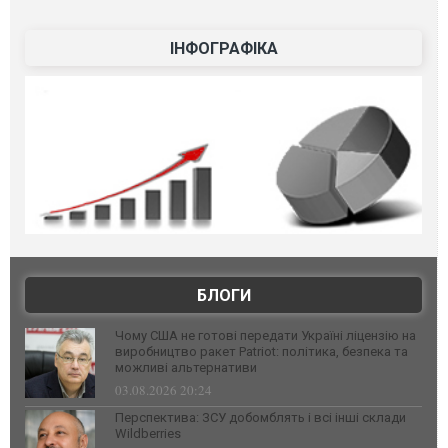
ІНФОГРАФІКА
БЛОГИ
Чому США не готові передати Україні ліцензію на
виробництво ракет Patriot: політика, безпека та
можливі альтернативи
03.08.2026 20:24
Перспектива: ЗСУ добомблять і всі інші склади
Wildberries