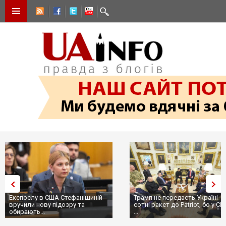
Експослу в США Стефанішиній
Трамп не передасть Україні
вручили нову підозру та
сотні ракет до Patriot, бо у СШ
обирають...
...