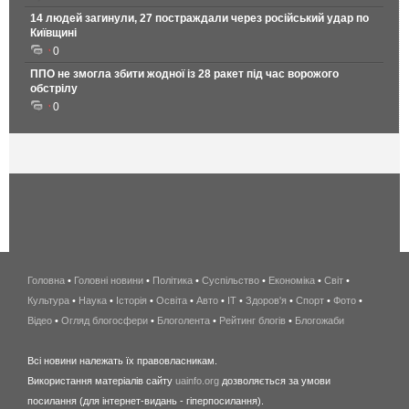
14 людей загинули, 27 постраждали через російський удар по
Київщині
0
ППО не змогла збити жодної із 28 ракет під час ворожого
обстрілу
0
Головна
•
Головні новини
•
Політика
•
Суспільство
•
Економіка
беспроводной
•
Світ
•
Культура
•
Наука
•
Історія
•
Освіта
•
Авто
•
IT
•
Здоров'я
интернет
•
Спорт
•
Фото
•
Відео
•
Огляд блогосфери
•
Блоголента
•
Рейтинг блогів
киев
•
Блогожаби
и
Всі новини належать їх правовласникам.
область
Використання матеріалів сайту
uainfo.org
дозволяється за умови
wimax
посилання (для інтернет-видань - гіперпосилання).
интернет