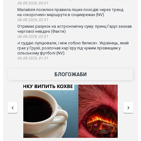
06.08.2026, 03:01
Малайзія посилює правила піших походів через тренд
на «скорочені» маршрути в соцмережах (NV)
06.08.2026, 02:31
Отримає рахунок на астрономічну суму: принц Гаррі зазнав
чергової невдачі (Факти)
06.08.2026, 02:01
«І суддю лупцювали, і між собою билися». Українець, який
грає у Грузії, розпочав кар'єру під чужим прізвищем у
сільському футболі (NV)
06.08.2026, 01:31
БЛОГОЖАБИ