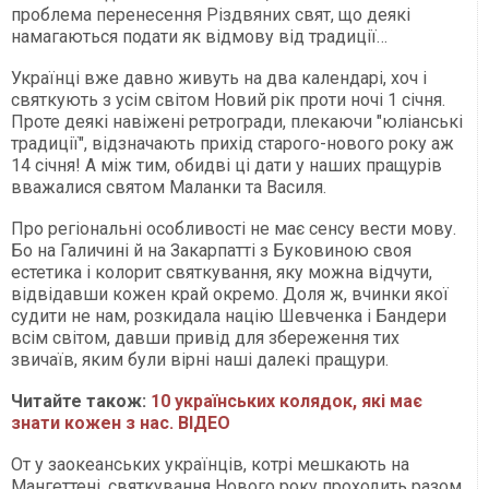
проблема перенесення Різдвяних свят, що деякі
намагаються подати як відмову від традиції…
Українці вже давно живуть на два календарі, хоч і
святкують з усім світом Новий рік проти ночі 1 січня.
Проте деякі навіжені ретрогради, плекаючи "юліанські
традиції", відзначають прихід старого-нового року аж
14 січня! А між тим, обидві ці дати у наших пращурів
вважалися святом Маланки та Василя.
Про регіональні особливості не має сенсу вести мову.
Бо на Галичині й на Закарпатті з Буковиною своя
естетика і колорит святкування, яку можна відчути,
відвідавши кожен край окремо. Доля ж, вчинки якої
судити не нам, розкидала націю Шевченка і Бандери
всім світом, давши привід для збереження тих
звичаїв, яким були вірні наші далекі пращури.
Читайте також:
10 українських колядок, які має
знати кожен з нас. ВІДЕО
От у заокеанських українців, котрі мешкають на
Мангеттені, святкування Нового року проходить разом