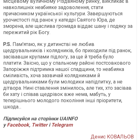
місцевому вуличному Різдвяному ринку, викликає в
навколишніх неабияке задоволення, стати
причасником української культури. Завершуються
урочистості під ранок у катедрі Святого Юра, де
зморена, але щаслива громада віддає шану і подяку за
пережитий рік Богу.
P.S.
Пам'ятаю, як у дитинстві не любив
щедрувальників і колядників, бо приходили під ранок,
засівавши крупами підлогу, за ще й треба було
платити. Звісно, що у спальному районі постсовкового
Запоріжжя підтримка нашої спадщини, то неабияка
сміливість, хоча зазвичай колядниками й
щедрувальниками були молодики напідпитку, а не
дітвора. Нині ставлення змінилось, але тих, хто засівав
би хату і співав щедрівок вже нема, мабуть, у
теперішнього молодого покоління інші пріоритети,
шкода...
П
ідписуйся на сторінки
UAINFO
у
Facebook
,
Twitter
і
Telegram
Денис КОВАЛЬОВ