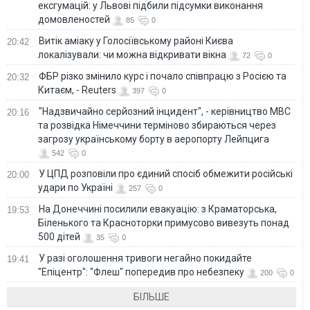
ексгумацій: у Львові підбили підсумки виконання
домовленостей
85
0
Витік аміаку у Голосіївському районі Києва
20:42
локалізували: чи можна відкривати вікна
72
0
ФБР різко змінило курс і почало співпрацю з Росією та
20:32
Китаєм, - Reuters
397
0
"Надзвичайно серйозний інцидент", - керівництво МВС
20:16
та розвідка Німеччини терміново збираються через
загрозу українському борту в аеропорту Лейпцига
542
0
У ЦПД розповіли про єдиний спосіб обмежити російські
20:00
удари по Україні
257
0
На Донеччині посилили евакуацію: з Краматорська,
19:53
Біленького та Красноторки примусово вивезуть понад
500 дітей
35
0
У разі оголошення тривоги негайно покидайте
19:41
"Епіцентр": "Флеш" попередив про небезпеку
200
0
БІЛЬШЕ