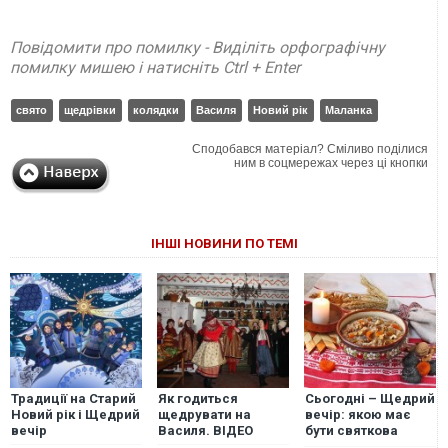
Повідомити про помилку - Виділіть орфографічну
помилку мишею і натисніть Ctrl + Enter
свято
щедрівки
колядки
Василя
Новий рік
Маланка
Сподобався матеріал? Сміливо поділися
ним в соцмережах через ці кнопки
ІНШІ НОВИНИ ПО ТЕМІ
Традиції на Старий
Як годиться
Сьогодні – Щедрий
Новий рік і Щедрий
щедрувати на
вечір: якою має
вечір
Василя. ВІДЕО
бути святкова
вечеря