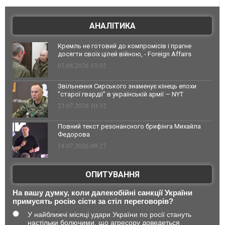
АНАЛІТИКА
Кремль не готовий до компромісів і прагне
досягти своїх цілей війною, - Foreign Affairs
03.08.2026 13:02
Звільнення Сирського знаменує кінець епохи
"старої гвардії" в українській армії — NYT
23.07.2026 10:32
Повний текст резонансного брифінга Михайла
Федорова
18.07.2026 09:27
ОПИТУВАННЯ
На вашу думку, коли далекобійні санкції України
примусять росію сісти за стіл переговорів?
У найближчі місяці удари України по росії стануть
настільки болючими, що агресору доведеться