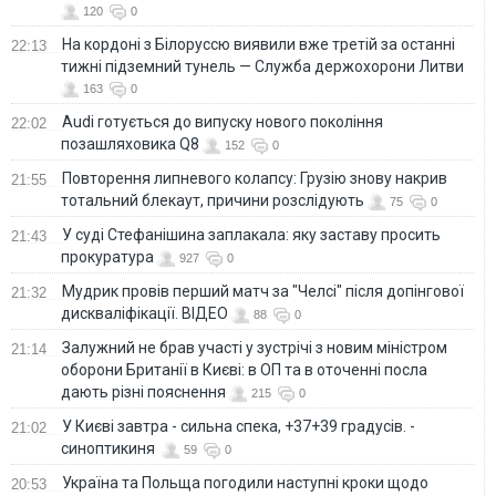
120
0
На кордоні з Білоруссю виявили вже третій за останні
22:13
тижні підземний тунель — Служба держохорони Литви
163
0
Audi готується до випуску нового покоління
22:02
позашляховика Q8
152
0
Повторення липневого колапсу: Грузію знову накрив
21:55
тотальний блекаут, причини розслідують
75
0
У суді Стефанішина заплакала: яку заставу просить
21:43
прокуратура
927
0
Мудрик провів перший матч за "Челсі" після допінгової
21:32
дискваліфікації. ВІДЕО
88
0
Залужний не брав участі у зустрічі з новим міністром
21:14
оборони Британії в Києві: в ОП та в оточенні посла
дають різні пояснення
215
0
У Києві завтра - сильна спека, +37+39 градусів. -
21:02
синоптикиня
59
0
Україна та Польща погодили наступні кроки щодо
20:53