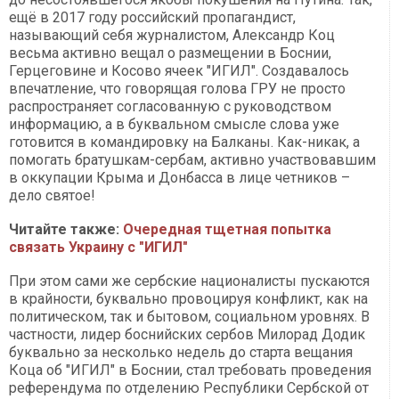
ещё в 2017 году российский пропагандист,
называющий себя журналистом, Александр Коц
весьма активно вещал о размещении в Боснии,
Герцеговине и Косово ячеек "ИГИЛ". Создавалось
впечатление, что говорящая голова ГРУ не просто
распространяет согласованную с руководством
информацию, а в буквальном смысле слова уже
готовится в командировку на Балканы. Как-никак, а
помогать братушкам-сербам, активно участвовавшим
в оккупации Крыма и Донбасса в лице четников –
дело святое!
Читайте также:
Очередная тщетная попытка
связать Украину с "ИГИЛ"
При этом сами же сербские националисты пускаются
в крайности, буквально провоцируя конфликт, как на
политическом, так и бытовом, социальном уровнях. В
частности, лидер боснийских сербов Милорад Додик
буквально за несколько недель до старта вещания
Коца об "ИГИЛ" в Боснии, стал требовать проведения
референдума по отделению Республики Сербской от