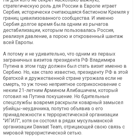
стратегическую роль для России в Европе играет
Сербия, исторически считающаяся бастионом Кремля у
границ цивилизованного сообщества. И именно
Сербия долгое время была одним из рычагов
дестабилизации, которым пользовалась Россия,
реализуя давление, а порою и откровенный шантаж
всей Европы.
А потому и не удивительно, что одним из первых
заграничных визитов президента РФ Владимира
Путина в этом году должен был стать визит именно в
Сербию. Но, как стало известно, президенту РФ в этой
братской и дружественной стране угрожала если не
смерть, то уж точно неприятное соприкосновение с
неким 21-летним Армином Алибашичем, который
готовил на Путина покушение. Но бдительные
спецслужбы вовремя раскрыли коварный замысел
убийцы-неудачника, попутно объявив о его
принадлежности к террористической организации
"ИГИЛ", хотя он состоял в рядах мусульманской
организации Dawaat Team, отрицающей свою связь с
мировой террористической сетью.