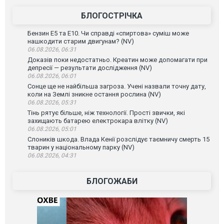
БЛОГОСТРІЧКА
Бензин Е5 та Е10. Чи справді «спиртова» суміш може
нашкодити старим двигунам? (NV)
06.08.2026, 06:31
Доказів поки недостатньо. Креатин може допомагати при
депресії — результати дослідження (NV)
06.08.2026, 06:01
Сонце ще не найбільша загроза. Учені назвали точну дату,
коли на Землі зникне остання рослина (NV)
06.08.2026, 05:31
Тінь рятує більше, ніж технології. Прості звички, які
захищають батарею електрокара влітку (NV)
06.08.2026, 05:01
Слоників шкода. Влада Кенії розслідує таємничу смерть 15
тварин у національному парку (NV)
06.08.2026, 04:31
БЛОГОЖАБИ