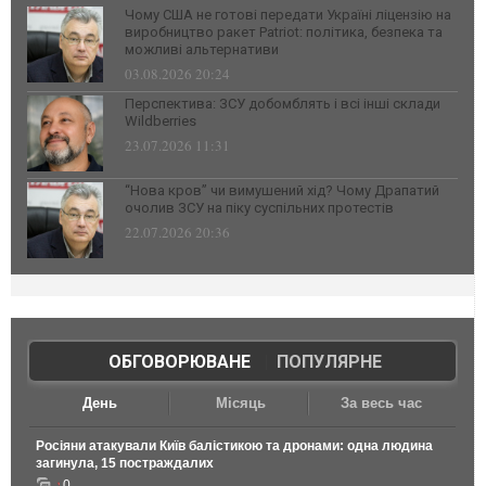
Чому США не готові передати Україні ліцензію на
виробництво ракет Patriot: політика, безпека та
можливі альтернативи
03.08.2026 20:24
Перспектива: ЗСУ добомблять і всі інші склади
Wildberries
23.07.2026 11:31
“Нова кров” чи вимушений хід? Чому Драпатий
очолив ЗСУ на піку суспільних протестів
22.07.2026 20:36
ОБГОВОРЮВАНЕ
|
ПОПУЛЯРНЕ
День
Місяць
За весь час
Росіяни атакували Київ балістикою та дронами: одна людина
загинула, 15 постраждалих
0