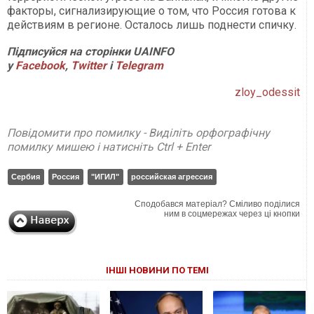
факторы, сигнализирующие о том, что Россия готова к
действиям в регионе. Осталось лишь поднести спичку.
Підписуйся на сторінки UAINFO
у
Facebook
,
Twitter
і
Telegram
zloy_odessit
Повідомити про помилку - Виділіть орфографічну
помилку мишею і натисніть Ctrl + Enter
Сербия
Россия
"ИГИЛ"
российская агрессия
Сподобався матеріал? Сміливо поділися
ним в соцмережах через ці кнопки
ІНШІ НОВИНИ ПО ТЕМІ