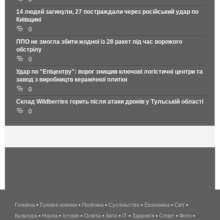
14 людей загинули, 27 постраждали через російський удар по
Київщині
0
ППО не змогла збити жодної із 28 ракет під час ворожого
обстрілу
0
Удар по "Епіцентру": ворог знищив ключові логістичні центри та
завод з виробництв керамічної плитки
0
Склад Wildberries горить після атаки дронів у Тульській області
0
Головна
•
Головні новини
•
Політика
•
Суспільство
•
Економіка
беспроводной
•
Світ
•
Культура
•
Наука
•
Історія
•
Освіта
•
Авто
•
IT
•
Здоров'я
интернет
•
Спорт
•
Фото
•