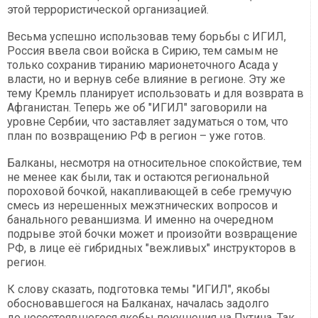
этой террористической организацией.
Весьма успешно использовав тему борьбы с ИГИЛ,
Россия ввела свои войска в Сирию, тем самым не
только сохранив тиранию марионеточного Асада у
власти, но и вернув себе влияние в регионе. Эту же
тему Кремль планирует использовать и для возврата в
Афганистан. Теперь же об "ИГИЛ" заговорили на
уровне Сербии, что заставляет задуматься о том, что
план по возвращению РФ в регион – уже готов.
Балканы, несмотря на относительное спокойствие, тем
не менее как были, так и остаются региональной
пороховой бочкой, накапливающей в себе гремучую
смесь из нерешенных межэтнических вопросов и
банального реваншизма. И именно на очередном
подрыве этой бочки может и произойти возвращение
РФ, в лице её гибридных "вежливых" инструкторов в
регион.
К слову сказать, подготовка темы "ИГИЛ", якобы
обосновавшегося на Балканах, началась задолго
до несостоявшегося якобы покушения на Путина. Так,