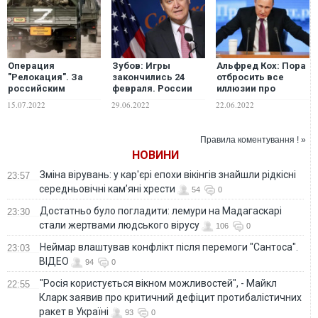
Операция
Зубов: Игры
Альфред Кох: Пора
"Релокация". За
закончились 24
отбросить все
российским
февраля. России
иллюзии про
бизнесом придут
пора это осознать
"избежание
15.07.2022
29.06.2022
22.06.2022
солдаты
эскалации
конфликта". Путин
уже давно
Правила коментування ! »
находится на
НОВИНИ
максимальном
градусе своего
Зміна вірувань: у кар'єрі епохи вікінгів знайшли рідкісні
23:57
зверства
середньовічні кам’яні хрести
54
0
Достатньо було погладити: лемури на Мадагаскарі
23:30
стали жертвами людського вірусу
106
0
Неймар влаштував конфлікт після перемоги "Сантоса".
23:03
ВІДЕО
94
0
"Росія користується вікном можливостей", - Майкл
22:55
Кларк заявив про критичний дефіцит протибалістичних
ракет в Україні
93
0