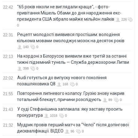
"65 років ніколи не виглядали краще", - фото-
22:42
привітання Мішель Обами до дня народження екс-
президента США зібрало майже мільйон лайків
226
0
Рецепт молодості виявився простішим: володіння
22:31
кількома мовами омолоджує мозок на десяток років
140
0
На кордоні з Білоруссю виявили вже третій за останні
22:13
тижні підземний тунель — Служба держохорони Литви
398
0
Audi готується до випуску нового покоління
22:02
позашляховика Q8
168
0
Повторення липневого колапсу: Грузію знову накрив
21:55
тотальний блекаут, причини розслідують
89
0
У суді Стефанішина заплакала: яку заставу просить
21:43
прокуратура
1018
0
Мудрик провів перший матч за "Челсі" після допінгової
21:32
дискваліфікації. ВІДЕО
96
0