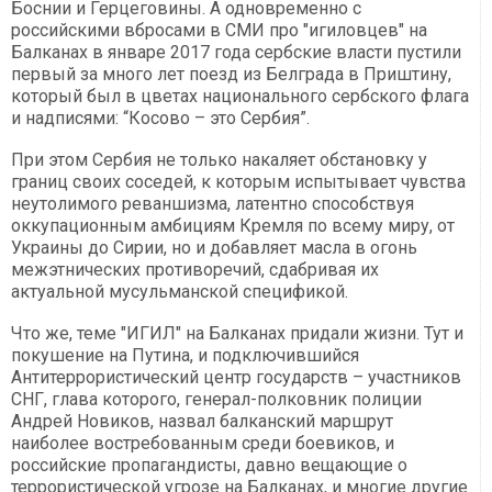
Боснии и Герцеговины. А одновременно с
российскими вбросами в СМИ про "игиловцев" на
Балканах в январе 2017 года сербские власти пустили
первый за много лет поезд из Белграда в Приштину,
который был в цветах национального сербского флага
и надписями: “Косово – это Сербия”.
При этом Сербия не только накаляет обстановку у
границ своих соседей, к которым испытывает чувства
неутолимого реваншизма, латентно способствуя
оккупационным амбициям Кремля по всему миру, от
Украины до Сирии, но и добавляет масла в огонь
межэтнических противоречий, сдабривая их
актуальной мусульманской спецификой.
Что же, теме "ИГИЛ" на Балканах придали жизни. Тут и
покушение на Путина, и подключившийся
Антитеррористический центр государств – участников
СНГ, глава которого, генерал-полковник полиции
Андрей Новиков, назвал балканский маршрут
наиболее востребованным среди боевиков, и
российские пропагандисты, давно вещающие о
террористической угрозе на Балканах, и многие другие