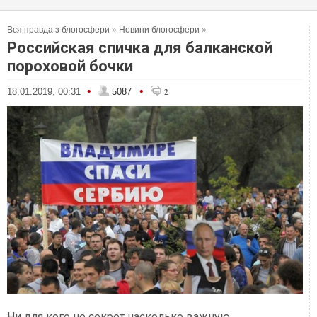
Вся правда з блогосфери
»
Новини блогосфери
»
Российская спичка для балканской
пороховой бочки
•
•
18.01.2019, 00:31
5087
2
Ни для кого не секрет насколько важную,