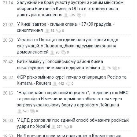
Залужний не брав участі у зустрічі з новим міністром
21:14
оборони Британії в Києві: в ОП та в оточенні посла
дають різні пояснення
235
0
У Києві завтра - сильна спека, +37+39 градусів. -
21:02
синоптикиня
61
0
Україна та Польща погодили наступні кроки щодо
20:53
ексгумацій: у Львові підбили підсумки виконання
домовленостей
93
0
Витік аміаку у Голосіївському районі Києва
20:42
локалізували: чи можна відкривати вікна
74
0
ФБР різко змінило курс і почало співпрацю з Росією та
20:32
Китаєм, - Reuters
442
0
"Надзвичайно серйозний інцидент", - керівництво МВС
20:16
та розвідка Німеччини терміново збираються через
загрозу українському борту в аеропорту Лейпцига
570
0
У ЦПД розповіли про єдиний спосіб обмежити російські
20:00
удари по Україні
274
0
На Донеччині посилили евакуацію: з Краматорська,
19:53