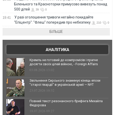
Біленького та Красноторки примусово вивезуть понад
500 дітей
39
0
У разі оголошення тривоги негайно покидайте
19:41
"Епіцентр": "Флеш" попередив про небезпеку
210
0
БІЛЬШЕ
АНАЛІТИКА
Кремль не готовий до компромісів і прагне
досягти своїх цілей війною, - Foreign Affairs
03.08.2026 13:02
Звільнення Сирського знаменує кінець епохи
"старої гвардії" в українській армії — NYT
23.07.2026 10:32
Повний текст резонансного брифінга Михайла
Федорова
18.07.2026 09:27