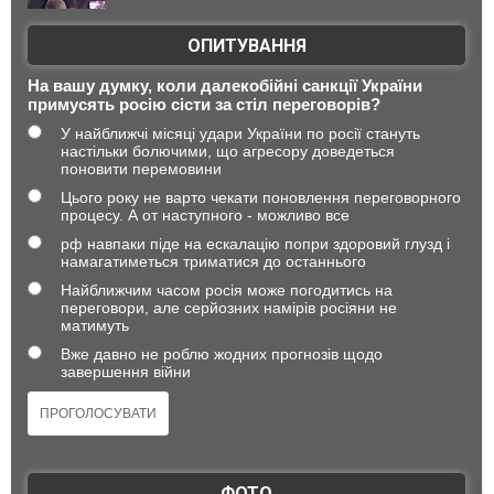
ОПИТУВАННЯ
На вашу думку, коли далекобійні санкції України
примусять росію сісти за стіл переговорів?
У найближчі місяці удари України по росії стануть
настільки болючими, що агресору доведеться
поновити перемовини
Цього року не варто чекати поновлення переговорного
процесу. А от наступного - можливо все
рф навпаки піде на ескалацію попри здоровий глузд і
намагатиметься триматися до останнього
Найближчим часом росія може погодитись на
переговори, але серйозних намірів росіяни не
матимуть
Вже давно не роблю жодних прогнозів щодо
завершення війни
ФОТО