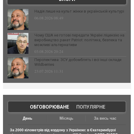
Надія лише на культ жінки в українській культурі
06.08.2026 08:49
Чому США не готові передати Україні ліцензію на
виробництво ракет Patriot: політика, безпека та
можливі альтернативи
03.08.2026 20:24
Перспектива: ЗСУ добомблять і всі інші склади
Wildberries
23.07.2026 11:31
ОБГОВОРЮВАНЕ
|
ПОПУЛЯРНЕ
День
Місяць
За весь час
За 2000 кілометрів від кордону з Україною: в Єкатеринбурзі