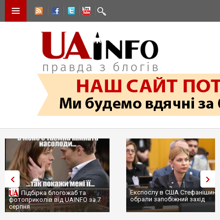
Експослу в США Стефанішиній
Трамп не передасть Україні
обрали запобіжний захід
сотні ракет до Patriot, бо у С
...