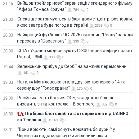
Вийшов трейлер нової екранізації легендарного фільму
21:15
"Афера Томаса Крауна"
764
0
Спека ще затримується: в Укргідрометцентрі розповіли,
21:00
якою завтра буде погода в Україні
2689
0
Найкращий футболіст ЧС-2026 відмовив "Реалу" заради
20:33
переходу в "Барселону"
330
0
США і Україна модернізують С-300 через дефіцит ракет
20:00
Patriot, - ЗМІ
338
0
Зеленський прибув до Сербії на важливі перемовини
19:44
161
0
Наталія Могилевська стала другою тренеркою 14-го
19:33
сезону шоу "Голос країни"
170
0
Російська еліта боїться ФСБ, яка дедалі більше
19:00
виходить з-під контролю, - Bloomberg
332
0
Підбірка блогожаб та фотоприколів від UAINFO
18:30
за 7 серпня
15169
0
"Вони воюють, самі хочуть воювати, бо дурні": у
18:01
Чернівцях водія маршрутки звільнили після