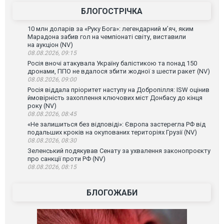
БЛОГОСТРІЧКА
10 млн доларів за «Руку Бога»: легендарний м’яч, яким
Марадона забив гол на чемпіонаті світу, виставили
на аукціон (NV)
08.08.2026, 09:15
Росія вночі атакувала Україну балістикою та понад 150
дронами, ППО не вдалося збити жодної з шести ракет (NV)
08.08.2026, 09:00
Росія віддала пріоритет наступу на Добропілля: ISW оцінив
ймовірність захоплення ключових міст Донбасу до кінця
року (NV)
08.08.2026, 08:45
«Не залишиться без відповіді»: Європа застерегла РФ від
подальших кроків на окупованих територіях Грузії (NV)
08.08.2026, 08:30
Зеленський подякував Сенату за ухвалення законопроєкту
про санкції проти РФ (NV)
08.08.2026, 08:15
БЛОГОЖАБИ