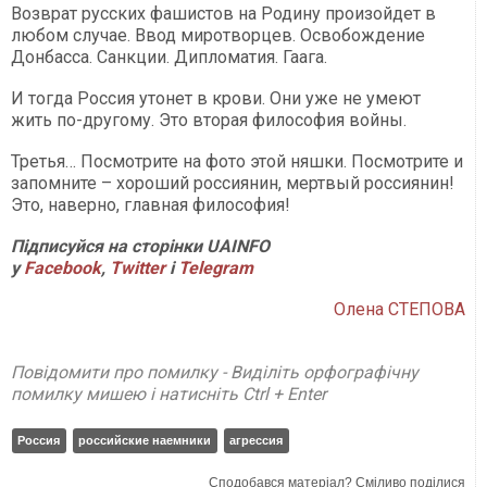
Возврат русских фашистов на Родину произойдет в
любом случае. Ввод миротворцев. Освобождение
Донбасса. Санкции. Дипломатия. Гаага.
И тогда Россия утонет в крови. Они уже не умеют
жить по-другому. Это вторая философия войны.
Третья… Посмотрите на фото этой няшки. Посмотрите и
запомните – хороший россиянин, мертвый россиянин!
Это, наверно, главная философия!
Підписуйся на сторінки UAINFO
у
Facebook
,
Twitter
і
Telegram
Олена СТЕПОВА
Повідомити про помилку - Виділіть орфографічну
помилку мишею і натисніть Ctrl + Enter
Россия
российские наемники
агрессия
Сподобався матеріал? Сміливо поділися