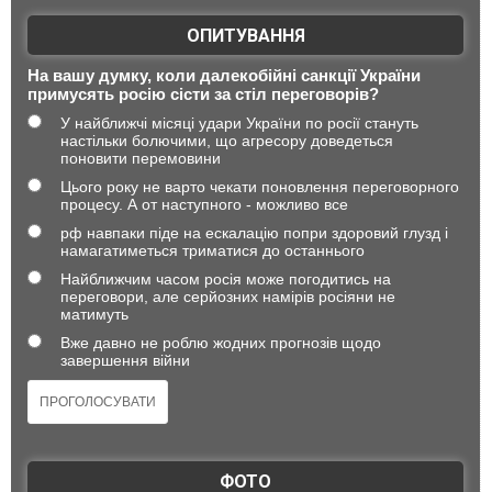
ОПИТУВАННЯ
На вашу думку, коли далекобійні санкції України
примусять росію сісти за стіл переговорів?
У найближчі місяці удари України по росії стануть
настільки болючими, що агресору доведеться
поновити перемовини
Цього року не варто чекати поновлення переговорного
процесу. А от наступного - можливо все
рф навпаки піде на ескалацію попри здоровий глузд і
намагатиметься триматися до останнього
Найближчим часом росія може погодитись на
переговори, але серйозних намірів росіяни не
матимуть
Вже давно не роблю жодних прогнозів щодо
завершення війни
ФОТО