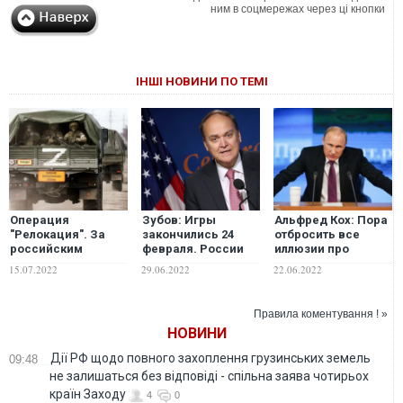
ним в соцмережах через ці кнопки
ІНШІ НОВИНИ ПО ТЕМІ
Операция
Зубов: Игры
Альфред Кох: Пора
"Релокация". За
закончились 24
отбросить все
российским
февраля. России
иллюзии про
бизнесом придут
пора это осознать
"избежание
15.07.2022
29.06.2022
22.06.2022
солдаты
эскалации
конфликта". Путин
уже давно
Правила коментування ! »
находится на
НОВИНИ
максимальном
градусе своего
Дії РФ щодо повного захоплення грузинських земель
09:48
зверства
не залишаться без відповіді - спільна заява чотирьох
країн Заходу
4
0