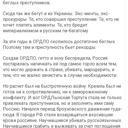
беглых преступников.
Сюда так же бегут и из Украины. Экс-менты, экс-
прокуроры. Те, кто совершил преступление. Те, кто не
хочет платить алименты. Те, кто бредит
империализмом и русским па-багатому.
За эти годы в ОРДЛО скопилось достаточно беглых.
Поэтому там и преступность бьет рекорды.
Создав ОРДЛО, гетто и зону беспредела, Россия
постаралась напичкать ее под самое горло всем тем,
что могло держать в страхе, убивать, мародерить, и
тем, что не жалко зачистить в случае необходимости.
Но расчет был на быстротечную войну. Кремль был не
готов ни к сопротивлению, ни к замороженному
конфликту. И вот ОРДЛынская Тортуга стала не только
привлекать преступников, но и заполнять ими саму
Россию. Начался период броуновского движения туда-
сюда. В города РФ стали возвращаться вкусившие
крови россияне. Научившиеся убивать русскоязычных.
Научившиеся грабить и выживать за счет поглощения