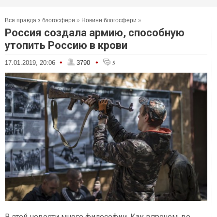
Вся правда з блогосфери
»
Новини блогосфери
»
Россия создала армию, способную
утопить Россию в крови
•
•
17.01.2019, 20:06
3790
5
В этой новости много философии. Как впрочем, во