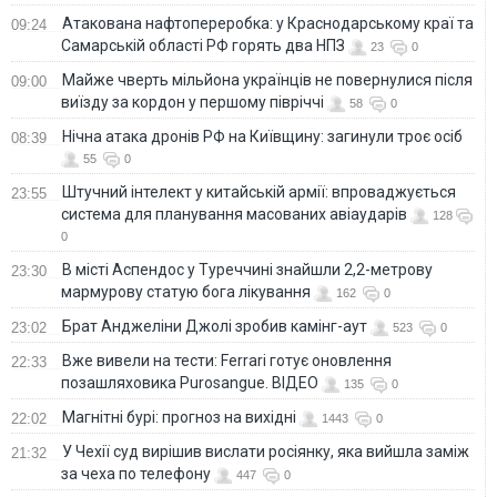
Атакована нафтопереробка: у Краснодарському краї та
09:24
Самарській області РФ горять два НПЗ
23
0
Майже чверть мільйона українців не повернулися після
09:00
виїзду за кордон у першому півріччі
58
0
Нічна атака дронів РФ на Київщину: загинули троє осіб
08:39
55
0
Штучний інтелект у китайській армії: впроваджується
23:55
система для планування масованих авіаударів
128
0
В місті Аспендос у Туреччині знайшли 2,2-метрову
23:30
мармурову статую бога лікування
162
0
Брат Анджеліни Джолі зробив камінг-аут
23:02
523
0
Вже вивели на тести: Ferrari готує оновлення
22:33
позашляховика Purosangue. ВІДЕО
135
0
Магнітні бурі: прогноз на вихідні
22:02
1443
0
У Чехії суд вирішив вислати росіянку, яка вийшла заміж
21:32
за чеха по телефону
447
0