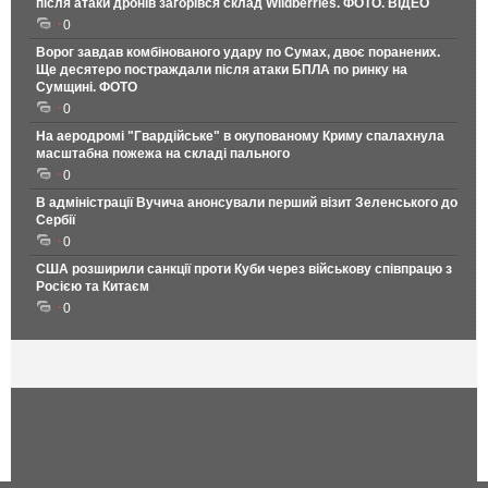
після атаки дронів загорівся склад Wildberries. ФОТО. ВІДЕО
0
Ворог завдав комбінованого удару по Сумах, двоє поранених.
Ще десятеро постраждали після атаки БПЛА по ринку на
Сумщині. ФОТО
0
На аеродромі "Гвардійське" в окупованому Криму спалахнула
масштабна пожежа на складі пального
0
В адміністрації Вучича анонсували перший візит Зеленського до
Сербії
0
США розширили санкції проти Куби через військову співпрацю з
Росією та Китаєм
0