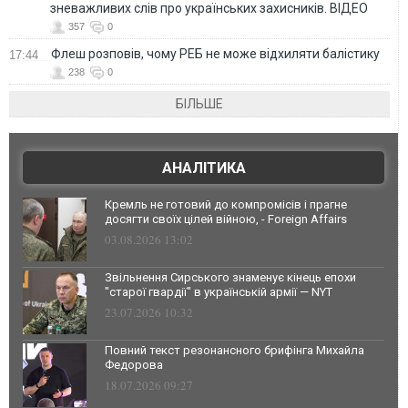
зневажливих слів про українських захисників. ВІДЕО
357
0
Флеш розповів, чому РЕБ не може відхиляти балістику
17:44
238
0
БІЛЬШЕ
АНАЛІТИКА
Кремль не готовий до компромісів і прагне
досягти своїх цілей війною, - Foreign Affairs
03.08.2026 13:02
Звільнення Сирського знаменує кінець епохи
"старої гвардії" в українській армії — NYT
23.07.2026 10:32
Повний текст резонансного брифінга Михайла
Федорова
18.07.2026 09:27