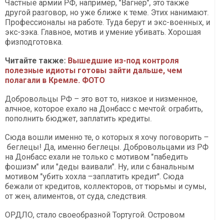
Частные армии РФ, например, "Вагнер", это также
другой разговор, но уже ближе к теме. Этих нанимают.
Профессионалы на работе. Туда берут и экс-военных, и
экс-зэка. Главное, мотив и умение убивать. Хорошая
физподготовка.
Читайте также:
Вышедшие из-под контроля
полезные идиоты готовы зайти дальше, чем
полагали в Кремле. ФОТО
Добровольцы РФ – это вот то, низкое и низменное,
алчное, которое ехало на Донбасс с мечтой: ограбить,
пополнить бюджет, заплатить кредиты.
Сюда вошли именно те, о которых я хочу поговорить –
беглецы! Да, именно беглецы. Добровольцами из РФ
на Донбасс ехали не только с мотивом "пабедить
фошизм" или "деды ваивали". Ну, или с банальным
мотивом "убить хохла –заплатить кредит". Сюда
бежали от кредитов, коллекторов, от тюрьмы и сумы,
от жен, алиментов, от суда, следствия.
ОРДЛО, стало своеобразной Тортугой. Островом