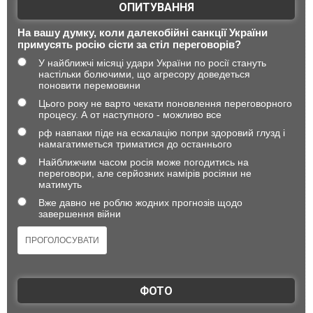
ОПИТУВАННЯ
На вашу думку, коли далекобійні санкції України
примусять росію сісти за стіл переговорів?
У найближчі місяці удари України по росії стануть
настільки болючими, що агресору доведеться
поновити перемовини
Цього року не варто чекати поновлення переговорного
процесу. А от наступного - можливо все
рф навпаки піде на ескалацію попри здоровий глузд і
намагатиметься триматися до останнього
Найближчим часом росія може погодитись на
переговори, але серйозних намірів росіяни не
матимуть
Вже давно не роблю жодних прогнозів щодо
завершення війни
ФОТО