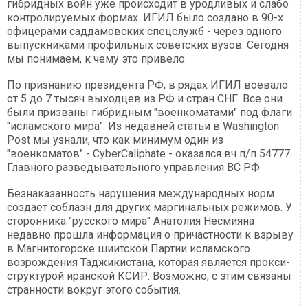
гибридных войн уже происходит в уродливых и слабо
контролируемых формах. ИГИЛ было создано в 90-х
офицерами саддамовских спецслужб - через одного
выпускниками профильных советских вузов. Сегодня
мы понимаем, к чему это привело.
По признанию президента РФ, в рядах ИГИЛ воевало
от 5 до 7 тысяч выходцев из РФ и стран СНГ. Все они
были призваны гибридным "военкоматами" под флаги
"исламского мира". Из недавней статьи в Washington
Post мы узнали, что как минимум один из
"военкоматов" - CyberCaliphate - оказался вч п/п 54777
Главного разведывательного управления ВС РФ
Безнаказанность нарушения международных норм
создает соблазн для других маргинальных режимов. У
сторонника "русского мира" Анатолия Несмияна
недавно прошла информация о причастности к взрыву
в Магнитогорске шиитской Партии исламского
возрождения Таджикистана, которая является прокси-
структурой иранской КСИР. Возможно, с этим связаны
странности вокруг этого события.