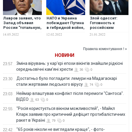
Лавров заявил, что
НАТО и Украина
Злой одессит:
Запад объявил
побеждают Путина
Готовность к
России "тотальную,
в гибридной войне,
российским
гибридную войну"
– Бутусов
гибридным
14.05.2022
12.02.2022
21.01.2022
провокациям – код
"красный"
Правила коментування ! »
НОВИНИ
Зміна вірувань: у кар'єрі епохи вікінгів знайшли рідкісні
23:57
середньовічні кам’яні хрести
36
0
Достатньо було погладити: лемури на Мадагаскарі
23:30
стали жертвами людського вірусу
74
0
Неймар влаштував конфлікт після перемоги "Сантоса".
23:03
ВІДЕО
63
0
"Росія користується вікном можливостей", - Майкл
22:55
Кларк заявив про критичний дефіцит протибалістичних
ракет в Україні
79
0
"65 років ніколи не виглядали краще", - фото-
22:42