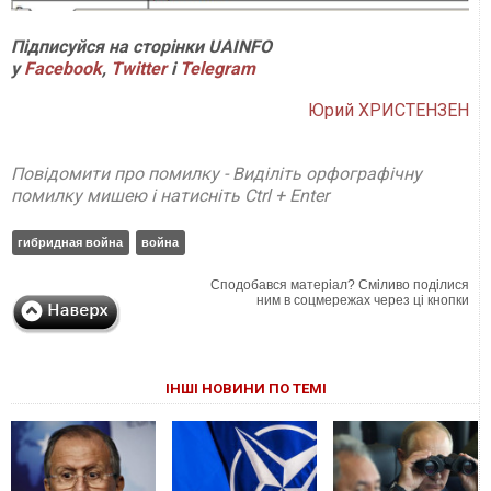
Підписуйся на сторінки UAINFO
у
Facebook
,
Twitter
і
Telegram
Юрий ХРИСТЕНЗЕН
Повідомити про помилку - Виділіть орфографічну
помилку мишею і натисніть Ctrl + Enter
гибридная война
война
Сподобався матеріал? Сміливо поділися
ним в соцмережах через ці кнопки
ІНШІ НОВИНИ ПО ТЕМІ