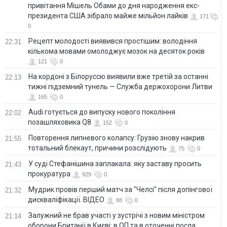
привітання Мішель Обами до дня народження екс-
президента США зібрало майже мільйон лайків
171
0
Рецепт молодості виявився простішим: володіння
22:31
кількома мовами омолоджує мозок на десяток років
121
0
На кордоні з Білоруссю виявили вже третій за останні
22:13
тижні підземний тунель — Служба держохорони Литви
165
0
Audi готується до випуску нового покоління
22:02
позашляховика Q8
152
0
Повторення липневого колапсу: Грузію знову накрив
21:55
тотальний блекаут, причини розслідують
75
0
У суді Стефанішина заплакала: яку заставу просить
21:43
прокуратура
929
0
Мудрик провів перший матч за "Челсі" після допінгової
21:32
дискваліфікації. ВІДЕО
88
0
Залужний не брав участі у зустрічі з новим міністром
21:14
оборони Британії в Києві: в ОП та в оточенні посла