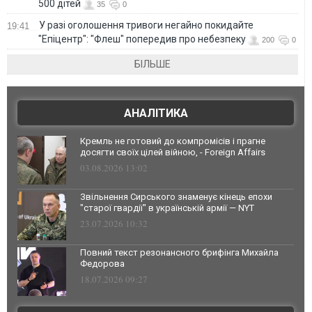
500 дітей
35
0
У разі оголошення тривоги негайно покидайте
19:41
"Епіцентр": "Флеш" попередив про небезпеку
200
0
БІЛЬШЕ
АНАЛІТИКА
Кремль не готовий до компромісів і прагне
досягти своїх цілей війною, - Foreign Affairs
03.08.2026 13:02
Звільнення Сирського знаменує кінець епохи
"старої гвардії" в українській армії — NYT
23.07.2026 10:32
Повний текст резонансного брифінга Михайла
Федорова
18.07.2026 09:27