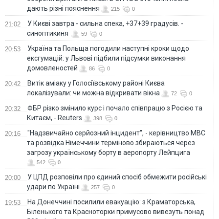
дають різні пояснення
215
0
У Києві завтра - сильна спека, +37+39 градусів. -
21:02
синоптикиня
59
0
Україна та Польща погодили наступні кроки щодо
20:53
ексгумацій: у Львові підбили підсумки виконання
домовленостей
86
0
Витік аміаку у Голосіївському районі Києва
20:42
локалізували: чи можна відкривати вікна
72
0
ФБР різко змінило курс і почало співпрацю з Росією та
20:32
Китаєм, - Reuters
398
0
"Надзвичайно серйозний інцидент", - керівництво МВС
20:16
та розвідка Німеччини терміново збираються через
загрозу українському борту в аеропорту Лейпцига
542
0
У ЦПД розповіли про єдиний спосіб обмежити російські
20:00
удари по Україні
257
0
На Донеччині посилили евакуацію: з Краматорська,
19:53
Біленького та Красноторки примусово вивезуть понад