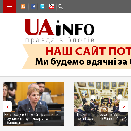
Трамп не передасть Україні
Вибух у ресторані в Москві:
сотні ракет до Patriot, бо у США
ціллю був головком ВКС Росії
...
пр...