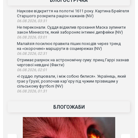
БЛОГОСТРІЧКА
Наукове відкриття на полотні 1611 року. Картина Брейгеля
Старшого розкрила раціон кажанів (NV)
06.08.2026, 03:31
Не переконали. Суддя відхилив прохання Маска зупинити
закон Міннесоти, який забороняє інтимні дипфейки (NV)
06.08.2026, 03:01
Малайзія посилює правила піших походів через тренд
на «скорочені» маршрути в соцмережах (NV)
06.08.2026, 02:31
Отримає рахунок на астрономічну суму: принц Гаррі зазнав
чергової невдачі (Факти)
06.08.2026, 02:01
«І суддю лупцювали, і між собою билися». Українець, який
грає у Грузії, розпочав кар'єру під чужим прізвищем у
сільському футболі (NV)
06.08.2026, 01:31
БЛОГОЖАБИ