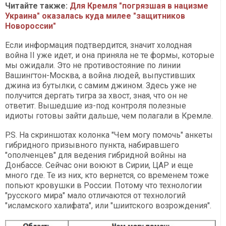
Читайте также:
Для Кремля "погрязшая в нацизме
Украина" оказалась куда милее "защитников
Новороссии"
Если информация подтвердится, значит холодная
война II уже идет, и она приняла не те формы, которые
мы ожидали. Это не противостояние по линии
Вашингтон-Москва, а война людей, выпустивших
джина из бутылки, с самим джином. Здесь уже не
получится дергать тигра за хвост, зная, что он не
ответит. Вышедшие из-под контроля полезные
идиоты готовы зайти дальше, чем полагали в Кремле.
P.S. На скриншотах колонка "Чем могу помочь" анкеты
гибридного призывного пункта, набиравшего
"ополченцев" для ведения гибридной войны на
Донбассе. Сейчас они воюют в Сирии, ЦАР и еще
много где. Те из них, кто вернется, со временем тоже
попьют кровушки в России. Потому что технологии
"русского мира" мало отличаются от технологий
"исламского халифата", или "шиитского возрождения".