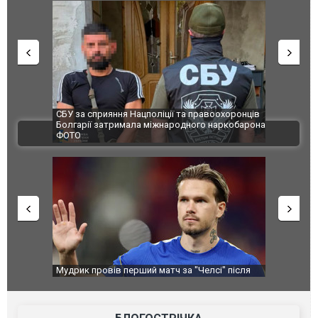
и козуленя
СБУ за сприяння Нацполіції та правоохоронців
Росіяни ат
ї пожежі у
Болгарії затримала міжнародного наркобарона.
одна людин
ВІДЕО
ФОТО
перемоги
Мудрик провів перший матч за "Челсі" після
Українські
допінгової дискваліфікації. ВІДЕО
під час лік
Франції