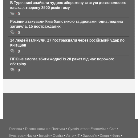
В Туреччині знайшли чудово збережену статую довговолосого
юнака, створену 2500 років тому
0
Росіяни атакували Київ балістикою та дронами: одна людина
загинула, 15 постраждалих
0
14 людей загинули, 27 постраждали через російський удар по
Київщині
0
ППО не змогла збити жодної із 28 ракет під час ворожого
обстрілу
0
Головна
•
Головні новини
•
Політика
•
Суспільство
•
Економіка
беспроводной
•
Світ
•
Культура
•
Наука
•
Історія
•
Освіта
•
Авто
•
IT
•
Здоров'я
интернет
•
Спорт
•
Фото
•