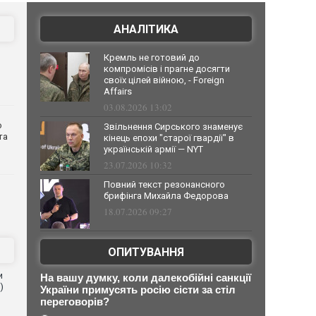
АНАЛІТИКА
Кремль не готовий до
компромісів і прагне досягти
своїх цілей війною, - Foreign
Affairs
03.08.2026 13:02
о
Звільнення Сирського знаменує
та
кінець епохи "старої гвардії" в
українській армії — NYT
23.07.2026 10:32
Повний текст резонансного
брифінга Михайла Федорова
18.07.2026 09:27
ОПИТУВАННЯ
и
На вашу думку, коли далекобійні санкції
)
України примусять росію сісти за стіл
переговорів?