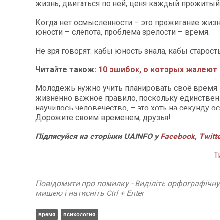
жизнь, двигаться по ней, ценя каждый прожитый
Когда нет осмысленности – это прожигание жиз
юности – слепота, проблема зрелости – время.
Не зря говорят: кабы юность знала, кабы старост
Читайте також:
10 ошибок, о которых жалеют 
Молодёжь нужно учить планировать своё время –
жизненно важное правило, поскольку единственн
научилось человечество, – это хоть на секунду о
Дорожите своим временем, друзья!
Підписуйся на сторінки UAINFO у
Facebook
,
Twitt
Т
Повідомити про помилку - Виділіть орфографічн
мишею і натисніть Ctrl + Enter
время
психология