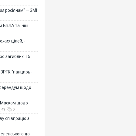
ом росіянам" — ЗМІ
 БпЛА та інші
ожих цілей, -
ро загиблих, 15
 ЗРГК "панцирь-
референдум щодо
з Маском щодо
49
0
ву співпрацю з
Зеленського до