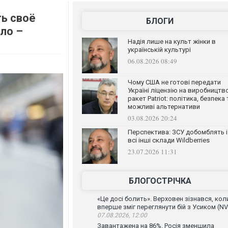
ь своё
БЛОГИ
ло –
Надія лише на культ жінки в
українській культурі
06.08.2026 08:49
Чому США не готові передати
Україні ліцензію на виробництв
ракет Patriot: політика, безпека 
можливі альтернативи
03.08.2026 20:24
Перспектива: ЗСУ добомблять і
всі інші склади Wildberries
23.07.2026 11:31
БЛОГОСТРІЧКА
«Це досі болить». Верховен зізнався, кол
вперше зміг переглянути бій з Усиком (NV
07.08.2026, 12:00
Завантажена на 86%. Росія зменшила