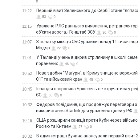
0
Перший візит Зеленського до Сербії стане "ляпас
11:22
53
0
Уражено РЛС раннього виявлення, ретранслятори
11:15
об'єкти ворога,- Генштаб ЗСУ
20
0
З початку місяця СБС уразили понад 11 тисяч вор
11:07
Мадяр
22
0
У Таїланді учень відкрив стрілянину в школі: семе
11:01
поранених
46
0
Нова здобич "Маґури": в Криму знищено ворожий
10:52
С1" та військовий кран
45
0
Ісландія попросила Брюссель не втручатися у 
10:45
ЄС
65
0
Федоров повідомив, що продовжує переговори 
10:32
використання Starlink для ураження цілей у РФ
США розширили санкції проти Куби через військо
10:16
Росією та Китаєм
27
0
В адміністрації Вучича анонсували перший візит 
10:02