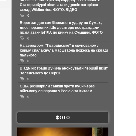
За 2000 кілометрів від кордону з Україною: в
Єкатеринбурзі після атаки дронів загорівся
склад Wildberries. ФОТО. ВІДЕО
0
Ворог завдав комбінованого удару по Сумах,
двоє поранених. Ще десятеро постраждали
після атаки БПЛА по ринку на Сумщині. ФОТО
0
На аеродромі "Гвардійське" в окупованому
Криму спалахнула масштабна пожежа на складі
пального
0
В адміністрації Вучича анонсували перший візит
Зеленського до Сербії
0
США розширили санкції проти Куби через
військову співпрацю з Росією та Китаєм
0
ФОТО