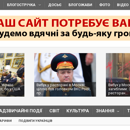
БЛОГОСТРІЧКА
ДОСЬЄ
БЛОГОЖАБИ
ФОТО
ВІДЕО
 Україні
Вибух у ресторані в Москві:
Вибух у Мос
ot, бо у США
ціллю був головком ВКС Росії,
загиблими: 
пр...
ресторан...
АДЗВИЧАЙНІ ПОДІЇ
СВІТ
КУЛЬТУРА
ЗНАННЯ
ТАРИФИ
ПОДВИГИ УКРАЇНЦІВ