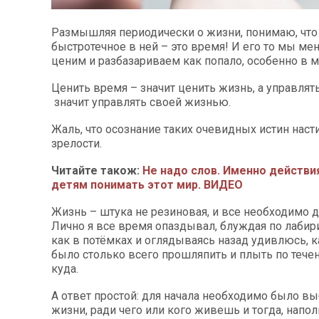
Размышляя периодически о жизни, понимаю, что
быстротечное в ней – это время! И его то мы ме
ценим и разбазариваем как попало, особенно в м
Ценить время – значит ценить жизнь, а управля
значит управлять своей жизнью.
Жаль, что осознание таких очевидных истин насти
зрелости.
Читайте також:
Не надо слов. Именно действ
детям понимать этот мир. ВИДЕО
Жизнь – штука не резиновая, и все необходимо д
Лично я все время опаздывал, блуждая по лабир
как в потёмках и оглядываясь назад удивлюсь, 
было столько всего прошляпить и плыть по тече
куда.
А ответ простой: для начала необходимо было в
жизни, ради чего или кого живешь и тогда, напо