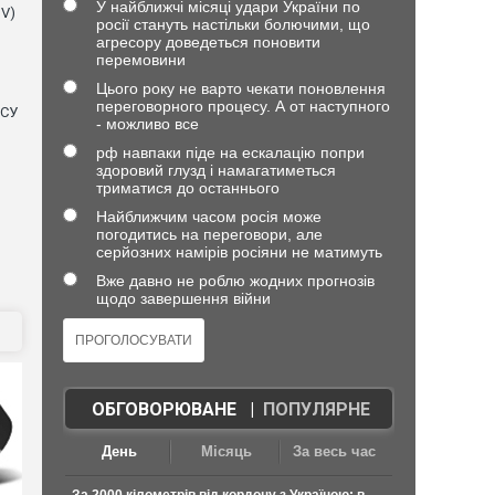
У найближчі місяці удари України по
NV)
росії стануть настільки болючими, що
агресору доведеться поновити
перемовини
Цього року не варто чекати поновлення
переговорного процесу. А от наступного
ЗСУ
- можливо все
рф навпаки піде на ескалацію попри
здоровий глузд і намагатиметься
триматися до останнього
Найближчим часом росія може
погодитись на переговори, але
серйозних намірів росіяни не матимуть
Вже давно не роблю жодних прогнозів
щодо завершення війни
ОБГОВОРЮВАНЕ
|
ПОПУЛЯРНЕ
День
Місяць
За весь час