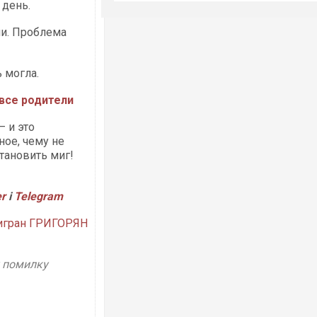
 день.
ни. Проблема
ь могла.
все родители
 и это
ое, чему не
становить миг!
er
і
Telegram
игран ГРИГОРЯН
у помилку