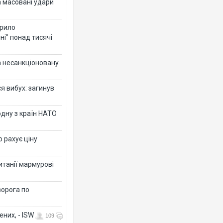
а масовані удари
крило
ні" понад тисячі
за несанкціоновану
я вибух: загинув
дну з країн НАТО
о рахує ціну
ританії мармурові
ворога по
них, - ISW
109