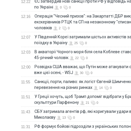
ЄС затвердив нові санкції проти РФ у відповідь н
12:22
по Україні
0
0
Операція "Чесний призов": на Закарпатті ДБР ви
12:16
екскерівників РТЦК та СП на незаконному "списан
чоловіків
2
0
У Південній Кореї затримали шістьох активістів 
12:07
поїздку в Україну
25
0
В акваторії Чорного моря біля села Коблеве ставс
12:03
45-річний чоловік
22
0
Розвідка США вважає, що Путін може атакувати о
12:00
вже цієї осені, - WSJ
30
0
Санкції, порти, паливо: як логіст Євгеній Шимченк
11:55
перевезення на різних ринках
14
0
У Греції хочуть, щоб Трамп допоміг відібрати у Б
11:51
скульптури Парфенону
21
0
СБУ затримала агентів рф, які коригували удари 
11:43
Миколаєву
13
0
РФ формує бойові підрозділи з українських полоне
11:31