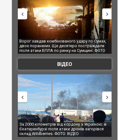
 удару по Сумах,
За 2000 кілометрів від кордону з Україною: в
"Мо
еро постраждали
Єкатеринбурзі після атаки дронів загорівся
суп
на Сумщині. ФОТО
склад Wildberries. ФОТО. ВІДЕО
ВІДЕО
дону з Україною: в
В Таїланді футболіст загинув від удару
Т
 дронів загорівся
блискавки під час матчу: ще 12 людей
п
ІДЕО
постраждали. ВІДЕО