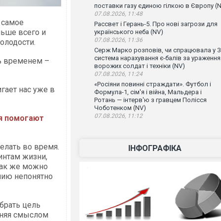
поставки газу єдиною гілкою в Європу (
07.08.2026, 11:48
 самое
Рассвет і Герань-5. Про нові загрози для
ньше всего и
українського неба (NV)
07.08.2026, 11:36
олодости.
Серж Марко розповів, чи спрацювала у 
система нарахування є-балів за ураження
ть временем –
ворожих солдат і техніки (NV)
07.08.2026, 11:24
«Росіяни повинні страждати». Футбол і
гает нас уже в
Формула-1, сім'я і війна, Мальдера і
Ротань — інтерв'ю з гравцем Полісся
Чоботенком (NV)
07.08.2026, 11:12
ия помогают
елать во время.
ІНФОГРАФІКА
интам жизни,
как же можно
нию непонятно
ыбрать цель
лняя смыслом