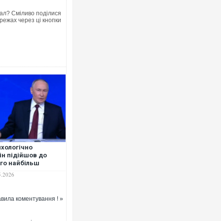
ал? Сміливо поділися
режах через ці кнопки
Ворог завдав комбінованого
двоє поранених. Ще десят
після атаки БПЛА по ринку 
хологічно
ін підійшов до
го найбільш
зливого воєнно-
5.2026
ітичного становища
ля пригожинського
ту, - Постернак
За 2000 кілометрів від кор
вила коментування ! »
Єкатеринбурзі після атаки
склад Wildberries. ФОТО. В