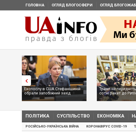
ГОЛОВНА
ОГЛЯД БЛОГОСФЕРИ
ОГЛЯД БЛОГОЖАБ
Експослу в США Стефанішиній
Трамп не передасть
обрали запобіжний захід
сотні ракет до Patri
...
ПОЛІТИКА
СУСПІЛЬСТВО
ЕКОНОМІКА
Н
РОСІЙСЬКО-УКРАЇНСЬКА ВІЙНА
КОРОНАВІРУС COVID-19