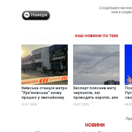
Сподобався матері
ним в соцме
ІНШІ НОВИНИ ПО ТЕМІ
Київська станція метро
Експерт пояснив мету
Пси
"Лук’янівська" знову
окупантів, які
Пут
працює у звичайному
проводять короткі, але
сво
режимі
часті повітряні атаки
вра
19.07.2026
18.07.2026
04.0
пол
піс
бун
Пра
НОВИНИ