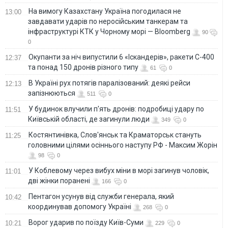
На вимогу Казахстану Україна погодилася не
13:00
завдавати ударів по неросійським танкерам та
інфраструктурі КТК у Чорному морі — Bloomberg
90
0
Окупанти за ніч випустили 6 «Іскандерів», ракети С-400
12:37
та понад 150 дронів різного типу
61
0
В Україні рух потягів паралізований: деякі рейси
12:13
запізнюються
511
0
У будинок влучили п'ять дронів: подробиці удару по
11:51
Київській області, де загинули люди
349
0
Костянтинівка, Слов'янськ та Краматорськ стануть
11:25
головними цілями осіннього наступу РФ - Максим Жорін
98
0
У Коблевому через вибух міни в морі загинув чоловік,
11:01
дві жінки поранені
166
0
Пентагон усунув від служби генерала, який
10:42
координував допомогу Україні
268
0
Ворог ударив по поїзду Київ-Суми
10:21
229
0