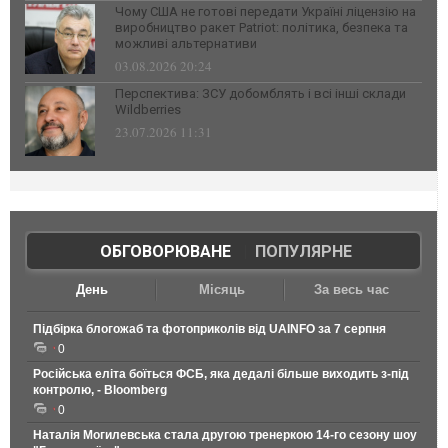
Чому США не готові передати Україні ліцензію на
виробництво ракет Patriot: політика, безпека та
можливі альтернативи
03.08.2026 20:24
Перспектива: ЗСУ добомблять і всі інші склади
Wildberries
23.07.2026 11:31
ОБГОВОРЮВАНЕ
|
ПОПУЛЯРНЕ
День
Місяць
За весь час
Підбірка блогожаб та фотоприколів від UAINFO за 7 серпня
0
Російська еліта боїться ФСБ, яка дедалі більше виходить з-під
контролю, - Bloomberg
0
Наталія Могилевська стала другою тренеркою 14-го сезону шоу