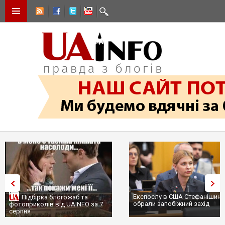
Експослу в США Стефанішині
Підбірка блогожаб та
обрали запобіжний захід
фотоприколів від UAINFO за 7
серпня