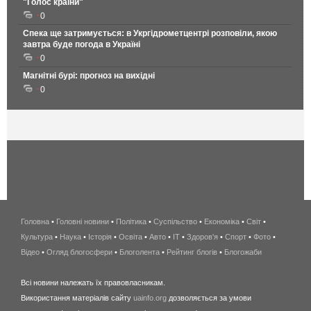
"Голос країни"
0
Спека ще затримується: в Укргідрометцентрі розповіли, якою
завтра буде погода в Україні
0
Магнітні бурі: прогноз на вихідні
0
Головна
•
Головні новини
•
Політика
•
Суспільство
•
Економіка
беспроводной
•
Світ
•
Культура
•
Наука
•
Історія
•
Освіта
•
Авто
•
IT
•
Здоров'я
интернет
•
Спорт
•
Фото
•
Відео
•
Огляд блогосфери
•
Блоголента
•
Рейтинг блогів
киев
•
Блогожаби
и
Всі новини належать їх правовласникам.
область
Використання матеріалів сайту
uainfo.org
дозволяється за умови
wimax