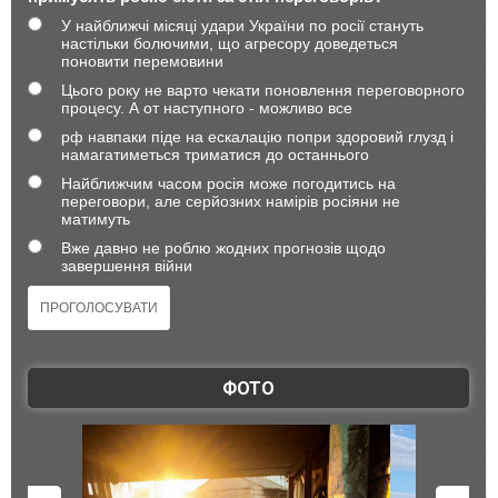
У найближчі місяці удари України по росії стануть
настільки болючими, що агресору доведеться
поновити перемовини
Цього року не варто чекати поновлення переговорного
процесу. А от наступного - можливо все
рф навпаки піде на ескалацію попри здоровий глузд і
намагатиметься триматися до останнього
Найближчим часом росія може погодитись на
переговори, але серйозних намірів росіяни не
матимуть
Вже давно не роблю жодних прогнозів щодо
завершення війни
ФОТО