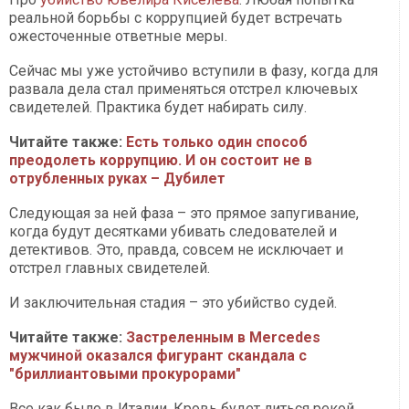
реальной борьбы с коррупцией будет встречать
ожесточенные ответные меры.
Сейчас мы уже устойчиво вступили в фазу, когда для
развала дела стал применяться отстрел ключевых
свидетелей. Практика будет набирать силу.
Читайте также:
Есть только один способ
преодолеть коррупцию. И он состоит не в
отрубленных руках – Дубилет
Следующая за ней фаза – это прямое запугивание,
когда будут десятками убивать следователей и
детективов. Это, правда, совсем не исключает и
отстрел главных свидетелей.
И заключительная стадия – это убийство судей.
Читайте также:
Застреленным в Mercedes
мужчиной оказался фигурант скандала с
"бриллиантовыми прокурорами"
Все как было в Италии. Кровь будет литься рекой.