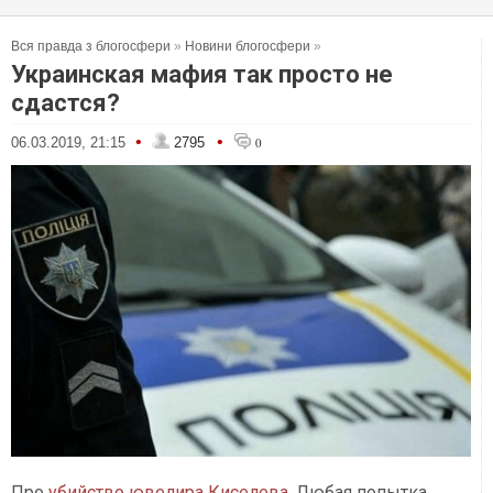
Вся правда з блогосфери
»
Новини блогосфери
»
Украинская мафия так просто не
сдастся?
•
•
06.03.2019, 21:15
2795
0
Про
убийство ювелира Киселева
. Любая попытка