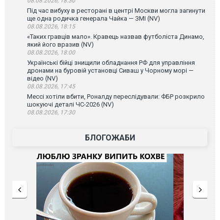
08.08.2026, 18:30
Під час вибуху в ресторані в центрі Москви могла загинути
ще одна родичка генерала Чайка — ЗМІ (NV)
08.08.2026, 18:15
«Таких гравців мало». Кравець назвав футболіста Динамо,
який його вразив (NV)
08.08.2026, 18:00
Українські бійці знищили обладнання РФ для управління
дронами на буровій установці Сиваш у Чорному морі —
відео (NV)
08.08.2026, 17:45
Мессі хотіли вбити, Роналду переслідували: ФБР розкрило
шокуючі деталі ЧС-2026 (NV)
08.08.2026, 17:30
БЛОГОЖАБИ