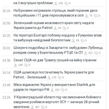
на її внутрішні проблеми
130
0
На Буковині затримали стрільця, який поранив двох
16:16
поліцейських і 11 днів переховувався в селі
74
0
Зеленський оцінив можливості країн світу надати
15:50
Україні ракети до Patriot
94
0
На території Болгарії поблизу кордону з Румунією впав
15:25
та вибухнув невідомий безпілотник
59
0
Шокуючі подробиці із Закарпаття: омбудсмен Лубінець
15:01
розкрив схему у Берегівському РТЦК та СП
321
0
Сенат США не дав Трампу грошей на війну з Іраном
14:38
198
0
США щомісяця постачатимуть Україні ракети для
14:14
Patriot, - Зеленський
175
0
Маск відмовляє Україні у використанні Starlink для
13:48
ударів по території РФ
153
0
У Кіровоградській області під час виконання бойового
13:24
завдання розбився вертоліт ЗСУ — загинув 28-річний
авіатехнік
307
0