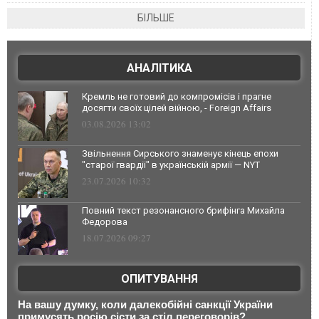
БІЛЬШЕ
АНАЛІТИКА
Кремль не готовий до компромісів і прагне
досягти своїх цілей війною, - Foreign Affairs
03.08.2026 13:02
Звільнення Сирського знаменує кінець епохи
"старої гвардії" в українській армії — NYT
23.07.2026 10:32
Повний текст резонансного брифінга Михайла
Федорова
18.07.2026 09:27
ОПИТУВАННЯ
На вашу думку, коли далекобійні санкції України
примусять росію сісти за стіл переговорів?