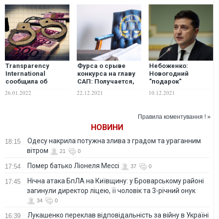
Transparency
Фурса о срыве
Небоженко:
International
конкурса на главу
Новогодний
сообщила об
САП: Получается,
"подарок"
ухудшении
данное Украиной
президенту
26.01.2022
22.12.2021
10.12.2021
рейтинга
слово ничего не
Украины
коррупции в
стоит. И тут может
Зеленскому –
Украине
быть несколько
сочный пример
Правила коментування ! »
версий
американского
НОВИНИ
политического
юмора
Одесу накрила потужна злива з градом та ураганним
18:15
вітром
21
0
Помер батько Ліонеля Мессі
17:54
37
0
Нічна атака БпЛА на Київщину: у Броварському районі
17:45
загинули директор ліцею, її чоловік та 3-річний онук
34
0
Лукашенко переклав відповідальність за війну в Україні
16:39