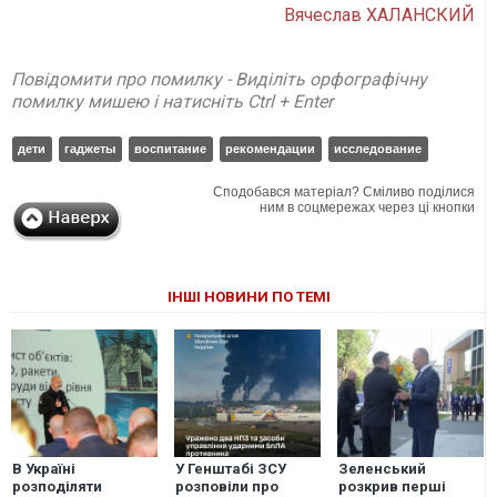
Вячеслав ХАЛАНСКИЙ
Повідомити про помилку - Виділіть орфографічну
помилку мишею і натисніть Ctrl + Enter
дети
гаджеты
воспитание
рекомендации
исследование
Сподобався матеріал? Сміливо поділися
ним в соцмережах через ці кнопки
ІНШІ НОВИНИ ПО ТЕМІ
В Україні
У Генштабі ЗСУ
Зеленський
розподіляти
розповіли про
розкрив перші