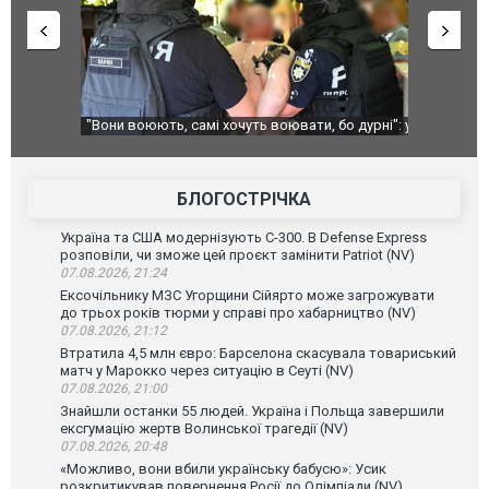
ливі
"Вони воюють, самі хочуть воювати, бо дурні": у
В окупован
Чернівцях водія маршрутки звільнили після
порт: над 
зневажливих слів про українських захисників.
ВІДЕО
ВІДЕО
БЛОГОСТРІЧКА
Україна та США модернізують С-300. В Defense Express
розповіли, чи зможе цей проєкт замінити Patriot (NV)
07.08.2026, 21:24
Ексочільнику МЗС Угорщини Сійярто може загрожувати
до трьох років тюрми у справі про хабарництво (NV)
07.08.2026, 21:12
Втратила 4,5 млн євро: Барселона скасувала товариський
матч у Марокко через ситуацію в Сеуті (NV)
07.08.2026, 21:00
Знайшли останки 55 людей. Україна і Польща завершили
ексгумацію жертв Волинської трагедії (NV)
07.08.2026, 20:48
«Можливо, вони вбили українську бабусю»: Усик
розкритикував повернення Росії до Олімпіади (NV)