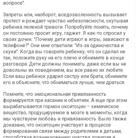
вопросе".
Запреты или, наоборот, вседозволенность вызывает
протест и рождает чувство небезопасности, окутывая
ребенка пеленой тревоги. Попробуйте понять, почему
он постоянно просит игру, гаджет. Я как-то спросил у
своих дочек: "Почему дети играют в игры, зависают в
телефоне?" Они мне ответили: "Из-за одиночества и
скуки". Когда вы говорите ребенку, что он сделал не
так, положите руку на его плечо и обнимите в конце
разговора. Дети должны понимать: даже если вы не
довольны их поведением, вы все равно их любите.
Если ваш ребенок ударил сестру или брата, обнимите
его и объясните, что обниматься лучше, чем драться.
Помните, что эмоциональная привязанность
формируется при касании и объятиях. А еще при этом
вырабатывается гормон окситоцин – химическое
вещество, продуцируемое в мозге в моменты, когда
мы чувствуем любовь и привязанность. Было также
доказано, что окситоцин участвует в процессе
формирования связи между родителями и детьми,
способствуя возникновению чувства доверия и