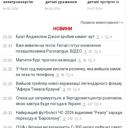
електроенергію
деталі ураження
деталі зустрічі із
будуть по-новому:
двох російських
Туском
06.08.2026
06.08.2026
29.07.2026
Шмигаль розкрив
НПЗ та інші удари
деталі
по об'єктах ворога
Правила коментування ! »
НОВИНИ
Брат Анджеліни Джолі зробив камінг-аут
23:02
1
0
Вже вивели на тести: Ferrari готує оновлення
22:33
позашляховика Purosangue. ВІДЕО
32
0
Магнітні бурі: прогноз на вихідні
22:02
45
0
У Чехії суд вирішив вислати росіянку, яка вийшла заміж
21:32
за чеха по телефону
85
0
Вийшов трейлер нової екранізації легендарного фільму
21:15
"Афера Томаса Крауна"
63
0
Спека ще затримується: в Укргідрометцентрі розповіли,
21:00
якою завтра буде погода в Україні
127
0
Найкращий футболіст ЧС-2026 відмовив "Реалу" заради
20:33
переходу в "Барселону"
140
0
США і Україна модернізують С-300 через дефіцит ракет
20:00