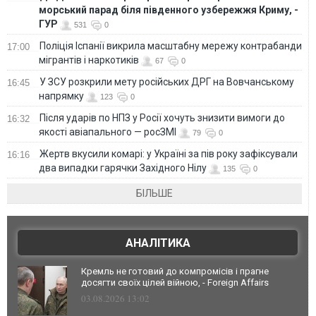
морський парад біля південного узбережжя Криму, -
ГУР
531
0
Поліція Іспанії викрила масштабну мережу контрабанди
17:00
мігрантів і наркотиків
67
0
У ЗСУ розкрили мету російських ДРГ на Вовчанському
16:45
напрямку
123
0
Після ударів по НПЗ у Росії хочуть знизити вимоги до
16:32
якості авіапального — росЗМІ
79
0
Жертв вкусили комарі: у Україні за пів року зафіксували
16:16
два випадки гарячки Західного Нілу
135
0
БІЛЬШЕ
АНАЛІТИКА
Кремль не готовий до компромісів і прагне
досягти своїх цілей війною, - Foreign Affairs
03.08.2026 13:02