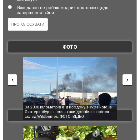
Вже давно не роблю жодних прогнозів щодо
завершення війни
ФОТО
по Сумах,
За 2000 кілометрів від кордону з Україною: в
"Мої іграш
траждали
Єкатеринбурзі після атаки дронів загорівся
суперкарів
ВІДЕО
ині. ФОТО
склад Wildberries. ФОТО. ВІДЕО