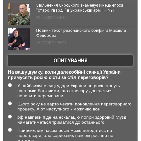
Звільнення Сирського знаменує кінець епохи
"старої гвардії" в українській армії — NYT
23.07.2026 10:32
Повний текст резонансного брифінга Михайла
Федорова
18.07.2026 09:27
ОПИТУВАННЯ
На вашу думку, коли далекобійні санкції України
примусять росію сісти за стіл переговорів?
У найближчі місяці удари України по росії стануть
настільки болючими, що агресору доведеться
поновити перемовини
Цього року не варто чекати поновлення переговорного
процесу. А от наступного - можливо все
рф навпаки піде на ескалацію попри здоровий глузд і
намагатиметься триматися до останнього
Найближчим часом росія може погодитись на
переговори, але серйозних намірів росіяни не
матимуть