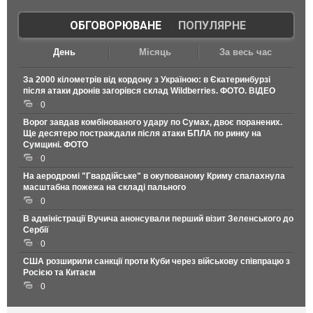
ОБГОВОРЮВАНЕ
|
ПОПУЛЯРНЕ
День
Місяць
За весь час
За 2000 кілометрів від кордону з Україною: в Єкатеринбурзі
після атаки дронів загорівся склад Wildberries. ФОТО. ВІДЕО
0
Ворог завдав комбінованого удару по Сумах, двоє поранених.
Ще десятеро постраждали після атаки БПЛА по ринку на
Сумщині. ФОТО
0
На аеродромі "Гвардійське" в окупованому Криму спалахнула
масштабна пожежа на складі пального
0
В адміністрації Вучича анонсували перший візит Зеленського до
Сербії
0
США розширили санкції проти Куби через військову співпрацю з
Росією та Китаєм
0