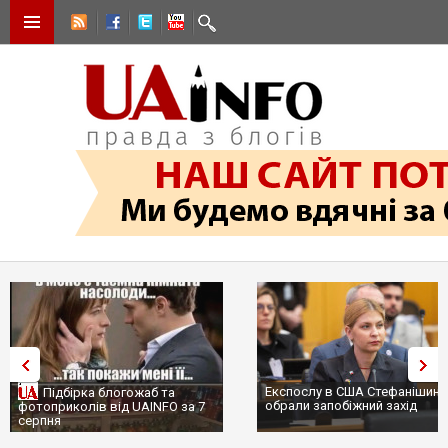
Експослу в США Стефанішиній
Трамп не передасть Україні
обрали запобіжний захід
сотні ракет до Patriot, бо у С
...