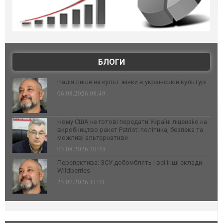
БЛОГИ
Надія лише на культ жінки в українській культурі
06.08.2026 08:49
Чому США не готові передати Україні ліцензію на
виробництво ракет Patriot: політика, безпека та
можливі альтернативи
03.08.2026 20:24
Перспектива: ЗСУ добомблять і всі інші склади
Wildberries
23.07.2026 11:31