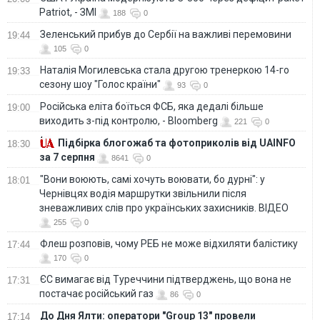
Patriot, - ЗМІ
188
0
Зеленський прибув до Сербії на важливі перемовини
19:44
105
0
Наталія Могилевська стала другою тренеркою 14-го
19:33
сезону шоу "Голос країни"
93
0
Російська еліта боїться ФСБ, яка дедалі більше
19:00
виходить з-під контролю, - Bloomberg
221
0
Підбірка блогожаб та фотоприколів від UAINFO
18:30
за 7 серпня
8641
0
"Вони воюють, самі хочуть воювати, бо дурні": у
18:01
Чернівцях водія маршрутки звільнили після
зневажливих слів про українських захисників. ВІДЕО
255
0
Флеш розповів, чому РЕБ не може відхиляти балістику
17:44
170
0
ЄС вимагає від Туреччини підтверджень, що вона не
17:31
постачає російський газ
86
0
До Дня Ялти: оператори "Group 13" провели
17:14