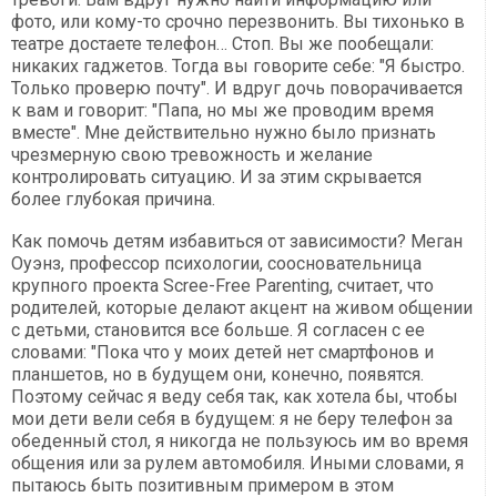
фото, или кому-то срочно перезвонить. Вы тихонько в
театре достаете телефон… Стоп. Вы же пообещали:
никаких гаджетов. Тогда вы говорите себе: "Я быстро.
Только проверю почту". И вдруг дочь поворачивается
к вам и говорит: "Папа, но мы же проводим время
вместе". Мне действительно нужно было признать
чрезмерную свою тревожность и желание
контролировать ситуацию. И за этим скрывается
более глубокая причина.
Как помочь детям избавиться от зависимости? Меган
Оуэнз, профессор психологии, соосновательница
крупного проекта Scree-Free Parenting, считает, что
родителей, которые делают акцент на живом общении
с детьми, становится все больше. Я согласен с ее
словами: "Пока что у моих детей нет смартфонов и
планшетов, но в будущем они, конечно, появятся.
Поэтому сейчас я веду себя так, как хотела бы, чтобы
мои дети вели себя в будущем: я не беру телефон за
обеденный стол, я никогда не пользуюсь им во время
общения или за рулем автомобиля. Иными словами, я
пытаюсь быть позитивным примером в этом